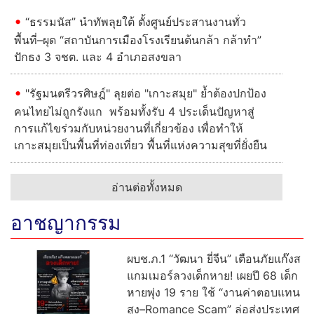
“ธรรมนัส” นำทัพลุยใต้ ตั้งศูนย์ประสานงานทั่ว
พื้นที่–ผุด “สถาบันการเมืองโรงเรียนต้นกล้า กล้าทำ”
ปักธง 3 จชต. และ 4 อำเภอสงขลา
"รัฐมนตรีวรศิษฎ์" ลุยต่อ "เกาะสมุย" ย้ำต้องปกป้อง
คนไทยไม่ถูกรังแก พร้อมทั้งรับ 4 ประเด็นปัญหาสู่
การแก้ไขร่วมกับหน่วยงานที่เกี่ยวข้อง เพื่อทำให้
เกาะสมุยเป็นพื้นที่ท่องเที่ยว พื้นที่แห่งความสุขที่ยั่งยืน
อ่านต่อทั้งหมด
อาชญากรรม
ผบช.ภ.1 “วัฒนา ยี่จีน” เตือนภัยแก๊งส
แกมเมอร์ลวงเด็กหาย! เผยปี 68 เด็ก
หายพุ่ง 19 ราย ใช้ “งานค่าตอบแทน
สูง–Romance Scam” ล่อส่งประเทศ