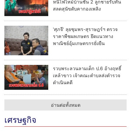
หนีไฟไหม้บ้านชั้น 2 ลูกชายรับทัน
สลดสุนัขดับคากองเพลิง
'ศุภจี' ลุยชุมพร-สุราษฎร์ฯ ตรวจ
ราคาพืชผลเกษตร ยึดแนวทาง
พาณิชย์อุ้มเกษตรกรยั่งยืน
รวบพระลวนลามเด็ก ป.6 อ้างฤทธิ์
เหล้าขาว เจ้าคณะตำบลส่งตำรวจ
ดำเนินคดี
อ่านต่อทั้งหมด
เศรษฐกิจ