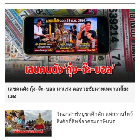
เลขคนดัง กุ้ง-จ๊ะ-บอล มาแรง คอหวยชัยนาทเหมาเกลี้ยง
แผง
วันอาสาฬหบูชาคึกคัก แห่กราบไหว้
สิ่งศักดิ์สิทธิ์อาศรมฤาษีเณร