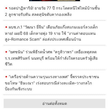
รอดปาฏิหาริย์! ยายวัย 77 ปี กระโดดหนีไฟไหม้บ้านชั้น
2 ลูกชายรับทัน สลดสุนัขดับคากองเพลิง
ผบช.ภ.1 “วัฒนา ยี่จีน” เตือนภัยแก๊งสแกมเมอร์ลวงเด็ก
หาย! เผยปี 68 เด็กหายพุ่ง 19 ราย ใช้ “งานค่าตอบแทน
สูง–Romance Scam” ล่อส่งประเทศเพื่อนบ้าน
"ยศชนัน" ร่วมพิธีรดน้ำศพ "ครูทิวาพร" เหยื่อเหตุสลด
ร.ร.เทพศิรินทร์ นนทบุรี พร้อมให้กำลังใจครอบครัวผู้เสีย
ชีวิต
“เครือข่ายต้านความรุนแรงทางเพศ” จี้พรรคประชาชน
ขอโทษ “ธิษะณา” เร่งสอบกรณีล่วงละเมิด–วางกลไก
ป้องกันเชิงระบบ
อ่านต่อทั้งหมด