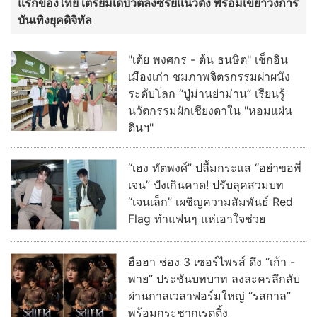
แรกของไทย เตรียมเดบิวต์ลงซีรีย์แนวตั้ง พร้อมเขย่าวงการ
บันเทิงยุคดิจิทัล
"เต้ย พงศกร - ต้น ธนษิต" เช็กอิน
เมืองเก่า ชมภาพจิตรกรรมฝาผนัง
ระดับโลก “ปู่ม่านย่าม่าน” เรียนรู้
นวัตกรรมผักเชียงดาใน "หอมแผ่น
ดินฯ"
“เฮง ทัตพงศ์” ปลื้มกระแส “อย่าขอพี่
เจน” ปังเกินคาด! ปรับลุคสวมบท
“เจนเล็ก” เผชิญความสัมพันธ์ Red
Flag ทำแฟนๆ แห่เอาใจช่วย
ฮือฮา ช่อง 3 เซอร์ไพรส์ ดึง “เก้า -
พาย” ประชันบทบาท ลงละครลึกลับ
ผ่านกาลเวลาฟอร์มใหญ่ “รสกาล”
พร้อมกระชากเรตติ้ง