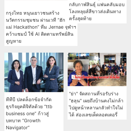
กลับกาฬสินธุ์ แฟนคลับมอบ
โลงหลุยส์สีขาวส่งเดินทาง
กรุงไทย หนุนเยาวชนสร้าง
ครั้งสุดท้าย
นวัตกรรมชุมชน ผ่านเวที “ฮัก
แม่ Hackathon” ทีม Jernae จุฬาฯ
คว้าแชมป์ ใช้ AI ติดตามทรัพย์สิน
สูญหาย
"ย่า" จัดสถานที่รอรับร่าง
ทีทีบี ปลดล็อกข้อจำกัด
"ฮลุน" เผยถึงบ้านคงไม่กล้า
ธุรกิจยุคดิจิทัลด้วย “ttb
ไปดูหน้าหลานกลัวทำใจไม่
business one” ก้าวสู่
ได้ ส่องเลขเด็ดลอตเตอรี่
บทบาท “Growth
Navigator”