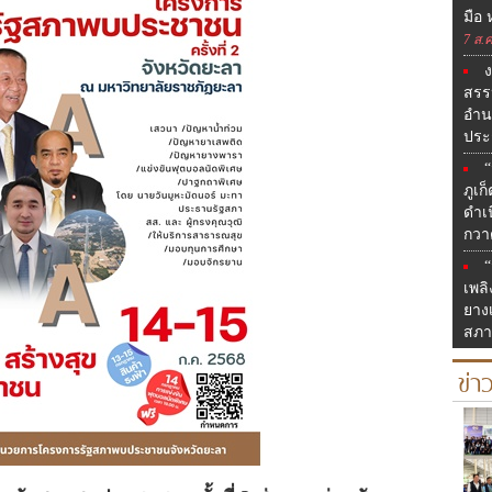
มือ
7 ส.ค
สรรห
อำน
ประ
“
ภูเก
ดำเน
กวา
“
เพลิ
ยาง
สภา
ข่า