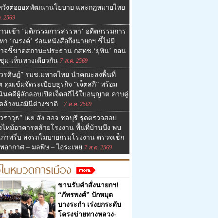
 หวังต่อยอดพัฒนานโยบาย และกฎหมายไทย
. 2569
งานเข้า ‘มติกรรมการสรรหา’ อดีตกรรมการ
า ‘ณรงค์’ ร่อนหนังสือถึงนายกฯ ชี้ไม่มี
าจชี้ขาดสถานะประธาน กสทช.‘ยุพิน’ ถอน
ชุม-เห็นทางเดียวกัน
7 ส.ค. 2569
วรศิษฎ์” รมช.มหาดไทย นำคณะลงพื้นที่
็ต คุมเข้มจัดระเบียบธุรกิจ “เจ็ตสกี” พร้อม
ินคดีผู้ลักลอบเปิดเจ็ตสกีไร้ใบอนุญาต ควบคู่
ดล้างนอมินีต่างชาติ
7 ส.ค. 2569
วราวุธ” เผย สั่ง สอจ.ชลบุรี รุดตรวจสอบ
งไหม้อาคารคล้ายโรงงาน พื้นที่บ้านบึง พบ
เก่าพรึ่บ ส่งรถโมบายกรมโรงงาน ตรวจเช็ก
พอากาศ – มลพิษ – ไอระเหย
7 ส.ค. 2569
วในหมวดการเมือง
ขานรับคำสั่งนายกฯ!
“ภัทรพงศ์” ปักหมุด
บางระกำ เร่งยกระดับ
โครงข่ายทางหลวง-