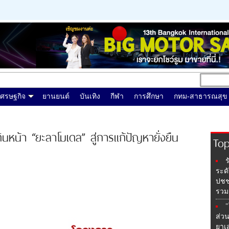
เศรษฐกิจ
ยานยนต์
บันเทิง
กีฬา
การศึกษา
กทม-สาธารณสุข
นหน้า “ยะลาโมเดล” สู่การแก้ปัญหายั่งยืน
Top
ร
ระด
ปชช.
รวม
"
ส่ว
ยาเ