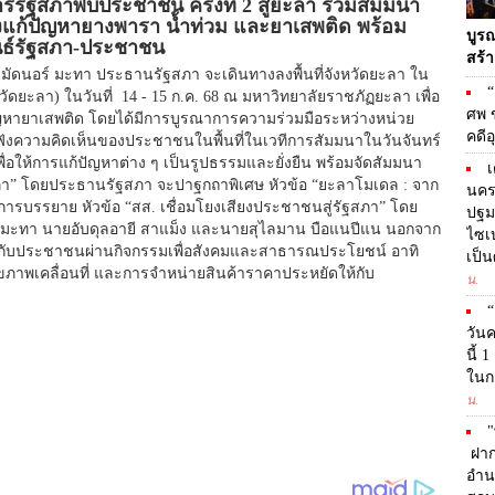
รัฐสภาพบประชาชน ครั้งที่ 2 สู่ยะลา ร่วมสัมมนา
แก้ปัญหายางพารา น้ำท่วม และยาเสพติด พร้อม
บูร
ันธ์รัฐสภา-ประชาชน
สร้า
ะมัดนอร์ มะทา ประธานรัฐสภา จะเดินทางลงพื้นที่จังหวัดยะลา ใน
“
ัดยะลา) ในวันที่ 14 - 15 ก.ค. 68 ณ มหาวิทยาลัยราชภัฏยะลา เพื่อ
ศพ ข
ญหายาเสพติด โดยได้มีการบูรณาการความร่วมมือระหว่างหน่วย
คดีอ
ังความคิดเห็นของประชาชนในพื้นที่ในเวทีการสัมมนาในวันจันทร์
พื่อให้การแก้ปัญหาต่าง ๆ เป็นรูปธรรมและยั่งยืน พร้อมจัดสัมมนา
เ
ัฐสภา” โดยประธานรัฐสภา จะปาฐกถาพิเศษ หัวข้อ “ยะลาโมเดล : จาก
นคร
ะการบรรยาย หัวข้อ “สส. เชื่อมโยงเสียงประชาชนสู่รัฐสภา” โดย
ปฐมว
 มะทา นายอับดุลอายี สาแม็ง และนายสุไลมาน บือแนปีแน นอกจาก
ไซเบ
ฐสภากับประชาชนผ่านกิจกรรมเพื่อสังคมและสาธารณประโยชน์ อาทิ
เป็น
าพเคลื่อนที่ และการจำหน่ายสินค้าราคาประหยัดให้กับ
น.
“
วันค
นี้ 
ในกา
น.
"
ฝากก
อำน