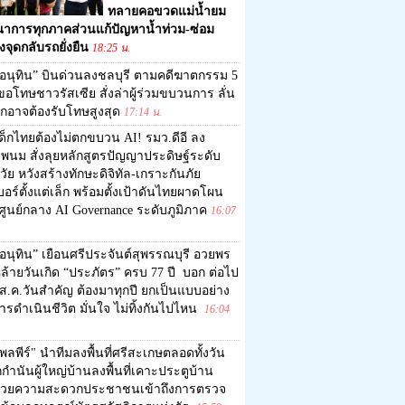
ทลายคอขวดแม่น้ำยม
ณาการทุกภาคส่วนแก้ปัญหาน้ำท่วม-ซ่อม
งจุดกลับรถยั่งยืน
18:25 น.
อนุทิน” บินด่วนลงชลบุรี ตามคดีฆาตกรรม 5
อโทษชาวรัสเซีย สั่งล่าผู้ร่วมขบวนการ ลั่น
ุกอาจต้องรับโทษสูงสุด
17:14 น.
ด็กไทยต้องไม่ตกขบวน AI! รมว.ดีอี ลง
พนม สั่งลุยหลักสูตรปัญญาประดิษฐ์ระดับ
ัย หวังสร้างทักษะดิจิทัล-เกราะกันภัย
อร์ตั้งแต่เล็ก พร้อมตั้งเป้าดันไทยผาดโผน
ศูนย์กลาง AI Governance ระดับภูมิภาค
16:07
อนุทิน” เยือนศรีประจันต์สุพรรณบุรี อวยพร
ล้ายวันเกิด “ประภัตร” ครบ 77 ปี บอก ต่อไป
1 ส.ค.วันสำคัญ ต้องมาทุกปี ยกเป็นแบบอย่าง
รดำเนินชีวิต มั่นใจ ไม่ทิ้งกันไปไหน
16:04
พลพีร์" นำทีมลงพื้นที่ศรีสะเกษตลอดทั้งวัน
ำนันผู้ใหญ่บ้านลงพื้นที่เคาะประตูบ้าน
วยความสะดวกประชาชนเข้าถึงการตรวจ