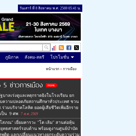
วันเสาร์ ที่ 8 สิงหาคม พ.ศ. 2569 05:41 น.
ภูมิภาค
สังคม-สตรี
โปรโมชั่น
หน้าแรก
»
การเมือง
 5 ข่าวการเมือง
ัฐบาลเร่งดูแลเหตุกราดยิงในโรงเรียน ยก
ับความปลอดภัยสถานศึกษาทั่วประเทศ ชวน
ร่วมบริจาคโลหิต ยอดผู้เสียชีวิตเพิ่มอีกราย
เป็น 9 ศพ
7 ส.ค. 2569
โสภณ" เยี่ยมคารวะ "โต เลิม" สานต่อหุ้น
นยุทธศาสตร์รอบด้าน พร้อมดูงานศูนย์บำบัด
สพติด แลกเปลี่ยนแนวทางยกระดับความร่วม