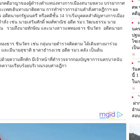
“
กาแผนกคดีอาญาของผู้ดำรงตำแหน่งทางการเมืองสนามหลวง บรรยากาศ
ศพ ข
างประเทศเดินทางมาติดตาม การทำข่าวการอ่านคำสั่งศาลฎีกาฯ ผล
คดีอ
ดีตนายกรัฐมนตรี หรือคดีชั้น 14 ว่าเริ่มบุุคคลสำคัญทางการเมือง
สั่ง เช่น นายเสริมศักดิ์ พงศ์พาณิช อดีต รมว.วัฒนธรรม นาย
เ
ษิณ รวมถึงนายทักษิณ และนางสาวแพทองธาร ชินวัตร อดีตนายก
นคร
ปฐมว
ไซเบ
องธาร ชินวัตร เช่น กลุ่มนายตำรวจติดตาม ได้เดินทางมาร่วม
เป็น
า และมีนายสุชาติ ธาดาธำรงเวช อดีต รมว.คลัง เป็นต้น
น.
ด้วยความคึกคัก มีเจ้าหน้าที่ตำรวจจากกองบัญชาการนครบาลนับ
“
ความเรียบร้อยบริเวณรอบศาลฎีกา
วันค
นี้ 
ในกา
น.
"
ฝากก
อำน
สอบ