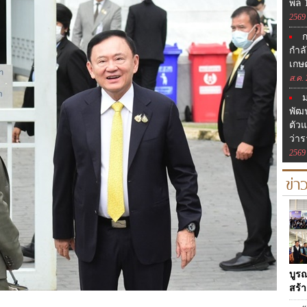
พล 
2569
กำล
เกษ
ส.ค.
ม
พัฒ
ตัว
ว่า
2569
ข่า
บูร
สร้า