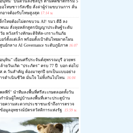
อนุทิน” บินด่วนลงชลบุรี ตามคดีฆาตกรรม 5
อโทษชาวรัสเซีย สั่งล่าผู้ร่วมขบวนการ ลั่น
ุกอาจต้องรับโทษสูงสุด
17:14 น.
ด็กไทยต้องไม่ตกขบวน AI! รมว.ดีอี ลง
พนม สั่งลุยหลักสูตรปัญญาประดิษฐ์ระดับ
ัย หวังสร้างทักษะดิจิทัล-เกราะกันภัย
อร์ตั้งแต่เล็ก พร้อมตั้งเป้าดันไทยผาดโผน
ศูนย์กลาง AI Governance ระดับภูมิภาค
16:07
อนุทิน” เยือนศรีประจันต์สุพรรณบุรี อวยพร
ล้ายวันเกิด “ประภัตร” ครบ 77 ปี บอก ต่อไป
1 ส.ค.วันสำคัญ ต้องมาทุกปี ยกเป็นแบบอย่าง
รดำเนินชีวิต มั่นใจ ไม่ทิ้งกันไปไหน
16:04
พลพีร์" นำทีมลงพื้นที่ศรีสะเกษตลอดทั้งวัน
ำนันผู้ใหญ่บ้านลงพื้นที่เคาะประตูบ้าน
วยความสะดวกประชาชนเข้าถึงการตรวจ
ข้อมูลอุทธรณ์บัตรสวัสดิการแห่งรัฐ
15:59 น.