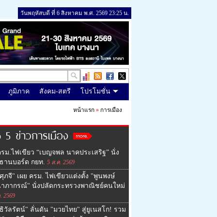
วันพฤหัสบดี ที่ 6 สิงหาคม พ.ศ. 2569 23:25 น.
ภูมิภาค
สังคม-สตรี
โปรโมชั่น
หน้าแรก
»
การเมือง
 5 ข่าวการเมือง
รม.ไฟเขียว “เบญจพล นาคประเสริฐ” นั่ง
ธานบอร์ด กยท.
5 ส.ค. 2569
ศุภจี" เผย ครม. ไฟเขียวแต่งตั้ง "พูนพงษ์
นาภากรณ์" นั่งปลัดกระทรวงพาณิชย์คนใหม่
. 2569
ธิวัลรัตน์" ลั่นดัน "มวยไทย" สู่ยูเนสโก! รวม