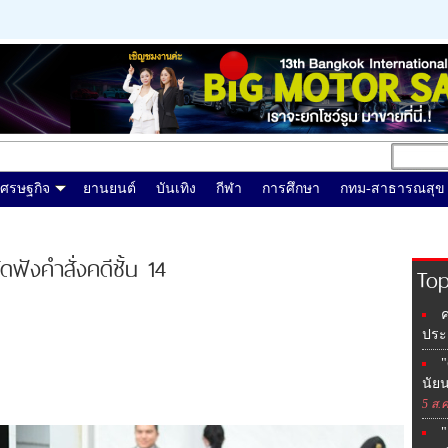
เศรษฐกิจ
ยานยนต์
บันเทิง
กีฬา
การศึกษา
กทม-สาธารณสุข
ดฟังคำสั่งคดีชั้น 14
Top
ค
ประ
"
นัย
5 ส.ค
"