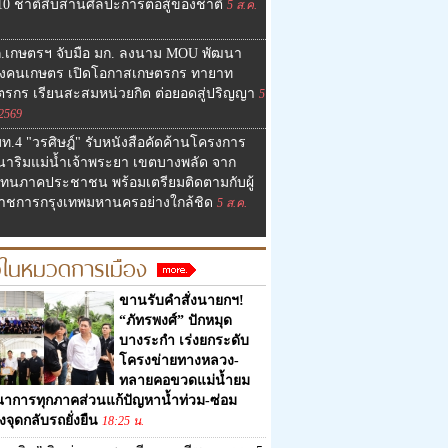
10 ชาติสืบสานศิลปะการต่อสู้ของชาติ
5 ส.ค.
ก.เกษตรฯ จับมือ มก. ลงนาม MOU พัฒนา
ังคนเกษตร เปิดโอกาสเกษตรกร ทายาท
ตรกร เรียนสะสมหน่วยกิต ต่อยอดสู่ปริญญา
5
 2569
ท.4 "วรศิษฎ์" รับหนังสือคัดค้านโครงการ
นาริมแม่น้ำเจ้าพระยา เขตบางพลัด จาก
แทนภาคประชาชน พร้อมเตรียมติดตามกับผู้
ราชการกรุงเทพมหานครอย่างใกล้ชิด
5 ส.ค.
วในหมวดการเมือง
ขานรับคำสั่งนายกฯ!
“ภัทรพงศ์” ปักหมุด
บางระกำ เร่งยกระดับ
โครงข่ายทางหลวง-
ทลายคอขวดแม่น้ำยม
ณาการทุกภาคส่วนแก้ปัญหาน้ำท่วม-ซ่อม
งจุดกลับรถยั่งยืน
18:25 น.