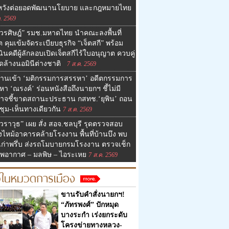
 หวังต่อยอดพัฒนานโยบาย และกฎหมายไทย
. 2569
วรศิษฎ์” รมช.มหาดไทย นำคณะลงพื้นที่
็ต คุมเข้มจัดระเบียบธุรกิจ “เจ็ตสกี” พร้อม
ินคดีผู้ลักลอบเปิดเจ็ตสกีไร้ใบอนุญาต ควบคู่
ดล้างนอมินีต่างชาติ
7 ส.ค. 2569
งานเข้า ‘มติกรรมการสรรหา’ อดีตกรรมการ
า ‘ณรงค์’ ร่อนหนังสือถึงนายกฯ ชี้ไม่มี
าจชี้ขาดสถานะประธาน กสทช.‘ยุพิน’ ถอน
ชุม-เห็นทางเดียวกัน
7 ส.ค. 2569
วราวุธ” เผย สั่ง สอจ.ชลบุรี รุดตรวจสอบ
งไหม้อาคารคล้ายโรงงาน พื้นที่บ้านบึง พบ
เก่าพรึ่บ ส่งรถโมบายกรมโรงงาน ตรวจเช็ก
พอากาศ – มลพิษ – ไอระเหย
7 ส.ค. 2569
วในหมวดการเมือง
ขานรับคำสั่งนายกฯ!
“ภัทรพงศ์” ปักหมุด
บางระกำ เร่งยกระดับ
โครงข่ายทางหลวง-