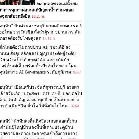
ทลายคอขวดแม่น้ำยม
ณาการทุกภาคส่วนแก้ปัญหาน้ำท่วม-ซ่อม
งจุดกลับรถยั่งยืน
18:25 น.
อนุทิน” บินด่วนลงชลบุรี ตามคดีฆาตกรรม 5
อโทษชาวรัสเซีย สั่งล่าผู้ร่วมขบวนการ ลั่น
ุกอาจต้องรับโทษสูงสุด
17:14 น.
ด็กไทยต้องไม่ตกขบวน AI! รมว.ดีอี ลง
พนม สั่งลุยหลักสูตรปัญญาประดิษฐ์ระดับ
ัย หวังสร้างทักษะดิจิทัล-เกราะกันภัย
อร์ตั้งแต่เล็ก พร้อมตั้งเป้าดันไทยผาดโผน
ศูนย์กลาง AI Governance ระดับภูมิภาค
16:07
อนุทิน” เยือนศรีประจันต์สุพรรณบุรี อวยพร
ล้ายวันเกิด “ประภัตร” ครบ 77 ปี บอก ต่อไป
1 ส.ค.วันสำคัญ ต้องมาทุกปี ยกเป็นแบบอย่าง
รดำเนินชีวิต มั่นใจ ไม่ทิ้งกันไปไหน
16:04
พลพีร์" นำทีมลงพื้นที่ศรีสะเกษตลอดทั้งวัน
ำนันผู้ใหญ่บ้านลงพื้นที่เคาะประตูบ้าน
วยความสะดวกประชาชนเข้าถึงการตรวจ