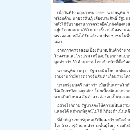
เมื่อวันที่10 พฤษภาคม 2569 นายอนุทิน
พร้อมด้วย นายวรศิษฎ์ เลียงประสิทธิ์ รัฐม
หลังได้รับรายงานการตรวจยึดโกดังต้องสงสัย
อยู่บริเวณถนน 4080 ต.บางริ้น อ.เมืองระน
ตรวจสอบ หลังได้รับแจ้งจากประชาชนในพื้นที
นมา
จากการตรวจสอบเบื้องต้น พบสินค้าจำนวนม
โรงงานและโรงแรม เครื่องปรับอากาศแบบร้อน
มูลค่ากว่า 50 ล้านบาท โดยเจ้าหน้าที่ตั้งข
นายอนุทิน ระบุว่า รัฐบาลมีนโยบายชัดเ
รายงานว่ามีการตรวจจับสินค้าเถื่อนรายให
นายกรัฐมนตรี กล่าวว่า เมื่อเห็นสภาพโกดัง
ได้เสียภาษีอย่างถูกต้อง โดยเบื้องต้นคาดว่า
หากเกินกำหนด สินค้าอาจต้องตกเป็นของแผ
อย่างไรก็ตาม รัฐบาลจะให้ความเป็นธรรม
แสดงได้ แต่หากพิสูจน์ไม่ได้ ก็ต้องดำเน
ที่สำคัญ นายกรัฐมนตรีเปิดเผยว่า หลังเจ้า
โดยอ้างว่ารู้จักนายตำรวจชั้นผู้ใหญ่ รวมถึงม