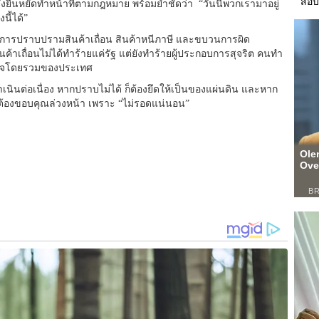
สอบ
 และยังยืนหยัดทำหน้าที่ตามกฎหมาย พร้อมย้ำชัดว่า “วันนี้พวกเรามาอยู่
องนี้ได้”
บการปราบปรามสินค้าเถื่อน สินค้าหนีภาษี และขบวนการผิด
าเถื่อนไม่ได้ทำร้ายแค่รัฐ แต่ยังทำร้ายผู้ประกอบการสุจริต คนทำ
ฐกิจโดยรวมของประเทศ
ินต่อเนื่อง หากปราบไม่ได้ ก็ต้องยึดให้เป็นของแผ่นดิน และหาก
็ต้องขอบคุณล่วงหน้า เพราะ “ไม่รอดแน่นอน”