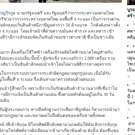
บูร
 ชาญวีรกูล นายกรัฐมนตรี และรัฐมนตรีว่าการกระทรวงมหาดไทย
สร้า
นตรีช่วยว่าการกระทรวงมหาดไทย ลงพื้นที่ จ.ระนอง เป็นการเร่งด่วน
ลักลอบเก็บสินค้าหนีภาษีมูลค่ากว่า 50 ล้านบาท โกดังดังกล่าวตั้ง
“
อง จ.ระนอง โดยเจ้าหน้าที่ฝ่ายความมั่นคง ตำรวจ และทหาร เข้า
ศพ ข
่ว่ามีการลักลอบจัดเก็บสินค้าของชาวต่างชาติ ซึ่งเป็นชาวเมีย
คดีอ
เ
นคร
าก ทั้งเครื่องใช้ไฟฟ้า เครื่องจักรผลิตไฟฟ้าขนาดใหญ่สำหรับ
ปฐมว
และแบบเย็น ปั๊มน้ำ ตู้แช่แข็ง และแอร์กว่า 2,000 เครื่อง รวม
ไซเบ
้อสงสัยว่าเป็นสินค้าลักลอบนำเข้าโดยไม่ผ่านพิธีการทางศุลกากร
เป็น
จนในการปราบปรามการกระทำผิดกฎหมายทุกรูปแบบ เมื่อได้รับ
น.
ญ่ในพื้นที่ จ.ระนอง จึงเดินทางมาตรวจสอบด้วยตนเอง
“
แล้วรู้สึกตกใจ เพราะมีการเก็บกักตุนสินค้าจำนวนมากที่เชื่อว่าไม่
วันค
อาจมีการแจ้งเป็นสินค้าผ่านแดน ซึ่งตามหลักต้องอยู่ไม่เกิน 30 วัน
นี้ 
่นดิน
ในกา
น.
กับผู้ประกอบการ หากมีหลักฐานการเสียภาษีถูกต้อง ก็สามารถนำมา
ินคดีตามกฎหมาย และขยายผลไปถึงต้นตอของเครือข่ายทั้งหมด
"
ฝากก
หน้าที่เข้าจับกุม มีโทรศัพท์ลึกลับพยายามกดดันให้ล้มเลิกการจับกุม
อำน
ีสายโทรศัพท์จากฝั่งเมียนมาเข้ามาเกี่ยวข้องด้วย ดังนั้น ต้องชื่นชม