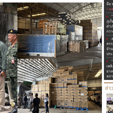
มือ
7 ส.ค
“
ภูเก
ดำเน
กวา
สรรห
อำน
ประ
“
เพลิ
ยาง
สภา
ข่า