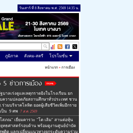
วันเสาร์ ที่ 8 สิงหาคม พ.ศ. 2569 14:35 น.
ภูมิภาค
สังคม-สตรี
โปรโมชั่น
หน้าแรก
»
การเมือง
 5 ข่าวการเมือง
ัฐบาลเร่งดูแลเหตุกราดยิงในโรงเรียน ยก
ับความปลอดภัยสถานศึกษาทั่วประเทศ ชวน
ร่วมบริจาคโลหิต ยอดผู้เสียชีวิตเพิ่มอีกราย
เป็น 9 ศพ
7 ส.ค. 2569
โสภณ" เยี่ยมคารวะ "โต เลิม" สานต่อหุ้น
นยุทธศาสตร์รอบด้าน พร้อมดูงานศูนย์บำบัด
สพติด แลกเปลี่ยนแนวทางยกระดับความร่วม