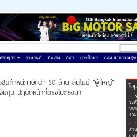
เศรษฐกิจ
ยานยนต์
บันเทิง
กีฬา
การศึกษา
กทม-สาธารณสุข
ินค้าหนีภาษีกว่า 50 ล้าน ลั่นไม่มี “ผู้ใหญ่”
Top
ับกุม ปฏิบัติหน้าที่ตรงไปตรงมา
ร
ระด
ปชช.
รวม
"
ส่ว
ยาเ