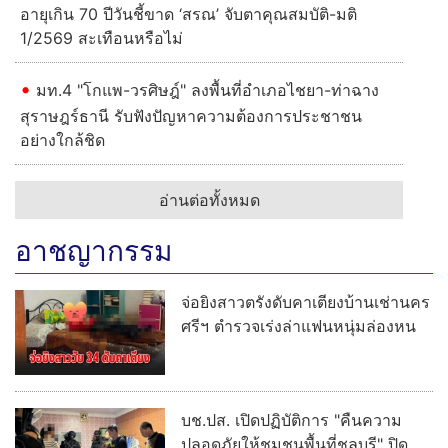
อายุเกิน 70 ปีวันชี้ขาด ‘สรณ’ จับตาคุณสมบัติ-มติ
1/2569 สะเทือนหรือไม่
มท.4 "โกแพ-วรศิษฎ์" ลงพื้นที่อำเภอไชยา-ท่าฉาง
สุราษฎร์ธานี รับฟังปัญหาความต้องการประชาชน
อย่างใกล้ชิด
อ่านต่อทั้งหมด
อาชญากรรม
จ่อยิงสาวตรังดับคาเตียงบ้านเช่านคร
ศรีฯ ตำรวจเร่งล่าแฟนหนุ่มล่องหน
บช.ปส. เปิดปฏิบัติการ "คืนความ
ปลอดภัยให้ชุมชนพื้นที่ชลบุรี" ปิด