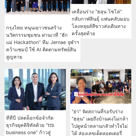
เคลื่อนร่าง "ฮลุน โซโล่"
กลับกาฬสินธุ์ แฟนคลับมอบ
โลงหลุยส์สีขาวส่งเดินทาง
กรุงไทย หนุนเยาวชนสร้าง
ครั้งสุดท้าย
นวัตกรรมชุมชน ผ่านเวที “ฮัก
แม่ Hackathon” ทีม Jernae จุฬาฯ
คว้าแชมป์ ใช้ AI ติดตามทรัพย์สิน
สูญหาย
"ย่า" จัดสถานที่รอรับร่าง
ทีทีบี ปลดล็อกข้อจำกัด
"ฮลุน" เผยถึงบ้านคงไม่กล้า
ธุรกิจยุคดิจิทัลด้วย “ttb
ไปดูหน้าหลานกลัวทำใจไม่
business one” ก้าวสู่
ได้ ส่องเลขเด็ดลอตเตอรี่