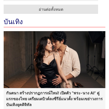
อ่านต่อทั้งหมด
บันเทิง
กันตนา สร้างปรากฏการณ์ใหม่! เปิดตัว “พระ-นาง AI” คู่
แรกของไทย เตรียมเดบิวต์ลงซีรีย์แนวตั้ง พร้อมเขย่าวงการ
บันเทิงยุคดิจิทัล