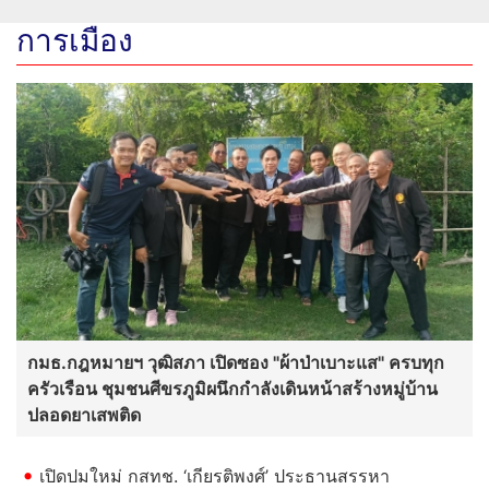
การเมือง
กมธ.กฎหมายฯ วุฒิสภา เปิดซอง "ผ้าป่าเบาะแส" ครบทุก
ครัวเรือน ชุมชนศีขรภูมิผนึกกำลังเดินหน้าสร้างหมู่บ้าน
ปลอดยาเสพติด
เปิดปมใหม่ กสทช. ‘เกียรติพงศ์’ ประธานสรรหา