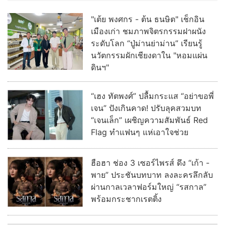
"เต้ย พงศกร - ต้น ธนษิต" เช็กอิน
เมืองเก่า ชมภาพจิตรกรรมฝาผนัง
ระดับโลก “ปู่ม่านย่าม่าน” เรียนรู้
นวัตกรรมผักเชียงดาใน "หอมแผ่น
ดินฯ"
“เฮง ทัตพงศ์” ปลื้มกระแส “อย่าขอพี่
เจน” ปังเกินคาด! ปรับลุคสวมบท
“เจนเล็ก” เผชิญความสัมพันธ์ Red
Flag ทำแฟนๆ แห่เอาใจช่วย
ฮือฮา ช่อง 3 เซอร์ไพรส์ ดึง “เก้า -
พาย” ประชันบทบาท ลงละครลึกลับ
ผ่านกาลเวลาฟอร์มใหญ่ “รสกาล”
พร้อมกระชากเรตติ้ง