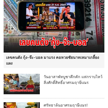
เลขคนดัง กุ้ง-จ๊ะ-บอล มาแรง คอหวยชัยนาทเหมาเกลี้ยง
แผง
วันอาสาฬหบูชาคึกคัก แห่กราบไหว้
สิ่งศักดิ์สิทธิ์อาศรมฤาษีเณร
ศรัทธาล้นอาศรมฤาษีเณร!