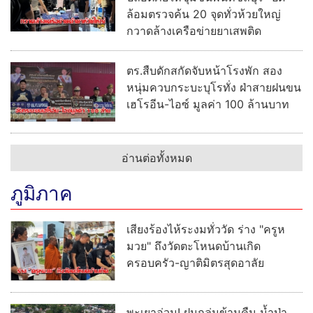
ล้อมตรวจค้น 20 จุดทั่วห้วยใหญ่
กวาดล้างเครือข่ายยาเสพติด
ตร.สืบดักสกัดจับหน้าโรงพัก สอง
หนุ่มควบกระบะบุโรทั่ง ฝ่าสายฝนขน
เฮโรอีน-ไอซ์ มูลค่า 100 ล้านบาท
อ่านต่อทั้งหมด
ภูมิภาค
เสียงร้องไห้ระงมทั่ววัด ร่าง "ครูห
มวย" ถึงวัดตะโหนดบ้านเกิด
ครอบครัว-ญาติมิตรสุดอาลัย
พะเยาอ่วม! ฝนถล่มข้ามคืน น้ำป่า