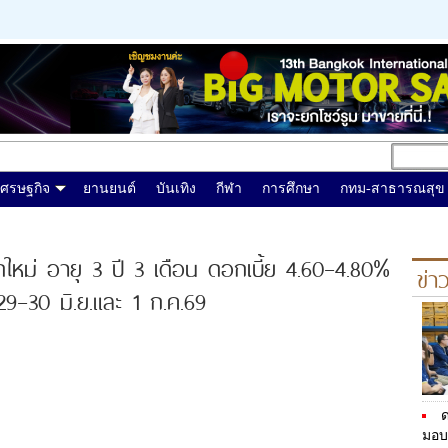
เศรษฐกิจ
ยานยนต์
บันเทิง
กีฬา
การศึกษา
กทม-สาธารณสุข
ุดใหม่ อายุ 3 ปี 3 เดือน ดอกเบี้ย 4.60–4.80%
ข่า
29–30 มิ.ย.และ 1 ก.ค.69
ด
มอบ