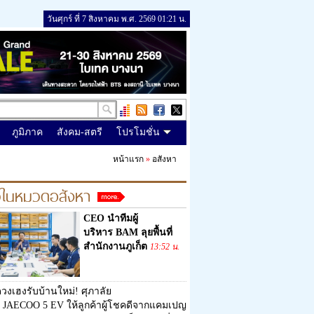
วันศุกร์ ที่ 7 สิงหาคม พ.ศ. 2569 01:21 น.
ภูมิภาค
สังคม-สตรี
โปรโมชั่น
หน้าแรก
»
อสังหา
วในหมวดอสังหา
CEO นำทีมผู้
บริหาร BAM ลุยพื้นที่
สำนักงานภูเก็ต
13:52 น.
วงเฮงรับบ้านใหม่! ศุภาลัย
 JAECOO 5 EV ให้ลูกค้าผู้โชคดีจากแคมเปญ