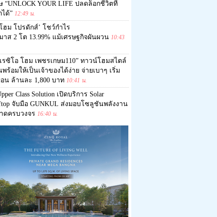
ศษ “UNLOCK YOUR LIFE ปลดล็อกชีวิตที่
กได้”
12:49 น.
โฮม โปรดักส์’ โชว์กำไร
มาส 2 โต 13.99% แม้เศรษฐกิจผันผวน
10:43
“เรซิโอ โฮม เพชรเกษม110” ทาวน์โฮมสไตล์
ุ่นพร้อมให้เป็นเจ้าของได้ง่าย จ่ายเบาๆ เริ่ม
ผ่อน ล้านละ 1,800 บาท
10:41 น.
pper Class Solution เปิดบริการ Solar
ftop จับมือ GUNKUL ส่งมอบโซลูชันพลังงาน
าดครบวงจร
16:40 น.