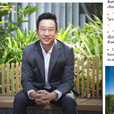
พิเ
เลือ
‘
ไตร
น.
ญี่ป
ต้น
U
Roo
สะอ