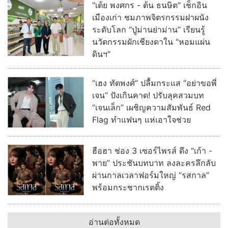
"เต้ย พงศกร - ต้น ธนษิต" เช็กอิน
เมืองเก่า ชมภาพจิตรกรรมฝาผนัง
ระดับโลก “ปู่ม่านย่าม่าน” เรียนรู้
นวัตกรรมผักเชียงดาใน "หอมแผ่น
ดินฯ"
“เฮง ทัตพงศ์” ปลื้มกระแส “อย่าขอพี่
เจน” ปังเกินคาด! ปรับลุคสวมบท
“เจนเล็ก” เผชิญความสัมพันธ์ Red
Flag ทำแฟนๆ แห่เอาใจช่วย
ฮือฮา ช่อง 3 เซอร์ไพรส์ ดึง “เก้า -
พาย” ประชันบทบาท ลงละครลึกลับ
ผ่านกาลเวลาฟอร์มใหญ่ “รสกาล”
พร้อมกระชากเรตติ้ง
อ่านต่อทั้งหมด