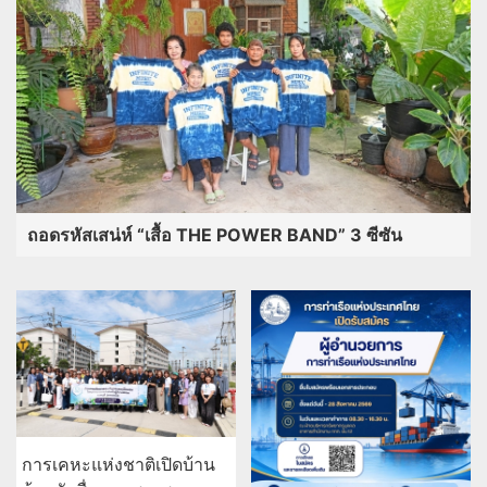
ถอดรหัสเสน่ห์ “เสื้อ THE POWER BAND” 3 ซีซัน
การเคหะแห่งชาติเปิดบ้าน