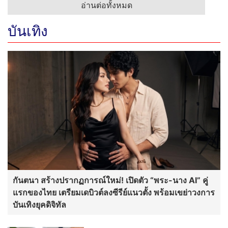
อ่านต่อทั้งหมด
บันเทิง
กันตนา สร้างปรากฏการณ์ใหม่! เปิดตัว “พระ-นาง AI” คู่
แรกของไทย เตรียมเดบิวต์ลงซีรีย์แนวตั้ง พร้อมเขย่าวงการ
บันเทิงยุคดิจิทัล