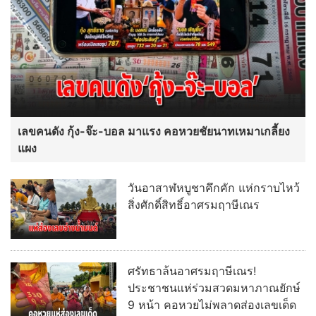
เลขคนดัง กุ้ง-จ๊ะ-บอล มาแรง คอหวยชัยนาทเหมาเกลี้ยง
แผง
วันอาสาฬหบูชาคึกคัก แห่กราบไหว้
สิ่งศักดิ์สิทธิ์อาศรมฤาษีเณร
ศรัทธาล้นอาศรมฤาษีเณร!
ประชาชนแห่ร่วมสวดมหาภาณยักษ์
9 หน้า คอหวยไม่พลาดส่องเลขเด็ด