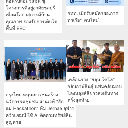
ต้อนรับสื่อมวลชน ชู
โครงการที่อยู่อาศัยชลบุรี
กทท. เปิดรับสมัครผอ.การ
เชื่อมโอกาสการมีบ้าน
ท่าเรือฯ คนใหม่
คุณภาพ รองรับการเติบโต
พื้นที่ EEC
เคลื่อนร่าง "ฮลุน โซโล่"
กลับกาฬสินธุ์ แฟนคลับมอบ
โลงหลุยส์สีขาวส่งเดินทาง
กรุงไทย หนุนเยาวชนสร้าง
ครั้งสุดท้าย
นวัตกรรมชุมชน ผ่านเวที “ฮัก
แม่ Hackathon” ทีม Jernae จุฬาฯ
คว้าแชมป์ ใช้ AI ติดตามทรัพย์สิน
สูญหาย