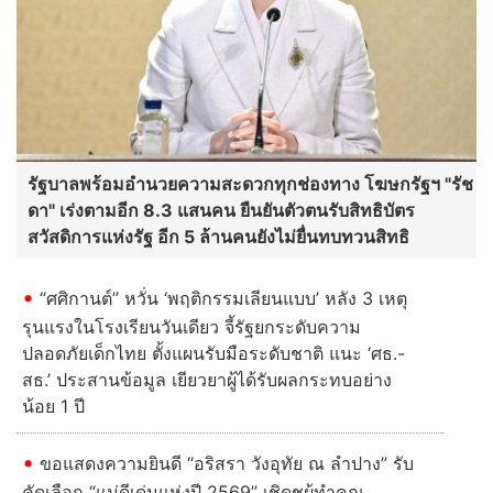
รัฐบาลพร้อมอำนวยความสะดวกทุกช่องทาง โฆษกรัฐฯ "รัช
ดา" เร่งตามอีก 8.3 แสนคน ยืนยันตัวตนรับสิทธิบัตร
สวัสดิการแห่งรัฐ อีก 5 ล้านคนยังไม่ยื่นทบทวนสิทธิ
“ศศิกานต์” หวั่น ‘พฤติกรรมเลียนแบบ’ หลัง 3 เหตุ
รุนแรงในโรงเรียนวันเดียว จี้รัฐยกระดับความ
ปลอดภัยเด็กไทย ตั้งแผนรับมือระดับชาติ แนะ ‘ศธ.-
สธ.’ ประสานข้อมูล เยียวยาผู้ได้รับผลกระทบอย่าง
น้อย 1 ปี
ขอแสดงความยินดี “อริสรา วังอุทัย ณ ลำปาง” รับ
คัดเลือก “แม่ดีเด่นแห่งปี 2569” เชิดชูผู้ทำคุณ