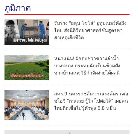
ภูมิภาค
รับร่าง "ฮลุน โซโล่" ยูทูบเบอร์ดังถึง
ไทย ส่งนิติวิทยาศาสตร์ชันสูตรหา
สาเหตุเสียชีวิต
หนาแน่น! ผักตบชวาขวางลำน้ำ
บางปะกง กระทบนักเรียนข้ามฝั่ง
ชาวบ้านแนะวิธีกำจัดง่ายได้ผลดี
สคร.9 นครราชสีมา รณรงค์ตรวจเอ
ชไอวี “เทสเลย รู้ไว ไปต่อได้” เผยคน
ไทยติดเชื้อไม่รู้ตัวพุ่ง 5.8 หมื่น