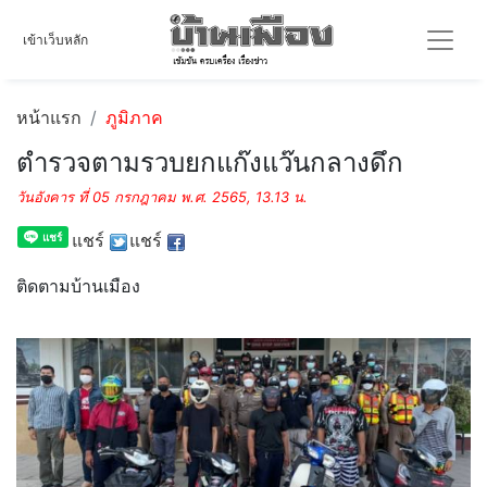
เข้าเว็บหลัก
หน้าแรก
ภูมิภาค
ตำรวจตามรวบยกแก๊งแว๊นกลางดึก
วันอังคาร ที่ 05 กรกฎาคม พ.ศ. 2565, 13.13 น.
แชร์
แชร์
ติดตามบ้านเมือง