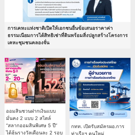
การเคหะแห่งชาติเปิดให้เอกชนยื่นข้อเสนอราคาค่า
ธรรมเนียมการได้สิทธิเช่าที่ดินพร้อมสิ่งปลูกสร้างโครงการ
เคหะชุมชนคลองจั่น
ออมสินชวนฝากเงินแบบ
มั่นคง 2 แบบ 2 สไตล์
“สลากออมสินพิเศษ 5 ปี”
กทท. เปิดรับสมัครผอ.การ
ได้ลุ้นรางวัลเดือนละ 2 รอบ
ท่าเรือฯ คนใหม่