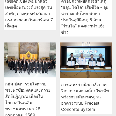
เลขเด็ดเชียงใหม่มาแล้ว
ครอบครัวเผยติดใจสาเหตุ
เลขเชื้อพระวงค์แรงสุด วัน
“ฮลุน โซโล่” เสียชีวิต - ลุย
สำคัญทางพุทธศาสนามา
นำร่างกลับไทย พบทำ
แรง หวยออกวันเสาร์เลข 7
ประกันอุบัติเหตุ 5 ล้าน
เด็ดสุด
“ว่านไฉ” แจงดราม่าแจ้ง
ข่าว
กลุ่ม ปตท. รวมใจถวาย
การเคหะฯ ผนึกกำลังภาค
พระพรชัยมงคลและถวาย
วิชาการและองค์กรวิชาชีพ
สัตย์ปฏิญาณ เนื่องใน
หวังยกระดับมาตรฐาน
โอกาสวันเฉลิม
อาคารระบบ Precast
พระชนมพรรษา 28
Concrete System
กรกฎาคม 2569