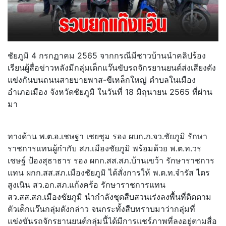
ชัยภูมิ 4 กรกฏาคม 2565 จากกรณีมีชาวบ้านนำคลิปร้อง
เรียนผู้สื่อข่าวหลังมีกลุ่มเด็กแว๊นขับรถจักรยานยนต์ส่งเสียงดัง
แข่งกันบนถนนสายบายพาส-ขีเหล็กใหญ่ ตำบลในเมือง
อำเภอเมือง จังหวัดชัยภูมิ ในวันที่ 18 มิถุนายน 2565 ที่ผ่าน
มา
ทางด้าน พ.ต.อ.เชษฐา เชยชุม รอง ผบก.ภ.จว.ชัยภูมิ รักษา
ราชการแทนผู้กำกับ สภ.เมืองชัยภูมิ พร้อมด้วย พ.ต.ท.วร
เชษฐ์ ป้องสุธาธาร รอง ผกก.สส.สภ.บ้านเขว้า รักษาราชการ
แทน ผกก.สส.สภ.เมืองชัยภูมิ ได้สั่งการให้ พ.ต.ท.จำรัส ไตร
สูงเนิน สว.อก.สภ.แก้งคร้อ รักษาราชการแทน
สว.สส.สภ.เมืองชัยภูมิ นำกำลังชุดสืบสวนเร่งลงพื้นที่ติดตาม
ตัวเด็กแว๊นกลุ่มดังกล่าว จนกระทั้งสืบทราบมาว่ากลุ่มที่
แข่งขันรถจักรยานยนต์กลุ่มนี้ได้มีการแชร์ภาพที่ลงอยู่ตามสื่อ