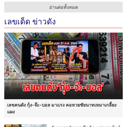
อ่านต่อทั้งหมด
เลขเด็ด ข่าวดัง
เลขคนดัง กุ้ง-จ๊ะ-บอล มาแรง คอหวยชัยนาทเหมาเกลี้ยง
แผง