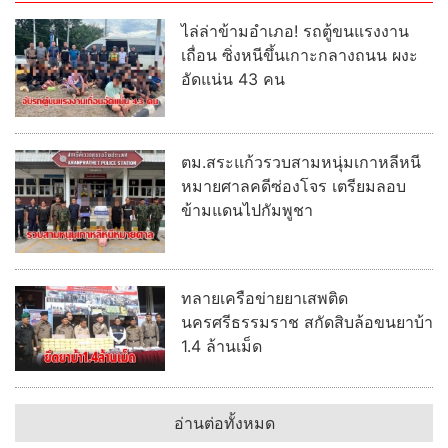
ไล่ล่าข้ามอำเภอ! รถตู้ขนแรงงาน
เถื่อน ซิ่งหนีขึ้นเกาะกลางถนน ผงะ
อัดแน่น 43 คน
ตม.สระแก้วรวบสามหนุ่มเกาหลีหนี
หมายศาลคดีซ่องโจร เตรียมลอบ
ข้ามแดนไปกัมพูชา
ทลายเครือข่ายยาเสพติด
นครศรีธรรมราช สกัดสิบล้อขนยาบ้า
1.4 ล้านเม็ด
อ่านต่อทั้งหมด