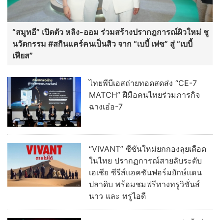
“สมูทอี” เปิดตัว หลิง-ออม ร่วมสร้างปรากฎการณ์ผิวใหม่ ชู
นวัตกรรม #สกินแคร์คนเป็นสิว จาก “เบบี้ เฟซ” สู่ “เบบี้
เฟียส”
ไทยพีบีเอสถ่ายทอดสดส่ง “CE-7
MATCH” ฝีมือคนไทยร่วมภารกิจ
ฉางเอ๋อ-7
“VIVANT” ซีซันใหม่ยกกองลุยเดือด
ในไทย ปรากฏการณ์สายลับระดับ
เอเชีย ซีรีส์แอคชันฟอร์มยักษ์แดน
ปลาดิบ พร้อมชมฟรีทางทรูวิชั่นส์
นาว และ ทรูไอดี