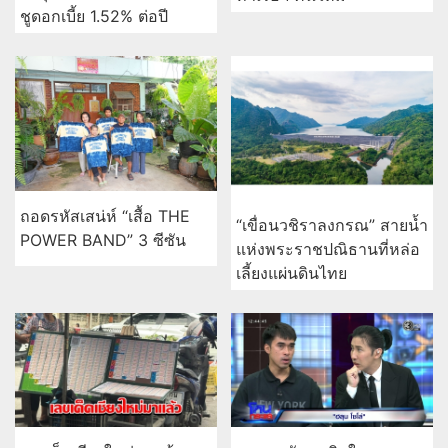
ชูดอกเบี้ย 1.52% ต่อปี
ถอดรหัสเสน่ห์ “เสื้อ THE
“เขื่อนวชิราลงกรณ” สายน้ำ
POWER BAND” 3 ซีซัน
แห่งพระราชปณิธานที่หล่อ
เลี้ยงแผ่นดินไทย