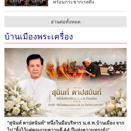
พร้อมกระชากเรตติ้ง
อ่านต่อทั้งหมด
บ้านเมืองพระเครื่อง
"สุนันท์ ตาปสนันท์" หนึ่งในมือบริหาร น.ส.พ.บ้านเมือง จาก
ไป "ทิ้งไว้แต่คุณงามความดี 44 ปีแห่งความทรงจำ"