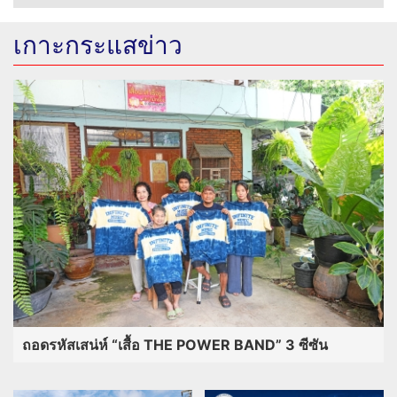
เกาะกระแสข่าว
ถอดรหัสเสน่ห์ “เสื้อ THE POWER BAND” 3 ซีซัน