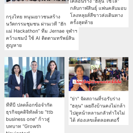
เคลื่อนร่าง "ฮลุน โซโล่"
กลับกาฬสินธุ์ แฟนคลับมอบ
โลงหลุยส์สีขาวส่งเดินทาง
กรุงไทย หนุนเยาวชนสร้าง
ครั้งสุดท้าย
นวัตกรรมชุมชน ผ่านเวที “ฮัก
แม่ Hackathon” ทีม Jernae จุฬาฯ
คว้าแชมป์ ใช้ AI ติดตามทรัพย์สิน
สูญหาย
"ย่า" จัดสถานที่รอรับร่าง
ทีทีบี ปลดล็อกข้อจำกัด
"ฮลุน" เผยถึงบ้านคงไม่กล้า
ธุรกิจยุคดิจิทัลด้วย “ttb
ไปดูหน้าหลานกลัวทำใจไม่
business one” ก้าวสู่
ได้ ส่องเลขเด็ดลอตเตอรี่
บทบาท “Growth