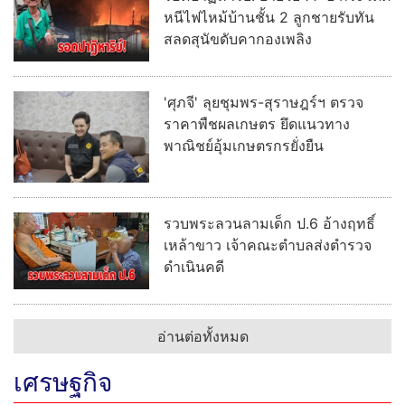
หนีไฟไหม้บ้านชั้น 2 ลูกชายรับทัน
สลดสุนัขดับคากองเพลิง
'ศุภจี' ลุยชุมพร-สุราษฎร์ฯ ตรวจ
ราคาพืชผลเกษตร ยึดแนวทาง
พาณิชย์อุ้มเกษตรกรยั่งยืน
รวบพระลวนลามเด็ก ป.6 อ้างฤทธิ์
เหล้าขาว เจ้าคณะตำบลส่งตำรวจ
ดำเนินคดี
อ่านต่อทั้งหมด
เศรษฐกิจ