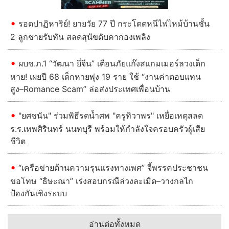
รอดปาฏิหาริย์! ยายวัย 77 ปี กระโดดหนีไฟไหม้บ้านชั้น
2 ลูกชายรับทัน สลดสุนัขดับคากองเพลิง
ผบช.ภ.1 “วัฒนา ยี่จีน” เตือนภัยแก๊งสแกมเมอร์ลวงเด็ก
หาย! เผยปี 68 เด็กหายพุ่ง 19 ราย ใช้ “งานค่าตอบแทน
สูง–Romance Scam” ล่อส่งประเทศเพื่อนบ้าน
"ยศชนัน" ร่วมพิธีรดน้ำศพ "ครูทิวาพร" เหยื่อเหตุสลด
ร.ร.เทพศิรินทร์ นนทบุรี พร้อมให้กำลังใจครอบครัวผู้เสีย
ชีวิต
“เครือข่ายต้านความรุนแรงทางเพศ” จี้พรรคประชาชน
ขอโทษ “ธิษะณา” เร่งสอบกรณีล่วงละเมิด–วางกลไก
ป้องกันเชิงระบบ
อ่านต่อทั้งหมด