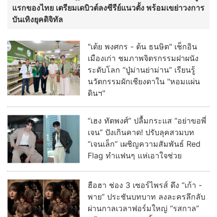
แรกของไทย เตรียมเดบิวต์ลงซีรีย์แนวตั้ง พร้อมเขย่าวงการ
บันเทิงยุคดิจิทัล
"เต้ย พงศกร - ต้น ธนษิต" เช็กอิน
เมืองเก่า ชมภาพจิตรกรรมฝาผนัง
ระดับโลก “ปู่ม่านย่าม่าน” เรียนรู้
นวัตกรรมผักเชียงดาใน "หอมแผ่น
ดินฯ"
“เฮง ทัตพงศ์” ปลื้มกระแส “อย่าขอพี่
เจน” ปังเกินคาด! ปรับลุคสวมบท
“เจนเล็ก” เผชิญความสัมพันธ์ Red
Flag ทำแฟนๆ แห่เอาใจช่วย
ฮือฮา ช่อง 3 เซอร์ไพรส์ ดึง “เก้า -
พาย” ประชันบทบาท ลงละครลึกลับ
ผ่านกาลเวลาฟอร์มใหญ่ “รสกาล”