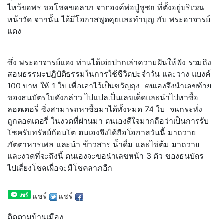
ไหว้ขอพร ขอโชคขอลาภ จากองค์พ่อปู่ชูชก ที่ตั้งอยู่บริเวณ
หน้าวัด จากนั้น ได้มีโอกาสพูดคุยและทำบุญ กับ พระอาจารย์
แดง
ซึ่ง พระอาจารย์แดง ท่านได้เอ่ยปากเล่าความฝันให้ฟัง รวมถึง
สอนธรรมะปฎิบัติธรรมในการใช้ชีวิตปะจำวัน และวาง แบงค์
100 บาท ให้ 1 ใบ เพื่อเอาไว้เป็นขวัญถุง ตนเองจึงนำเลขท้าย
ของธนบัตรใบดังกล่าว ไปแปลเป็นเลขเด็ดและนำไปหาซื้อ
ลอตเตอรี่ ซึ่งสามารถหาซื้อมาได้ทั้งหมด 74 ใบ จนกระทั่ง
ถูกลอตเตอรี่ ในงวดที่ผ่านมา ตนเองดีใจมากถือว่าเป็นการรับ
โชครับทรัพย์ก้อนโต ตนเองจึงได้ถือโอกาสวันนี้ มาถวาย
ภัตตาหารเพล และนำ ข้าวสาร น้ำดื่ม และไข่ต้ม มาถวาย
และงวดที่จะถึงนี้ ตนเองจะขอนำเลขหน้า 3 ตัว ของธนบัตร
ไปเสี่ยงโชคเผื่อจะมีโชคลาภอีก
แชร์
แชร์
ติดตามบ้านเมือง