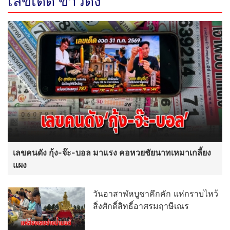
เลขเด็ด ข่าวดัง
เลขคนดัง กุ้ง-จ๊ะ-บอล มาแรง คอหวยชัยนาทเหมาเกลี้ยง
แผง
วันอาสาฬหบูชาคึกคัก แห่กราบไหว้
สิ่งศักดิ์สิทธิ์อาศรมฤาษีเณร