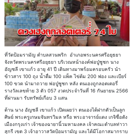
ที่วัดป้อมรามัญ ตำบลสวนพริก อำเภอพระนครศรีอยุธยา
จังหวัดพระนครศรีอยุธยา บริเวณหน้าองค์พ่อปู่ชูชก นาง
อัญชลี เขาแก้ว อายุ 41 ปี เดินทางมาพร้อมครอบครัว นำ
ข้าวสาร 100 ถุง น้ำดื่ม 100 แพ็ค ไข่ต้ม 200 ฟอง และเบียร์
100 ขวด นำมาถวาย พ่อปู่ชูชก หลัง ตนเองถูกลอตเตอรี่
รางวัลเลขท้าย 3 ตัว 057 งวดประจำวันที่ 16 กันยายน 2566
ที่ผ่านมา รับทรัพย์เกือบ 3 แสน
ด้าน นาง อัญชลี เขาแก้ว เปิดเผยว่า ตนเองได้ฝากตัวเป็นลูก
ศิษย์ พระครูเกษมจันทรวิมล หรือ พระอาจารย์แดง เกจิชื่อดัง
เมืองกรุงเก่า เจ้าของฉายานิ้วมหามงคล เจ้าคณะตำบลท่าวา
สุกรี เขต 3 เจ้าอาวาสวัดป้อมรามัญ และได้มีโอกาสมากราบ