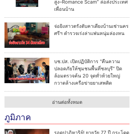
สูง–Romance Scam” ล่อส่งประเทศ
เพื่อนบ้าน
จ่อยิงสาวตรังดับคาเตียงบ้านเช่านคร
ศรีฯ ตำรวจเร่งล่าแฟนหนุ่มล่องหน
บช.ปส. เปิดปฏิบัติการ "คืนความ
ปลอดภัยให้ชุมชนพื้นที่ชลบุรี" ปิด
ล้อมตรวจค้น 20 จุดทั่วห้วยใหญ่
กวาดล้างเครือข่ายยาเสพติด
อ่านต่อทั้งหมด
ภูมิภาค
รอดปาฏิหาริย์! ยายวัย 77 ปี กระโดด