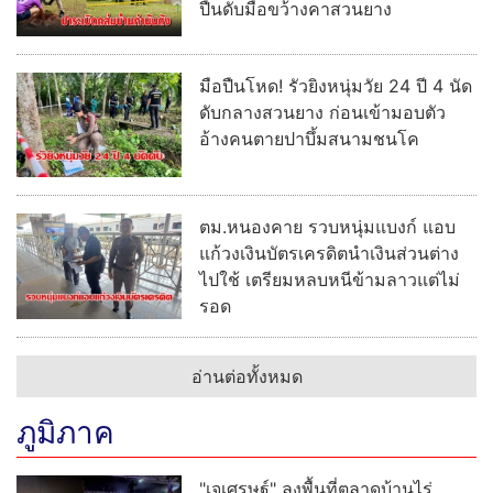
ปืนดับมือขว้างคาสวนยาง
มือปืนโหด! รัวยิงหนุ่มวัย 24 ปี 4 นัด
ดับกลางสวนยาง ก่อนเข้ามอบตัว
อ้างคนตายปาบึ้มสนามชนโค
ตม.หนองคาย รวบหนุ่มแบงก์ แอบ
แก้วงเงินบัตรเครดิตนำเงินส่วนต่าง
ไปใช้ เตรียมหลบหนีข้ามลาวแต่ไม่
รอด
อ่านต่อทั้งหมด
ภูมิภาค
"เจเศรษฐ์" ลงพื้นที่ตลาดบ้านไร่