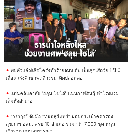
Previous
Next
พบตัวแล้ว!เสือโคร่งทำร้ายจนท.ดับ เป็นลูกเสือวัย 1 ปี 6
เดือน เร่งศึกษาพฤติกรรม-ติดปลอกคอ
แฟนคลับอาลัย 'ฮลุน โซโล่' แน่นกาฬสินธุ์ ทำโรงแรม
เต็มทั้งอำเภอ
“วราวุธ” จับมือ “หมอสุรินทร์” มอบกระเป๋าคัดกรอง
สุขภาพ อสม. ครบ 10 อำเภอ รวมกว่า 7,000 ชุด หนุน
เชิงรุกดูแลคนสุพรรณฯ