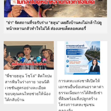
"ย่า" จัดสถานที่รอรับร่าง "ฮลุน" เผยถึงบ้านคงไม่กล้าไปดู
หน้าหลานกลัวทำใจไม่ได้ ส่องเลขเด็ดลอตเตอรี่
"พี่ชายฮลุน โซโล่" ติดใจปม
การเคหะแห่งชาติเปิดให้
สารพิษในร่างกาย วอนนิติ
เอกชนยื่นข้อเสนอราคาค่า
เวชชันสูตรอย่างละเอียด
ธรรมเนียมการได้สิทธิเช่า
ขอบคุณคนไทยช่วยให้น้อง
ที่ดินพร้อมสิ่งปลูกสร้าง
ได้กลับบ้าน
โครงการเคหะชุมชน
คลองจั่น