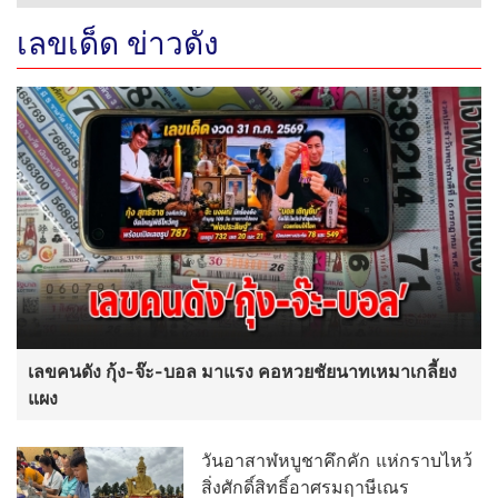
เลขเด็ด ข่าวดัง
เลขคนดัง กุ้ง-จ๊ะ-บอล มาแรง คอหวยชัยนาทเหมาเกลี้ยง
แผง
วันอาสาฬหบูชาคึกคัก แห่กราบไหว้
สิ่งศักดิ์สิทธิ์อาศรมฤาษีเณร