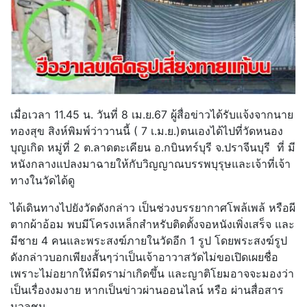
เมื่อเวลา 11.45 น. วันที่ 8 เม.ย.67 ผู้สื่อข่าวได้รับแจ้งจากนาย
ทองสุข สิงห์พิมพ์ว่าวานนี้ ( 7 เ.ม.ย.)ตนเองได้ไปที่วัดหนอง
บุญเกิด หมู่ที่ 2 ต.ลาดตะเคียน อ.กบินทร์บุรี จ.ปราจีนบุรี ที่ มี
หนังกลางแปลงมาฉายให้กับวิญญาณบรรพบุรุษและเจ้าที่เจ้า
ทางในวัดได้ดู
ได้เดินทางไปยังวัดดังกล่าว เป็นช่วงบรรยากาศโพล้เพล้ หรือผี
ตากผ้าอ้อม พบมีโครงเหล็กสำหรับติดตั้งจอหนังเพิ่งเสร็จ และ
มีชาย 4 คนและพระสงฆ์ภายในวัดอีก 1 รูป โดยพระสงฆ์รูป
ดังกล่าวบอกเพียงสั้นๆว่าเป็นเจ้าอาวาสวัดไม่ขอเปิดเผยชื่อ
เพราะไม่อยากให้มีดราม่าเกิดขึ้น และญาติโยมอาจจะมองว่า
เป็นเรื่องงมงาย หากเป็นข่าวผ่านออนไลน์ หรือ ผ่านสื่อสาร
มวลชน