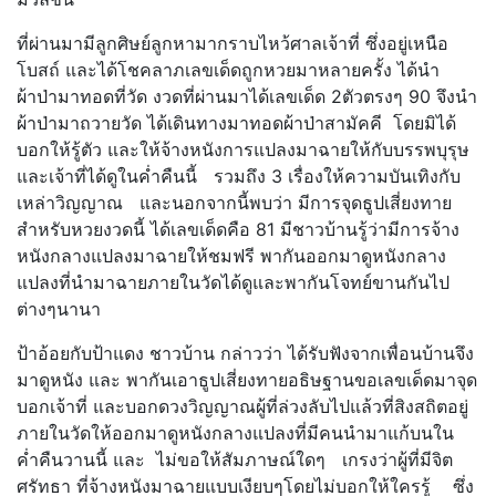
ที่ผ่านมามีลูกศิษย์ลูกหามากราบไหว้ศาลเจ้าที่ ซึ่งอยู่เหนือ
โบสถ์ และได้โชคลาภเลขเด็ดถูกหวยมาหลายครั้ง ได้นำ
ผ้าป่ามาทอดที่วัด งวดที่ผ่านมาได้เลขเด็ด 2ตัวตรงๆ 90 จึงนำ
ผ้าป่ามาถวายวัด ได้เดินทางมาทอดผ้าป่าสามัคคี โดยมิได้
บอกให้รู้ตัว และให้จ้างหนังการแปลงมาฉายให้กับบรรพบุรุษ
และเจ้าที่ได้ดูในค่ำคืนนี้ รวมถึง 3 เรื่องให้ความบันเทิงกับ
เหล่าวิญญาณ และนอกจากนี้พบว่า มีการจุดธูปเสี่ยงทาย
สำหรับหวยงวดนี้ ได้เลขเด็ดคือ 81 มีชาวบ้านรู้ว่ามีการจ้าง
หนังกลางแปลงมาฉายให้ชมฟรี พากันออกมาดูหนังกลาง
แปลงที่นำมาฉายภายในวัดได้ดูและพากันโจทย์ขานกันไป
ต่างๆนานา
ป้าอ้อยกับป้าแดง ชาวบ้าน กล่าวว่า ได้รับฟังจากเพื่อนบ้านจึง
มาดูหนัง และ พากันเอาธูปเสี่ยงทายอธิษฐานขอเลขเด็ดมาจุด
บอกเจ้าที่ และบอกดวงวิญญาณผู้ที่ล่วงลับไปแล้วที่สิงสถิตอยู่
ภายในวัดให้ออกมาดูหนังกลางแปลงที่มีคนนำมาแก้บนใน
ค่ำคืนวานนี้ และ ไม่ขอให้สัมภาษณ์ใดๆ เกรงว่าผู้ที่มีจิต
ศรัทธา ที่จ้างหนังมาฉายแบบเงียบๆโดยไม่บอกให้ใครรู้ ซึ่ง