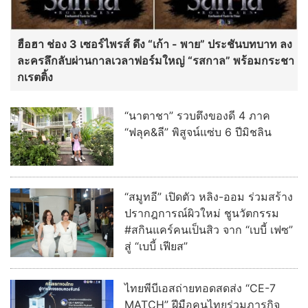
ฮือฮา ช่อง 3 เซอร์ไพรส์ ดึง “เก้า - พาย” ประชันบทบาท ลง
ละครลึกลับผ่านกาลเวลาฟอร์มใหญ่ “รสกาล” พร้อมกระชา
กเรตติ้ง
“นาตาชา” รวบตึงของดี 4 ภาค
“ฟลุค&ลี” พิสูจน์แซ่บ 6 ปีมิชลิน
“สมูทอี” เปิดตัว หลิง-ออม ร่วมสร้าง
ปรากฎการณ์ผิวใหม่ ชูนวัตกรรม
#สกินแคร์คนเป็นสิว จาก “เบบี้ เฟซ”
สู่ “เบบี้ เฟียส”
ไทยพีบีเอสถ่ายทอดสดส่ง “CE-7
MATCH” ฝีมือคนไทยร่วมภารกิจ