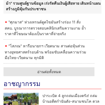
ม้า" รวมศูนย์ฐานข้อมูล เร่งรัดคืนเงินผู้เสียหาย เดินหน้าแผน
สร้างภูมิคุ้มกันประชาชน
"ศุภมาส" ห่วงเทรนด์ดูดไขมันสร้างร่อง 11 สั่ง
สคบ. บูรณาการตรวจสอบคลินิกเสริมความงาม ย้ำ
ราคาที่โฆษณาต้องเป็นราคาที่จ่ายจริง
"โสภณ" หารือนายกฯ เวียดนาม สานต่อหุ้นส่วน
ทางยุทธศาสตร์รอบด้าน พร้อมขับเคลื่อนความร่วม
มือไทย-เวียดนาม ทุกมิติ
อ่านต่อทั้งหมด
อาชญากรรม
ปาระเบิด 4 ลูกถล่มเมืองตรัง! ถล่ม
บ้านอดีตกำนันดัง-สนามชนโค ดวล