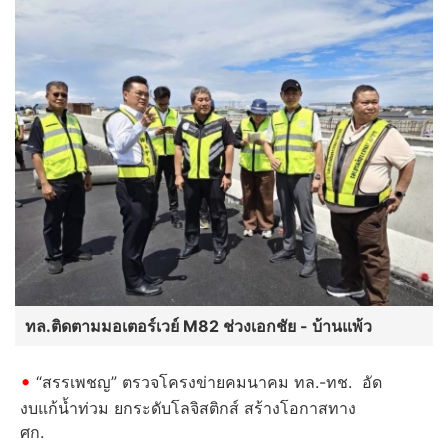
ทล.ติดตามมอเตอร์เวย์ M82 ช่วงเอกชัย - บ้านแพ้ว
“สรรเพชญ” ตรวจโครงข่ายคมนาคม ทล.-ทช. อัด
งบแก้น้ำท่วม ยกระดับโลจิสติกส์ สร้างโอกาสทาง
ศก.