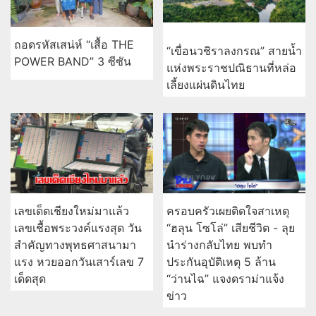
ถอดรหัสเสน่ห์ “เสื้อ THE
“เขื่อนวชิราลงกรณ” สายน้ำ
POWER BAND” 3 ซีซัน
แห่งพระราชปณิธานที่หล่อ
เลี้ยงแผ่นดินไทย
เลขเด็ดเชียงใหม่มาแล้ว
ครอบครัวเผยติดใจสาเหตุ
เลขเชื้อพระวงค์แรงสุด วัน
“ฮลุน โซโล่” เสียชีวิต - ลุย
สำคัญทางพุทธศาสนามา
นำร่างกลับไทย พบทำ
แรง หวยออกวันเสาร์เลข 7
ประกันอุบัติเหตุ 5 ล้าน
เด็ดสุด
“ว่านไฉ” แจงดราม่าแจ้ง
ข่าว