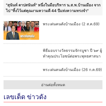
กันตนา สร้างปรากฏการณ์ใหม่! เปิดตัว “พระ-นาง AI” คู่
แรกของไทย เตรียมเดบิวต์ลงซีรีย์แนวตั้ง พร้อมเขย่าวงการ
บันเทิงยุคดิจิทัล
"เต้ย พงศกร - ต้น ธนษิต" เช็กอิน
เมืองเก่า ชมภาพจิตรกรรมฝาผนัง
ระดับโลก “ปู่ม่านย่าม่าน” เรียนรู้
นวัตกรรมผักเชียงดาใน "หอมแผ่น
ดินฯ"
“เฮง ทัตพงศ์” ปลื้มกระแส “อย่าขอพี่
เจน” ปังเกินคาด! ปรับลุคสวมบท
“เจนเล็ก” เผชิญความสัมพันธ์ Red
Flag ทำแฟนๆ แห่เอาใจช่วย