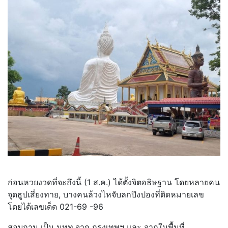
ก่อนหวยงวดที่จะถึงนี้ (1 ส.ค.) ได้ตั้งจิตอธิษฐาน โดยหลายคน
จุดธูปเสี่ยงทาย, บางคนล้วงไหจับลกปิงปองที่ติดหมายเลข
โดยได้เลขเด็ด 021-69 -96
สอบถาม เป็น นทท.จาก กรุงเทพฯ และ จากในพื้นที่