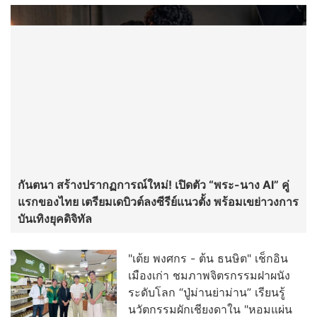
เศรษฐกิจ
“ภัทรพงศ์” ลงพื้นที่ปทุมธานี แก้ไขปัญหาจราจร
PEA เตือนภัย! ระวังมิจฉาชีพแอบอ้างเป็นเจ้า