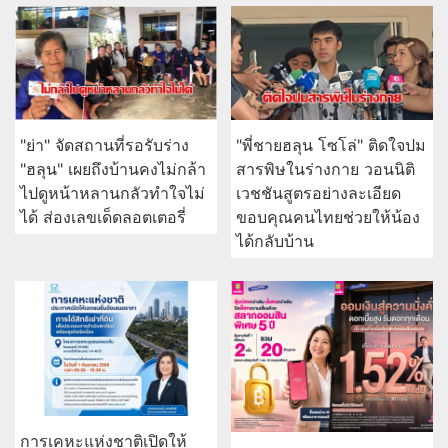
การเคหะแห่งชาติเปิดบ้านต้อนรับสื่อมวลชน ชูโครงการที่
อยู่อาศัยชลบุรี เชื่อมโอกาสการมีบ้านคุณภาพ รองรับการ
เติบโตพื้นที่ EEC
กรุงไทย หนุนเยาวชนสร้าง
นวัตกรรมชุมชน ผ่านเวที “ฮัก
กทท. เปิดรับสมัครผอ.การ
แม่ Hackathon” ทีม Jernae จ
ท่าเรือฯ คนใหม่
คว้าแชมป์ ใช้ AI ติดตามทรัพย์
สูญหาย