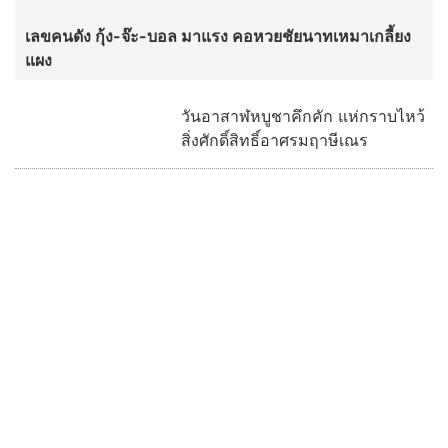
ฮือฮา ช่อง 3 เซอร์ไพรส์ ดึง “เก้า -
พาย” ประชันบทบาท ลงละครลึกลับ
ผ่านกาลเวลาฟอร์มใหญ่ “รสกาล”
พร้อมกระชากเรตติ้ง
อ่านต่อทั้งหมด
บ้านเมืองพระเครื่อง