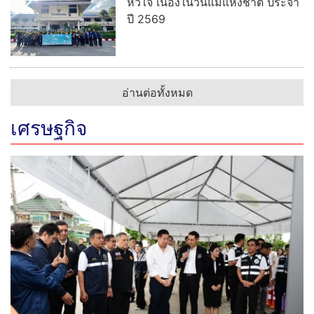
ตร.สืบดักสกัดจับหน้าโรงพัก สอง
หนุ่มควบกระบะบุโรทั่ง ฝ่าสายฝนขน
เฮโรอีน-ไอซ์ มูลค่า 100 ล้านบาท
บุกจับเอเย่นต์ยานรกเครือข่ายวัง
วิเศษคารีสอร์ต ขยายผลค้นบ้านยึด
ยาบ้ากว่า 5,500 เม็ด
'ยูนิเซฟ' แถลงเสียใจโศกนาฏกรรม
กราดยิงโรงเรียน ย้ำต้องเป็นพื้นที่
ปลอดภัย
อ่านต่อทั้งหมด
ภูมิภาค