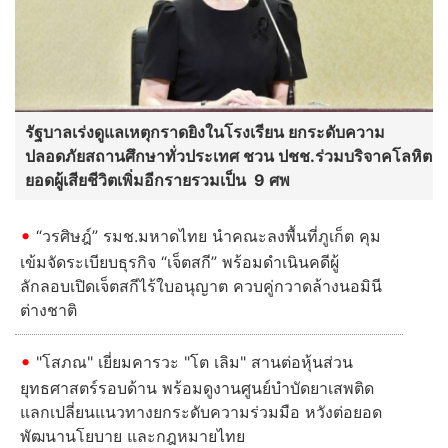
"ย่า" จัดสถานที่รอรับร่าง
สารพิษในร่างกาย วอนนิติ
"ฮลุน" เผยถึงบ้านคงไม่กล้า
เวชชันสูตรอย่างละเอียด
ไปดูหน้าหลานกลัวทำใจไม่
ขอบคุณคนไทยช่วยให้น้อง
ได้ ส่องเลขเด็ดลอตเตอรี่
ได้กลับบ้าน
การเคหะแห่งชาติเปิดให้
ออมสินชวนฝากเงินแบบ
เอกชนยื่นข้อเสนอราคาค่า
มั่นคง 2 แบบ 2 สไตล์
ธรรมเนียมการได้สิทธิเช่า
“สลากออมสินพิเศษ 5 ปี”
ที่ดินพร้อมสิ่งปลูกสร้าง
ได้ลุ้นรางวัลเดือนละ 2 รอบ
โครงการเคหะชุมชน
ชูดอกเบี้ย 1.52% ต่อปี
คลองจั่น