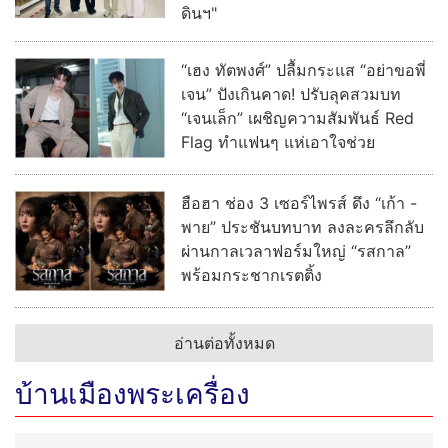
หน้าที่การไฟฟ้า
ILINK คว้า 100 คะแนนเต็ม AGM Checklist
ประจำปี 2569 ต่อเนื่อง 9 ปีซ้อน ระดับ "ดีเลิศ" หรือ
“ดีเยี่ยมสมควรเป็นตัวอย่าง” ตอกย้ำองค์กรธรรมาภิ
บาล มาตรฐานความโปร่งใส มีความมุ่งมั่น พร้อม
ใส่ใจการประชุมผู้ถือหุ้นอย่างมีคุณภาพ
อ่านต่อทั้งหมด
บันเทิง