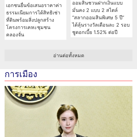
เคลื่อนร่าง "ฮลุน โซโล่"
ทีทีบี ปลดล็อกข้อจำกัด
กลับกาฬสินธุ์ แฟนคลับมอบ
ธุรกิจยุคดิจิทัลด้วย “ttb
โลงหลุยส์สีขาวส่งเดินทาง
business one” ก้าวสู่
ครั้งสุดท้าย
บทบาท “Growth
Navigator”
"พี่ชายฮลุน โซโล่" ติดใจปม