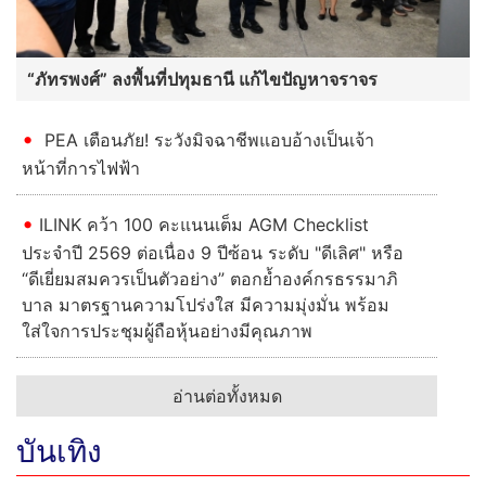
'ประเสริฐ' บินด่วนกลับกรุงสั่งยก
ระดับ ร.ร. ทั่วประเทศ สู้ภัยความ
รุนแรง
ผวาหนักช้างป่าทับลานรวมฝูงนับ
100 ตัว กระจายกำลังตระเวนหากิน
ปราจีนฯ-โคราช บุกสวนไผ่ตงคืน
เดียวพังยก 2 สวน
นอภ.บางละมุงนำทีมทำความดีด้วย
หัวใจ เนื่องในวันแม่แห่งชาติ ประจำ
ปี 2569
อ่านต่อทั้งหมด