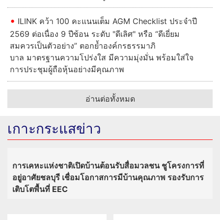
การเคหะแห่งชาติเปิดบ้านต้อนรับสื่อมวลชน ชู
โครงการที่อยู่อาศัยชลบุรี เชื่อมโอกาสการมีบ้านคุณภาพ
รองรับการเติบโตพื้นที่ EEC
รัฐบาลเร่งดูแลเหตุกราดยิงในโรงเรียน ยกระดับความ
ปลอดภัยสถานศึกษาทั่วประเทศ ชวน ปชช.ร่วมบริจาค
โลหิต ยอดผู้เสียชีวิตเพิ่มอีกรายรวมเป็น 9 ศพ
"ยศชนัน" รุดบริจาคโลหิต รพ.พระนั่งเกล้า ช่วยเหยื่อ
เหตุสลด ร.ร.เทพศิรินทร์ นนทบุรี พร้อมเชิญชวน
ประชาชนร่วมต่อลมหายใจผู้บาดเจ็บ
ILINK คว้า 100 คะแนนเต็ม AGM Checklist ประจำปี
2569 ต่อเนื่อง 9 ปีซ้อน ระดับ "ดีเลิศ" หรือ “ดีเยี่ยม
สมควรเป็นตัวอย่าง” ตอกย้ำองค์กรธรรมาภิ
บาล มาตรฐานความโปร่งใส มีความมุ่งมั่น พร้อมใส่ใจ