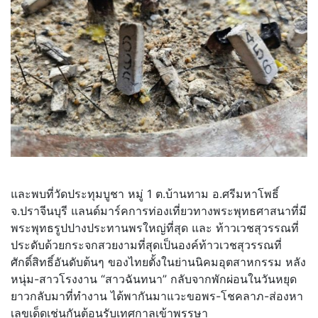
และพบที่วัดประทุมบูชา หมู่ 1 ต.บ้านทาม อ.ศรีมหาโพธิ์
จ.ปราจีนบุรี แลนด์มาร์คการท่องเที่ยวทางพระพุทธศาสนาที่มี
พระพุทธรูปปางประทานพรใหญ่ที่สุด และ ท้าวเวชสุวรรณที่
ประดับด้วยกระจกสวยงามที่สุดเป็นองค์ท้าวเวชสุวรรณที่
ศักดิ์สิทธิ์อันดับต้นๆ ของไทยตั้งในย่านนิคมอุตสาหกรรม หลัง
หนุ่ม-สาวโรงงาน “สาวฉันทนา” กลับจากพักผ่อนในวันหยุด
ยาวกลับมาที่ทำงาน ได้พากันมาแวะขอพร-โชคลาภ-ส่องหา
เลขเด็ดเช่นกันต้อนรับเทศกาลเข้าพรรษา