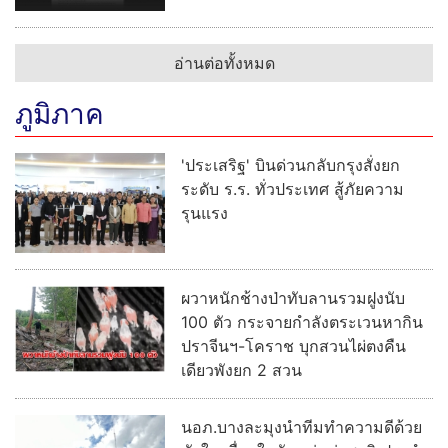
ปลอดภัยสถานศึกษาทั่วประเทศ ชวน ปชช.ร่วมบริจาคโลหิต
ยอดผู้เสียชีวิตเพิ่มอีกรายรวมเป็น 9 ศพ
“วรศิษฎ์” รมช.มหาดไทย นำคณะลงพื้นที่ภูเก็ต คุม
เข้มจัดระเบียบธุรกิจ “เจ็ตสกี” พร้อมดำเนินคดีผู้
ลักลอบเปิดเจ็ตสกีไร้ใบอนุญาต ควบคู่กวาดล้างนอมินี
ต่างชาติ
"โสภณ" เยี่ยมคารวะ "โต เลิม" สานต่อหุ้นส่วน
ยุทธศาสตร์รอบด้าน พร้อมดูงานศูนย์บำบัดยาเสพติด
แลกเปลี่ยนแนวทางยกระดับความร่วมมือ หวังต่อยอด
พัฒนานโยบาย และกฎหมายไทย
อ่านต่อทั้งหมด
อาชญากรรม