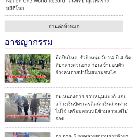
Nation One World Record" ดันพัทยาสู่เวทีสร้าง
สถิติโลก
อ่านต่อทั้งหมด
อาชญากรรม
มือปืนโหด! รัวยิงหนุ่มวัย 24 ปี 4 นัด
ดับกลางสวนยาง ก่อนเข้ามอบตัว
อ้างคนตายปาบึ้มสนามชนโค
ตม.หนองคาย รวบหนุ่มแบงก์ แอบ
แก้วงเงินบัตรเครดิตนำเงินส่วนต่าง
ไปใช้ เตรียมหลบหนีข้ามลาวแต่ไม่
รอด
ตร.ภาค 5 ลุยทลายขบวนการค้ายา