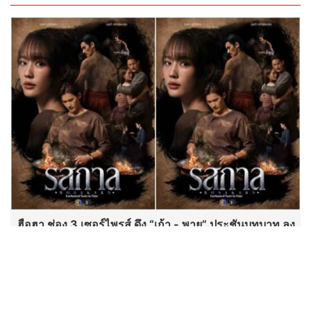
ฮือฮา ช่อง 3 เซอร์ไพรส์ ดึง “เก้า - พาย” ประชันบทบาท ลง
ละครลึกลับผ่านกาลเวลาฟอร์มใหญ่ “รสกาล” พร้อมกระชา
กเรตติ้ง
“นาตาชา” รวบตึงของดี 4 ภาค