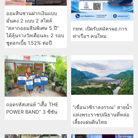
ออมสินชวนฝากเงินแบบ
มั่นคง 2 แบบ 2 สไตล์
“สลากออมสินพิเศษ 5 ปี”
กทท. เปิดรับสมัครผอ.การ
ได้ลุ้นรางวัลเดือนละ 2 รอบ
ท่าเรือฯ คนใหม่
ชูดอกเบี้ย 1.52% ต่อปี
ถอดรหัสเสน่ห์ “เสื้อ THE
“เขื่อนวชิราลงกรณ” สายน้ำ
POWER BAND” 3 ซีซัน
แห่งพระราชปณิธานที่หล่อ
เลี้ยงแผ่นดินไทย