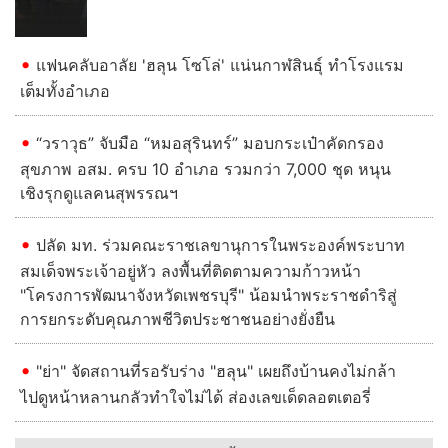
แฟนคลับอาลัย 'ฮลุน โซโล่' แน่นกาฬสินธุ์ ทำโรงแรม
เต็มทั้งอำเภอ
“วราวุธ” จับมือ “หมอสุรินทร์” มอบกระเป๋าคัดกรอง
สุขภาพ อสม. ครบ 10 อำเภอ รวมกว่า 7,000 ชุด หนุน
เชิงรุกดูแลคนสุพรรณฯ
ปลัด มท. ร่วมคณะราชเลขานุการในพระองค์พระบาท
สมเด็จพระเจ้าอยู่หัว ลงพื้นที่ติดตามความก้าวหน้า
"โครงการพัฒนาจังหวัดเพชรบุรี" น้อมนำพระราชดำริสู่
การยกระดับคุณภาพชีวิตประชาชนอย่างยั่งยืน
"ย่า" จัดสถานที่รอรับร่าง "ฮลุน" เผยถึงบ้านคงไม่กล้า
ไปดูหน้าหลานกลัวทำใจไม่ได้ ส่องเลขเด็ดลอตเตอรี่