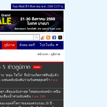
วันอาทิตย์ ที่ 9 สิงหาคม พ.ศ. 2569 13:57 น.
ภูมิภาค
สังคม-สตรี
โปรโมชั่น
หน้าแรก
»
ภูมิภาค
 5 ข่าวภูมิภาค
่าง ‘ฮลุน โซโล่’ ถึงบ้านเกิดกาฬสินธุ์แล้ว
.-แฟนคลับนับพันร่วมรับศพสุดเศร้า
8 ส.ค.
ุตุฯ เตือนฉบับล่าสุด ไทยฝนถล่มหนัก เหนือ-
นเสี่ยงน้ำท่วมฉับพลัน
8 ส.ค. 2569
เดอะมอลล์โคราชฉลองครบรอบ 26 ปี -