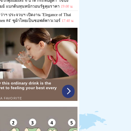
ข่ไก่พุ่งแผงละ 6 บาท กระทบผู้ค้า 'ไข่ปิ้ง'
รัมย์ แบกต้นทุนหนักวอนรัฐคุมราคา
19:00 น.
ู้ว่าฯ ประจวบฯ เปิดงาน 'Elegance of Thai
en #4' ชูผ้าไทยเป็นซอฟต์พาวเวอร์
17:40 น.