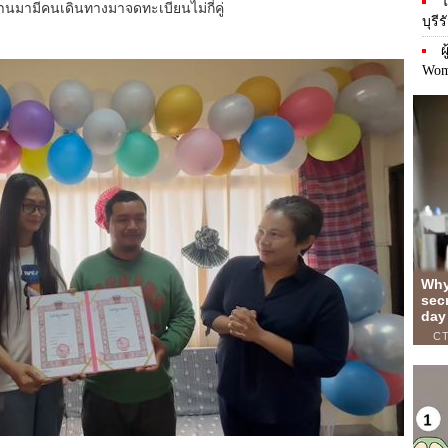
ไ
ี่ผ่านมามีคนเดินทางมาจดทะเบียนไม่กี่คู่
บุรี
ผ
Wom