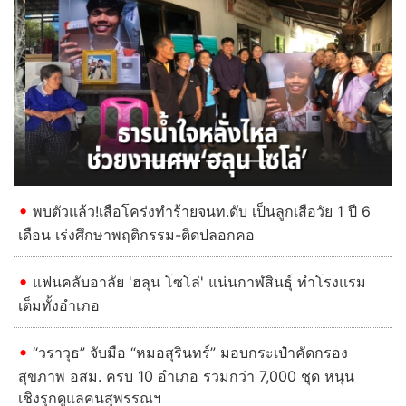
Previous
Next
พบตัวแล้ว!เสือโคร่งทำร้ายจนท.ดับ เป็นลูกเสือวัย 1 ปี 6
เดือน เร่งศึกษาพฤติกรรม-ติดปลอกคอ
แฟนคลับอาลัย 'ฮลุน โซโล่' แน่นกาฬสินธุ์ ทำโรงแรม
เต็มทั้งอำเภอ
“วราวุธ” จับมือ “หมอสุรินทร์” มอบกระเป๋าคัดกรอง
สุขภาพ อสม. ครบ 10 อำเภอ รวมกว่า 7,000 ชุด หนุน
เชิงรุกดูแลคนสุพรรณฯ