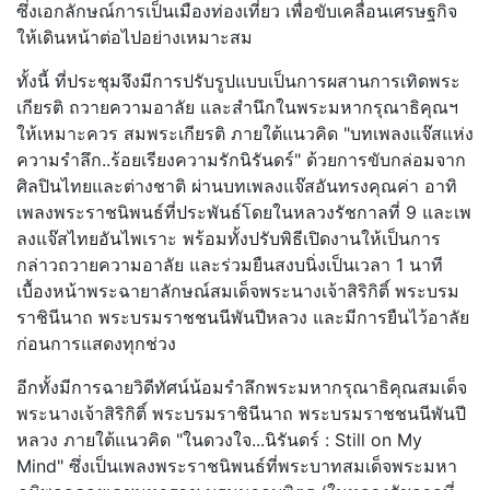
ซึ่งเอกลักษณ์การเป็นเมืองท่องเที่ยว เพื่อขับเคลื่อนเศรษฐกิจ
ให้เดินหน้าต่อไปอย่างเหมาะสม
ทั้งนี้ ที่ประชุมจึงมีการปรับรูปแบบเป็นการผสานการเทิดพระ
เกียรติ ถวายความอาลัย และสำนึกในพระมหากรุณาธิคุณฯ
ให้เหมาะควร สมพระเกียรติ ภายใต้แนวคิด "บทเพลงแจ๊สแห่ง
ความรำลึก..ร้อยเรียงความรักนิรันดร์" ด้วยการขับกล่อมจาก
ศิลปินไทยและต่างชาติ ผ่านบทเพลงแจ๊สอันทรงคุณค่า อาทิ
เพลงพระราชนิพนธ์ที่ประพันธ์โดยในหลวงรัชกาลที่ 9 และเพ
ลงแจ๊สไทยอันไพเราะ พร้อมทั้งปรับพิธีเปิดงานให้เป็นการ
กล่าวถวายความอาลัย และร่วมยืนสงบนิ่งเป็นเวลา 1 นาที
เบื้องหน้าพระฉายาลักษณ์สมเด็จพระนางเจ้าสิริกิติ์ พระบรม
ราชินีนาถ พระบรมราชชนนีพันปีหลวง และมีการยืนไว้อาลัย
ก่อนการแสดงทุกช่วง
อีกทั้งมีการฉายวิดีทัศน์น้อมรำลึกพระมหากรุณาธิคุณสมเด็จ
พระนางเจ้าสิริกิติ์ พระบรมราชินีนาถ พระบรมราชชนนีพันปี
หลวง ภายใต้แนวคิด "ในดวงใจ...นิรันดร์ : Still on My
Mind" ซึ่งเป็นเพลงพระราชนิพนธ์ที่พระบาทสมเด็จพระมหา