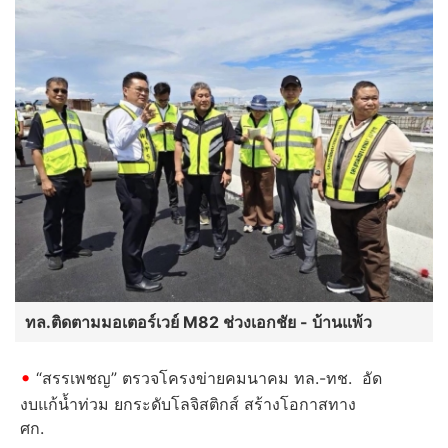
ทล.ติดตามมอเตอร์เวย์ M82 ช่วงเอกชัย - บ้านแพ้ว
“สรรเพชญ” ตรวจโครงข่ายคมนาคม ทล.-ทช. อัด
งบแก้น้ำท่วม ยกระดับโลจิสติกส์ สร้างโอกาสทาง
ศก.