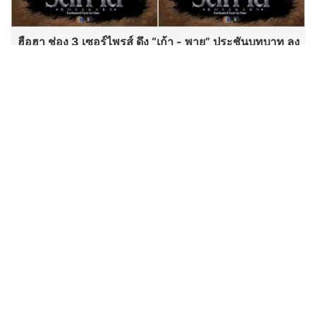
ฮือฮา ช่อง 3 เซอร์ไพรส์ ดึง “เก้า - พาย” ประชันบทบาท ลง
ละครลึกลับผ่านกาลเวลาฟอร์มใหญ่ “รสกาล” พร้อมกระชา
กเรตติ้ง
“นาตาชา” รวบตึงของดี 4 ภาค
“ฟลุค&ลี” พิสูจน์แซ่บ 6 ปีมิชลิน
“สมูทอี” เปิดตัว หลิง-ออม ร่วมสร้าง
ปรากฎการณ์ผิวใหม่ ชูนวัตกรรม
#สกินแคร์คนเป็นสิว จาก “เบบี้ เฟซ”
สู่ “เบบี้ เฟียส”
ไทยพีบีเอสถ่ายทอดสดส่ง “CE-7
MATCH” ฝีมือคนไทยร่วมภารกิจ