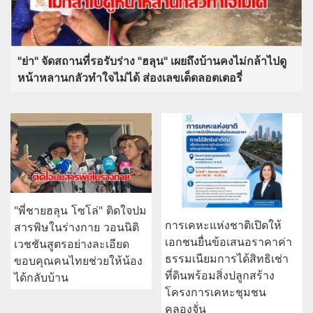
"ย่า" จัดสถานที่รอรับร่าง "ฮลุน" เผยถึงบ้านคงไม่กล้าไปดู
หน้าหลานกลัวทำใจไม่ได้ ส่องเลขเด็ดลอตเตอรี่
"พี่ชายฮลุน โซโล่" ติดใจปม
การเคหะแห่งชาติเปิดให้
สารพิษในร่างกาย วอนนิติ
เอกชนยื่นข้อเสนอราคาค่า
เวชชันสูตรอย่างละเอียด
ธรรมเนียมการได้สิทธิเช่า
ขอบคุณคนไทยช่วยให้น้อง
ที่ดินพร้อมสิ่งปลูกสร้าง
ได้กลับบ้าน
โครงการเคหะชุมชน
คลองจั่น