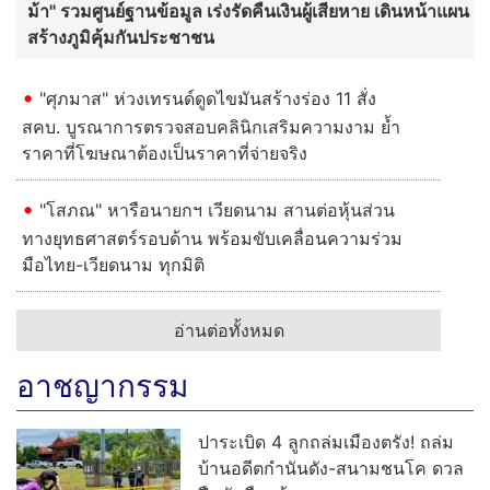
ม้า" รวมศูนย์ฐานข้อมูล เร่งรัดคืนเงินผู้เสียหาย เดินหน้าแผน
สร้างภูมิคุ้มกันประชาชน
"ศุภมาส" ห่วงเทรนด์ดูดไขมันสร้างร่อง 11 สั่ง
สคบ. บูรณาการตรวจสอบคลินิกเสริมความงาม ย้ำ
ราคาที่โฆษณาต้องเป็นราคาที่จ่ายจริง
"โสภณ" หารือนายกฯ เวียดนาม สานต่อหุ้นส่วน
ทางยุทธศาสตร์รอบด้าน พร้อมขับเคลื่อนความร่วม
มือไทย-เวียดนาม ทุกมิติ
อ่านต่อทั้งหมด
อาชญากรรม
ปาระเบิด 4 ลูกถล่มเมืองตรัง! ถล่ม
บ้านอดีตกำนันดัง-สนามชนโค ดวล