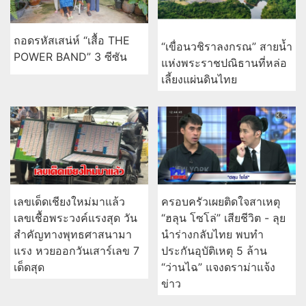
ถอดรหัสเสน่ห์ “เสื้อ THE
“เขื่อนวชิราลงกรณ” สายน้ำ
POWER BAND” 3 ซีซัน
แห่งพระราชปณิธานที่หล่อ
เลี้ยงแผ่นดินไทย
เลขเด็ดเชียงใหม่มาแล้ว
ครอบครัวเผยติดใจสาเหตุ
เลขเชื้อพระวงค์แรงสุด วัน
“ฮลุน โซโล่” เสียชีวิต - ลุย
สำคัญทางพุทธศาสนามา
นำร่างกลับไทย พบทำ
แรง หวยออกวันเสาร์เลข 7
ประกันอุบัติเหตุ 5 ล้าน
เด็ดสุด
“ว่านไฉ” แจงดราม่าแจ้ง
ข่าว