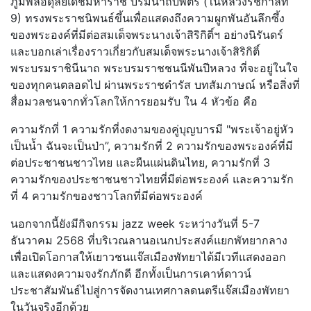
ภูมิพลอดุลยเดชมหาราช บรมนาถบพิตร (ในหลวงรัชกาลที่
9) ทรงพระราชนิพนธ์ขึ้นเพื่อแสดงถึงความผูกพันอันลึกซึ้ง
ของพระองค์ที่มีต่อสมเด็จพระนางเจ้าสิริกิติ์ฯ อย่างนิรันดร์
และบอกเล่าเรื่องราวเกี่ยวกับสมเด็จพระนางเจ้าสิริกิติ์
พระบรมราชินีนาถ พระบรมราชชนนีพันปีหลวง ที่จะอยู่ในใจ
ของทุกคนตลอดไป ผ่านพระราชดำรัส บทสัมภาษณ์ หรือสิ่งที่
สื่อมวลชนจากทั่วโลกให้การยอมรับ ใน 4 หัวข้อ คือ
ความรักที่ 1 ความรักที่งดงามของคู่บุญบารมี "พระเจ้าอยู่หัว
เป็นน้ำ ฉันจะเป็นป่า”, ความรักที่ 2 ความรักของพระองค์ที่มี
ต่อประชาชนชาวไทย และผืนแผ่นดินไทย, ความรักที่ 3
ความรักของประชาชนชาวไทยที่มีต่อพระองค์ และความรัก
ที่ 4 ความรักของชาวโลกที่มีต่อพระองค์
นอกจากนี้ยังมีกิจกรรม jazz week ระหว่างวันที่ 5-7
ธันวาคม 2568 ที่บริเวณลานอเนกประสงค์แยกพัทยากลาง
เพื่อเปิดโอกาสให้เยาวชนแจ๊สเมืองพัทยาได้มีเวทีแสดงออก
และแสดงความจงรักภักดี อีกทั้งเป็นการเคาท์ดาวน์
ประชาสัมพันธ์ไปสู่การจัดงานเทศกาลดนตรีแจ๊สเมืองพัทยา
ในวันจริงอีกด้วย