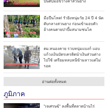
ปืนดับมือขว้างคาสวนยาง
มือปืนโหด! รัวยิงหนุ่มวัย 24 ปี 4 นัด
ดับกลางสวนยาง ก่อนเข้ามอบตัว
อ้างคนตายปาบึ้มสนามชนโค
ตม.หนองคาย รวบหนุ่มแบงก์ แอบ
แก้วงเงินบัตรเครดิตนำเงินส่วนต่าง
ไปใช้ เตรียมหลบหนีข้ามลาวแต่ไม่
รอด
อ่านต่อทั้งหมด
ภูมิภาค
"เจเศรษฐ์" ลงพื้นที่ตลาดบ้านไร่