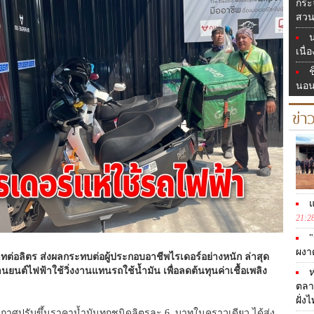
กระ
สวน
เนื่
ช
นอน
ข่า
แ
21:2
"
ผงา
าทต่อลิตร ส่งผลกระทบต่อผู้ประกอบอาชีพไรเดอร์อย่างหนัก ล่าสุด
านยนต์ไฟฟ้าใช้วิ่งงานแทนรถใช้น้ำมัน เพื่อลดต้นทุนค่าเชื้อเพลิง
ห
ตลา
ฝั่ง
รประกาศปรับขึ้นราคาน้ำมันทุกชนิดลิตรละ 6 บาทในคราวเดียว ได้ส่ง