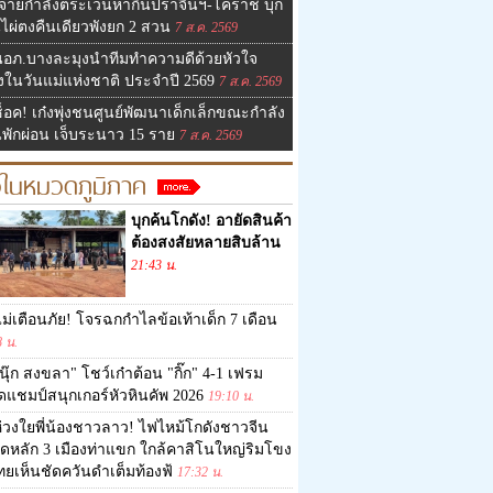
จายกำลังตระเวนหากินปราจีนฯ-โคราช บุก
ไผ่ตงคืนเดียวพังยก 2 สวน
7 ส.ค. 2569
นอภ.บางละมุงนำทีมทำความดีด้วยหัวใจ
องในวันแม่แห่งชาติ ประจำปี 2569
7 ส.ค. 2569
็อค! เก๋งพุ่งชนศูนย์พัฒนาเด็กเล็กขณะกำลัง
พักผ่อน เจ็บระนาว 15 ราย
7 ส.ค. 2569
วในหมวดภูมิภาค
บุกค้นโกดัง! อายัดสินค้า
ต้องสงสัยหลายสิบล้าน
21:43 น.
ม่เตือนภัย! โจรฉกกำไลข้อเท้าเด็ก 7 เดือน
8 น.
นุ๊ก สงขลา" โชว์เก๋าต้อน "กิ๊ก" 4-1 เฟรม
ดแชมป์สนุกเกอร์หัวหินคัพ 2026
19:10 น.
่วงใยพี่น้องชาวลาว! ไฟไหม้โกดังชาวจีน
ดหลัก 3 เมืองท่าแขก ใกล้คาสิโนใหญ่ริมโขง
ไทยเห็นชัดควันดำเต็มท้องฟ้
17:32 น.