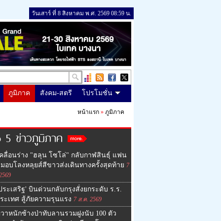
วันเสาร์ ที่ 8 สิงหาคม พ.ศ. 2569 08:59 น.
ภูมิภาค
สังคม-สตรี
โปรโมชั่น
หน้าแรก
»
ภูมิภาค
 5 ข่าวภูมิภาค
คลื่อนร่าง "ฮลุน โซโล่" กลับกาฬสินธุ์ แฟน
มอบโลงหลุยส์สีขาวส่งเดินทางครั้งสุดท้าย
7
 2569
ประเสริฐ' บินด่วนกลับกรุงสั่งยกระดับ ร.ร.
ประเทศ สู้ภัยความรุนแรง
7 ส.ค. 2569
วาหนักช้างป่าทับลานรวมฝูงนับ 100 ตัว