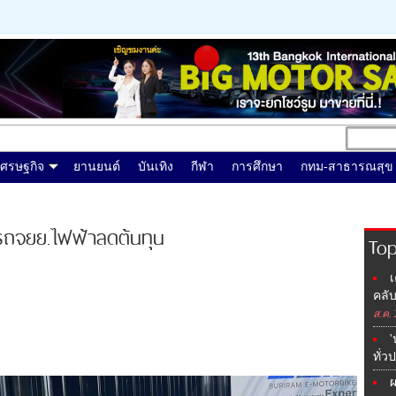
เศรษฐกิจ
ยานยนต์
บันเทิง
กีฬา
การศึกษา
กทม-สาธารณสุข
่ารถจยย.ไฟฟ้าลดต้นทุน
Top
เ
คลับ
ส.ค.
'
ทั่ว
ผ