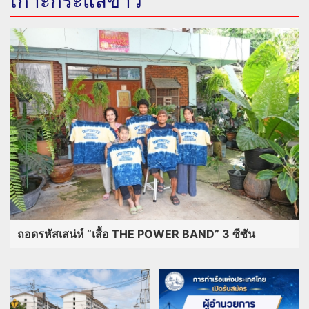
เกาะกระแสข่าว
ถอดรหัสเสน่ห์ “เสื้อ THE POWER BAND” 3 ซีซัน