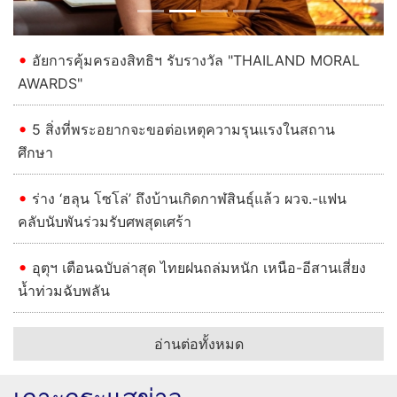
อัยการคุ้มครองสิทธิฯ รับรางวัล "THAILAND MORAL
AWARDS"
5 สิ่งที่พระอยากจะขอต่อเหตุความรุนแรงในสถาน
ศึกษา
ร่าง ‘ฮลุน โซโล่’ ถึงบ้านเกิดกาฬสินธุ์แล้ว ผวจ.-แฟน
คลับนับพันร่วมรับศพสุดเศร้า
อุตุฯ เตือนฉบับล่าสุด ไทยฝนถล่มหนัก เหนือ-อีสานเสี่ยง
น้ำท่วมฉับพลัน
อ่านต่อทั้งหมด