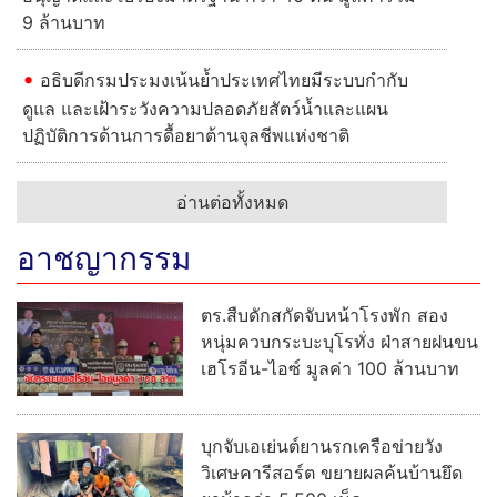
9 ล้านบาท
อธิบดีกรมประมงเน้นย้ำประเทศไทยมีระบบกำกับ
ดูแล และเฝ้าระวังความปลอดภัยสัตว์น้ำและแผน
ปฏิบัติการด้านการดื้อยาต้านจุลชีพแห่งชาติ
อ่านต่อทั้งหมด
อาชญากรรม
ตร.สืบดักสกัดจับหน้าโรงพัก สอง
หนุ่มควบกระบะบุโรทั่ง ฝ่าสายฝนขน
เฮโรอีน-ไอซ์ มูลค่า 100 ล้านบาท
บุกจับเอเย่นต์ยานรกเครือข่ายวัง
วิเศษคารีสอร์ต ขยายผลค้นบ้านยึด