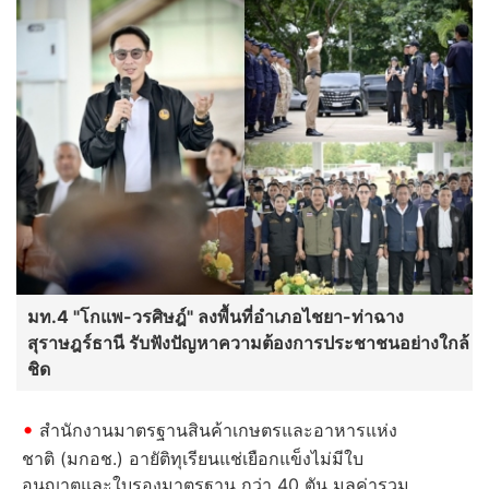
มท.4 "โกแพ-วรศิษฎ์" ลงพื้นที่อำเภอไชยา-ท่าฉาง
สุราษฎร์ธานี รับฟังปัญหาความต้องการประชาชนอย่างใกล้
ชิด
สำนักงานมาตรฐานสินค้าเกษตรและอาหารแห่ง
ชาติ (มกอช.) อายัติทุเรียนแช่เยือกแข็งไม่มีใบ
อนุญาตและใบรองมาตรฐาน กว่า 40 ตัน มูลค่ารวม