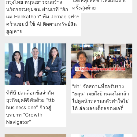
โลงหลุยส์สีขาวส่งเดินทาง
กรุงไทย หนุนเยาวชนสร้าง
ครั้งสุดท้าย
นวัตกรรมชุมชน ผ่านเวที “ฮัก
แม่ Hackathon” ทีม Jernae จุฬาฯ
คว้าแชมป์ ใช้ AI ติดตามทรัพย์สิน
สูญหาย
"ย่า" จัดสถานที่รอรับร่าง
ทีทีบี ปลดล็อกข้อจำกัด
"ฮลุน" เผยถึงบ้านคงไม่กล้า
ธุรกิจยุคดิจิทัลด้วย “ttb
ไปดูหน้าหลานกลัวทำใจไม่
business one” ก้าวสู่
ได้ ส่องเลขเด็ดลอตเตอรี่
บทบาท “Growth
Navigator”