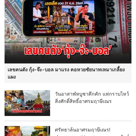
เลขคนดัง กุ้ง-จ๊ะ-บอล มาแรง คอหวยชัยนาทเหมาเกลี้ยง
แผง
วันอาสาฬหบูชาคึกคัก แห่กราบไหว้
สิ่งศักดิ์สิทธิ์อาศรมฤาษีเณร
ศรัทธาล้นอาศรมฤาษีเณร!