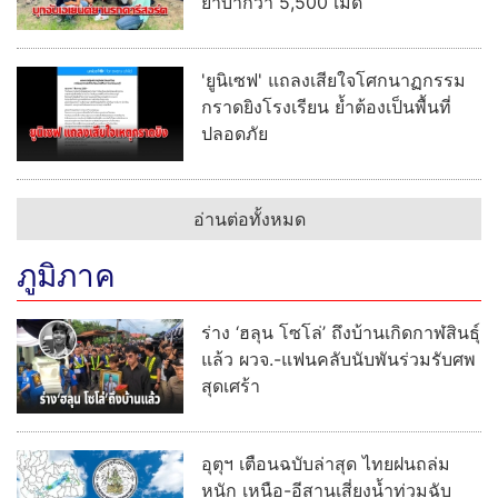
ยาบ้ากว่า 5,500 เม็ด
'ยูนิเซฟ' แถลงเสียใจโศกนาฏกรรม
กราดยิงโรงเรียน ย้ำต้องเป็นพื้นที่
ปลอดภัย
อ่านต่อทั้งหมด
ภูมิภาค
ร่าง ‘ฮลุน โซโล่’ ถึงบ้านเกิดกาฬสินธุ์
แล้ว ผวจ.-แฟนคลับนับพันร่วมรับศพ
สุดเศร้า
อุตุฯ เตือนฉบับล่าสุด ไทยฝนถล่ม
หนัก เหนือ-อีสานเสี่ยงน้ำท่วมฉับ