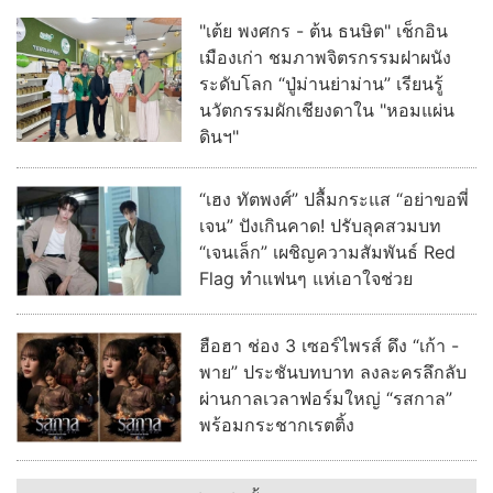
"เต้ย พงศกร - ต้น ธนษิต" เช็กอิน
เมืองเก่า ชมภาพจิตรกรรมฝาผนัง
ระดับโลก “ปู่ม่านย่าม่าน” เรียนรู้
นวัตกรรมผักเชียงดาใน "หอมแผ่น
ดินฯ"
“เฮง ทัตพงศ์” ปลื้มกระแส “อย่าขอพี่
เจน” ปังเกินคาด! ปรับลุคสวมบท
“เจนเล็ก” เผชิญความสัมพันธ์ Red
Flag ทำแฟนๆ แห่เอาใจช่วย
ฮือฮา ช่อง 3 เซอร์ไพรส์ ดึง “เก้า -
พาย” ประชันบทบาท ลงละครลึกลับ
ผ่านกาลเวลาฟอร์มใหญ่ “รสกาล”
พร้อมกระชากเรตติ้ง