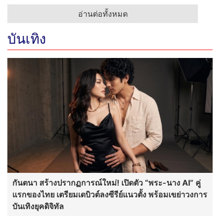
อ่านต่อทั้งหมด
บันเทิง
กันตนา สร้างปรากฏการณ์ใหม่! เปิดตัว “พระ-นาง AI” คู่
แรกของไทย เตรียมเดบิวต์ลงซีรีย์แนวตั้ง พร้อมเขย่าวงการ
บันเทิงยุคดิจิทัล