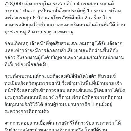
728,000 เม็ด บรรจุในกระสอบสีดำ 4 กระสอบ รถยนต์
กระบะ 1 คัน อาวุธปืนพกสั้นไทยประดิษฐ์ 1 กระบอก พร้อม
เครื่องกระสุน 6 นัด และโทรศัพท์มือถือ 2 เครื่อง โดย
สามารถจับกุมได้บริเวณป่าละเมาะริมถนนดินด้านทิศใต้ บ้าน
บุ่งซวย หมู่ 2 ต.เขมราฐ อ.เขมราฐ
ก่อนเกิดเหตุ เจ้าหน้าที่ชุดสืบสวน สภ.เขมราฐ ได้รับแจ้งจาก
แหล่งข่าวว่าจะมีการลักลอบลำเลียงยาเสพติดผ่านพื้นที่ดัง
กล่าว จึงรายงานผู้บังคับบัญชาและวางแผนร่วมกับหน่วยงาน
ที่เกี่ยวข้องเพื่อสกัดจับ
กระทั่งพบรถยนต์กระบะต้องสงสัยยี่ห้อโตโยต้า สีบรอนซ์
ทะเบียนจังหวัดอุบลราชธานี วิ่งเข้ามาในพื้นที่เป้าหมาย เจ้า
หน้าที่จึงแสดงตัวเข้าตรวจสอบ แต่คนขับและผู้โดยสารได้เปิด
ประตูรถวิ่งหลบหนี อย่างไรก็ตาม เจ้าหน้าที่สามารถติดตาม
จับกุมนายจักรีไว้ได้ ส่วนผู้ร่วมขบวนการอีก 1 คนยังอยู่
ระหว่างการติดตามตัว
จากการสอบสวนเบื้องต้น นายจักรีให้การรับสารภาพว่า ได้
รับจ้างขนส่งยาบ้าของกลางดังกล่าวจริง โดยมีผู้ร่วม