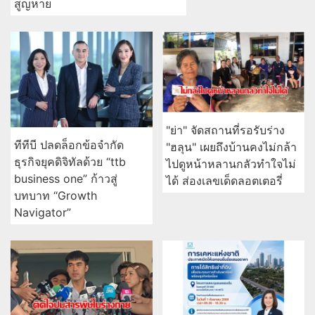
สูญหาย
"ย่า" จัดสถานที่รอรับร่าง
ทีทีบี ปลดล็อกข้อจำกัด
"ฮลุน" เผยถึงบ้านคงไม่กล้า
ธุรกิจยุคดิจิทัลด้วย “ttb
ไปดูหน้าหลานกลัวทำใจไม่
business one” ก้าวสู่
ได้ ส่องเลขเด็ดลอตเตอรี่
บทบาท “Growth
Navigator”