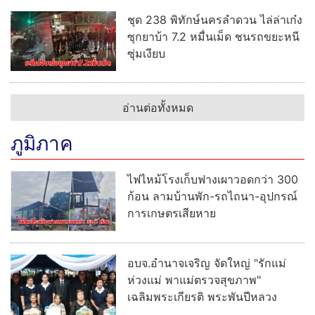
ชุด 238 พิทักษ์นครลำดวน ไล่ล่าเก๋ง
ซุกยาบ้า 7.2 หมื่นเม็ด ชนรถขยะหนี
ซุ่มเงียบ
อ่านต่อทั้งหมด
ภูมิภาค
ไฟไหม้โรงเก็บฟางเผาวอดกว่า 300
ก้อน ลามบ้านพัก-รถไถนา-อุปกรณ์
การเกษตรเสียหาย
อบจ.อำนาจเจริญ จัดใหญ่ "รักแม่
ห่วงแม่ พาแม่ตรวจสุขภาพ"
เฉลิมพระเกียรติ พระพันปีหลวง