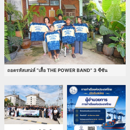
ถอดรหัสเสน่ห์ “เสื้อ THE POWER BAND” 3 ซีซัน