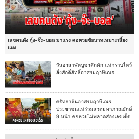
เลขคนดัง กุ้ง-จ๊ะ-บอล มาแรง คอหวยชัยนาทเหมาเกลี้ยง
แผง
วันอาสาฬหบูชาคึกคัก แห่กราบไหว้
สิ่งศักดิ์สิทธิ์อาศรมฤาษีเณร
ศรัทธาล้นอาศรมฤาษีเณร!
ประชาชนแห่ร่วมสวดมหาภาณยักษ์
9 หน้า คอหวยไม่พลาดส่องเลขเด็ด