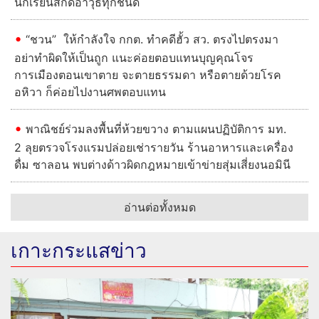
นักเรียนสกัดอาวุธทุกชนิด
“ชวน” ให้กำลังใจ กกต. ทำคดีฮั้ว สว. ตรงไปตรงมา
อย่าทำผิดให้เป็นถูก แนะค่อยตอบแทนบุญคุณโจร
การเมืองตอนเขาตาย จะตายธรรมดา หรือตายด้วยโรค
อหิวา ก็ค่อยไปงานศพตอบแทน
พาณิชย์ร่วมลงพื้นที่ห้วยขวาง ตามแผนปฏิบัติการ มท.
2 ลุยตรวจโรงแรมปล่อยเช่ารายวัน ร้านอาหารและเครื่อง
ดื่ม ซาลอน พบต่างด้าวผิดกฎหมายเข้าข่ายสุ่มเสี่ยงนอมินี
อ่านต่อทั้งหมด
เกาะกระแสข่าว