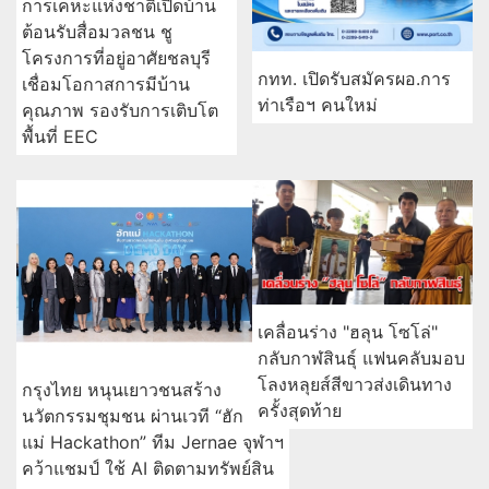
การเคหะแห่งชาติเปิดบ้าน
ต้อนรับสื่อมวลชน ชู
โครงการที่อยู่อาศัยชลบุรี
กทท. เปิดรับสมัครผอ.การ
เชื่อมโอกาสการมีบ้าน
ท่าเรือฯ คนใหม่
คุณภาพ รองรับการเติบโต
พื้นที่ EEC
เคลื่อนร่าง "ฮลุน โซโล่"
กลับกาฬสินธุ์ แฟนคลับมอบ
โลงหลุยส์สีขาวส่งเดินทาง
กรุงไทย หนุนเยาวชนสร้าง
ครั้งสุดท้าย
นวัตกรรมชุมชน ผ่านเวที “ฮัก
แม่ Hackathon” ทีม Jernae จุฬาฯ
คว้าแชมป์ ใช้ AI ติดตามทรัพย์สิน