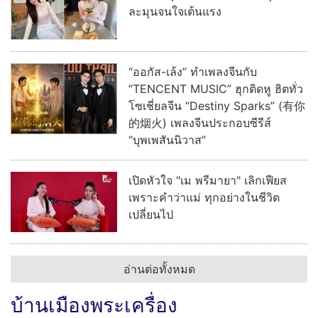
ละมุนจนใจเต้นแรง
“ออกัส-เล้ง” ทำเพลงจีนกับ
“TENCENT MUSIC” ฮุกติดหู ฮิตทั่ว
โซเชี่ยลจีน “Destiny Sparks” (有你
的烟火) เพลงจีนประกอบซีรีส์
“บุพเพสันนิวาส”
เปิดหัวใจ "เม พรีมายา" เลิกเฟียส
เพราะคำว่าแม่ ทุกอย่างในชีวิต
เปลี่ยนไป
อ่านต่อทั้งหมด
บ้านเมืองพระเครื่อง