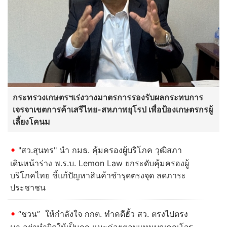
กระทรวงเกษตรฯเร่งวางมาตรการรองรับผลกระทบการ
เจรจาเขตการค้าเสรีไทย-สหภาพยุโรป เพื่อป้องเกษตรกรผู้
เลี้ยงโคนม
"สว.สุนทร" นำ กมธ. คุ้มครองผู้บริโภค วุฒิสภา
เดินหน้าร่าง พ.ร.บ. Lemon Law ยกระดับคุ้มครองผู้
บริโภคไทย ชี้แก้ปัญหาสินค้าชำรุดตรงจุด ลดภาระ
ประชาชน
“ชวน” ให้กำลังใจ กกต. ทำคดีฮั้ว สว. ตรงไปตรง
มา อย่าทำผิดให้เป็นถูก แนะค่อยตอบแทนบุญคุณโจร