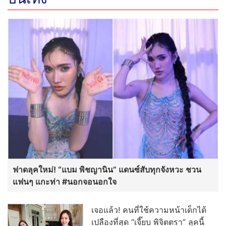
ฟาดลุคใหม่! “แบม พิชญานิน” แดนซ์สับทุกจังหวะ ชวน
แฟนๆ แกะท่า #นอกจอนอกใจ
เจอแล้ว! คนที่ใช้ความหน้าเด็กได้
เปลืองที่สุด “เจี๊ยบ พิจิตตรา” ลุคนี้