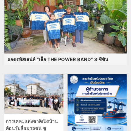
ถอดรหัสเสน่ห์ “เสื้อ THE POWER BAND” 3 ซีซัน
การเคหะแห่งชาติเปิดบ้าน
ต้อนรับสื่อมวลชน ชู