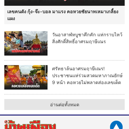
เลขคนดัง กุ้ง-จ๊ะ-บอล มาแรง คอหวยชัยนาทเหมาเกลี้ยง
แผง
วันอาสาฬหบูชาคึกคัก แห่กราบไหว้
สิ่งศักดิ์สิทธิ์อาศรมฤาษีเณร
ศรัทธาล้นอาศรมฤาษีเณร!
ประชาชนแห่ร่วมสวดมหาภาณยักษ์
9 หน้า คอหวยไม่พลาดส่องเลขเด็ด
อ่านต่อทั้งหมด