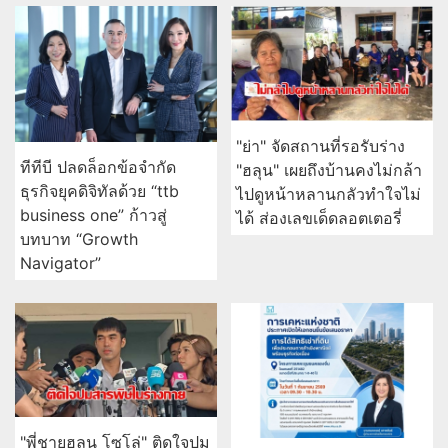
"ย่า" จัดสถานที่รอรับร่าง
ทีทีบี ปลดล็อกข้อจำกัด
"ฮลุน" เผยถึงบ้านคงไม่กล้า
ธุรกิจยุคดิจิทัลด้วย “ttb
ไปดูหน้าหลานกลัวทำใจไม่
business one” ก้าวสู่
ได้ ส่องเลขเด็ดลอตเตอรี่
บทบาท “Growth
Navigator”
"พี่ชายฮลุน โซโล่" ติดใจปม