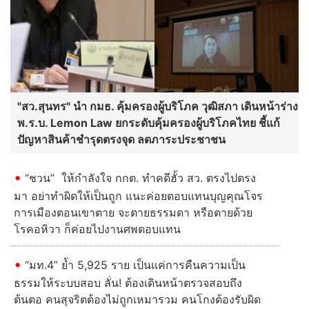
"สว.สุนทร" นำ กมธ. คุ้มครองผู้บริโภค วุฒิสภา เดินหน้าร่าง
พ.ร.บ. Lemon Law ยกระดับคุ้มครองผู้บริโภคไทย ชี้แก้
ปัญหาสินค้าชำรุดตรงจุด ลดภาระประชาชน
“ชวน” ให้กำลังใจ กกต. ทำคดีฮั้ว สว. ตรงไปตรง
มา อย่าทำผิดให้เป็นถูก แนะค่อยตอบแทนบุญคุณโจร
การเมืองตอนเขาตาย จะตายธรรมดา หรือตายด้วย
โรคอหิวา ก็ค่อยไปงานศพตอบแทน
“มท.4” ย้ำ 5,925 ราย เป็นแค่การคืนความเป็น
ธรรมให้ระบบสอบ ลั่น! ต้องเดินหน้าตรวจสอบถึง
ต้นตอ คนสุจริตต้องไม่ถูกเหมารวม คนโกงต้องรับผิด