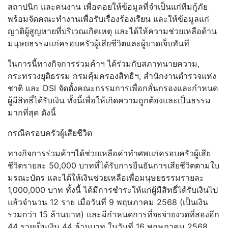
สถาปนิก และคนงาน เพื่อคอยให้ข้อมูลที่จำเป็นแก่ที
มกู้ภัย
พร้อมจัดคณะทำงานเพื่อรับเรื่อง
ร้องเรียน และให้ข้อมูลแก่
ญาติผู้สูญหายที่บริเวณเกิดเหตุ และได้ให้ความช่วยเหลือด้าน
มนุษ
ยธรรมแก่ครอบครัวผู้เสียชีวิตแล
ะผู้บาดเจ็บทันที
ในการนี้ทางกิจการร่วมค้าฯ ได้ร่วมกับสภาทนายความ,
กระทรวงยุติธรรม กรมคุ้มครองสิทธิฯ, สำนักงานตำรวจแห่ง
ชาติ และ DSI จัดตั้งคณะกรรมการเพื่อกลั่นกรอ
งและกำหนด
ผู้มีสิทธิ์ได้รับเงิน ทั้งนี้เพื่อให้เกิดความถูกต้อง
และเป็นธรรม
มากที่สุด ดังนี้
กรณีครอบครัวผู้เสียชีวิต
ทางกิจการร่วมค้าฯได้ช่วยเหลือค่
าทำศพแก่ครอบครัวผู้เสีย
ชีวิตรา
ยละ 50,000 บาทที่ได้รับการยืนยันการเสียชี
วิตตามใบ
มรณะบัตร และได้ให้เงินช่วยเหลือเพื่อมนุ
ษยธรรมรายละ
1,000,000 บาท ทั้งนี้ ได้มีการชำระให้แก่ผู้มีสิทธิ์ไ
ด้รับเงินไป
แล้วจำนวน 12 ราย เมื่อวันที่ 9 พฤษภาคม 2568 (เป็นเงิน
รวมกว่า 15 ล้านบาท) และมีกำหนดการที่จะจ่ายงวดที่สอ
งอีก
44 รายเป็นเงิน 44 ล้านบาท ในวันที่ 16 พฤษภาคม 2568