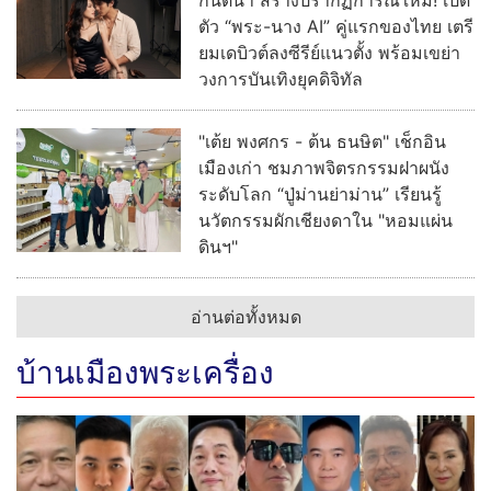
กันตนา สร้างปรากฏการณ์ใหม่! เปิด
ตัว “พระ-นาง AI” คู่แรกของไทย เตรี
ยมเดบิวต์ลงซีรีย์แนวตั้ง พร้อมเขย่า
วงการบันเทิงยุคดิจิทัล
"เต้ย พงศกร - ต้น ธนษิต" เช็กอิน
เมืองเก่า ชมภาพจิตรกรรมฝาผนัง
ระดับโลก “ปู่ม่านย่าม่าน” เรียนรู้
นวัตกรรมผักเชียงดาใน "หอมแผ่น
ดินฯ"
อ่านต่อทั้งหมด
บ้านเมืองพระเครื่อง