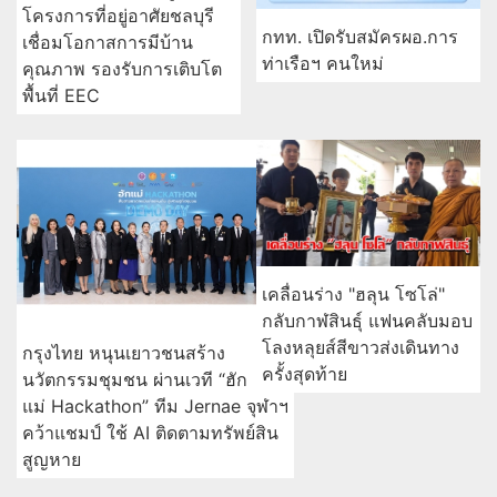
โครงการที่อยู่อาศัยชลบุรี
กทท. เปิดรับสมัครผอ.การ
เชื่อมโอกาสการมีบ้าน
ท่าเรือฯ คนใหม่
คุณภาพ รองรับการเติบโต
พื้นที่ EEC
เคลื่อนร่าง "ฮลุน โซโล่"
กลับกาฬสินธุ์ แฟนคลับมอบ
โลงหลุยส์สีขาวส่งเดินทาง
กรุงไทย หนุนเยาวชนสร้าง
ครั้งสุดท้าย
นวัตกรรมชุมชน ผ่านเวที “ฮัก
แม่ Hackathon” ทีม Jernae จุฬาฯ
คว้าแชมป์ ใช้ AI ติดตามทรัพย์สิน
สูญหาย