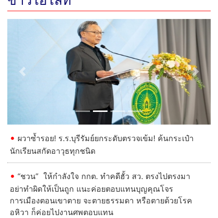
Previous
Next
ผวาซ้ำรอย! ร.ร.บุรีรัมย์ยกระดับตรวจเข้ม! ค้นกระเป๋า
นักเรียนสกัดอาวุธทุกชนิด
“ชวน” ให้กำลังใจ กกต. ทำคดีฮั้ว สว. ตรงไปตรงมา
อย่าทำผิดให้เป็นถูก แนะค่อยตอบแทนบุญคุณโจร
การเมืองตอนเขาตาย จะตายธรรมดา หรือตายด้วยโรค
อหิวา ก็ค่อยไปงานศพตอบแทน