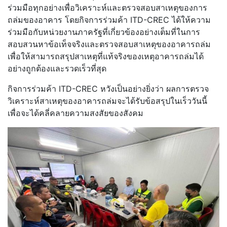
ร่วมมือทุกอย่างเพื่
อวิเคราะห์และตรวจสอบสาเหตุ
ของการ
ถล่มของอาคาร โดยกิจการร่วมค้า ITD-CREC ได้ให้ความ
ร่วมมือกับหน่วยงานภา
ครัฐที่เกี่ยวข้องอย่างเต็มที่
ในการ
สอบสวนหาข้อเท็จจริ
งและตรวจสอบสาเหตุของอาคารถล่ม
เพื่อให้สามารถสรุปสาเหตุที่แท้
จริงของเหตุอาคารถล่มได้
อย่างถู
กต้องและรวดเร็วที่สุด
กิจการร่วมค้า ITD-CREC หวังเป็นอย่างยิ่งว่า ผลการตรวจ
วิเคราะห์สาเหตุของอาค
ารถล่มจะได้รับข้อสรุปในเร็ววั
นนี้
เพื่อจะได้คลี่คลายความสงสัยของ
สังคม