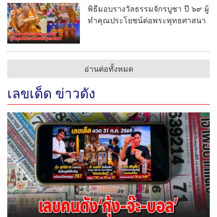
พิธีมอบรางวัลธรรมจักรบูชา ปี ๖๙ ผู้
ทำคุณประโยชน์ต่อพระพุทธศาสนา
อ่านต่อทั้งหมด
เลขเด็ด ข่าวดัง