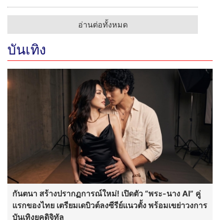
อ่านต่อทั้งหมด
บันเทิง
กันตนา สร้างปรากฏการณ์ใหม่! เปิดตัว “พระ-นาง AI” คู่
แรกของไทย เตรียมเดบิวต์ลงซีรีย์แนวตั้ง พร้อมเขย่าวงการ
บันเทิงยุคดิจิทัล