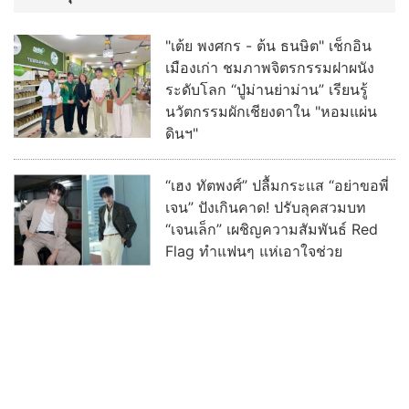
"เต้ย พงศกร - ต้น ธนษิต" เช็กอิน
เมืองเก่า ชมภาพจิตรกรรมฝาผนัง
ระดับโลก “ปู่ม่านย่าม่าน” เรียนรู้
นวัตกรรมผักเชียงดาใน "หอมแผ่น
ดินฯ"
“เฮง ทัตพงศ์” ปลื้มกระแส “อย่าขอพี่
เจน” ปังเกินคาด! ปรับลุคสวมบท
“เจนเล็ก” เผชิญความสัมพันธ์ Red
Flag ทำแฟนๆ แห่เอาใจช่วย
ฮือฮา ช่อง 3 เซอร์ไพรส์ ดึง “เก้า -
พาย” ประชันบทบาท ลงละครลึกลับ
ผ่านกาลเวลาฟอร์มใหญ่ “รสกาล”
พร้อมกระชากเรตติ้ง