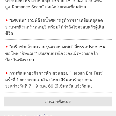
หาย! เผยปี 68 เด็กหายพุ่ง 19 ราย ใช้ “งานค่าตอบแทน
สูง–Romance Scam” ล่อส่งประเทศเพื่อนบ้าน
"ยศชนัน" ร่วมพิธีรดน้ำศพ "ครูทิวาพร" เหยื่อเหตุสลด
ร.ร.เทพศิรินทร์ นนทบุรี พร้อมให้กำลังใจครอบครัวผู้เสีย
ชีวิต
“เครือข่ายต้านความรุนแรงทางเพศ” จี้พรรคประชาชน
ขอโทษ “ธิษะณา” เร่งสอบกรณีล่วงละเมิด–วางกลไก
ป้องกันเชิงระบบ
กรมพัฒนาธุรกิจการค้า ชวนชอป ‘Herban Era Fest’
ครั้งที่ 1 ยกขบวนสมุนไพรไทย เสิร์ฟคนรักสุขภาพ
ระหว่างวันที่ 7 - 9 ส.ค. 69 @เซ็นทรัล แจ้งวัฒนะ
อ่านต่อทั้งหมด