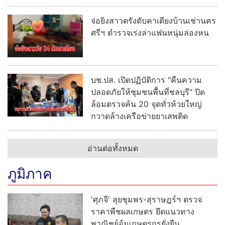
จ่อยิงสาวตรังดับคาเตียงบ้านเช่านคร
ศรีฯ ตำรวจเร่งล่าแฟนหนุ่มล่องหน
บช.ปส. เปิดปฏิบัติการ "คืนความ
ปลอดภัยให้ชุมชนพื้นที่ชลบุรี" ปิด
ล้อมตรวจค้น 20 จุดทั่วห้วยใหญ่
กวาดล้างเครือข่ายยาเสพติด
อ่านต่อทั้งหมด
ภูมิภาค
'ศุภจี' ลุยชุมพร-สุราษฎร์ฯ ตรวจ
ราคาพืชผลเกษตร ยึดแนวทาง
พาณิชย์อุ้มเกษตรกรยั่งยืน