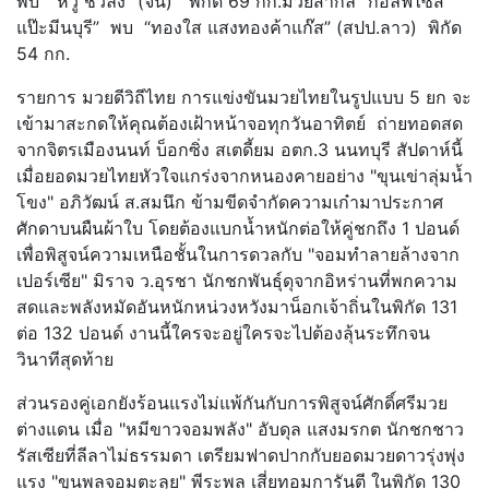
พบ “หวู ชัวลั่ง” (จีน) พิกัด 69 กก.มวยสากล “กอล์ฟไซส์
แป๊ะมีนบุรี” พบ “ทองใส แสงทองค้าแก๊ส” (สปป.ลาว) พิกัด
54 กก.
รายการ มวยดีวิถีไทย การแข่งขันมวยไทยในรูปแบบ 5 ยก จะ
เข้ามาสะกดให้คุณต้องเฝ้าหน้าจอทุกวันอาทิตย์ ถ่ายทอดสด
จากจิตรเมืองนนท์ บ็อกซิ่ง สเตดี้ยม อตก.3 นนทบุรี สัปดาห์นี้
เมื่อยอดมวยไทยหัวใจแกร่งจากหนองคายอย่าง "ขุนเข่าลุ่มน้ำ
โขง" อภิวัฒน์ ส.สมนึก ข้ามขีดจำกัดความเก๋ามาประกาศ
ศักดาบนผืนผ้าใบ โดยต้องแบกน้ำหนักต่อให้คู่ชกถึง 1 ปอนด์
เพื่อพิสูจน์ความเหนือชั้นในการดวลกับ "จอมทำลายล้างจาก
เปอร์เซีย" มิราจ ว.อุรชา นักชกพันธุ์ดุจากอิหร่านที่พกความ
สดและพลังหมัดอันหนักหน่วงหวังมาน็อกเจ้าถิ่นในพิกัด 131
ต่อ 132 ปอนด์ งานนี้ใครจะอยู่ใครจะไปต้องลุ้นระทึกจน
วินาทีสุดท้าย
ส่วนรองคู่เอกยังร้อนแรงไม่แพ้กันกับการพิสูจน์ศักดิ์ศรีมวย
ต่างแดน เมื่อ "หมีขาวจอมพลัง" อับดุล แสงมรกต นักชกชาว
รัสเซียที่ลีลาไม่ธรรมดา เตรียมฟาดปากกับยอดมวยดาวรุ่งพุ่ง
แรง "ขุนพลจอมตะลุย" พีระพล เสี่ยทอมการันตี ในพิกัด 130