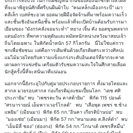
ประการทั้งปวง ในการเผชิญหน้ากันของสองนักชกต่างสไตล์
ที่จะมาพิสูจน์ศักดิ์ศรีบนผืนผ้าใบ "คนเหล็กเมืองกระบี่" เมา
คลีเล็ก เบสท์ชะอวด ยอดมวยฝีมือจัดจ้านที่มาพร้อมความเร็ว
และชั้นเชิงอันเหนือชั้น พร้อมแล้วที่จะเปิดบ้านต้อนรับการมา
เยือนของ "มังกรคลั่งจอมระห่ำ" หยาง เจิ้น คัง ยอดขุนพลจาก
แดนมังกร ที่พกความดุดันและหมัดหนักหน่วงหวังมาสยบเจ้า
ถิ่นโดยเฉพาะ ในพิกัดน้ำหนัก 57 กิโลกรัม นี่ไม่ใช่แค่การ
ชกเพื่อชัยชนะ แต่คือการเดิมพันด้วยเกียรติยศระหว่างศิลปะ
แม่ไม้มวยไทยกับความแข็งแกร่งระดับอินเตอร์ที่ยากจะคาด
เดาผลการแข่งขัน เตรียมตัวรับชมความสะใจในศึกสายเลือด
นักสู้ครั้งนี้ที่จะสนั่นเวทีแน่นอน
นอกจากนี้ยังระอุไปกับคู่มวยประกอบรายการ ทั้งมวยไทยและ
สากล มวยรอบสากล ก่อเกียรติมุ่งแชมเปี้ยนโลก “เดช ศศิ
ประภายิม” พบ “เพชรตะวัน คาสต้ายิม” พิกัด 115 ปอนด์
“ศรนารายณ์ เอ็มพาวเวอร์โกลด์” พบ “เสือพุด เพชร ช.ช้าง
แพยิม” (เมียนมา) พิกัด 65 กก.“อินคา เกียรติบ้านบ่อ” พบ
“มองเช่ย” (เมียนมา) พิกัด 57 กก.“หนามเตย ส.สิงห์ดำ” พบ
“เอ็มมิลี่ ชอง” (ฮ่องกง) พิกัด 54 กก.“โกนาเต้ เพชรสี่หมื่น”