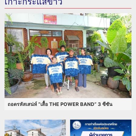
เกาะกระแสข่าว
ถอดรหัสเสน่ห์ “เสื้อ THE POWER BAND” 3 ซีซัน