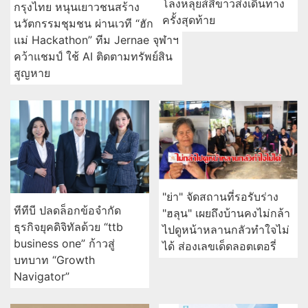
โลงหลุยส์สีขาวส่งเดินทาง
กรุงไทย หนุนเยาวชนสร้าง
ครั้งสุดท้าย
นวัตกรรมชุมชน ผ่านเวที “ฮัก
แม่ Hackathon” ทีม Jernae จุฬาฯ
คว้าแชมป์ ใช้ AI ติดตามทรัพย์สิน
สูญหาย
"ย่า" จัดสถานที่รอรับร่าง
ทีทีบี ปลดล็อกข้อจำกัด
"ฮลุน" เผยถึงบ้านคงไม่กล้า
ธุรกิจยุคดิจิทัลด้วย “ttb
ไปดูหน้าหลานกลัวทำใจไม่
business one” ก้าวสู่
ได้ ส่องเลขเด็ดลอตเตอรี่
บทบาท “Growth
Navigator”