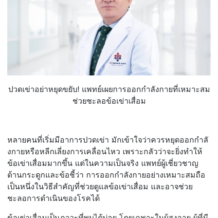
ปวดเข่าอย่าหยุดขยับ! แพทย์เผยการออกกำลังกายที่
เหมาะสม
ช่วยชะลอข้อเข่าเสื่อม
หลายคนที่เริ่มมีอาการปวดเข่า มักเข้าใจว่าควรหยุดออกกำลั
งกายหรือหลีกเลี่ยงการเคลื่
อนไหว เพราะกลัวว่าจะยิ่งทำให้
ข้อเข่
าเสื่อมมากขึ้น แต่ในความเป็นจริง แพทย์ผู้เชี่ยวชาญ
ด้านกระดู
กและข้อชี้ว่า การออกกำลังกายอย่างเหมาะสมถื
อ
เป็นหนึ่งในวิธีสำคัญที่ช่วยดู
แลข้อเข่าเสื่อม และอาจช่วย
ชะลอการดำเนิ
นของโรคได้
ข้อเข่าเสื่อมเป็นภาวะที่พบได้
บ่อย โดยเฉพาะในผู้สูงอายุ ผู้ที่มี