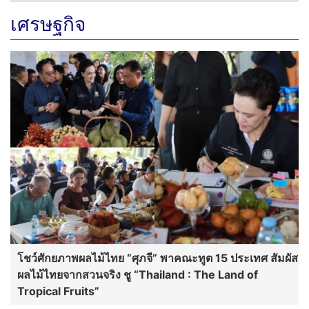
เศรษฐกิจ
โชว์ศักยภาพผลไม้ไทย “ศุภจี” พาคณะทูต 15 ประเทศ สัมผัส
ผลไม้ไทยจากสวนจริง ชู “Thailand : The Land of
Tropical Fruits”