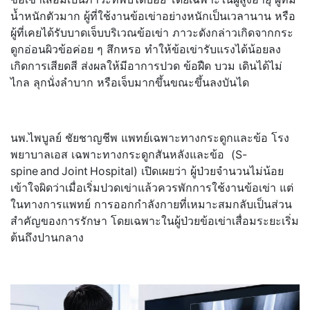
น้ำหนักตัวมาก ผู้ที่ใช้งานข้อเข่าอย่างหนั
กเป็นเวลานาน หรือ
ผู้ที่เคยได้รับบาดเจ็บบริ
เวณข้อเข่า ภาวะดังกล่าวเกิดจากกระ
ดูกอ่
อนผิวข้อค่อย ๆ สึกหรอ ทำให้ข้อเข่ารับแรงได้น้อยลง
เกิดการเสียดสี ส่งผลให้มีอาการปวด ข้อฝืด บวม เดินได้ไม่
ไกล ลุกนั่งลำบาก หรือเจ็บมากขึ้นขณะขึ้นลงบันได
นพ.ไพบูลย์ ชัยชาญชีพ แพทย์เฉพาะทางกระดูกและข้อ โรง
พยาบาลเอส เฉพาะทางกระดูกสันหลังและข้อ (S-
spine and Joint Hospital) เปิดเผยว่า ผู้ป่วยจำนวนไม่น้อย
เข้าใจผิดว่
าเมื่อเริ่มปวดเข่าแล้วควรพั
กการใช้งานข้อเข่า แต่
ในทางการแพทย์ การออกกำลังกายที่เหมาะสมกลั
บเป็นส่วน
สำคัญของการรักษา โดยเฉพาะในผู้ป่วยข้อเข่าเสื่
อมระยะเริ่ม
ต้นถึงปานกลาง