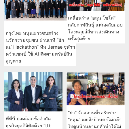
เคลื่อนร่าง "ฮลุน โซโล่"
กลับกาฬสินธุ์ แฟนคลับมอบ
โลงหลุยส์สีขาวส่งเดินทาง
กรุงไทย หนุนเยาวชนสร้าง
ครั้งสุดท้าย
นวัตกรรมชุมชน ผ่านเวที “ฮัก
แม่ Hackathon” ทีม Jernae จุฬาฯ
คว้าแชมป์ ใช้ AI ติดตามทรัพย์สิน
สูญหาย
"ย่า" จัดสถานที่รอรับร่าง
ทีทีบี ปลดล็อกข้อจำกัด
"ฮลุน" เผยถึงบ้านคงไม่กล้า
ธุรกิจยุคดิจิทัลด้วย “ttb
ไปดูหน้าหลานกลัวทำใจไม่