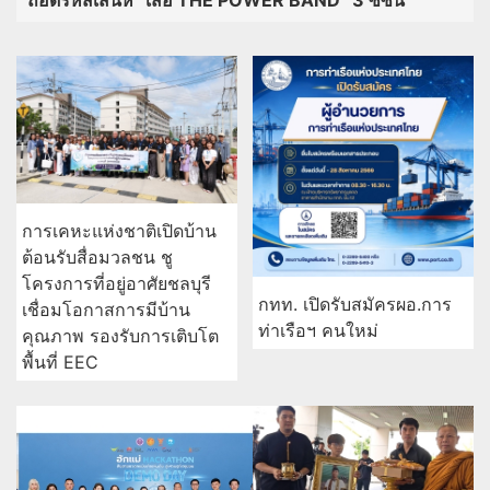
ถอดรหัสเสน่ห์ “เสื้อ THE POWER BAND” 3 ซีซัน
การเคหะแห่งชาติเปิดบ้าน
ต้อนรับสื่อมวลชน ชู
โครงการที่อยู่อาศัยชลบุรี
กทท. เปิดรับสมัครผอ.การ
เชื่อมโอกาสการมีบ้าน
ท่าเรือฯ คนใหม่
คุณภาพ รองรับการเติบโต
พื้นที่ EEC