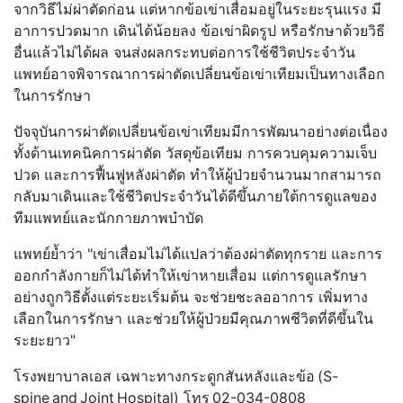
จากวิธีไม่ผ่าตัดก่อน แต่หากข้อเข่าเสื่อมอยู่
ในระยะรุนแรง มี
อาการปวดมาก เดินได้น้อยลง ข้อเข่าผิดรูป หรือรักษาด้วยวิธี
อื่นแล้วไม่
ได้ผล จนส่งผลกระทบต่อการใช้ชีวิ
ตประจำวัน
แพทย์อาจพิจารณาการผ่าตัดเปลี่
ยนข้อเข่าเทียมเป็นทางเลื
อก
ในการรักษา
ปัจจุบันการผ่าตัดเปลี่ยนข้อเข่
าเทียมมีการพัฒนาอย่างต่อเนื่อง
ทั้งด้านเทคนิคการผ่าตัด วัสดุข้อเทียม การควบคุมความเจ็บ
ปวด และการฟื้นฟูหลังผ่าตัด ทำให้ผู้ป่วยจำนวนมากสามารถ
กลั
บมาเดินและใช้ชีวิตประจำวันได้
ดีขึ้นภายใต้การดูแลของ
ทีมแพทย์
และนักกายภาพบำบัด
แพทย์ย้ำว่า "เข่าเสื่อมไม่ได้แปลว่าต้องผ่
าตัดทุกราย และการ
ออกกำลังกายก็ไม่ได้ทำให้
เข่าหายเสื่อม แต่การดูแลรักษา
อย่างถูกวิธีตั้
งแต่ระยะเริ่มต้น จะช่วยชะลออาการ เพิ่มทาง
เลือกในการรักษา และช่วยให้ผู้ป่วยมีคุณภาพชีวิ
ตที่ดีขึ้นใน
ระยะยาว"
โรงพยาบาลเอส เฉพาะทางกระดูกสันหลังและข้อ (
S-
spine and Joint Hospital) โทร 02-034-0808