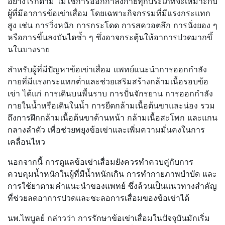
อย่างไรก็ตาม ไม่ใช่การออกกำลังกายทุ
กประเภทจะเหมาะกับ
ผู้ที่มี
อาการข้อเข่าเสื่อม โดยเฉพาะกิจกรรมที่มี
แรงกระแทก
สูง เช่น การวิ่งหนัก การกระโดด การสควอตลึก การนั่งยอง ๆ
หรือการขึ้นลงบันไดซ้ำ ๆ ซึ่งอาจกระตุ้นให้อาการปวดมากขึ้
นในบางราย
สำหรับผู้ที่มีปัญหาข้อเข่าเสื่
อม แพทย์แนะนำการออกกำลัง
กายที่มี
แรงกระแทกต่ำและช่วยเสริมสร้
างกล้ามเนื้อรอบข้อ
เข่า ได้แก่ การเดินบนพื้นราบ การปั่นจักรยาน การออกกำลัง
กายในน้ำหรือเดิ
นในน้ำ การยืดกล้ามเนื้อต้นขาและน่อง รวม
ถึงการฝึกกล้ามเนื้อต้นขาด้
านหน้า กล้ามเนื้อสะโพก และแกน
กลางลำตัว เพื่อช่วยพยุงข้อเข่าและเพิ่
มความมั่นคงในการ
เคลื่อนไหว
นอกจากนี้ การดูแลข้อเข่าเสื่อมยั
งควรทำควบคู่กับการ
ควบคุมน้ำหนั
กในผู้ที่มีน้ำหนักเกิน การทำกายภาพบำบัด และ
การใช้ยาตามคำแนะนำของแพทย์ ซึ่งล้วนเป็นแนวทางสำคัญ
ที่ช่
วยลดอาการปวดและชะลอการเสื่
อมของข้อเข่าได้
นพ.ไพบูลย์ กล่าวว่า การรักษาข้อเข่าเสื่อมในปัจจุบั
นมักเริ่ม