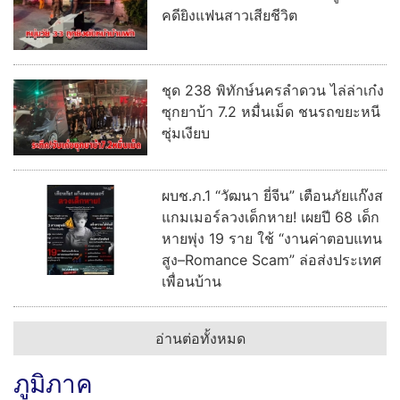
คดียิงแฟนสาวเสียชีวิต
ชุด 238 พิทักษ์นครลำดวน ไล่ล่าเก๋ง
ซุกยาบ้า 7.2 หมื่นเม็ด ชนรถขยะหนี
ซุ่มเงียบ
ผบช.ภ.1 “วัฒนา ยี่จีน” เตือนภัยแก๊งส
แกมเมอร์ลวงเด็กหาย! เผยปี 68 เด็ก
หายพุ่ง 19 ราย ใช้ “งานค่าตอบแทน
สูง–Romance Scam” ล่อส่งประเทศ
เพื่อนบ้าน
อ่านต่อทั้งหมด
ภูมิภาค