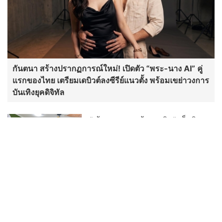
กันตนา สร้างปรากฏการณ์ใหม่! เปิดตัว “พระ-นาง AI” คู่
แรกของไทย เตรียมเดบิวต์ลงซีรีย์แนวตั้ง พร้อมเขย่าวงการ
บันเทิงยุคดิจิทัล
"เต้ย พงศกร - ต้น ธนษิต" เช็กอิน
เมืองเก่า ชมภาพจิตรกรรมฝาผนัง
ระดับโลก “ปู่ม่านย่าม่าน” เรียนรู้
นวัตกรรมผักเชียงดาใน "หอมแผ่น
ดินฯ"
“เฮง ทัตพงศ์” ปลื้มกระแส “อย่าขอพี่
เจน” ปังเกินคาด! ปรับลุคสวมบท
“เจนเล็ก” เผชิญความสัมพันธ์ Red