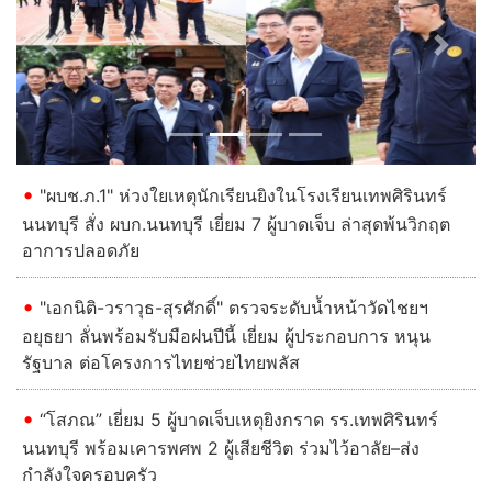
Previous
Next
"ผบช.ภ.1" ห่วงใยเหตุนักเรียนยิงในโรงเรียนเทพศิรินทร์
นนทบุรี สั่ง ผบก.นนทบุรี เยี่ยม 7 ผู้บาดเจ็บ ล่าสุดพ้นวิกฤต
อาการปลอดภัย
"เอกนิติ-วราวุธ-สุรศักดิ์" ตรวจระดับน้ำหน้าวัดไชยฯ
อยุธยา ลั่นพร้อมรับมือฝนปีนี้ เยี่ยม ผู้ประกอบการ หนุน
รัฐบาล ต่อโครงการไทยช่วยไทยพลัส
“โสภณ” เยี่ยม 5 ผู้บาดเจ็บเหตุยิงกราด รร.เทพศิรินทร์
นนทบุรี พร้อมเคารพศพ 2 ผู้เสียชีวิต ร่วมไว้อาลัย–ส่ง
กำลังใจครอบครัว