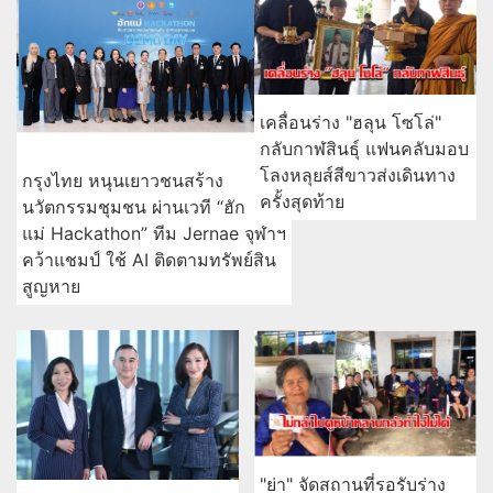
เคลื่อนร่าง "ฮลุน โซโล่"
กลับกาฬสินธุ์ แฟนคลับมอบ
โลงหลุยส์สีขาวส่งเดินทาง
กรุงไทย หนุนเยาวชนสร้าง
ครั้งสุดท้าย
นวัตกรรมชุมชน ผ่านเวที “ฮัก
แม่ Hackathon” ทีม Jernae จุฬาฯ
คว้าแชมป์ ใช้ AI ติดตามทรัพย์สิน
สูญหาย
"ย่า" จัดสถานที่รอรับร่าง