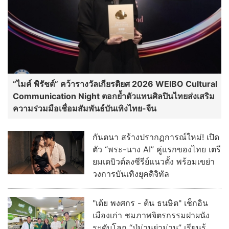
“ไมค์ พิรัชต์” คว้ารางวัลเกียรติยศ 2026 WEIBO Cultural
Communication Night ตอกย้ำตัวแทนศิลปินไทยส่งเสริม
ความร่วมมือเชื่อมสัมพันธ์บันเทิงไทย-จีน
กันตนา สร้างปรากฏการณ์ใหม่! เปิด
ตัว “พระ-นาง AI” คู่แรกของไทย เตรี
ยมเดบิวต์ลงซีรีย์แนวตั้ง พร้อมเขย่า
วงการบันเทิงยุคดิจิทัล
"เต้ย พงศกร - ต้น ธนษิต" เช็กอิน
เมืองเก่า ชมภาพจิตรกรรมฝาผนัง
ระดับโลก “ปู่ม่านย่าม่าน” เรียนรู้