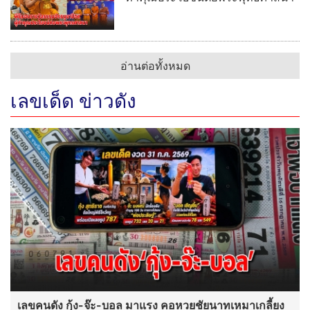
อ่านต่อทั้งหมด
เลขเด็ด ข่าวดัง
เลขคนดัง กุ้ง-จ๊ะ-บอล มาแรง คอหวยชัยนาทเหมาเกลี้ยง