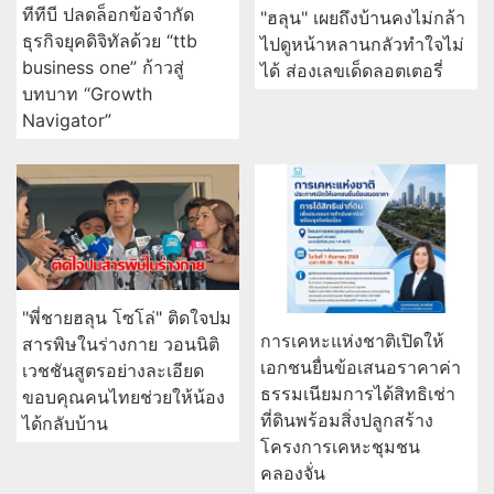
ทีทีบี ปลดล็อกข้อจำกัด
"ฮลุน" เผยถึงบ้านคงไม่กล้า
ธุรกิจยุคดิจิทัลด้วย “ttb
ไปดูหน้าหลานกลัวทำใจไม่
business one” ก้าวสู่
ได้ ส่องเลขเด็ดลอตเตอรี่
บทบาท “Growth
Navigator”
"พี่ชายฮลุน โซโล่" ติดใจปม
การเคหะแห่งชาติเปิดให้
สารพิษในร่างกาย วอนนิติ
เอกชนยื่นข้อเสนอราคาค่า
เวชชันสูตรอย่างละเอียด
ธรรมเนียมการได้สิทธิเช่า
ขอบคุณคนไทยช่วยให้น้อง
ที่ดินพร้อมสิ่งปลูกสร้าง
ได้กลับบ้าน
โครงการเคหะชุมชน
คลองจั่น