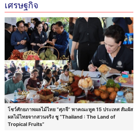
เศรษฐกิจ
โชว์ศักยภาพผลไม้ไทย “ศุภจี” พาคณะทูต 15 ประเทศ สัมผัส
ผลไม้ไทยจากสวนจริง ชู “Thailand : The Land of
Tropical Fruits”