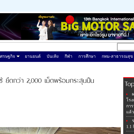
เศรษฐกิจ
ยานยนต์
บันเทิง
กีฬา
การศึกษา
กทม-สาธารณสุข
อซ์ ยึดกว่า 2,000 เม็ดพร้อมกระสุนปืน
To
ผ
โรง
การป
แล้
ร
1.1 