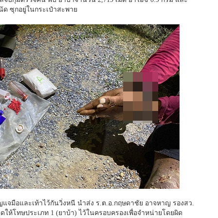
นัด ซุกอยู่ในกระเป๋าสะพาย
แจมือและเท้าไว้กันวิ่งหนี นำส่ง ร.ต.อ.กฤษดาชัย อาจหาญ รองสว.
ดให้โทษประเภท 1 (ยาบ้า) ไว้ในครอบครองเพื่อจำหน่ายโดยผิด