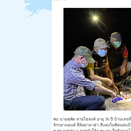
พบ นายสุพัด สายไธสงค์ อายุ 36 ปี บ้านเลขที่ 
จักรยานยนต์ ยี่ห้อยามาฮ่า สีแดงไม่ติดแผ่น
ต.หนองหล่ม อ.ดอกคำใต้จ.พะเยา จึงทำการไล