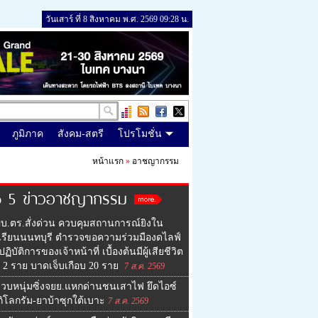
วันเสาร์ ที่ 8 สิงหาคม พ.ศ. 2569 09:28 น.
ภูมิภาค
สังคม-สตรี
โปรโมชั่น
หน้าแรก
»
อาชญากรรม
p 5 ข่าวอาชญากรรม
บ.ตร.สั่งด่วน ควบคุมสถานการณ์ยิงใน
เรียนนนทบุรี ตำรวจขอความร่วมมืองดไลฟ์
ฏิบัติการของเจ้าหน้าที่ เบื้องต้นมีผู้เสียชีวิต
ว 2 ราย บาดเจ็บเกือบ 20 ราย
7 ส.ค. 2569
วบหนุ่มซิ่งจยย.แหกด่านชนเสาไฟ ยึดไอซ์
กิโลกรัม-ยาบ้าซุกใต้เบาะ
7 ส.ค. 2569