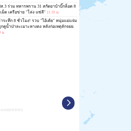
ส.3 ร่วม ทหารพราน 31 สกัดยาบ้าบิ๊กล็อต 8
เม็ด เครือข่าย "โล่ง แซ่ลี"
11:35 น.
่าระทึก 8 ชั่วโมง! รวบ "ไอ้เต้ย" หนุ่มแม่แจ่ม
ุกคูน้ำป่าละเมาะหางดง หลังก่อเหตุลักจยย.
9 น.