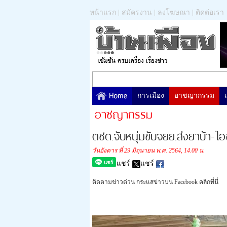
หน้าแรก
|
สมัครงาน
|
ลงโฆษณา
|
ติดต่อเรา
การเมือง
อาชญากรรม
อาชญากรรม
ตชด.จับหนุ่มขับจยย.ส่งยาบ้า-ไ
วันอังคาร ที่ 29 มิถุนายน พ.ศ. 2564, 14.00 น.
แชร์
แชร์
ติดตามข่าวด่วน กระแสข่าวบน Facebook คลิกที่นี่