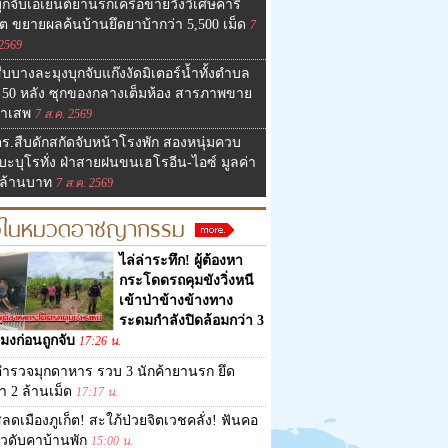
ุกจับเอเย่นต์ยานรกเครือข่ายวังวิเศษคารี
์ต ขยายผลค้นบ้านยึดยาบ้ากว่า 5,500 เม็ด
7
 2569
ืบบางละมุงบุกจับแก๊งงัดมิเตอร์น้ำทั้งตำบล
า 50 หลัง ซุกของกลางเต็มห้อง สารภาพขาย
ยาเสพ
7 ส.ค. 2569
ร.สืบดักสกัดจับหน้าโรงพัก สองหนุ่มควบ
บะบุโรทั่ง ฝ่าสายฝนขนเฮโรอีน-ไอซ์ มูลค่า
 ล้านบาท
7 ส.ค. 2569
าวในหมวดอาชญากรรม
ไล่ล่าระทึก! ผู้ต้องหา
กระโดดรถคุมขังวิ่งหนี
เข้าป่าข้างข้างทาง
ระดมกำลังปิดล้อมกว่า 3
โมงก่อนถูกจับ
17:26 น.
ำรวจมุกดาหาร รวบ 3 นักค้ายานรก ยึด
า 2 ล้านเม็ด
17:17 น.
ลดเมืองภูเก็ต! สะใภ้ป่วยจิตเวชคลั่ง! ฟันคอ
ัวดับคาบ้านพัก
15:00 น.