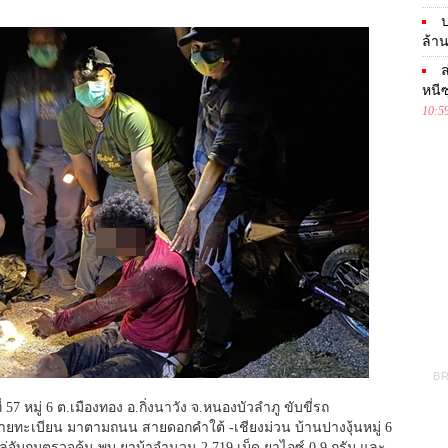
ป
ล้าน
ล
หนีซ
10:5
57 หมู่ 6 ต.เมืองทอง อ.กิ่งนาวัง จ.หนองบัวลำภู ขับขี่รถ
ป้ายทะเบียน มาตามถนน สายดอกคำใต้ -เชียงม่วน บ้านปางงุ้นหมู่ 6
่จับกุมตรวจค้น พบ ยาบ้าจำนวน 2,719 เม็ด ยาไอซ์ 0.9 กรัม และ