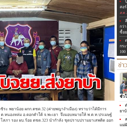
บ
สอร
ส.ค.
ส
กว่
ซื้อ
ต
กระ
100
ข่
ชั่ว
ต
อ.วชิระ พยาน้อย ผกก.ตชด.32 (ค่ายพญางำเมือง) ทราบว่าได้มีการ
ยาบ้
 ต.หนองหล่ม อ.ดอกคำใต้ จ.พะเยา จึงมอบหมายให้ พ.ต.ท.ปรเมษฐ์
ส
คตรโสภา รอง ผบ.ร้อย ตชด.323 นำกำลัง ชุดปราบปรามยาเสพติด ออก
แม่ผ