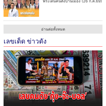
พระเด่นคนดังบ้านเมือง (26 ก.ค.69)
อ่านต่อทั้งหมด
เลขเด็ด ข่าวดัง