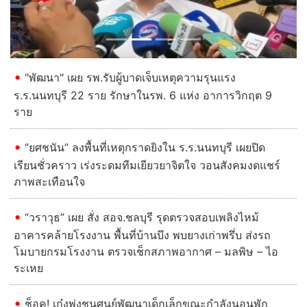
"พัฒนา" เผย รพ.รับผู้บาดเจ็บเหตุความรุนแรง
ร.ร.นนทบุรี 22 ราย รักษาในรพ. 6 แห่ง อาการวิกฤต 9
ราย
“ยศชนัน” ลงพื้นที่เหตุกราดยิงใน ร.ร.นนทบุรี เผยปิด
เรียนชั่วคราว เร่งระดมทีมเยียวยาจิตใจ วอนสังคมงดแชร์
ภาพสะเทือนใจ
“วราวุธ” เผย สั่ง สอจ.ชลบุรี รุดตรวจสอบเพลิงไหม้
อาคารคล้ายโรงงาน พื้นที่บ้านบึง พบยางเก่าพรึ่บ ส่งรถ
โมบายกรมโรงงาน ตรวจเช็กสภาพอากาศ – มลพิษ – ไอ
ระเหย
ช็อค! เก๋งพุ่งชนศูนย์พัฒนาเด็กเล็กขณะกำลังนอนพัก