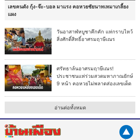
เลขคนดัง กุ้ง-จ๊ะ-บอล มาแรง คอหวยชัยนาทเหมาเกลี้ยง
แผง
วันอาสาฬหบูชาคึกคัก แห่กราบไหว้
สิ่งศักดิ์สิทธิ์อาศรมฤาษีเณร
ศรัทธาล้นอาศรมฤาษีเณร!
ประชาชนแห่ร่วมสวดมหาภาณยักษ์
9 หน้า คอหวยไม่พลาดส่องเลขเด็ด
อ่านต่อทั้งหมด