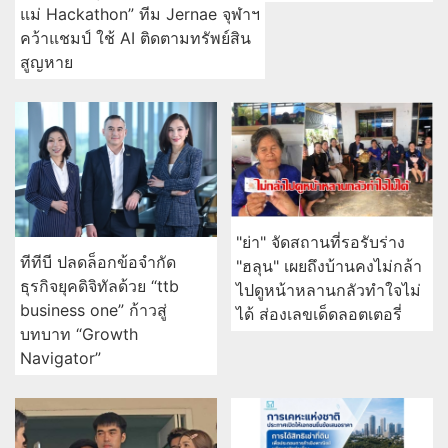
แม่ Hackathon” ทีม Jernae จุฬาฯ
คว้าแชมป์ ใช้ AI ติดตามทรัพย์สิน
สูญหาย
"ย่า" จัดสถานที่รอรับร่าง
ทีทีบี ปลดล็อกข้อจำกัด
"ฮลุน" เผยถึงบ้านคงไม่กล้า
ธุรกิจยุคดิจิทัลด้วย “ttb
ไปดูหน้าหลานกลัวทำใจไม่
business one” ก้าวสู่
ได้ ส่องเลขเด็ดลอตเตอรี่
บทบาท “Growth
Navigator”