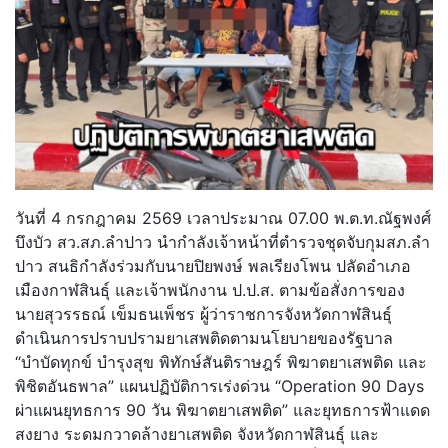
วันที่ 4 กรกฎาคม 2569 เวลาประมาณ 07.00 พ.ต.ท.ณัฐพงศ์
บึงบัว สว.สภ.ลำปาว นำกำลังเจ้าหน้าที่ตำรวจชุดจับกุมสภ.ลำ
ปาว สนธิกำลังร่วมกับนายปิยพงษ์ พลเรียงโพน ปลัดอำเภอ
เมืองกาฬสินธุ์ และเจ้าพนักงาน ป.ป.ส. ตามข้อสั่งการของ
นายสุวรรธณ์ เข็มธนเพ็ชร ผู้ว่าราชการจังหวัดกาฬสินธุ์
ดำเนินการปราบปรามยาเสพติดตามนโยบายของรัฐบาล
“บำบัดทุกข์ บำรุงสุข พิทักษ์สันติราษฎร์ พิฆาตยาเสพติด และ
พิชิตอันธพาล” แผนปฏิบัติการเร่งด่วน “Operation 90 Days
ผ่าแผนยุทธการ 90 วัน พิฆาตยาเสพติด” และยุทธการฟ้าแดด
สงยาง ระดมกวาดล้างยาเสพติด จังหวัดกาฬสินธุ์ และ