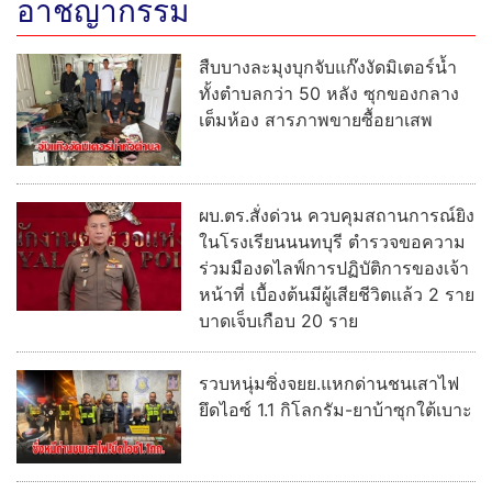
อาชญากรรม
สืบบางละมุงบุกจับแก๊งงัดมิเตอร์น้ำ
ทั้งตำบลกว่า 50 หลัง ซุกของกลาง
เต็มห้อง สารภาพขายซื้อยาเสพ
ผบ.ตร.สั่งด่วน ควบคุมสถานการณ์ยิง
ในโรงเรียนนนทบุรี ตำรวจขอความ
ร่วมมืองดไลฟ์การปฏิบัติการของเจ้า
หน้าที่ เบื้องต้นมีผู้เสียชีวิตแล้ว 2 ราย
บาดเจ็บเกือบ 20 ราย
รวบหนุ่มซิ่งจยย.แหกด่านชนเสาไฟ
ยึดไอซ์ 1.1 กิโลกรัม-ยาบ้าซุกใต้เบาะ