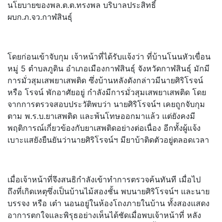
นโยบายของพล.ต.ต.ทรงพล บริบาลประสิทธิ์
ผบก.ภ.จว.กาฬสินธุ์
โดยก่อนเข้าจับกุม เจ้าหน้าที่ได้รับแจ้งว่า ที่บ้านโนนหัวเขื่อน
หมู่ 5 ตำบลภูดิน อำเภอเมืองกาฬสินธุ์ จังหวัดกาฬสินธุ์ มักมี
การมั่วสุมเสพยาเสพติด ซึ่งบ้านหลังดังกล่าวมีนายศิริโรจน์
หรือ โรจน์ พักอาศัยอยู่ กำลังมีการมั่วสุมเสพยาเสพติด โดย
จากการตรวจสอบประวัติพบว่า นายศิริโรจน์ฯ เคยถูกจับกุม
ตาม พ.ร.บ.ยาเสพติด และพ้นโทษออกมาแล้ว แต่ยังคงมี
พฤติการณ์เกี่ยวข้องกับยาเสพติดอย่างต่อเนื่อง อีกทั้งผู้แจ้ง
เบาะแสยังยืนยันว่านายศิริโรจน์ฯ มียาบ้าติดตัวอยู่ตลอดเวลา
เมื่อเจ้าหน้าที่จึงสนธิกำลังเข้าทำการตรวจค้นทันที เมื่อไป
ถึงที่เกิดเหตุซึ่งเป็นบ้านไม้สองชั้น พบนายศิริโรจน์ฯ และนาย
บรรจง หรือ เต๋า นอนอยู่ในห้องโถงภายในบ้าน ทั้งสองแสดง
อาการตกใจและพิรุธอย่างเห็นได้ชัดเมื่อพบเจ้าหน้าที่ หลัง