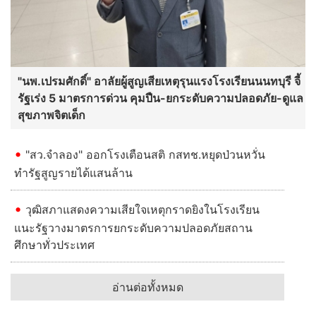
"นพ.เปรมศักดิ์" อาลัยผู้สูญเสียเหตุรุนแรงโรงเรียนนนทบุรี จี้
รัฐเร่ง 5 มาตรการด่วน คุมปืน-ยกระดับความปลอดภัย-ดูแล
สุขภาพจิตเด็ก
"สว.จำลอง" ออกโรงเตือนสติ กสทช.หยุดป่วนหวั่น
ทำรัฐสูญรายได้แสนล้าน
วุฒิสภาแสดงความเสียใจเหตุกราดยิงในโรงเรียน
แนะรัฐวางมาตรการยกระดับความปลอดภัยสถาน
ศึกษาทั่วประเทศ
อ่านต่อทั้งหมด