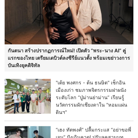
กันตนา สร้างปรากฏการณ์ใหม่! เปิดตัว “พระ-นาง AI” คู่
แรกของไทย เตรียมเดบิวต์ลงซีรีย์แนวตั้ง พร้อมเขย่าวงการ
บันเทิงยุคดิจิทัล
"เต้ย พงศกร - ต้น ธนษิต" เช็กอิน
เมืองเก่า ชมภาพจิตรกรรมฝาผนัง
ระดับโลก “ปู่ม่านย่าม่าน” เรียนรู้
นวัตกรรมผักเชียงดาใน "หอมแผ่น
ดินฯ"
“เฮง ทัตพงศ์” ปลื้มกระแส “อย่าขอพี่
เจน” ปังเกินคาด! ปรับลุคสวมบท