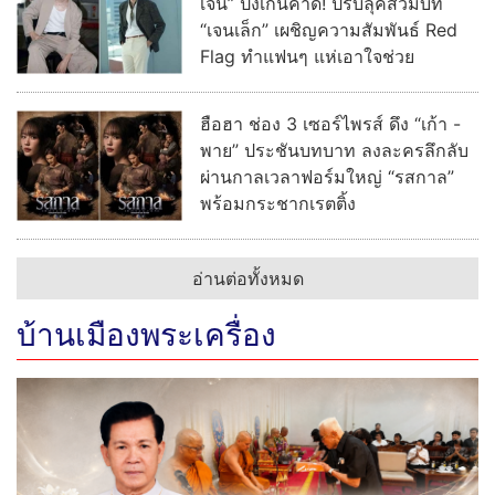
เจน” ปังเกินคาด! ปรับลุคสวมบท
“เจนเล็ก” เผชิญความสัมพันธ์ Red
Flag ทำแฟนๆ แห่เอาใจช่วย
ฮือฮา ช่อง 3 เซอร์ไพรส์ ดึง “เก้า -
พาย” ประชันบทบาท ลงละครลึกลับ
ผ่านกาลเวลาฟอร์มใหญ่ “รสกาล”
พร้อมกระชากเรตติ้ง
อ่านต่อทั้งหมด
บ้านเมืองพระเครื่อง