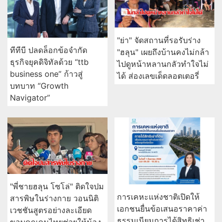
"ย่า" จัดสถานที่รอรับร่าง
ทีทีบี ปลดล็อกข้อจำกัด
"ฮลุน" เผยถึงบ้านคงไม่กล้า
ธุรกิจยุคดิจิทัลด้วย “ttb
ไปดูหน้าหลานกลัวทำใจไม่
business one” ก้าวสู่
ได้ ส่องเลขเด็ดลอตเตอรี่
บทบาท “Growth
Navigator”
"พี่ชายฮลุน โซโล่" ติดใจปม
การเคหะแห่งชาติเปิดให้
สารพิษในร่างกาย วอนนิติ
เอกชนยื่นข้อเสนอราคาค่า
เวชชันสูตรอย่างละเอียด
ธรรมเนียมการได้สิทธิเช่า