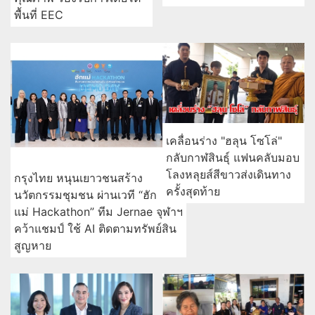
พื้นที่ EEC
เคลื่อนร่าง "ฮลุน โซโล่"
กลับกาฬสินธุ์ แฟนคลับมอบ
โลงหลุยส์สีขาวส่งเดินทาง
กรุงไทย หนุนเยาวชนสร้าง
ครั้งสุดท้าย
นวัตกรรมชุมชน ผ่านเวที “ฮัก
แม่ Hackathon” ทีม Jernae จุฬาฯ
คว้าแชมป์ ใช้ AI ติดตามทรัพย์สิน
สูญหาย