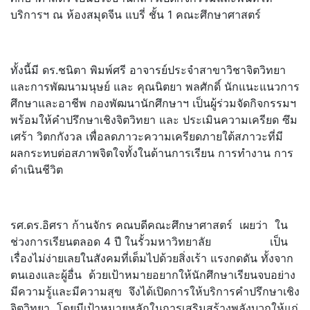
บริการฯ ณ ห้องสมุดจีน แบรี่ ชั้น 1 คณะศึกษาศาสตร์
ทั้งนี้มี ดร.ชนิตา พิมพ์ศรี อาจารย์ประจำสาขาวิชาจิตวิ
ทยา
และการพัฒนามนุษย์ และ คุณนิตยา พลศักดิ์ นักแนะแนวการ
ศึกษาและอาชีพ กองพัฒนานักศึกษาฯ เป็นผู้ร่วมจัดกิจกรรมฯ
พร้อมให้
คำปรึกษาเชิงจิตวิทยา และ ประเมินความเครียด ซึม
เศร้า วิตกกังวล เพื่อลดภาวะความเครียดภายใต้
สภาวะที่มี
ผลกระทบต่อสภาพจิ
ตใจทั้งในด้านการเรียน การทำงาน การ
ดำเนินชีวิต
รศ.ดร.อิศรา ก้านจักร คณบดีคณะศึกษาศาสตร์ เผยว่า ใน
ช่วงการเรียนตลอด 4 ปี ในรั้วมหาวิทยาลัย
เป็น
เรื่องไม่ง่ายเลยในสังคมที่
เต็มไปด้วยสิ่งเร้า แรงกดดัน ทั้งจาก
ตนเองและผู้อื่น ด้วยเป้าหมายอยากให้นักศึกษาเรี
ยนจบอย่าง
มีความรู้และมีความสุข
จึงได้เปิดการให้บริการคำปรึ
กษาเชิง
จิตวิทยา โดยมีเป้าหมายหลักในการเสริมสร้
างพลังบวกให้แก่