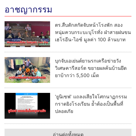
อาชญากรรม
ตร.สืบดักสกัดจับหน้าโรงพัก สอง
หนุ่มควบกระบะบุโรทั่ง ฝ่าสายฝนขน
เฮโรอีน-ไอซ์ มูลค่า 100 ล้านบาท
บุกจับเอเย่นต์ยานรกเครือข่ายวัง
วิเศษคารีสอร์ต ขยายผลค้นบ้านยึด
ยาบ้ากว่า 5,500 เม็ด
'ยูนิเซฟ' แถลงเสียใจโศกนาฏกรรม
กราดยิงโรงเรียน ย้ำต้องเป็นพื้นที่
ปลอดภัย
อ่านต่อทั้งหมด