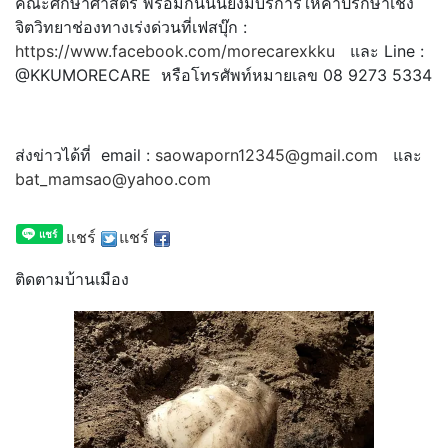
คณะศึกษาศาสตร์ พร้อมกันนั้นยังมีบริการให้
คำปรึกษาเชิง
จิตวิทยาช่องทางเร่
งด่วนที่เฟสบุ๊ก :
https://www.facebook.com/
morecarexkku
และ Line :
@KKUMORECARE หรือโทรศัพท์หมายเลข 08 9273 5334
ส่งข่าวได้ที่ email :
saowaporn12345@gmail.com
และ
bat_mamsao@yahoo.com
แชร์
แชร์
ติดตามบ้านเมือง