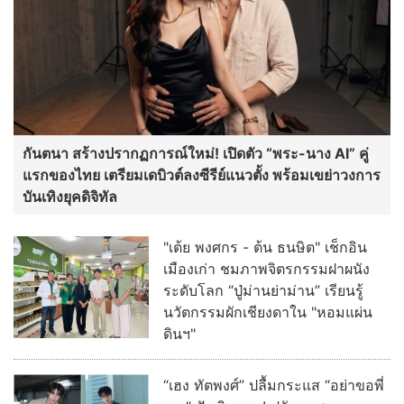
กันตนา สร้างปรากฏการณ์ใหม่! เปิดตัว “พระ-นาง AI” คู่
แรกของไทย เตรียมเดบิวต์ลงซีรีย์แนวตั้ง พร้อมเขย่าวงการ
บันเทิงยุคดิจิทัล
"เต้ย พงศกร - ต้น ธนษิต" เช็กอิน
เมืองเก่า ชมภาพจิตรกรรมฝาผนัง
ระดับโลก “ปู่ม่านย่าม่าน” เรียนรู้
นวัตกรรมผักเชียงดาใน "หอมแผ่น
ดินฯ"
“เฮง ทัตพงศ์” ปลื้มกระแส “อย่าขอพี่