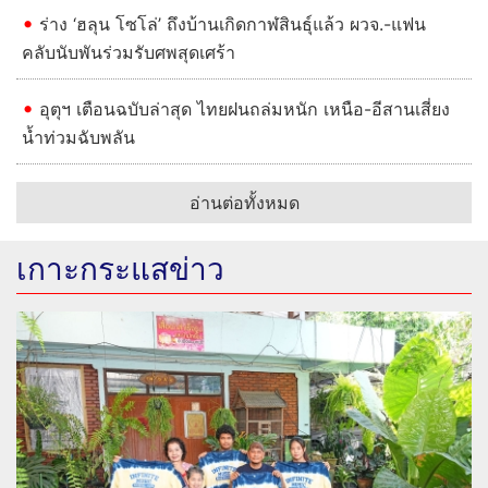
ร่าง ‘ฮลุน โซโล่’ ถึงบ้านเกิดกาฬสินธุ์แล้ว ผวจ.-แฟน
คลับนับพันร่วมรับศพสุดเศร้า
อุตุฯ เตือนฉบับล่าสุด ไทยฝนถล่มหนัก เหนือ-อีสานเสี่ยง
น้ำท่วมฉับพลัน
อ่านต่อทั้งหมด
เกาะกระแสข่าว