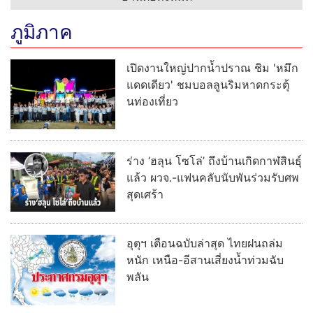
ภูมิภาค
เปิดงานใหญ่ปากน้ำปราณ ชิม 'หมึก
แดดเดียว' ชมบอลลูนริมหาดกระตุ้
นท่องเที่ยว
ร่าง ‘ฮลุน โซโล่’ ถึงบ้านเกิดกาฬสินธุ์
แล้ว ผวจ.-แฟนคลับนับพันร่วมรับศพ
สุดเศร้า
อุตุฯ เตือนฉบับล่าสุด ไทยฝนถล่ม
หนัก เหนือ-อีสานเสี่ยงน้ำท่วมฉับ
พลัน