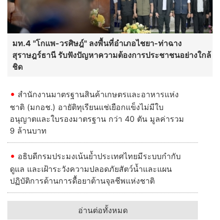
มท.4 "โกแพ-วรศิษฎ์" ลงพื้นที่อำเภอไชยา-ท่าฉาง
สุราษฎร์ธานี รับฟังปัญหาความต้องการประชาชนอย่างใกล้
ชิด
สำนักงานมาตรฐานสินค้าเกษตรและอาหารแห่ง
ชาติ (มกอช.) อายัติทุเรียนแช่เยือกแข็งไม่มีใบ
อนุญาตและใบรองมาตรฐาน กว่า 40 ตัน มูลค่ารวม
9 ล้านบาท
อธิบดีกรมประมงเน้นย้ำประเทศไทยมีระบบกำกับ
ดูแล และเฝ้าระวังความปลอดภัยสัตว์น้ำและแผน
ปฏิบัติการด้านการดื้อยาต้านจุลชีพแห่งชาติ
อ่านต่อทั้งหมด