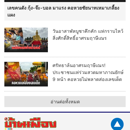
เลขคนดัง กุ้ง-จ๊ะ-บอล มาแรง คอหวยชัยนาทเหมาเกลี้ยง
แผง
วันอาสาฬหบูชาคึกคัก แห่กราบไหว้
สิ่งศักดิ์สิทธิ์อาศรมฤาษีเณร
ศรัทธาล้นอาศรมฤาษีเณร!
ประชาชนแห่ร่วมสวดมหาภาณยักษ์
9 หน้า คอหวยไม่พลาดส่องเลขเด็ด
อ่านต่อทั้งหมด