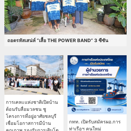
ถอดรหัสเสน่ห์ “เสื้อ THE POWER BAND” 3 ซีซัน
การเคหะแห่งชาติเปิดบ้าน
ต้อนรับสื่อมวลชน ชู
โครงการที่อยู่อาศัยชลบุรี
กทท. เปิดรับสมัครผอ.การ
เชื่อมโอกาสการมีบ้าน
ท่าเรือฯ คนใหม่
คุณภาพ รองรับการเติบโต