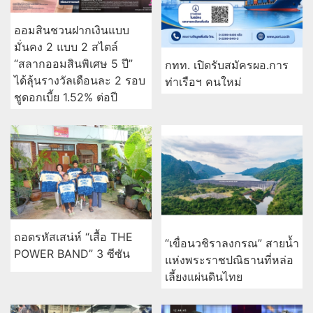
ออมสินชวนฝากเงินแบบ
มั่นคง 2 แบบ 2 สไตล์
“สลากออมสินพิเศษ 5 ปี”
กทท. เปิดรับสมัครผอ.การ
ได้ลุ้นรางวัลเดือนละ 2 รอบ
ท่าเรือฯ คนใหม่
ชูดอกเบี้ย 1.52% ต่อปี
ถอดรหัสเสน่ห์ “เสื้อ THE
“เขื่อนวชิราลงกรณ” สายน้ำ
POWER BAND” 3 ซีซัน
แห่งพระราชปณิธานที่หล่อ
เลี้ยงแผ่นดินไทย