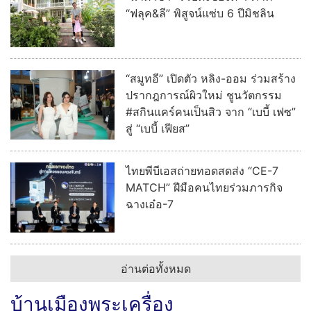
“ฟลุค&ลี” พิสูจน์แซ่บ 6 ปีมิชลิน
“สมูทอี” เปิดตัว หลิง-ออม ร่วมสร้าง
ปรากฎการณ์ผิวใหม่ ชูนวัตกรรม
#สกินแคร์คนเป็นสิว จาก “เบบี้ เฟซ”
สู่ “เบบี้ เฟียส”
ไทยพีบีเอสถ่ายทอดสดส่ง “CE-7
MATCH” ฝีมือคนไทยร่วมภารกิจ
ฉางเอ๋อ-7
อ่านต่อทั้งหมด
บ้านเมืองพระเครื่อง