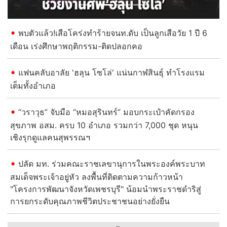
พบตัวแล้ว!เสือโคร่งทำร้ายจนท.ดับ เป็นลูกเสือวัย 1 ปี 6
เดือน เร่งศึกษาพฤติกรรม-ติดปลอกคอ
แฟนคลับอาลัย 'ฮลุน โซโล่' แน่นกาฬสินธุ์ ทำโรงแรม
เต็มทั้งอำเภอ
“วราวุธ” จับมือ “หมอสุรินทร์” มอบกระเป๋าคัดกรอง
สุขภาพ อสม. ครบ 10 อำเภอ รวมกว่า 7,000 ชุด หนุน
เชิงรุกดูแลคนสุพรรณฯ
ปลัด มท. ร่วมคณะราชเลขานุการในพระองค์พระบาท
สมเด็จพระเจ้าอยู่หัว ลงพื้นที่ติดตามความก้าวหน้า
"โครงการพัฒนาจังหวัดเพชรบุรี" น้อมนำพระราชดำริสู่
การยกระดับคุณภาพชีวิตประชาชนอย่างยั่งยืน