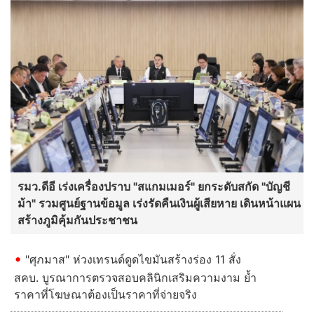
รมว.ดีอี เร่งเครื่องปราบ "สแกมเมอร์" ยกระดับสกัด "บัญชี
ม้า" รวมศูนย์ฐานข้อมูล เร่งรัดคืนเงินผู้เสียหาย เดินหน้าแผน
สร้างภูมิคุ้มกันประชาชน
"ศุภมาส" ห่วงเทรนด์ดูดไขมันสร้างร่อง 11 สั่ง
สคบ. บูรณาการตรวจสอบคลินิกเสริมความงาม ย้ำ
ราคาที่โฆษณาต้องเป็นราคาที่จ่ายจริง