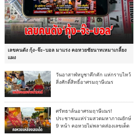
เลขคนดัง กุ้ง-จ๊ะ-บอล มาแรง คอหวยชัยนาทเหมาเกลี้ยง
แผง
วันอาสาฬหบูชาคึกคัก แห่กราบไหว้
สิ่งศักดิ์สิทธิ์อาศรมฤาษีเณร
ศรัทธาล้นอาศรมฤาษีเณร!
ประชาชนแห่ร่วมสวดมหาภาณยักษ์
9 หน้า คอหวยไม่พลาดส่องเลขเด็ด