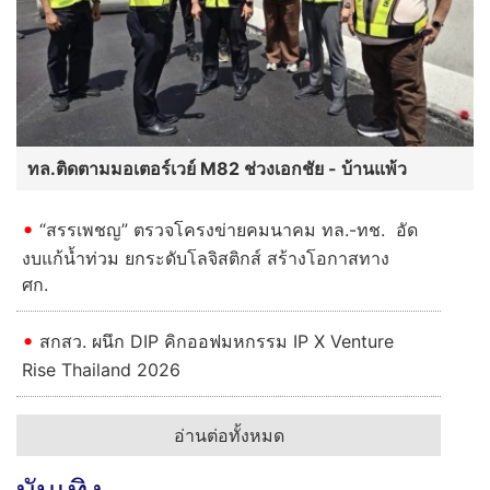
ทล.ติดตามมอเตอร์เวย์ M82 ช่วงเอกชัย - บ้านแพ้ว
“สรรเพชญ” ตรวจโครงข่ายคมนาคม ทล.-ทช. อัด
งบแก้น้ำท่วม ยกระดับโลจิสติกส์ สร้างโอกาสทาง
ศก.
สกสว. ผนึก DIP คิกออฟมหกรรม IP X Venture
Rise Thailand 2026
อ่านต่อทั้งหมด