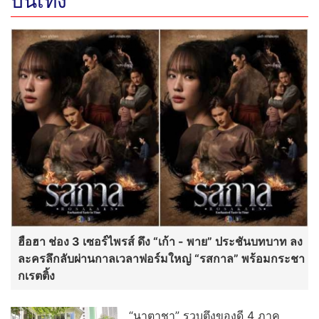
บันเทิง
ฮือฮา ช่อง 3 เซอร์ไพรส์ ดึง “เก้า - พาย” ประชันบทบาท ลง
ละครลึกลับผ่านกาลเวลาฟอร์มใหญ่ “รสกาล” พร้อมกระชา
กเรตติ้ง
“นาตาชา” รวบตึงของดี 4 ภาค