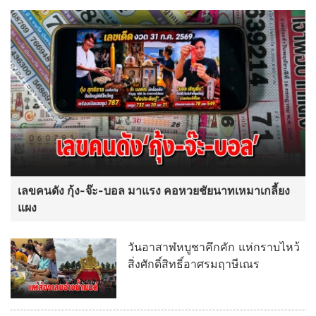
เลขคนดัง กุ้ง-จ๊ะ-บอล มาแรง คอหวยชัยนาทเหมาเกลี้ยง
แผง
วันอาสาฬหบูชาคึกคัก แห่กราบไหว้
สิ่งศักดิ์สิทธิ์อาศรมฤาษีเณร