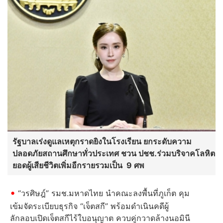
รัฐบาลเร่งดูแลเหตุกราดยิงในโรงเรียน ยกระดับความ
ปลอดภัยสถานศึกษาทั่วประเทศ ชวน ปชช.ร่วมบริจาคโลหิต
ยอดผู้เสียชีวิตเพิ่มอีกรายรวมเป็น 9 ศพ
“วรศิษฎ์” รมช.มหาดไทย นำคณะลงพื้นที่ภูเก็ต คุม
เข้มจัดระเบียบธุรกิจ “เจ็ตสกี” พร้อมดำเนินคดีผู้
ลักลอบเปิดเจ็ตสกีไร้ใบอนุญาต ควบคู่กวาดล้างนอมินี