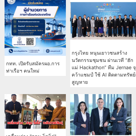
กรุงไทย หนุนเยาวชนสร้าง
นวัตกรรมชุมชน ผ่านเวที “ฮัก
กทท. เปิดรับสมัครผอ.การ
แม่ Hackathon” ทีม Jernae จ
ท่าเรือฯ คนใหม่
คว้าแชมป์ ใช้ AI ติดตามทรัพย์
สูญหาย