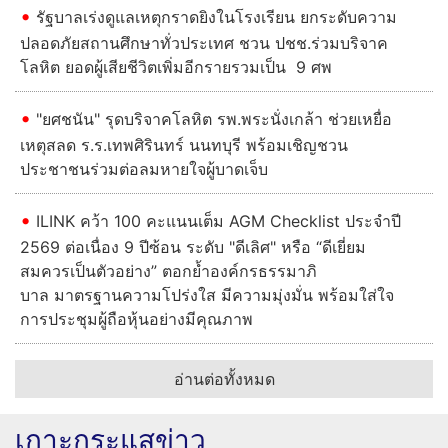
รัฐบาลเร่งดูแลเหตุกราดยิงในโรงเรียน ยกระดับความ
ปลอดภัยสถานศึกษาทั่วประเทศ ชวน ปชช.ร่วมบริจาค
โลหิต ยอดผู้เสียชีวิตเพิ่มอีกรายรวมเป็น 9 ศพ
"ยศชนัน" รุดบริจาคโลหิต รพ.พระนั่งเกล้า ช่วยเหยื่อ
เหตุสลด ร.ร.เทพศิรินทร์ นนทบุรี พร้อมเชิญชวน
ประชาชนร่วมต่อลมหายใจผู้บาดเจ็บ
ILINK คว้า 100 คะแนนเต็ม AGM Checklist ประจำปี
2569 ต่อเนื่อง 9 ปีซ้อน ระดับ "ดีเลิศ" หรือ “ดีเยี่ยม
สมควรเป็นตัวอย่าง” ตอกย้ำองค์กรธรรมาภิ
บาล มาตรฐานความโปร่งใส มีความมุ่งมั่น พร้อมใส่ใจ
การประชุมผู้ถือหุ้นอย่างมีคุณภาพ
อ่านต่อทั้งหมด
เกาะกระแสข่าว