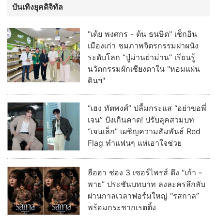
บันเทิงยุคดิจิทัล
"เต้ย พงศกร - ต้น ธนษิต" เช็กอิน
เมืองเก่า ชมภาพจิตรกรรมฝาผนัง
ระดับโลก “ปู่ม่านย่าม่าน” เรียนรู้
นวัตกรรมผักเชียงดาใน "หอมแผ่น
ดินฯ"
“เฮง ทัตพงศ์” ปลื้มกระแส “อย่าขอพี่
เจน” ปังเกินคาด! ปรับลุคสวมบท
“เจนเล็ก” เผชิญความสัมพันธ์ Red
Flag ทำแฟนๆ แห่เอาใจช่วย
ฮือฮา ช่อง 3 เซอร์ไพรส์ ดึง “เก้า -
พาย” ประชันบทบาท ลงละครลึกลับ
ผ่านกาลเวลาฟอร์มใหญ่ “รสกาล”
พร้อมกระชากเรตติ้ง