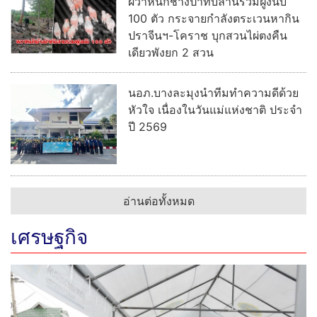
ผวาหนักช้างป่าทับลานรวมฝูงนับ
100 ตัว กระจายกำลังตระเวนหากิน
ปราจีนฯ-โคราช บุกสวนไผ่ตงคืน
เดียวพังยก 2 สวน
นอภ.บางละมุงนำทีมทำความดีด้วย
หัวใจ เนื่องในวันแม่แห่งชาติ ประจำ
ปี 2569
อ่านต่อทั้งหมด
เศรษฐกิจ