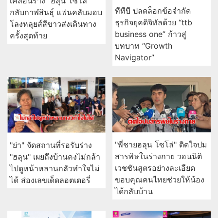
เคลื่อนร่าง "ฮลุน โซโล่"
ทีทีบี ปลดล็อกข้อจำกัด
กลับกาฬสินธุ์ แฟนคลับมอบ
ธุรกิจยุคดิจิทัลด้วย “ttb
โลงหลุยส์สีขาวส่งเดินทาง
business one” ก้าวสู่
ครั้งสุดท้าย
บทบาท “Growth
Navigator”
"พี่ชายฮลุน โซโล่" ติดใจปม
"ย่า" จัดสถานที่รอรับร่าง
สารพิษในร่างกาย วอนนิติ
"ฮลุน" เผยถึงบ้านคงไม่กล้า
เวชชันสูตรอย่างละเอียด
ไปดูหน้าหลานกลัวทำใจไม่
ขอบคุณคนไทยช่วยให้น้อง
ได้ ส่องเลขเด็ดลอตเตอรี่
ได้กลับบ้าน