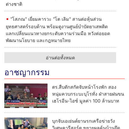
ต่างชาติ
"โสภณ" เยี่ยมคารวะ "โต เลิม" สานต่อหุ้นส่วน
ยุทธศาสตร์รอบด้าน พร้อมดูงานศูนย์บำบัดยาเสพติด
แลกเปลี่ยนแนวทางยกระดับความร่วมมือ หวังต่อยอด
พัฒนานโยบาย และกฎหมายไทย
อ่านต่อทั้งหมด
อาชญากรรม
ตร.สืบดักสกัดจับหน้าโรงพัก สอง
หนุ่มควบกระบะบุโรทั่ง ฝ่าสายฝนขน
เฮโรอีน-ไอซ์ มูลค่า 100 ล้านบาท
บุกจับเอเย่นต์ยานรกเครือข่ายวัง
วิเศษคารีสอร์ต ขยายผลค้นบ้านยึด