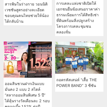
การเคหะแห่งชาติเปิดให้
สารพิษในร่างกาย วอนนิติ
เอกชนยื่นข้อเสนอราคาค่า
เวชชันสูตรอย่างละเอียด
ธรรมเนียมการได้สิทธิเช่า
ขอบคุณคนไทยช่วยให้น้อง
ที่ดินพร้อมสิ่งปลูกสร้าง
ได้กลับบ้าน
โครงการเคหะชุมชน
คลองจั่น
ถอดรหัสเสน่ห์ “เสื้อ THE
ออมสินชวนฝากเงินแบบ
POWER BAND” 3 ซีซัน
มั่นคง 2 แบบ 2 สไตล์
“สลากออมสินพิเศษ 5 ปี”
ได้ลุ้นรางวัลเดือนละ 2 รอบ
ชูดอกเบี้ย 1.52% ต่อปี