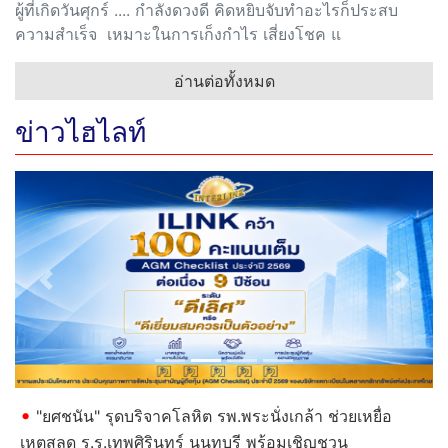
ผู้ที่เกิดวันศุกร์ .... กำลังดวงดี คิดหยิบจับทำอะไรก็ประสบ
ความสำเร็จ เหมาะในการเก็งกำไร เสี่ยงโชค แ
อ่านต่อทั้งหมด
ข่าวไฮไลท์
Previous
Next
"ยศชนัน" รุดบริจาคโลหิต รพ.พระนั่งเกล้า ช่วยเหยื่อ
เหตุสลด ร.ร.เทพศิรินทร์ นนทบุรี พร้อมเชิญชวน