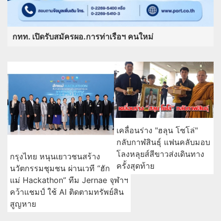
กทท. เปิดรับสมัครผอ.การท่าเรือฯ คนใหม่
เคลื่อนร่าง "ฮลุน โซโล่"
กลับกาฬสินธุ์ แฟนคลับมอบ
โลงหลุยส์สีขาวส่งเดินทาง
กรุงไทย หนุนเยาวชนสร้าง
ครั้งสุดท้าย
นวัตกรรมชุมชน ผ่านเวที “ฮัก
แม่ Hackathon” ทีม Jernae จุฬาฯ
คว้าแชมป์ ใช้ AI ติดตามทรัพย์สิน
สูญหาย