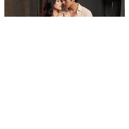
กันตนา สร้างปรากฏการณ์ใหม่! เปิดตัว “พระ-นาง AI” คู่
แรกของไทย เตรียมเดบิวต์ลงซีรีย์แนวตั้ง พร้อมเขย่าวงการ
บันเทิงยุคดิจิทัล
"เต้ย พงศกร - ต้น ธนษิต" เช็กอิน
เมืองเก่า ชมภาพจิตรกรรมฝาผนัง
ระดับโลก “ปู่ม่านย่าม่าน” เรียนรู้
นวัตกรรมผักเชียงดาใน "หอมแผ่น
ดินฯ"