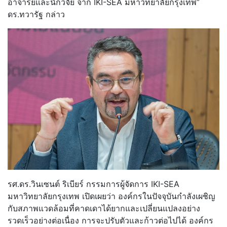
อาจารย์และนักวิจัย จาก IKI-SEA มหาวิทยาลัยกรุงเทพ”
ดร.ทวารัฐ กล่าว
รศ.ดร.วินเซนต์ ริเบียร์ กรรมการผู้จัดการ IKI-SEA
มหาวิทยาลัยกรุงเทพ เปิดเผยว่า องค์กรในปัจจุบันกำลังเผชิญ
กับสภาพแวดล้อมที่คาดเดาได้ยากและเปลี่ยนแปลงอย่าง
รวดเร็วอย่างต่อเนื่อง การจะปรับตัวและก้าวต่อไปได้ องค์กร