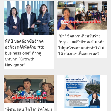
"ย่า" จัดสถานที่รอรับร่าง
ทีทีบี ปลดล็อกข้อจำกัด
"ฮลุน" เผยถึงบ้านคงไม่กล้า
ธุรกิจยุคดิจิทัลด้วย “ttb
ไปดูหน้าหลานกลัวทำใจไม่
business one” ก้าวสู่
ได้ ส่องเลขเด็ดลอตเตอรี่
บทบาท “Growth
Navigator”
"พี่ชายฮลุน โซโล่" ติดใจปม