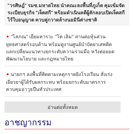
“วรศิษฎ์” รมช.มหาดไทย นำคณะลงพื้นที่ภูเก็ต คุมเข้มจัด
ระเบียบธุรกิจ “เจ็ตสกี” พร้อมดำเนินคดีผู้ลักลอบเปิดเจ็ตสกี
ไร้ใบอนุญาต ควบคู่กวาดล้างนอมินีต่างชาติ
"โสภณ" เยี่ยมคารวะ "โต เลิม" สานต่อหุ้นส่วน
ยุทธศาสตร์รอบด้าน พร้อมดูงานศูนย์บำบัดยาเสพติด
แลกเปลี่ยนแนวทางยกระดับความร่วมมือ หวังต่อยอด
พัฒนานโยบาย และกฎหมายไทย
นายกฯ ลงพื้นที่ติดตามเหตุกราดยิงโรงเรียน สั่งเร่ง
เยียวยาผู้ได้รับผลกระทบ พร้อมยกระดับมาตรการ
ควบคุมอาวุธปืนทั่วประเทศ
อ่านต่อทั้งหมด
อาชญากรรม