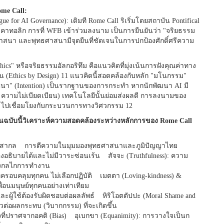
me Call:
 for AI Governance): เดิมที Rome Call ริเริ่มโดยสถาบัน Pontifical
องคาทอลิก การที่ WFB เข้าร่วมลงนาม เป็นการยืนยันว่า "จริยธรรม
สนา และพุทธศาสนามีจุดยืนที่ชัดเจนในการปกป้องศักดิ์ศรีความ
hics" หรือจริยธรรมอัลกอริทึม คือแนวคิดที่มุ่งเน้นการฝังคุณค่าทาง
(Ethics by Design) 11 แนวคิดนี้สอดคล้องกับหลัก "มโนกรรม"
เจตนา" (Intention) เป็นรากฐานของการกระทำ หากนักพัฒนา AI มี
 ความไม่เบียดเบียน) เทคโนโลยีนั้นย่อมส่งผลดี การลงนามของ
" ไปเชื่อมโยงกับกระบวนการทางวิศวกรรม 12
นฉบับนี้วิเคราะห์ความสอดคล้องระหว่างหลักการของ Rome Call
ทสากล การตีความในมุมมองพุทธศาสนาและภูมิปัญญาไทย
งอธิบายได้และไม่มีวาระซ่อนเร้น สัจจะ (Truthfulness): ความ
ของกลไกการทำงาน
่ครอบคลุมทุกคน ไม่เลือกปฏิบัติ เมตตา (Loving-kindness) &
ื่อนมนุษย์ทุกคนอย่างเท่าเทียม
ละผู้ใช้ต้องรับผิดชอบต่อผลลัพธ์ หิริโอตตัปปะ (Moral Shame and
ต่อผลกระทบ (วิบากกรรม) ที่จะเกิดขึ้น
ที่ปราศจากอคติ (Bias) อุเบกขา (Equanimity): การวางใจเป็นก