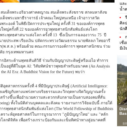
และ
น้ำ
0 น. สมเด็จพระอริยวงศาคตญาณ สมเด็จพระสังฆราช สกลมหาสังฆ
ร
มเด็จพระมหาธีราจารย์ เจ้าคณะใหญ่หนเหนือ เจ้าอาวาสวัด
ศิล
พระองค์ ในพิธีเปิดการประชุมใหญ่ ครั้งที่ 31 ขององค์การพุทธ
นัก
ใหญ่ครั้งที่ 22 ขององค์การยุวพุทธศาสนิกสัมพันธ์แห่งโลก
ระพุทธศาสนาแห่งโลก ครั้งที่ 13 ซึ่งเป็นการฉลองวาระ 75 ปี
ี นายประสพ เรียงเงิน ปลัดกระทรวงวัฒนธรรม นายพัลลภ ไทยอารี
เชื่
ก(พ.ส.ล.) พร้อมด้วย คณะกรรมการองค์การฯ พุทธศาสนิกชน ร่วม
มีเง
าลัย กรุงเทพมหานคร
รอิสระด้านพุทธสันติวิธี ร่วมกับปัญญาประดิษฐ์หรือเอไอ ทำการ
ป็นอยู่ที่ดีในยุค AI: วิสัยทัศน์ชาวพุทธสำหรับอนาคต (An Analysis
 the AI Era: A Buddhist Vision for the Future) พบว่า
สาหกรรมครั้งที่ 4 ที่มีปัญญาประดิษฐ์ (Artificial Intelligence:
ลังเผชิญกับทางแพร่งทางจริยธรรมและวิกฤตทางจิตวิญญาณครั้ง
ถูกสร้างขึ้นเพื่ออำนวยความสะดวกกลับกลายเป็นดาบสองคมที่สั่น
being) ทั้งในมิติส่วนบุคคลและสังคม รายงานการวิจัยฉบับนี้ ภายใต้
ารพุทธศาสนิกสัมพันธ์แห่งโลก (The World Fellowship of Buddhists
งเคราะห์ยุทธศาสตร์ในการบูรณาการ "ภูมิปัญญาไทย" และ "หลัก
ดิจิทัล เพื่อสร้างเกราะป้องกันและเข็มทิศนำทางสู่อนาคตที่