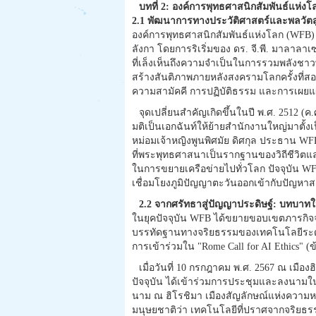
บทที่ 2: องค์การพุทธศาสนิกสัมพันธ์แห่ง
2.1 พัฒนาการทางประวัติศาสตร์และพลวัตสู
องค์การพุทธศาสนิกสัมพันธ์แห่งโลก (WFB) ก
ลังกา โดยการริเริ่มของ ดร. จี.พี. มาลาลาเซ
ที่เล็งเห็นถึงความจำเป็นในการรวมพลังชาวพ
สร้างสันติภาพภายหลังสงครามโลกครั้งที่สอง 
ความสามัคคี การปฏิบัติธรรม และการเผย
จุดเปลี่ยนสำคัญเกิดขึ้นในปี พ.ศ. 2512 (ค.ศ
มติเป็นเอกฉันท์ให้ย้ายสำนักงานใหญ่มาต
หม่อมเจ้าหญิงพูนพิศมัย ดิศกุล ประธาน WF
ที่พระพุทธศาสนาเป็นรากฐานของวิถีชีวิตแ
ในการขยายเครือข่ายไปทั่วโลก ปัจจุบัน WFB
เชื่อมโยงภูมิปัญญาตะวันออกเข้ากับปัญหา
2.2 จากศรัทธาสู่ปัญญาประดิษฐ์: บทบาทใน
ในยุคปัจจุบัน WFB ได้ขยายขอบเขตภารกิจ
บรรทัดฐานทางจริยธรรมของเทคโนโลยีระดับโ
การเข้าร่วมใน "Rome Call for AI Ethics" (
เมื่อวันที่ 10 กรกฎาคม พ.ศ. 2567 ณ เมื
ปัจจุบัน ได้เข้าร่วมการประชุมและลงนามใน
นาม ณ ฮิโรชิมา เมืองสัญลักษณ์แห่งควา
มนุษยชาติว่า เทคโนโลยีที่ปราศจากจริยธรร