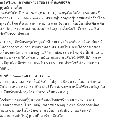
โลก (WFB): เสาหลักทางจริยธรรมในยุคดิจิทัล
่ศูนย์กลางโลก
่อตั้งขึ้นในปี พ.ศ. 2493 (ค.ศ. 1950) ณ กรุงโคลัมโบ ประเทศศรี
เกรา (Dr. G.P. Malalasekera) ปราชญ์ชาวพุทธผู้มีวิสัยทัศน์กว้างไกล
ุทธทั่วโลก ทั้งเถรวาท มหายาน และวัชรยาน ให้เป็นหนึ่งเดียวเพื่อ
4 วัตถุประสงค์หลักขององค์กรในยุคก่อตั้งเน้นไปที่การส่งเสริม
แผ่หลักธรรมคำสอน
. 1969) เมื่อที่ประชุมใหญ่สมัยที่ 9 ณ กรุงกัวลาลัมเปอร์และปีนัง มี
ั้งเป็นการถาวร ณ กรุงเทพมหานคร ประเทศไทย ภายใต้การนำของ
B ในขณะนั้น 5 การย้ายฐานที่มั่นมายังประเทศไทย ซึ่งเป็นดินแดน
ละวัฒนธรรม ได้สร้างความมั่นคงและส่งเสริมให้ WFB มีศักยภาพ
 มีศูนย์ภาคีกว่า 211 แห่งใน 50 ประเทศ ทำหน้าที่เป็น "สะพาน"
สากล 5
เวที "Rome Call for AI Ethics"
จากการเผยแผ่ศาสนาในมิติเดิม ไปสู่การมีส่วนร่วมในการกำหนด
ลก เหตุการณ์ประวัติศาสตร์ที่สะท้อนบทบาทนี้ได้ชัดเจนที่สุดคือ
ข้อเรียกร้องแห่งกรุงโรมสำหรับจริยธรรม AI)
องฮิโรชิมา ประเทศญี่ปุ่น นายพัลลภ ไทยอารี ประธาน WFB คน
เอกสารสำคัญนี้ ร่วมกับผู้นำศาสนาต่างๆ 7 การเลือกสถานที่ลง
มหายนะจากเทคโนโลยีสงคราม เป็นการส่งสัญญาณเตือนสติ
มสามารถนำไปสู่จุดจบที่เลวร้ายเพียงใด