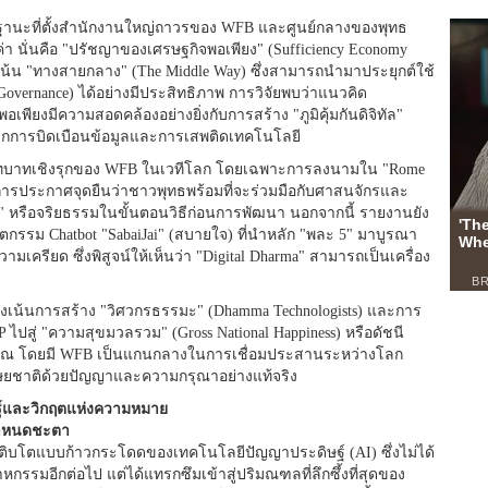
ในฐานะที่ตั้งสำนักงานใหญ่ถาวรของ WFB และศูนย์กลางของพุทธ
า นั่นคือ "ปรัชญาของเศรษฐกิจพอเพียง" (Sufficiency Economy
่เน้น "ทางสายกลาง" (The Middle Way) ซึ่งสามารถนำมาประยุกต์ใช้
vernance) ได้อย่างมีประสิทธิภาพ การวิจัยพบว่าแนวคิด
อเพียงมีความสอดคล้องอย่างยิ่งกับการสร้าง "ภูมิคุ้มกันดิจิทัล"
ามจากการบิดเบือนข้อมูลและการเสพติดเทคโนโลยี
ทบาทเชิงรุกของ WFB ในเวทีโลก โดยเฉพาะการลงนามใน "Rome
ป็นการประกาศจุดยืนว่าชาวพุทธพร้อมที่จะร่วมมือกับศาสนจักรและ
" หรือจริยธรรมในขั้นตอนวิธีก่อนการพัฒนา นอกจากนี้ รายงานยัง
วัตกรรม Chatbot "SabaiJai" (สบายใจ) ที่นำหลัก "พละ 5" มาบูรณา
ามเครียด ซึ่งพิสูจน์ให้เห็นว่า "Digital Dharma" สามารถเป็นเครื่อง
งเน้นการสร้าง "วิศวกรธรรมะ" (Dhamma Technologists) และการ
 ไปสู่ "ความสุขมวลรวม" (Gross National Happiness) หรือดัชนี
วิญญาณ โดยมี WFB เป็นแกนกลางในการเชื่อมประสานระหว่างโลก
นุษยชาติด้วยปัญญาและความกรุณาอย่างแท้จริง
ษฐ์และวิกฤตแห่งความหมาย
้กำหนดชะตา
เติบโตแบบก้าวกระโดดของเทคโนโลยีปัญญาประดิษฐ์ (AI) ซึ่งไม่ได้
กรรมอีกต่อไป แต่ได้แทรกซึมเข้าสู่ปริมณฑลที่ลึกซึ้งที่สุดของ