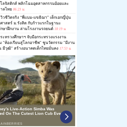
โลจิสติกส์ พลิกโฉมอุตสาหกรรมอ้อยและ
ตาลไทย
06:23 น.
ีวิวชีวิตจริง “พี่แบม-แขธิฌา” เด็กเอกญี่ปุ่น
ปศาสตร์ ม.รังสิต กับก้าวแรกในฐานะ
ศึกษาฝึกงาน ล่ามโรงงานรถยนต์
18:19 น.
กระทรวงศึกษาฯ จับมือกระทรวงแรงงาน
อม "ห้องเรียนสู่โลกอาชีพ" ชูนวัตกรรม "มีงาน
ิน มีวุฒิ" สร้างอนาคตเด็กไทยมั่นคง
17:53 น.