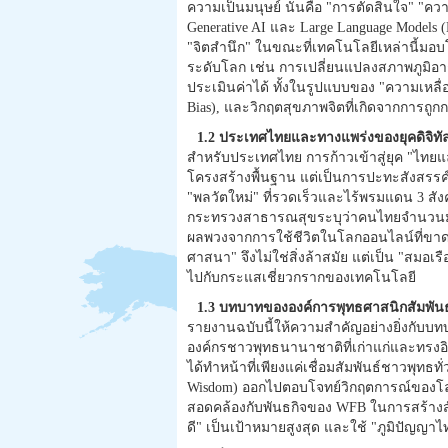
ความเป็นมนุษย์ นั่นคือ "การตัดสินใจ" "คว
Generative AI และ Large Language Models
"จิตสำนึก" ในขณะที่เทคโนโลยีเหล่านี้ม
ระดับโลก เช่น การเปลี่ยนแปลงสภาพภูมิอาก
ประเมินค่าได้ ทั้งในรูปแบบของ "ความเหลื่อม
Bias), และวิกฤตสุขภาพจิตที่เกิดจากการถู
1.2 ประเทศไทยและทางแพร่งของยุคดิจิทั
สำหรับประเทศไทย การก้าวเข้าสู่ยุค "ไทยแล
โครงสร้างพื้นฐาน แต่เป็นการปะทะสังสรรค์ร
"พลวัตใหม่" ที่รวดเร็วและไร้พรมแดน 3 สัง
กระทรวงสาธารณสุขระบุว่าคนไทยจำนวนมากก
ผลพวงจากการใช้ชีวิตในโลกออนไลน์ที่ขาด
ศาสนา" จึงไม่ใช่สิ่งล้าสมัย แต่เป็น "สมอเรือ
ไปกับกระแสเชี่ยวกรากของเทคโนโลยี
1.3 บทบาทขององค์การพุทธศาสนิกสัมพัน
รายงานฉบับนี้ให้ความสำคัญอย่างยิ่งกับบ
องค์กรชาวพุทธนานาชาติที่เก่าแก่และทรงอิท
ได้ทำหน้าที่เพียงแค่เชื่อมสัมพันธ์ชาวพุทธ
Wisdom) ออกไปตอบโจทย์วิกฤตการณ์ของโลกสม
สอดคล้องกับพันธกิจของ WFB ในการสร้างสั
ดี" เป็นเป้าหมายสูงสุด และใช้ "ภูมิปัญญาไ