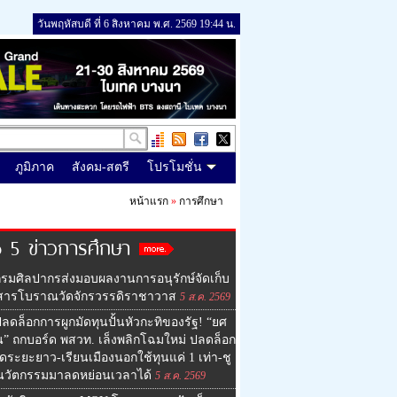
วันพฤหัสบดี ที่ 6 สิงหาคม พ.ศ. 2569 19:44 น.
ภูมิภาค
สังคม-สตรี
โปรโมชั่น
หน้าแรก
»
การศึกษา
 5 ข่าวการศึกษา
รมศิลปากรส่งมอบผลงานการอนุรักษ์จัดเก็บ
สารโบราณวัดจักรวรรดิราชาวาส
5 ส.ค. 2569
ลดล็อกการผูกมัดทุนปั้นหัวกะทิของรัฐ! “ยศ
น” ถกบอร์ด พสวท. เล็งพลิกโฉมใหม่ ปลดล็อก
ัดระยะยาว-เรียนเมืองนอกใช้ทุนแค่ 1 เท่า-ชู
นวัตกรรมมาลดหย่อนเวลาได้
5 ส.ค. 2569