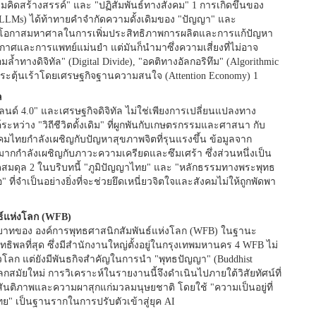
ามคิดสร้างสรรค์" และ "ปฏิสัมพันธ์ทางสังคม" 1 การเกิดขึ้นของ
 (LLMs) ได้ท้าทายคำจำกัดความดั้งเดิมของ "ปัญญา" และ
อบโอกาสมหาศาลในการเพิ่มประสิทธิภาพการผลิตและการแก้ปัญหา
าศและการแพทย์แม่นยำ แต่มันก็นำมาซึ่งความเสี่ยงที่ไม่อาจ
ล้ำทางดิจิทัล" (Digital Divide), "อคติทางอัลกอริทึม" (Algorithmic
กกระตุ้นเร้าโดยเศรษฐกิจฐานความสนใจ (Attention Economy) 1
ล
นด์ 4.0" และเศรษฐกิจดิจิทัล ไม่ใช่เพียงการเปลี่ยนแปลงทาง
ะหว่าง "วิถีชีวิตดั้งเดิม" ที่ผูกพันกับเกษตรกรรมและศาสนา กับ
คมไทยกำลังเผชิญกับปัญหาสุขภาพจิตที่รุนแรงขึ้น ข้อมูลจาก
ำลังเผชิญกับภาวะความเครียดและซึมเศร้า ซึ่งส่วนหนึ่งเป็น
สมดุล 2 ในบริบทนี้ "ภูมิปัญญาไทย" และ "หลักธรรมทางพระพุทธ
" ที่จำเป็นอย่างยิ่งที่จะช่วยยึดเหนี่ยวจิตใจและสังคมไม่ให้ถูกพัดพา
ธ์แห่งโลก (WFB)
ทบาทของ องค์การพุทธศาสนิกสัมพันธ์แห่งโลก (WFB) ในฐานะ
ธิพลที่สุด ซึ่งมีสำนักงานใหญ่ตั้งอยู่ในกรุงเทพมหานคร 4 WFB ไม่
ทั่วโลก แต่ยังมีพันธกิจสำคัญในการนำ "พุทธปัญญา" (Buddhist
ัยใหม่ การวิเคราะห์ในรายงานนี้จึงดำเนินไปภายใต้วิสัยทัศน์ที่
นติภาพและความผาสุกแก่มวลมนุษยชาติ โดยใช้ "ความเป็นอยู่ที่
ทย" เป็นฐานรากในการปรับตัวเข้าสู่ยุค AI