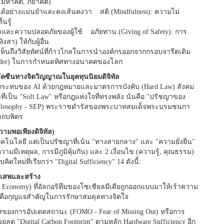
โมหาคติ, ภยาคติ)
ได้อย่างแม่นยำและคงเส้นคงวา สติ (Mindfulness): ความไม่
นรู้
และความปลอดภัยของผู้ใช้ อภัยทาน (Giving of Safety): การ
า) ให้กับผู้อื่น
เห็นถึงวิสัยทัศน์ที่ก้าวไกลในการนำองค์กรออกจากกรอบจารีตเดิม
Leader) ในการกำหนดทิศทางอนาคตของโลก
วัคซีนทางจิตวิญญาณในยุคทุนนิยมดิจิทัล
ระทบของ AI ด้วยกฎหมายและมาตรการบังคับ (Hard Law) สังคม
เป็น "Soft Law" หรือกฎแห่งใจที่ทรงพลัง นั่นคือ "ปรัชญาของ
 Philosophy - SEP) พระราชดำรัสของพระบาทสมเด็จพระบรมชนกา
าถบพิตร
ความพอเพียงดิจิทัล)
ทคโนโลยี แต่เป็นปรัชญาที่เน้น "ทางสายกลาง" และ "ความยั่งยืน"
มีเหตุผล, การมีภูมิคุ้มกัน) และ 2 เงื่อนไข (ความรู้, คุณธรรม)
ดใหม่ที่เรียกว่า "Digital Sufficiency" 14 ดังนี้:
เสพและสร้าง
Economy) ที่อัลกอริทึมของโซเชียลมีเดียถูกออกแบบมาให้เร้าความ
คือกุญแจสำคัญในการรักษาสมดุลทางจิตใจ
าสของการอัปเดตสถานะ (FOMO - Fear of Missing Out) หรือการ
่วยลด "Digital Carbon Footprint" ตามหลัก Hardware Sufficiency อีก