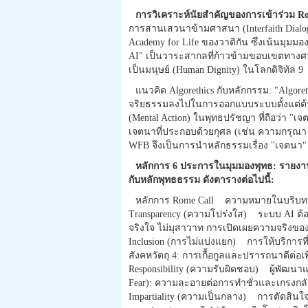
การวิเคราะห์นัยสำคัญของการเข้าร่วม Ro
การสานเสวนาข้ามศาสนา (Interfaith Dialogue
Academy for Life ของวาติกัน ซึ่งเน้นมุมม
AI" เป็นวาระสากลที่ก้าวข้ามขอบเขตทางศา
เป็นมนุษย์ (Human Dignity) ในโลกดิจิทัล 9
แนวคิด Algorethics กับหลักกรรม: "Algoret
จริยธรรมลงไปในการออกแบบระบบตั้งแต่ต้น 
(Mental Action) ในพุทธปรัชญา ที่ถือว่า "
เจตนาที่ประกอบด้วยกุศล (เช่น ความกรุณา
WFB จึงเป็นการนำหลักธรรมเรื่อง "เจตนา
หลักการ 6 ประการในมุมมองพุทธ: รายงา
กับหลักพุทธธรรม ดังตารางต่อไปนี้:
หลักการ Rome Call ความหมายในบริบ
Transparency (ความโปร่งใส) ระบบ AI ต้อ
จริงใจ ไม่มุสาวาท การเปิดเผยความจริง
Inclusion (การไม่แบ่งแยก) การให้บริการที
สังคหวัตถุ 4: การเกื้อกูลและปรารถนาดีต่อเพ
Responsibility (ความรับผิดชอบ) ผู้พัฒนาแ
Fear): ความละอายต่อการทำชั่วและเกรงกลัว
Impartiality (ความเป็นกลาง) การตัดสินใจ