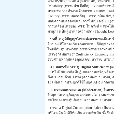
ลาง ปราศจากอคติ 4 (ฉันทาคติ, โทสาคติ, 
Reliability (ความน่าเชื่อถือ) ระบบทำงาน
ประมาท การทำงานด้วยความรอบคอบและตื่
Security (ความปลอดภัย) การปกป้องข้อมูล
มอบความปลอดภัยและการไม่เบียดเบียน (อหิงส
การเคลื่อนไหวของ WFB ในครั้งนี้ แสดงให้
มาสู่การเป็นผู้นำทางความคิด (Thought 
บทที่ 3: ภูมิปัญญาไทยแห่งความพอเพียง: 
ในขณะที่โลกตะวันตกพยายามแก้ปัญหาผลก
ไทยมีต้นทุนทางวัฒนธรรมที่สามารถทำหน้าที่
เศรษฐกิจพอเพียง" (Sufficiency Economy
ธิเบศร มหาภูมิพลอดุลยเดชมหาราช บรมน
3.1 ถอดรหัส SEP สู่ Digital Sufficiency (
SEP ไม่ใช่แนวคิดที่ปฏิเสธความเจริญหรือเ
ซึ่งประกอบด้วย 3 ห่วง (ความพอประมาณ, ความ
13 เมื่อนำมาประยุกต์ใช้ในยุค AI จะเกิดกรอบคิ
1. ความพอประมาณ (Moderation) ในการ
ในยุค "เศรษฐกิจฐานความสนใจ" (Attention 
สนใจและกระตุ้นกิเลส "ความพอประมาณ" 
การลด Digital Consumption: ไม่ตกเป็นท
บริโภคสินค้าดิจิทัลเกินความจำเป็น ซึ่งยังช