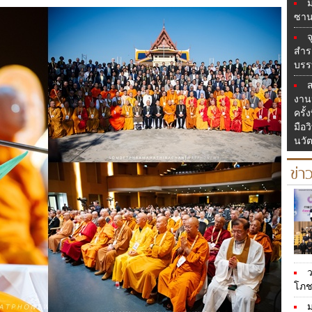
ซาน
จ
สำร
บรร
ส
งาน
ครั้
มือว
นวั
ข่า
ว
โภชน