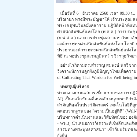
เมื่อวันที่ 6 ธันวาคม 2568 เวลา 09.3
ปริณายก ทรงมีพระบัญชาให้ เจ้าประคุณ ส
พระเชตุพนวิมลมังคลาราม ปฏิบัติหน้าที่แทน
ศาสนิกสัมพันธ์แห่งโลก (พ.ส.ล.) การประชุม
(ย.พ.ส.ล.) และการประชุมสภามหาวิทยาลัยพ
องค์การพุทธศาสนิกสัมพันธ์แห่งโลก โดยม
ประธานองค์การพุทธศาสนิกสัมพันธ์แห่งโล
พิธี ณ หอประชุมนวมภูมินทร์ วชิราวุธวิทย
อย่างไรก็ตามดร.สำราญ สมพงษ์ นักวิชากา
วิเคราะห์การปลูกฝังภูมิปัญญาไทยเพื่อความเ
of Cultivating Thai Wisdom for Well-being in
บทสรุปผู้บริหาร
ท่ามกลางกระแสธารเชี่ยวกรากของการปฏิวัติอุต
AI) เป็นกลไกขับเคลื่อนหลัก มนุษยชาติกำ
สำคัญที่สุดในประวัติศาสตร์ เทคโนโลยีที่
คลอนรากฐานของ "ความเป็นอยู่ที่ดี" (Well-
บริบทการดำเนินงานและวิสัยทัศน์ของ องค์ก
- WFB) นำเสนอการวิเคราะห์เชิงลึกและสั
ธรรมทางพระพุทธศาสนา" เข้ากับบริบทของโลก
ยั่งยืน