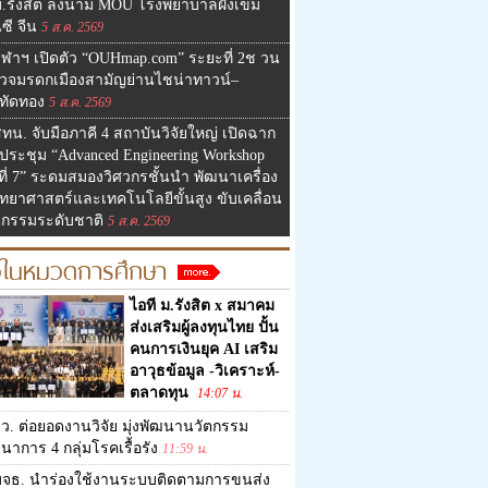
ม.รังสิต ลงนาม MOU โรงพยาบาลฝังเข็ม
ซี จีน
5 ส.ค. 2569
ุฬาฯ เปิดตัว “OUHmap.com” ระยะที่ 2ช วน
วจมรดกเมืองสามัญย่านไชน่าทาวน์–
ทัดทอง
5 ส.ค. 2569
ทน. จับมือภาคี 4 สถาบันวิจัยใหญ่ เปิดฉาก
ประชุม “Advanced Engineering Workshop
งที่ 7” ระดมสมองวิศวกรชั้นนำ พัฒนาเครื่อง
ิทยาศาสตร์และเทคโนโลยีขั้นสูง ขับเคลื่อน
ตกรรมระดับชาติ
5 ส.ค. 2569
วในหมวดการศึกษา
ไอที ม.รังสิต x สมาคม
ส่งเสริมผู้ลงทุนไทย ปั้น
คนการเงินยุค AI เสริม
อาวุธข้อมูล -วิเคราะห์-
ตลาดทุน
14:07 น.
ว. ต่อยอดงานวิจัย มุ่งพัฒนานวัตกรรม
าการ 4 กลุ่มโรคเรื้อรัง
11:59 น.
มจธ. นำร่องใช้งานระบบติดตามการขนส่ง