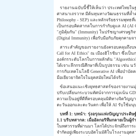
รายงานฉบับนี้ชี้ให้เห็นว่า ประเทศไทย
ศาสนาเถรวาท มีต้นทุนทางวัฒนธรรมที่ล้ำค่
Philosophy - SEP) และหลักจริยธรรมพุทธที
เป็นกรอบคิดสากลในการกำกับดูแล AI (AI Go
"ภูมิคุ้มกัน" (Immunity) ในปรัชญาเศรษฐกิจพ
(Digital Immunity) เพื่อรับมือกับภัยคุกค
สาระสำคัญของรายงานยังครอบคลุมถึงบ
Call for AI Ethics" ณ เมืองฮิโรชิมา ซึ่งเ
องค์กรระดับโลกในการผลักดัน "Algorethics
ได้เจาะลึกกรณีศึกษาที่เป็นรูปธรรม เช่น น
การกับเทคโนโลยี Generative AI เพื่อบำบัดคว
มือเยียวยาจิตใจในยุคสมัยใหม่ได้จริง
ข้อเสนอแนะเชิงยุทธศาสตร์ของรายงานมุ่
ปรับเปลี่ยนกระบวนทัศน์จากการมุ่งเน้น GDP
ความเป็นอยู่ที่ดีที่ครอบคลุมมิติทางจิต
ตะวันออกและตะวันตก เพื่อให้ AI รับใช้ม
บทที่ 1: บทนำ: รุ่งอรุณแห่งปัญญาประดิ
1.1 บริบทสากล: เมื่ออัลกอริทึมกลายเป็นผู
ในทศวรรษที่ผ่านมา โลกได้ประจักษ์ถึงการ
จำกัดอยู่เพียงระบบอัตโนมัติในโรงงานอุตสาห