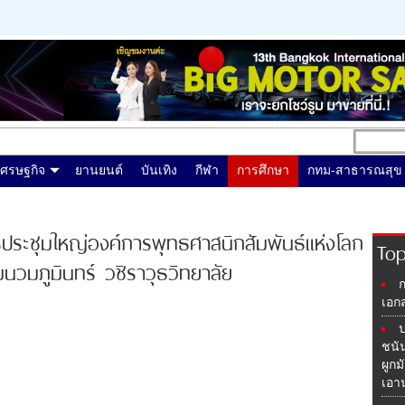
เศรษฐกิจ
ยานยนต์
บันเทิง
กีฬา
การศึกษา
กทม-สาธารณสุข
รประชุมใหญ่องค์การพุทธศาสนิกสัมพันธ์แห่งโลก
Top
ุมนวมภูมินทร์ วชิราวุธวิทยาลัย
ก
เอก
ป
ชนั
ผูกม
เอา