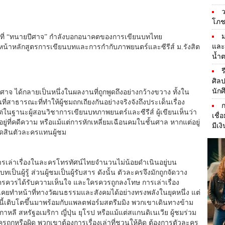
ว
โภชน
สิ่งที่ “ทนายปีศาจ” กำลังบอกอนาคตของการเขียนบทไทย
และ
วหน้าหลักสูตรการเขียนบทและการกำกับภาพยนตร์และซีรีส์ ม.รังสิต
น้ำ
ร
ศิล
นัก
ีศาจ ได้กลายเป็นหนึ่งในผลงานที่ถูกพูดถึงอย่างกว้างขวาง ทั้งใน
ี่สาธารณะที่ทำให้ผู้ชมถกเถียงกันอย่างจริงจังถึงประเด็นเรื่อง
ในฐานะผู้สอนวิชาการเขียนบทภาพยนตร์และซีรีส์ ผู้เขียนเห็นว่า
เชื่
้อยู่ที่คดีความ หรือแม้แต่การหักเหลี่ยมเฉือนคมในชั้นศาล หากแต่อยู่
มีเง
่รีบตัดสินตัวละครแทนผู้ชม
เล่าเรื่องในละครโทรทัศน์ไทยจำนวนไม่น้อยดำเนินอยู่บน
ป็นผู้รู้ ส่วนผู้ชมเป็นผู้รับสาร ดังนั้น ตัวละครจึงมักถูกจัดวาง
ครควรได้รับความเห็นใจ และใครควรถูกลงโทษ การเล่าเรื่อง
ันเคยทำหน้าที่ทางวัฒนธรรมและสังคมได้อย่างทรงพลังในยุคหนึ่ง แต่
นนี้เติบโตขึ้นมาพร้อมกับแพลตฟอร์มสตรีมมิง พวกเขาเดินทางข้าม
ลี สหรัฐอเมริกา ญี่ปุ่น ยุโรป หรือแม้แต่สแกนดิเนเวีย ผู้ชมร่วม
่าใครถูกหรือผิด พวกเขาต้องการเรื่องเล่าที่ชวนให้คิด ต้องการตัวละคร