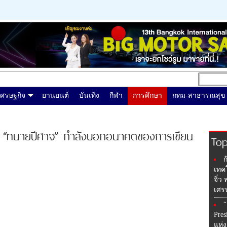
เศรษฐกิจ
ยานยนต์
บันเทิง
กีฬา
การศึกษา
กทม-สาธารณสุข
่งที่ “ทนายปีศาจ” กำลังบอกอนาคตของการเขียน
Top
ก
เทค
จิ๋ว
เศร
“
Pres
แห่ง