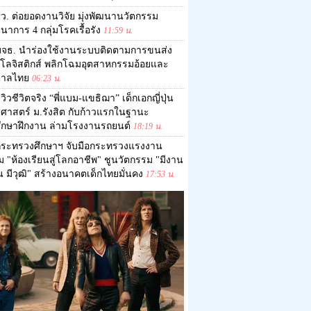
ว. ต่อยอดงานวิจัย มุ่งพัฒนานวัตกรรม
าการ 4 กลุ่มโรคเรื้อรัง
11:59 น.
มจธ. นำร่องใช้งานระบบติดตามการขนส่ง
โลจิสติกส์ พลิกโฉมอุตสาหกรรมอ้อยและ
ตาลไทย
06:23 น.
ีวิวชีวิตจริง “พี่แบม-แขธิฌา” เด็กเอกญี่ปุ่น
ปศาสตร์ ม.รังสิต กับก้าวแรกในฐานะ
ศึกษาฝึกงาน ล่ามโรงงานรถยนต์
18:19 น.
กระทรวงศึกษาฯ จับมือกระทรวงแรงงาน
อม "ห้องเรียนสู่โลกอาชีพ" ชูนวัตกรรม "มีงาน
ิน มีวุฒิ" สร้างอนาคตเด็กไทยมั่นคง
17:53 น.