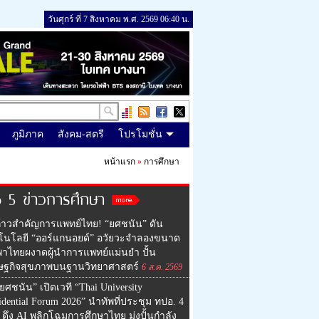
วันศุกร์ ที่ 7 สิงหาคม พ.ศ. 2569 06:40 น.
ภูมิภาค
สังคม-สตรี
โปรโมชั่น
หน้าแรก
»
การศึกษา
 5 ข่าวการศึกษา
้าวสำคัญการแพทย์ไทย! “ยศชนัน” ดัน
โนโลยี “ออร์แกนอยด์” อวัยวะจำลองขนาด
 พาไทยผงาดผู้นำการแพทย์แม่นยำ ปั้น
ษฐกิจสุขภาพบนฐานวิทยาศาสตร์
6 ส.ค. 2569
ยศชนัน” เปิดเวที “Thai University
idential Forum 2026” นำทัพที่ประชุม ทปอ. 4
 ดึง AI พลิกโฉมการศึกษาไทย มุ่งปั้นกำลัง