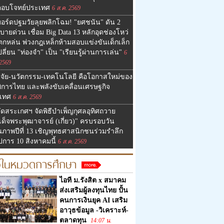
อบโจทย์ประเทศ
6 ส.ค. 2569
อร์ดปฐมวัยลุยพลิกโฉม! "ยศชนัน" ดัน 2
ายด่วน เชื่อม Big Data 13 หลักอุดช่องโหว่
ตกหล่น พ่วงกฎเหล็กห้ามสอบแข่งขันเด็กเล็ก
เปลี่ยน "ท่องจำ" เป็น "เรียนรู้ผ่านการเล่น"
6
 2569
ิจัย-นวัตกรรม-เทคโนโลยี คือโอกาสใหม่ของ
ิการไทย และพลังขับเคลื่อนเศรษฐกิจ
เทศ
6 ส.ค. 2569
ัดสระเกศฯ จัดพิธีบำเพ็ญกุศลอุทิศถวาย
เด็จพระพุฒาจารย์ (เกี่ยว)" ครบรอบวัน
ภาพปีที่ 13 เชิญพุทธศาสนิกชนร่วมรำลึก
ปการ 10 สิงหาคมนี้
6 ส.ค. 2569
วในหมวดการศึกษา
ไอที ม.รังสิต x สมาคม
ส่งเสริมผู้ลงทุนไทย ปั้น
คนการเงินยุค AI เสริม
อาวุธข้อมูล -วิเคราะห์-
ตลาดทุน
14:07 น.