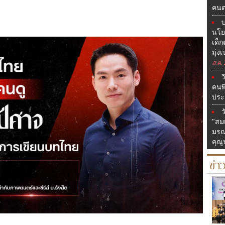
คนต
บ
นโยบ
เด็ก
มุ่ง
ส.ค.
ว
คนพ
ประ
ว
"สม
มรณ
คุณู
ข่า