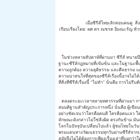
เมื่อซีรีส์ไทยเลิกสอนคนดู 
เรียบเรียงโดย: ผศ.ดร.ณชรต อิ่มณะรัญ หั
ในช่วงหลายสัปดาห์ที่ผ่านมา ซีรีส์ ทนายป
ฐานะซีรีส์กฎหมายที่เข้มข้น และในฐานะพื้นท
ความถูกต้อง ความยุติธรรม และศีลธรรม แต่
ความน่าสนใจที่สุดของซีรีส์เรื่องนี้อาจไม่ได
ที่สิ่งที่ซีรีส์เรื่องนี้ “ไม่ทำ” นั่นคือ การไม
ตลอดระยะเวลาหลายทศวรรษที่ผ่านมา การ
สมมติฐานสำคัญประการหนึ่ง นั่นคือ ผู้เขียนบทเ
อย่างชัดเจนว่าใครคือคนดี ใครคือคนเลว ใ
ลักษณะดังกล่าวไม่ใช่สิ่งผิด ตรงกันข้าม ม
โลกในปัจจุบันเปลี่ยนไปแล้ว ผู้ชมไทยในวั
พรมแดนทางวัฒนธรรมทุกวันผ่านซีรีส์จากเกาห
สมัยจึงไม่ได้ต้องการเพียงเรื่องเล่าที่บอกว