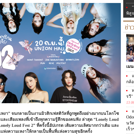
“
พิสู
ข่า
เมน
แ
กล้อ
ท
รวี
13:0
หงา” จนกลายเป็นงานมิวสิกเฟสติวัลที่
ถูกพูดถึงอย่างมากบนโลกโซ
Odo
ละเสียงเพลงที่เข้าถึงทุ
กความรู้สึกของคนฟัง ล่าสุด “Lonely Loud
นวัด
onely Loud Fest 2” ที่ครั้งนี้อัปเกรด เติมความเลิศมากกว่าเดิม และ
เร็วๆ
แห่
งความเหงาให้กลายเป็นพื้นที่แห่
งความสุขอีกครั้ง