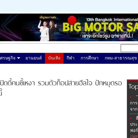
เศรษฐกิจ
ยานยนต์
บันเทิง
กีฬา
การศึกษา
กทม-สาธารณสุข
ปิดตี้คนขี้เหงา รวมตัวท็อปสายฮีลใจ ปักหมุดรอ
Top
้
“
การ
จาก 
ฮ
ประ
ฟอร
2569