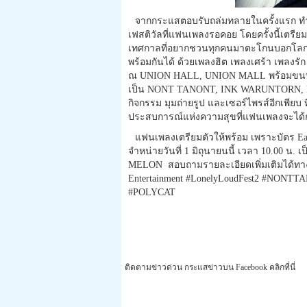
จากกระแสตอบรับถล่มทลายในครั้
งแรก ทำ
เฟสติวั
ลที่แฟนเพลงรอคอย โดยครั้งนี้เตรียมเป
เทศกาลที่
อยากชวนทุกคนมาตะโกนบอกโลกว่า 
พร้อมกันได้ ด้วยเพลงฮิต เพลงเศร้า เพลงรัก 
ณ UNION HALL, UNION MALL พร้อมขนทั
เป็น NONT TANONT, INK WARUNTORN, 
กิจกรรม มุมถ่ายรูป และเซอร์ไพรส์อีกเพียบ ที
ประสบการณ์แห่งความสุขที่
แฟนเพลงจะได้ก
แฟนเพลงเตรียมตัวให้พร้อม เพราะบัตร Ea
จำหน่ายวันที่ 1 มิถุนายนนี้ เวลา 10.00 น. 
MELON สอบถามรายละเอียดเพิ่มเติมได้
ทา
Entertainment #LonelyLoudFest2 #N
#POLYCAT
ติดตามข่าวด่วน กระแสข่าวบน Facebook คลิกที่นี่