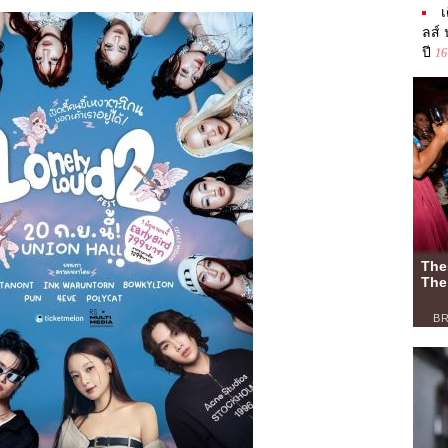
เ
ลส์
ปี
16