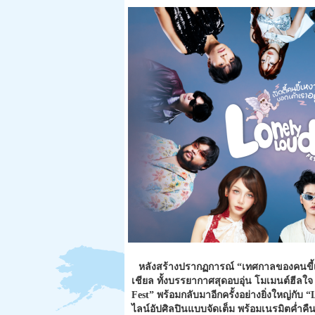
หลังสร้างปรากฏการณ์ “เทศกาลของคนขี้เ
เชียล ทั้งบรรยากาศสุดอบอุ่น โมเมนต์ฮีลใจ แ
Fest” พร้อมกลับมาอีกครั้งอย่างยิ่
งใหญ่กับ “L
ไลน์อัปศิลปินแบบจัดเต็ม พร้อมเนรมิตค่ำคืน