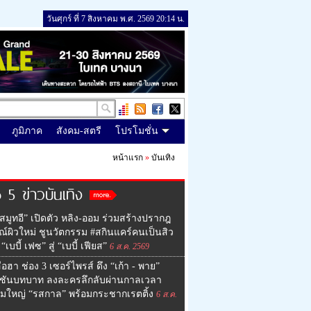
วันศุกร์ ที่ 7 สิงหาคม พ.ศ. 2569 20:14 น.
ภูมิภาค
สังคม-สตรี
โปรโมชั่น
หน้าแรก
»
บันเทิง
 5 ข่าวบันเทิง
สมูทอี” เปิดตัว หลิง-ออม ร่วมสร้างปรากฎ
ณ์ผิวใหม่ ชูนวัตกรรม #สกินแคร์คนเป็นสิว
“เบบี้ เฟซ” สู่ “เบบี้ เฟียส”
6 ส.ค. 2569
ือฮา ช่อง 3 เซอร์ไพรส์ ดึง “เก้า - พาย”
ชันบทบาท ลงละครลึกลับผ่านกาลเวลา
์มใหญ่ “รสกาล” พร้อมกระชากเรตติ้ง
6 ส.ค.