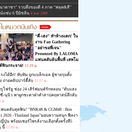
นาตาชา” รวบตึงของดี 4 ภาค “ฟลุค&ลี”
จน์แซ่บ 6 ปีมิชลิน
6 ส.ค. 2569
วในหมวดบันเทิง
“ตี๋-เฮง” ทำห้างแตก! ใน
งาน Fan Gathering
"อย่าขอพี่เจน"
Presented By LALOMA
แฟนคลับล้นพื้นที่ เสพโม
ต์ฟินกระจาย!
11:19 น.
รงได้อีก! ทับทิม ถูกแบล็กเมล ผู้ชายรุมตั้ง
ง ถ่ายคลิปปาร์ตี้ลับ
11:17 น.
รูโฟร์ยู ช่อง 24 เสิร์ฟมนต์รักหลอน “ดับแสง
” ซี-นุนิว พาผูกชะตาฝ่าคำสาปคฤหาสน์ลึกลับ
6 น.
แฟนคลับสุดฟิน! “BNK48 & CGM48 : Bon
ri 2026 -Thailand Japan”มอบความสนุก ฟีลงา
ญี่ปุ่น พร้อมเซอร์ไพรส์งานเลือกตั้งครั้งที่5
 นี้
11:03 น.