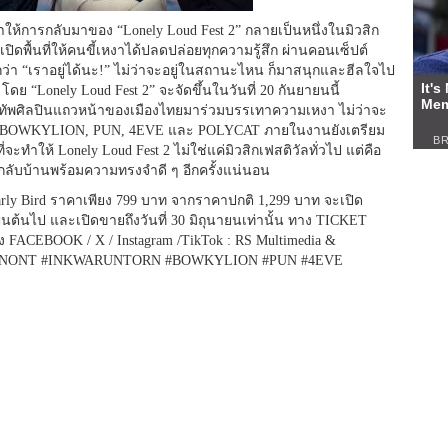
ให้การกลับมาของ “Lonely Loud Fest 2” กลายเป็นหนึ่งในมิวสิก
ิดพื้นที่
ให้คนขี้เหงาได้ปลดปล่อยทุ
กความรู้สึก ผ่านคอนเซ็ปต์
“เราอยู่ได้นะ!” ไม่ว่าจะอยู่ในสถานะไหน ก็มาสนุกและฮีลใจไป
โดย “Lonely Loud Fest 2” จะจัดขึ้นในวันที่ 20 กันยายนนี้
พศิลปินแถวหน้าของเมื
องไทยมาร่วมบรรเทาความเหงา ไม่ว่าจะ
BOWKYLION, PUN, 4EVE และ POLYCAT ภายในงานยังเตรียม
่จะทำให้ Lonely Loud Fest 2 ไม่ใช่แค่มิวสิกเฟสติวัลทั่วไป แต่คือ
ลับบ้านพร้
อมความทรงจำดี ๆ อีกครั้งแน่นอน
rly Bird ราคาเพียง 799 บาท จากราคาปกติ 1,299 บาท จะเปิด
เป็นต้นไป และเปิดขายถึงวันที่ 30 มิถุนายนเท่านั้น ทาง TICKET
ง FACEBOOK / X / Instagram /TikTok : RS Multimedia &
ONTTANONT #INKWARUNTORN #BOWKYLION #PUN #4EVE