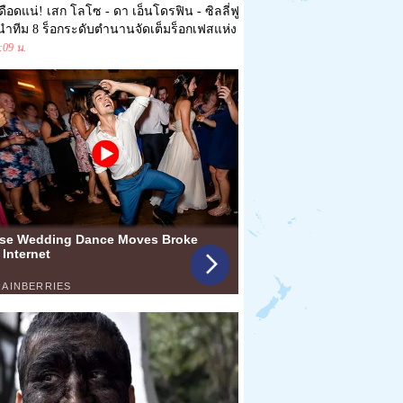
ดือดแน่! เสก โลโซ - ดา เอ็นโดรฟิน - ซิลลี่ฟู
 นำทีม 8 ร็อกระดับตำนานจัดเต็มร็อกเฟสแห่ง
:09 น.