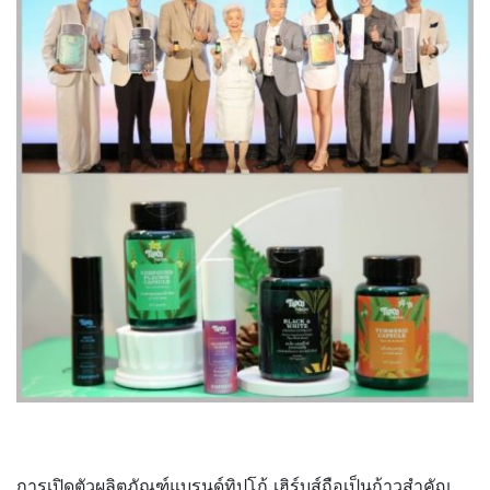
การเปิดตัวผลิตภัณฑ์แบรนด์ทิปโก้ เฮิร์บส์ถือเป็นก้าวสำคัญ