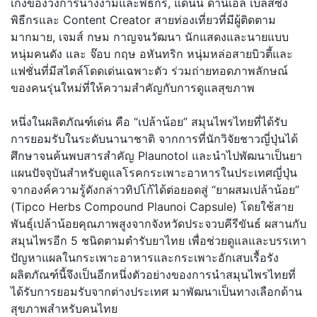
เก่งของวงการนางงามและพิธีกร, แดนนี่ ดานิเอล เบล็สซิ่ง
พิธีกรและ Content Creator สายท่องเที่ยวที่มีผู้ติดตาม
มากมาย, เจมส์ กษม กาญจนวัฒนา นักแสดงและนายแบบ
หนุ่มคนดัง และ จ๊อบ กฤษ อหันทริก หนุ่มหล่อสายบิวตี้และ
แฟชั่นที่มีสไตล์โดดเด่นเฉพาะตัว ร่วมถ่ายทอดภาพลักษณ์
ของคนรุ่นใหม่ที่ให้ความสำคัญกับการดูแลสุขภาพ
หนึ่งในผลิตภัณฑ์เด่น คือ “เปล้าน้อย” สมุนไพรไทยที่ได้รับ
การยอมรับในระดับนานาชาติ จากการที่นักวิจัยชาวญี่ปุ่นได้
ศึกษาจนค้นพบสารสำคัญ Plaunotol และนำไปพัฒนาเป็นยา
แผนปัจจุบันสำหรับดูแลโรคกระเพาะอาหารในประเทศญี่ปุ่น
จากองค์ความรู้ดังกล่าวทิปโก้ได้ต่อยอดสู่ “ยาผสมเปล้าน้อย”
(Tipco Herbs Compound Plaunoi Capsule) โดยใช้สาย
พันธุ์เปล้าน้อยคุณภาพสูงจากจังหวัดประจวบคีรีขันธ์ ผสานกับ
สมุนไพรอีก 5 ชนิดตามตำรับยาไทย เพื่อช่วยดูแลและบรรเทา
ปัญหาแผลในกระเพาะอาหารและกระเพาะอักเสบเรื้อรัง
ผลิตภัณฑ์นี้จึงเป็นอีกหนึ่งตัวอย่างของการนำสมุนไพรไทยที่
ได้รับการยอมรับจากต่างประเทศ มาพัฒนาเป็นทางเลือกด้าน
สุขภาพสำหรับคนไทย