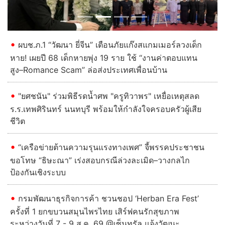
ผบช.ภ.1 “วัฒนา ยี่จีน” เตือนภัยแก๊งสแกมเมอร์ลวงเด็ก
หาย! เผยปี 68 เด็กหายพุ่ง 19 ราย ใช้ “งานค่าตอบแทน
สูง–Romance Scam” ล่อส่งประเทศเพื่อนบ้าน
"ยศชนัน" ร่วมพิธีรดน้ำศพ "ครูทิวาพร" เหยื่อเหตุสลด
ร.ร.เทพศิรินทร์ นนทบุรี พร้อมให้กำลังใจครอบครัวผู้เสีย
ชีวิต
“เครือข่ายต้านความรุนแรงทางเพศ” จี้พรรคประชาชน
ขอโทษ “ธิษะณา” เร่งสอบกรณีล่วงละเมิด–วางกลไก
ป้องกันเชิงระบบ
กรมพัฒนาธุรกิจการค้า ชวนชอป ‘Herban Era Fest’
ครั้งที่ 1 ยกขบวนสมุนไพรไทย เสิร์ฟคนรักสุขภาพ
ระหว่างวันที่ 7 - 9 ส.ค. 69 @เซ็นทรัล แจ้งวัฒนะ