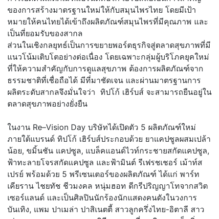
ของการสร้างมาตรฐานใหม่ให้กับสมุนไพรไทย โดยมีเป้า
หมายให้คนไทยได้เข้าถึงผลิตภัณฑ์สมุนไพรที่มีคุณภาพ และ
เป็นที่ยอมรับของสากล
ส่วนในเชิงกลยุทธ์เป็นการขยายพอร์ตธุรกิจสู่ตลาดสุขภาพที่มี
แนวโน้มเติบโตอย่างต่อเนื่อง โดยเฉพาะกลุ่มผู้บริโภคยุคใหม่
ที่ให้ความสำคัญกับการดูแลสุขภาพ ต้องการผลิตภัณฑ์จาก
ธรรมชาติที่เชื่อถือได้ มีที่มาชัดเจน และผ่านมาตรฐานการ
ผลิตระดับสากลจึงมั่นใจว่า ทิปโก้ เฮิร์บส์ จะสามารถยืนอยู่ใน
ตลาดสุขภาพอย่างยั่งยืน
ในงาน Re–Vision Day บริษัทได้เปิดตัว 5 ผลิตภัณฑ์ใหม่
ภายใต้แบรนด์ ทิปโก้ เฮิร์บส์ประกอบด้วย ยาแคปซูลผสมเปล้า
น้อย, ขมิ้นชัน แคปซูล, แบล็คแอนด์ไวท์กระชายสกัดแคปซูล,
ฟ้าทะลายโจรสกัดแคปซูล และฟ้ามินต์ รีเฟรชเชอร์ เม้าท์ส
เปรย์ พร้อมด้วย 5 พรีเซนเตอร์ของผลิตภัณฑ์ ได้แก่ พาร์ท
เคียราน ไชยทัช ชีวมงคล หนุ่มฮอท ดีกรีปริญญาโทจากสวิต
เซอร์แลนด์ และเป็นศิลปินนักร้องนักแสดงคนดังในวงการ
บันเทิง, แพม ปาเมล่า ปาสิเนตตี้ สาวลูกครึ่งไทย-อิตาลี สาว