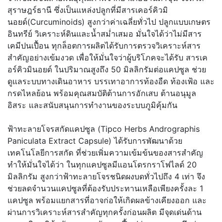
สุราษฎร์ธานี ซึ่งเป็นแหล่งปลูกที่มีสารเคอร์คิวมิ
นอยด์(Curcuminoids) สูงกว่าค่าเฉลี่ยทั่วไป ปลูกแบบเกษตร
อินทรีย์ วิเคราะห์ดินและน้ำสม่ำเสมอ มั่นใจได้ว่าไม่มีสาร
เคมีปนเปื้อน ทุกล็อตการผลิตได้รับการตรวจวิเคราะห์สาร
สำคัญอย่างเข้มงวด เพื่อให้มั่นใจว่าผู้บริโภคจะได้รับ สารเค
อร์คิวมินอยด์ ในปริมาณสูงถึง 50 มิลลิกรัมต่อแคปซูล ช่วย
ดูแลระบบทางเดินอาหาร บรรเทาอาการท้องอืด ท้องเฟ้อ และ
กรดไหลย้อน พร้อมคุณสมบัติต้านการอักเสบ ต้านอนุมูล
อิสระ และสนับสนุนการทำงานของระบบภูมิคุ้มกัน
ฟ้าทะลายโจรสกัดแคปซูล (Tipco Herbs Andrographis
Paniculata Extract Capsule) ได้รับการพัฒนาด้วย
เทคโนโลยีการสกัด ที่ช่วยเพิ่มความเข้มข้นของสารสำคัญ
ทำให้มั่นใจได้ว่า ในทุกแคปซูลมีแอนโดรกราโฟไลด์ 20
มิลลิกรัม สูงกว่าฟ้าทะลายโจรชนิดผงบดทั่วไปถึง 4 เท่า จึง
ช่วยลดจำนวนแคปซูลที่ต้องรับประทานเหลือเพียงครั้งละ 1
แคปซูล พร้อมแยกสารที่อาจก่อให้เกิดผลข้างเคียงออก และ
ผ่านการวิเคราะห์สารสำคัญทุกครั้งก่อนผลิต มีจุดเด่นด้าน