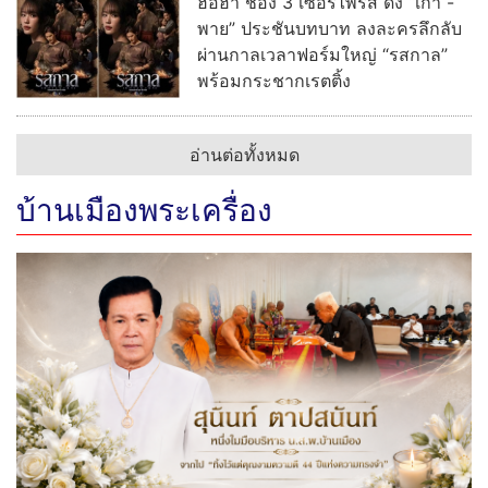
ฮือฮา ช่อง 3 เซอร์ไพรส์ ดึง “เก้า -
พาย” ประชันบทบาท ลงละครลึกลับ
ผ่านกาลเวลาฟอร์มใหญ่ “รสกาล”
พร้อมกระชากเรตติ้ง
อ่านต่อทั้งหมด
บ้านเมืองพระเครื่อง