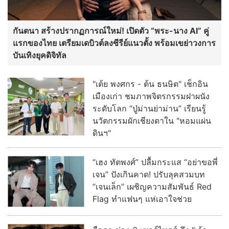
กันตนา สร้างปรากฏการณ์ใหม่! เปิดตัว “พระ-นาง AI” คู่
แรกของไทย เตรียมเดบิวต์ลงซีรีย์แนวตั้ง พร้อมเขย่าวงการ
บันเทิงยุคดิจิทัล
"เต้ย พงศกร - ต้น ธนษิต" เช็กอิน
เมืองเก่า ชมภาพจิตรกรรมฝาผนัง
ระดับโลก “ปู่ม่านย่าม่าน” เรียนรู้
นวัตกรรมผักเชียงดาใน "หอมแผ่น
ดินฯ"
“เฮง ทัตพงศ์” ปลื้มกระแส “อย่าขอพี่
เจน” ปังเกินคาด! ปรับลุคสวมบท
“เจนเล็ก” เผชิญความสัมพันธ์ Red
Flag ทำแฟนๆ แห่เอาใจช่วย