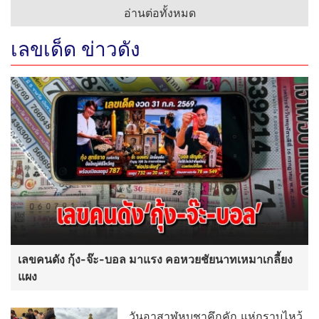
อ่านต่อทั้งหมด
เลขเด็ด ข่าวดัง
เลขคนดัง กุ้ง-จ๊ะ-บอล มาแรง คอหวยชัยนาทเหมาเกลี้ยง
แผง
วันอาสาฬหบูชาคึกคัก แห่กราบไหว้