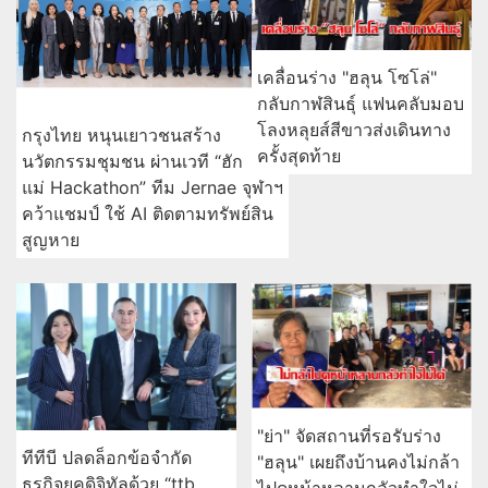
เคลื่อนร่าง "ฮลุน โซโล่"
กลับกาฬสินธุ์ แฟนคลับมอบ
โลงหลุยส์สีขาวส่งเดินทาง
กรุงไทย หนุนเยาวชนสร้าง
ครั้งสุดท้าย
นวัตกรรมชุมชน ผ่านเวที “ฮัก
แม่ Hackathon” ทีม Jernae จุฬาฯ
คว้าแชมป์ ใช้ AI ติดตามทรัพย์สิน
สูญหาย
"ย่า" จัดสถานที่รอรับร่าง
ทีทีบี ปลดล็อกข้อจำกัด
"ฮลุน" เผยถึงบ้านคงไม่กล้า
ธุรกิจยุคดิจิทัลด้วย “ttb
ไปดูหน้าหลานกลัวทำใจไม่