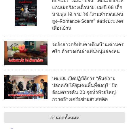
ผบช.ภ.1 “วัฒนา ยี่จีน” เตือนภัยแก๊งส
แกมเมอร์ลวงเด็กหาย! เผยปี 68 เด็ก
หายพุ่ง 19 ราย ใช้ “งานค่าตอบแทน
สูง–Romance Scam” ล่อส่งประเทศ
เพื่อนบ้าน
จ่อยิงสาวตรังดับคาเตียงบ้านเช่านคร
ศรีฯ ตำรวจเร่งล่าแฟนหนุ่มล่องหน
บช.ปส. เปิดปฏิบัติการ "คืนความ
ปลอดภัยให้ชุมชนพื้นที่ชลบุรี" ปิด
ล้อมตรวจค้น 20 จุดทั่วห้วยใหญ่
กวาดล้างเครือข่ายยาเสพติด
อ่านต่อทั้งหมด