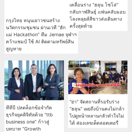
เคลื่อนร่าง "ฮลุน โซโล่"
กลับกาฬสินธุ์ แฟนคลับมอบ
โลงหลุยส์สีขาวส่งเดินทาง
กรุงไทย หนุนเยาวชนสร้าง
ครั้งสุดท้าย
นวัตกรรมชุมชน ผ่านเวที “ฮัก
แม่ Hackathon” ทีม Jernae จุฬาฯ
คว้าแชมป์ ใช้ AI ติดตามทรัพย์สิน
สูญหาย
"ย่า" จัดสถานที่รอรับร่าง
ทีทีบี ปลดล็อกข้อจำกัด
"ฮลุน" เผยถึงบ้านคงไม่กล้า
ธุรกิจยุคดิจิทัลด้วย “ttb
ไปดูหน้าหลานกลัวทำใจไม่
business one” ก้าวสู่
ได้ ส่องเลขเด็ดลอตเตอรี่
บทบาท “Growth