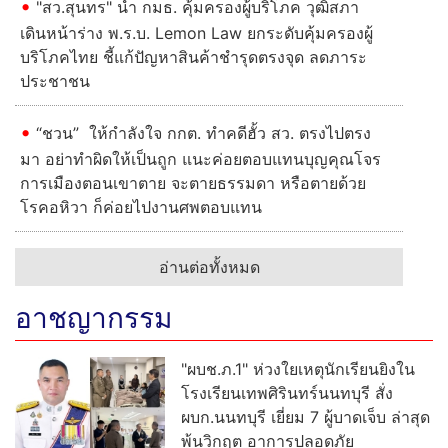
"สว.สุนทร" นำ กมธ. คุ้มครองผู้บริโภค วุฒิสภา
เดินหน้าร่าง พ.ร.บ. Lemon Law ยกระดับคุ้มครองผู้
บริโภคไทย ชี้แก้ปัญหาสินค้าชำรุดตรงจุด ลดภาระ
ประชาชน
“ชวน” ให้กำลังใจ กกต. ทำคดีฮั้ว สว. ตรงไปตรง
มา อย่าทำผิดให้เป็นถูก แนะค่อยตอบแทนบุญคุณโจร
การเมืองตอนเขาตาย จะตายธรรมดา หรือตายด้วย
โรคอหิวา ก็ค่อยไปงานศพตอบแทน
อ่านต่อทั้งหมด
อาชญากรรม
"ผบช.ภ.1" ห่วงใยเหตุนักเรียนยิงใน
โรงเรียนเทพศิรินทร์นนทบุรี สั่ง
ผบก.นนทบุรี เยี่ยม 7 ผู้บาดเจ็บ ล่าสุด
พ้นวิกฤต อาการปลอดภัย