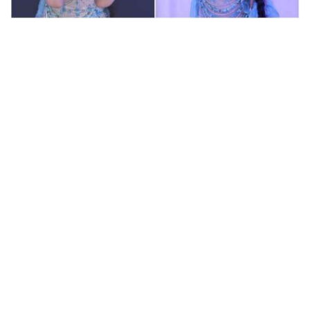
ฟาดลุคใหม่! “แบม พิชญานิน” แดนซ์สับทุกจังหวะ ชวน
แฟนๆ แกะท่า #นอกจอนอกใจ
เจอแล้ว! คนที่ใช้ความหน้าเด็กได้
เปลืองที่สุด “เจี๊ยบ พิจิตตรา” ลุคนี้
ละมุนจนใจเต้นแรง
“ออกัส-เล้ง” ทำเพลงจีนกับ
“TENCENT MUSIC” ฮุกติดหู ฮิตทั่ว
โซเชี่ยลจีน “Destiny Sparks” (有你
的烟火) เพลงจีนประกอบซีรีส์
“บุพเพสันนิวาส”
เปิดหัวใจ "เม พรีมายา" เลิกเฟียส
เพราะคำว่าแม่ ทุกอย่างในชีวิต