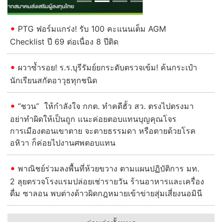
PTG ฟอร์มแกร่ง! รับ 100 คะแนนเต็ม AGM
Checklist ปี 69 ต่อเนื่อง 8 ปีติด
ผวาซ้ำรอย! ร.ร.บุรีรัมย์ยกระดับตรวจเข้ม! ค้นกระเป๋า
นักเรียนสกัดอาวุธทุกชนิด
“ชวน” ให้กำลังใจ กกต. ทำคดีฮั้ว สว. ตรงไปตรงมา
อย่าทำผิดให้เป็นถูก แนะค่อยตอบแทนบุญคุณโจร
การเมืองตอนเขาตาย จะตายธรรมดา หรือตายด้วยโรค
อหิวา ก็ค่อยไปงานศพตอบแทน
พาณิชย์ร่วมลงพื้นที่ห้วยขวาง ตามแผนปฏิบัติการ มท.
2 ลุยตรวจโรงแรมปล่อยเช่ารายวัน ร้านอาหารและเครื่อง
ดื่ม ซาลอน พบต่างด้าวผิดกฎหมายเข้าข่ายสุ่มเสี่ยงนอมินี