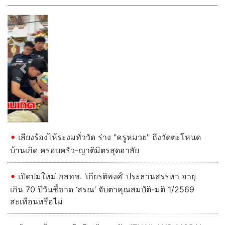
Previous
Next
เสียงร้องไห้ระงมทั่ววัด ร่าง "ครูหมวย" ถึงวัดตะโหนด
บ้านเกิด ครอบครัว-ญาติมิตรสุดอาลัย
เปิดปมใหม่ กสทช. ‘เกียรติพงศ์’ ประธานสรรหา อายุ
เกิน 70 ปีวันชี้ขาด ‘สรณ’ จับตาคุณสมบัติ-มติ 1/2569
สะเทือนหรือไม่