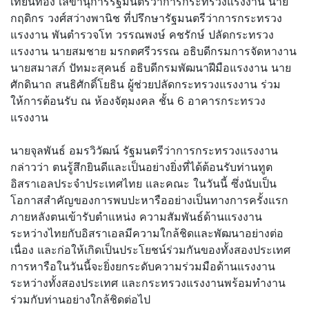
เทียนทอง เลขานุการรัฐมนตรีว่าการกระทรวงแรงงาน นาย
กฤดิกร วงศ์สว่างพานิช ที่ปรึกษารัฐมนตรีว่าการกระทรวง
แรงงาน พันตำรวจโท วรรณพงษ์ คชรักษ์ ปลัดกระทรวง
แรงงาน นายสมชาย มรกตศรีวรรณ อธิบดีกรมการจัดหางาน
นายสมาสภ์ ปัทมะสุคนธ์ อธิบดีกรมพัฒนาฝีมือแรงงาน นาย
ศักดินาถ สนธิศักดิ์โยธิน ผู้ช่วยปลัดกระทรวงแรงงาน ร่วม
ให้การต้อนรับ ณ ห้องจัตุมงคล ชั้น 6 อาคารกระทรวง
แรงงาน
นายจุลพันธ์ อมรวิวัฒน์ รัฐมนตรีว่าการกระทรวงแรงงาน
กล่าวว่า ตนรู้สึกยินดีและเป็นอย่างยิ่งที่ได้ต้อนรับท่านทูต
อิสราเอลประจำประเทศไทย และคณะ ในวันนี้ ซึ่งนับเป็น
โอกาสสำคัญของการพบปะหารืออย่างเป็นทางการครั้งแรก
ภายหลังตนเข้ารับตำแหน่ง ความสัมพันธ์ด้านแรงงาน
ระหว่างไทยกับอิสราเอลมีความใกล้ชิดและพัฒนาอย่างต่อ
เนื่อง และก่อให้เกิดเป็นประโยชน์ร่วมกันของทั้งสองประเทศ
การหารือในวันนี้จะยิ่งยกระดับความร่วมมือด้านแรงงาน
ระหว่างทั้งสองประเทศ และกระทรวงแรงงานพร้อมทำงาน
ร่วมกับท่านอย่างใกล้ชิดต่อไป