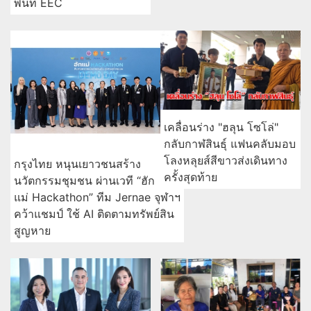
พื้นที่ EEC
เคลื่อนร่าง "ฮลุน โซโล่"
กลับกาฬสินธุ์ แฟนคลับมอบ
โลงหลุยส์สีขาวส่งเดินทาง
กรุงไทย หนุนเยาวชนสร้าง
ครั้งสุดท้าย
นวัตกรรมชุมชน ผ่านเวที “ฮัก
แม่ Hackathon” ทีม Jernae จุฬาฯ
คว้าแชมป์ ใช้ AI ติดตามทรัพย์สิน
สูญหาย