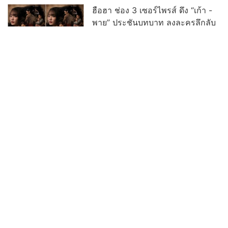
ฮือฮา ช่อง 3 เซอร์ไพรส์ ดึง “เก้า -
พาย” ประชันบทบาท ลงละครลึกลับ
ผ่านกาลเวลาฟอร์มใหญ่ “รสกาล”
พร้อมกระชากเรตติ้ง
อ่านต่อทั้งหมด
บ้านเมืองพระเครื่อง