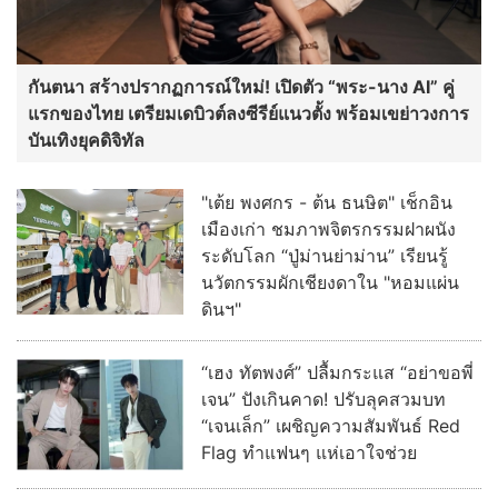
กันตนา สร้างปรากฏการณ์ใหม่! เปิดตัว “พระ-นาง AI” คู่
แรกของไทย เตรียมเดบิวต์ลงซีรีย์แนวตั้ง พร้อมเขย่าวงการ
บันเทิงยุคดิจิทัล
"เต้ย พงศกร - ต้น ธนษิต" เช็กอิน
เมืองเก่า ชมภาพจิตรกรรมฝาผนัง
ระดับโลก “ปู่ม่านย่าม่าน” เรียนรู้
นวัตกรรมผักเชียงดาใน "หอมแผ่น
ดินฯ"
“เฮง ทัตพงศ์” ปลื้มกระแส “อย่าขอพี่
เจน” ปังเกินคาด! ปรับลุคสวมบท
“เจนเล็ก” เผชิญความสัมพันธ์ Red
Flag ทำแฟนๆ แห่เอาใจช่วย