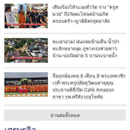
เสียงร้องไห้ระงมทั่ววัด ร่าง "ครูห
มวย" ถึงวัดตะโหนดบ้านเกิด
ครอบครัว-ญาติมิตรสุดอาลัย
พะเยาอ่วม! ฝนถล่มข้ามคืน น้ำป่า
ทะลักหลายจุด ภูซางเร่งช่วยชาว
บ้าน-ปงเปิดฝาย 5 บานระบายน้ำ
ถือฤกษ์มงคล 8 เดือน 8 พระเทพวชิร
เวที-พระครูปลัดสุวัฒนสาธุคุณ
ประธานพิธีเปิด Café Amazon
สาขา รพ.ศรีสังวรสุโขทัย
อ่านต่อทั้งหมด
เศรษฐกิจ