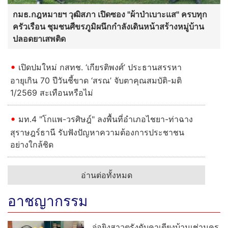
กมธ.กฎหมายฯ วุฒิสภา เปิดซอง "ผ้าป่าเบาะแส" ครบทุก
ครัวเรือน ชุมชนศีขรภูมิผนึกกำลังเดินหน้าสร้างหมู่บ้าน
ปลอดยาเสพติด
เปิดปมใหม่ กสทช. ‘เกียรติพงศ์’ ประธานสรรหา
อายุเกิน 70 ปีวันชี้ขาด ‘สรณ’ จับตาคุณสมบัติ-มติ
1/2569 สะเทือนหรือไม่
มท.4 "โกแพ-วรศิษฎ์" ลงพื้นที่อำเภอไชยา-ท่าฉาง
สุราษฎร์ธานี รับฟังปัญหาความต้องการประชาชน
อย่างใกล้ชิด
อ่านต่อทั้งหมด
อาชญากรรม
จ่อยิงสาวตรังดับคาเตียงบ้านเช่านคร