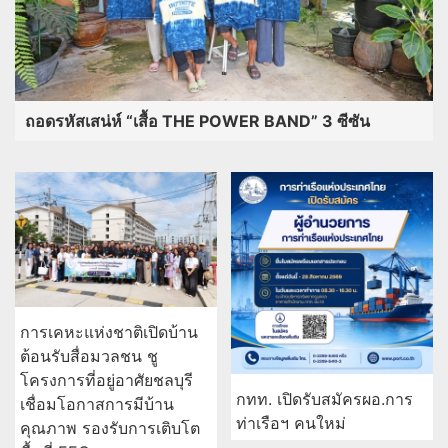
ถอดรหัสเสน่ห์ “เสื้อ THE POWER BAND” 3 ซีซัน
การเคหะแห่งชาติเปิดบ้าน
ต้อนรับสื่อมวลชน ชู
โครงการที่อยู่อาศัยชลบุรี
กทท. เปิดรับสมัครผอ.การ
เชื่อมโอกาสการมีบ้าน
ท่าเรือฯ คนใหม่
คุณภาพ รองรับการเติบโต