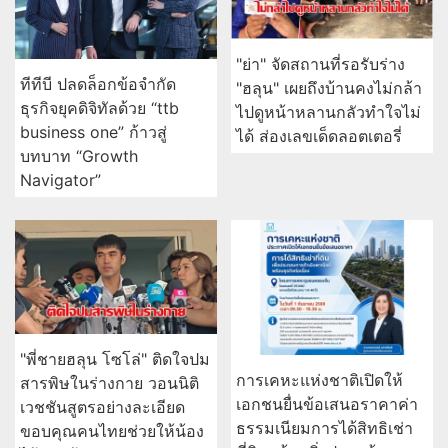
"ย่า" จัดสถานที่รอรับร่าง
ทีทีบี ปลดล็อกข้อจำกัด
"ฮลุน" เผยถึงบ้านคงไม่กล้า
ธุรกิจยุคดิจิทัลด้วย “ttb
ไปดูหน้าหลานกลัวทำใจไม่
business one” ก้าวสู่
ได้ ส่องเลขเด็ดลอตเตอรี่
บทบาท “Growth
Navigator”
"พี่ชายฮลุน โซโล่" ติดใจปม
การเคหะแห่งชาติเปิดให้
สารพิษในร่างกาย วอนนิติ
เอกชนยื่นข้อเสนอราคาค่า
เวชชันสูตรอย่างละเอียด
ธรรมเนียมการได้สิทธิเช่า
ขอบคุณคนไทยช่วยให้น้อง