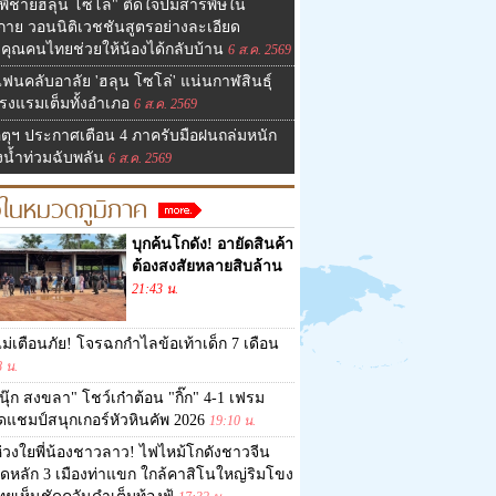
พี่ชายฮลุน โซโล่" ติดใจปมสารพิษใน
งกาย วอนนิติเวชชันสูตรอย่างละเอียด
คุณคนไทยช่วยให้น้องได้กลับบ้าน
6 ส.ค. 2569
ฟนคลับอาลัย 'ฮลุน โซโล่' แน่นกาฬสินธุ์
รงแรมเต็มทั้งอำเภอ
6 ส.ค. 2569
ุตุฯ ประกาศเตือน 4 ภาครับมือฝนถล่มหนัก
ยงน้ำท่วมฉับพลัน
6 ส.ค. 2569
วในหมวดภูมิภาค
บุกค้นโกดัง! อายัดสินค้า
ต้องสงสัยหลายสิบล้าน
21:43 น.
ม่เตือนภัย! โจรฉกกำไลข้อเท้าเด็ก 7 เดือน
8 น.
นุ๊ก สงขลา" โชว์เก๋าต้อน "กิ๊ก" 4-1 เฟรม
ดแชมป์สนุกเกอร์หัวหินคัพ 2026
19:10 น.
่วงใยพี่น้องชาวลาว! ไฟไหม้โกดังชาวจีน
ดหลัก 3 เมืองท่าแขก ใกล้คาสิโนใหญ่ริมโขง