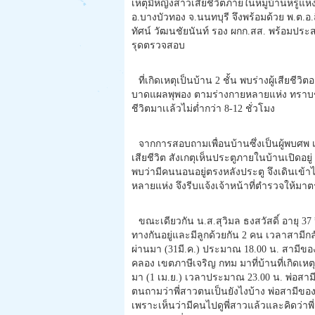
เหตุมีหญิงสาวเสียชีวิตภายในหมู่บ้านหรูแห่
อ.บางบัวทอง จ.นนทบุรี จึงพร้อมด้วย พ.ต.อ
ทัศน์ วัฒนชัยนันท์ รอง ผกก.สส. พร้อมประส
รุดตรวจสอบ
ที่เกิดเหตุเป็นบ้าน 2 ชั้น พบร่างผู้เสียช
บาดแผลพุพอง ตามร่างกายหลายแห่ง ทราบชื่อค
ชีวิตมาเเล้วไม่ต่ำกว่า 8-12 ชั่วโมง
จากการสอบถามเพื่อนบ้านซึ่งเป็นผู้พบศพ เล่า
เสียชีวิต สังเกตุเห็นประตูภายในบ้านเปิดอย
พบว่ามีคนนอนอยู่ตรงหลังประตู จึงเดินเข้
หลายแห่ง จึงรีบแจ้งเจ้าหน้าที่ตำรวจให้ม
ขณะเดียวกัน น.ส.สุวิมล ธงสวัสดิ์ อายุ 37 ป
ทางกันอยู่และมีลูกด้วยกัน 2 คน เวลาสามีกลับ
ผ่านมา (31มี.ค.) ประมาณ 18.00 น. สามีของผ
คลอง เขตภาษีเจริญ กทม มาที่บ้านที่เกิดเหตุ 
มา (1 เม.ย.) เวลาประมาณ 23.00 น. พ่อสาม
ตนถามว่าพี่สาวตนเป็นยังไงบ้าง พ่อสามีของพี
เพราะเห็นว่ามีคนไปดูพี่สาวแล้วและคิดว่าพี