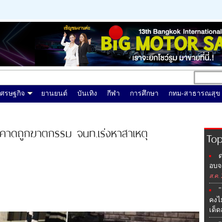
เศรษฐกิจ
ยานยนต์
บันเทิง
กีฬา
การศึกษา
กทม-สาธารณสุข
 คาดถูกฆาตกรรม จนท.เร่งหาสาเหตุ
Top
ด
อบจ.
ส.ค.
"
คงไ
เด็ด