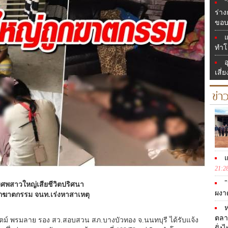
"
ร่า
ขอบ
แ
ทำโ
อ
เสี่
ข่า
แ
21:2
"
ศพสาวใหญ่เสียชีวิตปริศนา
ผงา
กฆาตกรรม จนท.เร่งหาสาเหตุ
ห
ตลา
อ.วรุตม์ พรมลาย รอง สว.สอบสวน สภ.บางบัวทอง จ.นนทบุรี ได้รับแจ้ง