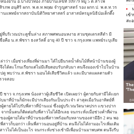
ฝั่ง
งหนึ่งย่าน อ.บางบัวทอง ภายบ้านเลขที่ 109/79 หมู่ 5 ต.ลำโพ
.สิรภพ อนุศิริ ผกก. พ.ต.ท.พฤฒ จำรูญศาสตร์ รอง ผกก.ป. พ.ต.ท.วร
น
านแพทย์จากสถาบันนิติวิทยาศาสตร์ อาสาสมัครมูลนิธิป่อเต็กตึ๊ง
เข้
สะอ
ีวิตอยู่ที่บริเวณประตูชั้นล่าง สภาพศพนอนหงาย สวมชุดเดรสสีดำ มี
ือ น.ส.พัชรา ธงสวัสดิ์ อายุ 40 ปี ชาว จ.กรุงเทพ เเพทย์ระบุเสีย
ว่า เมื่อช่วงเที่ยงที่ผ่านมา ได้ไปยืนรดน้ำต้นไม้ที่หน้าบ้านของผู้
ู่ จึงได้ตะโกนเรียกแต่ไม่มีเสียตอบรับกลับมา ตนจึงมองเข้าไปในบ้าน
าไปดู พบว่าน.ส.พัชรา นอนได้เสียชีวิตแล้ว และมีบาดแผลตามตัว
าตรวจสอบ
ี ชาว จ.กรุงเทพ น้องสาวผู้เสียชีวิต เปิดเผยว่า ผู้ตายกับสามีได้เเยก
มาที่บ้านก็มักจะมีปากเสียงกันเป็นประจำ ล่าสุดเมื่อวันอาทิตย์ที่
ู้ตายได้ไปรับพี่สาวที่บ้านแม่ ซึ่งอยู่บริเวณวัดนาคปรก เเขวงปาก
จากนั้นตนก็ติดต่อกับพี่สาวไม่ได้อีกเลย จนกระทั่งเมื่อช่วงค่ำที่ผ่าน
ีของผู้ตายได้มาที่บ้านของพี่สาวพร้อมกับหลานของสามีอีก 2 คน พอ
่สาวก็บอกว่า เห็นพี่สาวนอนอยู่ที่บ้าน ตนจึงไม่ได้ถามอะไรเพิ่มเติม
่สาวไม่ได้เป็นอะไร จนกระทั่งช่วงเช้ามีเพื่อนบ้านมาพบศพ ตนจึงรีบ