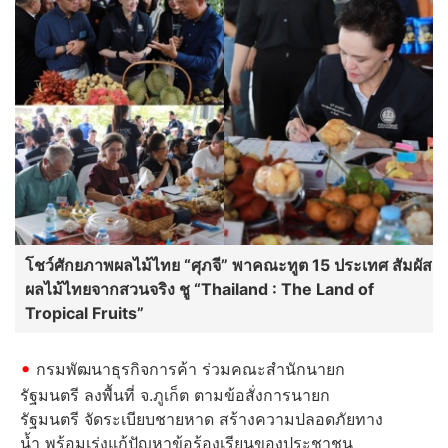
โชว์ศักยภาพผลไม้ไทย “ศุภจี” พาคณะทูต 15 ประเทศ สัมผัส
ผลไม้ไทยจากสวนจริง ชู “Thailand : The Land of
Tropical Fruits”
กรมพัฒนาธุรกิจการค้า ร่วมคณะสำนักนายก
รัฐมนตรี ลงพื้นที่ จ.ภูเก็ต ตามข้อสั่งการนายก
รัฐมนตรี จัดระเบียบชายหาด สร้างความปลอดภัยทาง
น้ำ พร้อมเร่งแก้ปัญหาข้อร้องเรียนของประชาชน