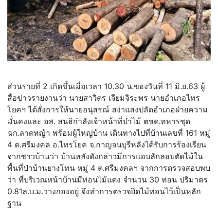
ส่วนรายที่ 2 เกิดขึ้นเมื่อเวลา 10.30 น.ของวันที่ 11 มิ.ย.63 ผู้
สื่อข่าวรายงานว่า นายสาวิตร เจียมจิระพร นายอำเภอไทร
โยคฯ ได้สั่งการให้นายอนุสรณ์ สง่าแสงปลัดอำเภอฝ่ายความ
มั่นคงและ อส. สนธิกำลังเจ้าหน้าที่ป่าไม้ ตชด.ทหารชุด
ฉก.ลาดหญ้า พร้อมผู้ใหญ่บ้าน เดินทางไปที่บ้านเลขที่ 161 หมู่
4 ต.ศรีมงคล อ.ไทรโยค จ.กาญจนบุรีหลังได้รับการร้องเรียน
จากชาวบ้านว่า บ้านหลังดังกล่าวมีการแอบลักลอบตัดไม้ใน
พื้นที่ป่าบ้านยางโทน หมู่ 4 ต.ศรีมงคลฯ จากการตรวจสอบพบ
ว่า ที่บริเวณหน้าบ้านมีท่อนไม้แดง จำนวน 30 ท่อน ปริมาตร
0.81ล.บ.ม.วางกองอยู่ จึงทำการตรวจยึดไม้ท่อนไว้เป็นหลัก
ฐาน