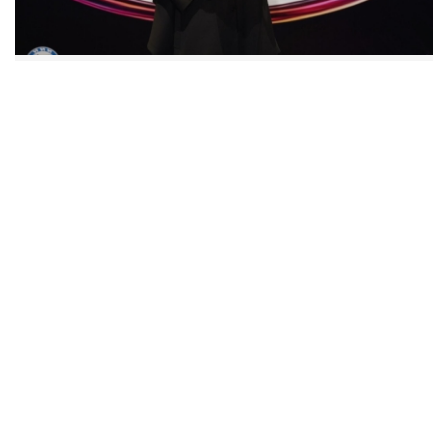
“ไมค์ พิรัชต์” คว้ารางวัลเกียรติยศ 2026 WEIBO Cultural
Communication Night ตอกย้ำตัวแทนศิลปินไทยส่งเสริม
ความร่วมมือเชื่อมสัมพันธ์บันเทิงไทย-จีน
กันตนา สร้างปรากฏการณ์ใหม่! เปิด
ตัว “พระ-นาง AI” คู่แรกของไทย เตรี
ยมเดบิวต์ลงซีรีย์แนวตั้ง พร้อมเขย่า
วงการบันเทิงยุคดิจิทัล
"เต้ย พงศกร - ต้น ธนษิต" เช็กอิน
เมืองเก่า ชมภาพจิตรกรรมฝาผนัง
ระดับโลก “ปู่ม่านย่าม่าน” เรียนรู้
นวัตกรรมผักเชียงดาใน "หอมแผ่น
ดินฯ"