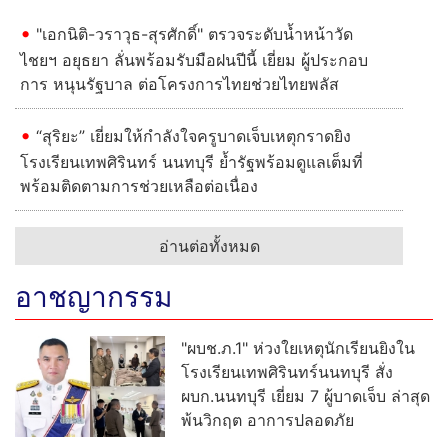
"เอกนิติ-วราวุธ-สุรศักดิ์" ตรวจระดับน้ำหน้าวัด
ไชยฯ อยุธยา ลั่นพร้อมรับมือฝนปีนี้ เยี่ยม ผู้ประกอบ
การ หนุนรัฐบาล ต่อโครงการไทยช่วยไทยพลัส
“สุริยะ” เยี่ยมให้กำลังใจครูบาดเจ็บเหตุกราดยิง
โรงเรียนเทพศิรินทร์ นนทบุรี ย้ำรัฐพร้อมดูแลเต็มที่
พร้อมติดตามการช่วยเหลือต่อเนื่อง
อ่านต่อทั้งหมด
อาชญากรรม
"ผบช.ภ.1" ห่วงใยเหตุนักเรียนยิงใน
โรงเรียนเทพศิรินทร์นนทบุรี สั่ง
ผบก.นนทบุรี เยี่ยม 7 ผู้บาดเจ็บ ล่าสุด
พ้นวิกฤต อาการปลอดภัย