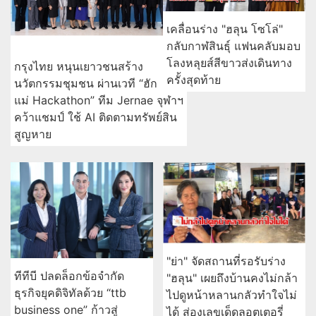
เคลื่อนร่าง "ฮลุน โซโล่"
กลับกาฬสินธุ์ แฟนคลับมอบ
โลงหลุยส์สีขาวส่งเดินทาง
กรุงไทย หนุนเยาวชนสร้าง
ครั้งสุดท้าย
นวัตกรรมชุมชน ผ่านเวที “ฮัก
แม่ Hackathon” ทีม Jernae จุฬาฯ
คว้าแชมป์ ใช้ AI ติดตามทรัพย์สิน
สูญหาย
"ย่า" จัดสถานที่รอรับร่าง
ทีทีบี ปลดล็อกข้อจำกัด
"ฮลุน" เผยถึงบ้านคงไม่กล้า
ธุรกิจยุคดิจิทัลด้วย “ttb
ไปดูหน้าหลานกลัวทำใจไม่
business one” ก้าวสู่
ได้ ส่องเลขเด็ดลอตเตอรี่