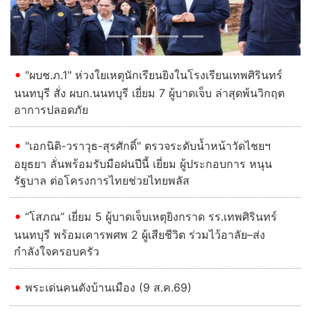
"ผบช.ภ.1" ห่วงใยเหตุนักเรียนยิงในโรงเรียนเทพศิรินทร์
นนทบุรี สั่ง ผบก.นนทบุรี เยี่ยม 7 ผู้บาดเจ็บ ล่าสุดพ้นวิกฤต
อาการปลอดภัย
"เอกนิติ-วราวุธ-สุรศักดิ์" ตรวจระดับน้ำหน้าวัดไชยฯ
อยุธยา ลั่นพร้อมรับมือฝนปีนี้ เยี่ยม ผู้ประกอบการ หนุน
รัฐบาล ต่อโครงการไทยช่วยไทยพลัส
“โสภณ” เยี่ยม 5 ผู้บาดเจ็บเหตุยิงกราด รร.เทพศิรินทร์
นนทบุรี พร้อมเคารพศพ 2 ผู้เสียชีวิต ร่วมไว้อาลัย–ส่ง
กำลังใจครอบครัว
พระเด่นคนดังบ้านเมือง (9 ส.ค.69)