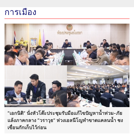
การเมือง
“เอกนิติ” นั่งหัวโต๊ะประชุมรับมือแก้ไขปัญหาน้ำท่วม-ภัย
แล้งภาคกลาง “วราวุธ” ห่วงเอลนีโญทำขาดแคลนน้ำ ชง
เขื่อนกักเก็บไว้ก่อน