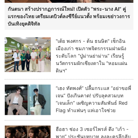
กันตนา สร้างปรากฏการณ์ใหม่! เปิดตัว “พระ-นาง AI” คู่
แรกของไทย เตรียมเดบิวต์ลงซีรีย์แนวตั้ง พร้อมเขย่าวงการ
บันเทิงยุคดิจิทัล
"เต้ย พงศกร - ต้น ธนษิต" เช็กอิน
เมืองเก่า ชมภาพจิตรกรรมฝาผนัง
ระดับโลก “ปู่ม่านย่าม่าน” เรียนรู้
นวัตกรรมผักเชียงดาใน "หอมแผ่น
ดินฯ"
“เฮง ทัตพงศ์” ปลื้มกระแส “อย่าขอพี่
เจน” ปังเกินคาด! ปรับลุคสวมบท
“เจนเล็ก” เผชิญความสัมพันธ์ Red
Flag ทำแฟนๆ แห่เอาใจช่วย
ฮือฮา ช่อง 3 เซอร์ไพรส์ ดึง “เก้า -
พาย” ประชันบทบาท ลงละครลึกลับ