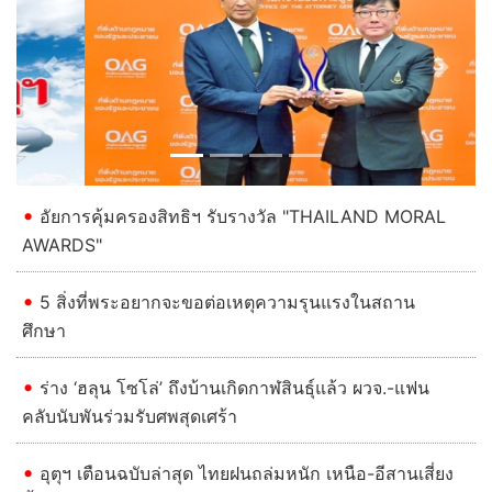
Previous
Next
อัยการคุ้มครองสิทธิฯ รับรางวัล "THAILAND MORAL
AWARDS"
5 สิ่งที่พระอยากจะขอต่อเหตุความรุนแรงในสถาน
ศึกษา
ร่าง ‘ฮลุน โซโล่’ ถึงบ้านเกิดกาฬสินธุ์แล้ว ผวจ.-แฟน
คลับนับพันร่วมรับศพสุดเศร้า
อุตุฯ เตือนฉบับล่าสุด ไทยฝนถล่มหนัก เหนือ-อีสานเสี่ยง