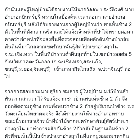
กำนันและผู้ใหญ่บ้านได้รายงานให้นายวัลลพ ประวัติวงศ์ นาย
อำเภอกบินทร์บุรี ทราบในเบื้องต้น เวลาต่อมา นายอำเภอ
กบินทร์บุรี หลังได้รับรายงานจากผู้ใหญ่บ้านว่า พบเห็นช้าง 2
ตัวในพื้นที่ดังกล่าวจริง และได้แจ้งเจ้าหน้าที่ป่าไม้ทราบต่อมา
คาดว่าเจ้าหน้าที่จะลงพื้นที่ตรวจสอบเพื่อผลักดันช้างป่ากลับ
คืนถิ่นที่มาไกลจากเขตรักษาพันธุ์สัตว์ป่าเขาอ่างฤาไน
จ.ฉะเชิงเทรา ในพื้นที่ป่าราบต่ำผืนสุดท้ายในเขตป่ารอยต่อ 5
จังหวัดภาคตะวันออก (จ.ฉะเชิงเทรา,สระแก้ว,
ชลบุรี,ระยอง,จันทบุรี) เข้ามาหากินไกลถึง จ.ปราจีนบุรี ต่อ
ไป
จากการสอบถามนายสุริยา ชมสาร ผู้ใหญ่บ้าน ม.15บ้านสำ
พันตา กล่าวว่า ได้รับแจ้งจากชาวบ้านพบเห็นช้าง 2 ตัว จึง
ออกติดตามดูช้าง กระทั่งพบว่าช้าง 2 ตัวอยู่บริเวณป่าข้าง ร.ร
วังตะเคียนวิทยาคมจริง จึงได้รายงานให้ทางอำเภอทราบ
ขณะนี้รอเวลาเจ้าหน้าที่ป่าไม้จากเขตรักษาพันธุ์สัตว์ป่าเขา
อ่างฤาไน มาทำการผลักดันช้าง 2ตัวกลับถิ่นฐานเดิมช้าง 2
ตัวที่พบเห็นนี้เป็นช้างป่าเขาอ่างฤาไนที่แตกฝูงออกมาหากิน