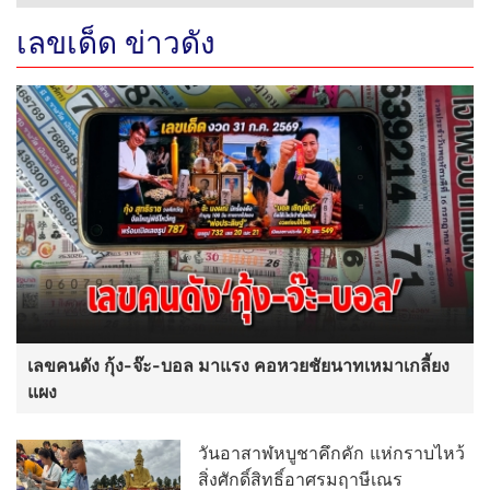
เลขเด็ด ข่าวดัง
เลขคนดัง กุ้ง-จ๊ะ-บอล มาแรง คอหวยชัยนาทเหมาเกลี้ยง
แผง
วันอาสาฬหบูชาคึกคัก แห่กราบไหว้
สิ่งศักดิ์สิทธิ์อาศรมฤาษีเณร