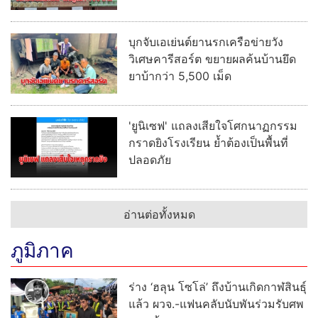
บุกจับเอเย่นต์ยานรกเครือข่ายวัง
วิเศษคารีสอร์ต ขยายผลค้นบ้านยึด
ยาบ้ากว่า 5,500 เม็ด
'ยูนิเซฟ' แถลงเสียใจโศกนาฏกรรม
กราดยิงโรงเรียน ย้ำต้องเป็นพื้นที่
ปลอดภัย
อ่านต่อทั้งหมด
ภูมิภาค
ร่าง ‘ฮลุน โซโล่’ ถึงบ้านเกิดกาฬสินธุ์
แล้ว ผวจ.-แฟนคลับนับพันร่วมรับศพ