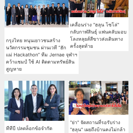
เคลื่อนร่าง "ฮลุน โซโล่"
กลับกาฬสินธุ์ แฟนคลับมอบ
โลงหลุยส์สีขาวส่งเดินทาง
กรุงไทย หนุนเยาวชนสร้าง
ครั้งสุดท้าย
นวัตกรรมชุมชน ผ่านเวที “ฮัก
แม่ Hackathon” ทีม Jernae จุฬาฯ
คว้าแชมป์ ใช้ AI ติดตามทรัพย์สิน
สูญหาย
"ย่า" จัดสถานที่รอรับร่าง
ทีทีบี ปลดล็อกข้อจำกัด
"ฮลุน" เผยถึงบ้านคงไม่กล้า