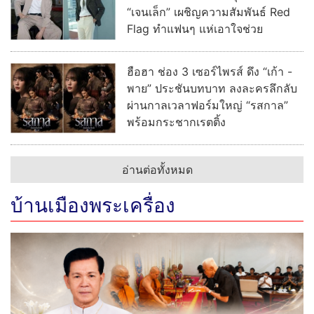
“เจนเล็ก” เผชิญความสัมพันธ์ Red
Flag ทำแฟนๆ แห่เอาใจช่วย
ฮือฮา ช่อง 3 เซอร์ไพรส์ ดึง “เก้า -
พาย” ประชันบทบาท ลงละครลึกลับ
ผ่านกาลเวลาฟอร์มใหญ่ “รสกาล”
พร้อมกระชากเรตติ้ง
อ่านต่อทั้งหมด
บ้านเมืองพระเครื่อง