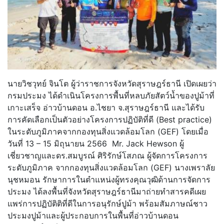
นายวิชวุทย์ จินโต ผู้ว่าราชการจังหวัดสุราษฎร์ธานี เปิดเผยว่า
กรมประมง ได้ดำเนินโครงการพื้นที่หลบภัยสัตว์น้ำของปูม้าที่
เกาะเสร็จ อ่าวบ้านดอน อ.ไชยา จ.สุราษฎร์ธานี และได้รับ
การคัดเลือกเป็นตัวอย่างโครงการปฏิบัติที่ดี (Best practice)
ในระดับภูมิภาคจากกองทุนสิ่งแวดล้อมโลก (GEF) โดยเมื่อ
วันที่ 13 – 15 มิถุนายน 2566 Mr. Jack Hewson ผู้
เชี่ยวชาญและดร.สมบูรณ์ ศิริรักษ์โสภณ ผู้จัดการโครงการ
ระดับภูมิภาค จากกองทุนสิ่งแวดล้อมโลก (GEF) นางเพราลัย
นุชหมอน รักษาการในตำแหน่งผู้ทรงคุณวุฒิด้านการจัดการ
ประมง ได้ลงพื้นที่จังหวัดสุราษฎร์ธานีมาถ่ายทำสารคดีเผย
แพร่การปฏิบัติติที่ดีในการอนุรักษ์ปูม้า พร้อมสัมภาษณ์ชาว
ประมงปูม้าและผู้ประกอบการในพื้นที่อ่าวบ้านดอน