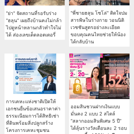
"พี่ชายฮลุน โซโล่" ติดใจปม
"ย่า" จัดสถานที่รอรับร่าง
สารพิษในร่างกาย วอนนิติ
"ฮลุน" เผยถึงบ้านคงไม่กล้า
เวชชันสูตรอย่างละเอียด
ไปดูหน้าหลานกลัวทำใจไม่
ขอบคุณคนไทยช่วยให้น้อง
ได้ ส่องเลขเด็ดลอตเตอรี่
ได้กลับบ้าน
การเคหะแห่งชาติเปิดให้
ออมสินชวนฝากเงินแบบ
เอกชนยื่นข้อเสนอราคาค่า
มั่นคง 2 แบบ 2 สไตล์
ธรรมเนียมการได้สิทธิเช่า
“สลากออมสินพิเศษ 5 ปี”
ที่ดินพร้อมสิ่งปลูกสร้าง
ได้ลุ้นรางวัลเดือนละ 2 รอบ
โครงการเคหะชุมชน