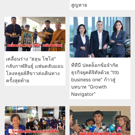
สูญหาย
เคลื่อนร่าง "ฮลุน โซโล่"
ทีทีบี ปลดล็อกข้อจำกัด
กลับกาฬสินธุ์ แฟนคลับมอบ
ธุรกิจยุคดิจิทัลด้วย “ttb
โลงหลุยส์สีขาวส่งเดินทาง
business one” ก้าวสู่
ครั้งสุดท้าย
บทบาท “Growth
Navigator”