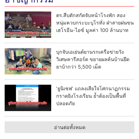
ตร.สืบดักสกัดจับหน้าโรงพัก สอง
หนุ่มควบกระบะบุโรทั่ง ฝ่าสายฝนขน
เฮโรอีน-ไอซ์ มูลค่า 100 ล้านบาท
บุกจับเอเย่นต์ยานรกเครือข่ายวัง
วิเศษคารีสอร์ต ขยายผลค้นบ้านยึด
ยาบ้ากว่า 5,500 เม็ด
'ยูนิเซฟ' แถลงเสียใจโศกนาฏกรรม
กราดยิงโรงเรียน ย้ำต้องเป็นพื้นที่
ปลอดภัย
อ่านต่อทั้งหมด