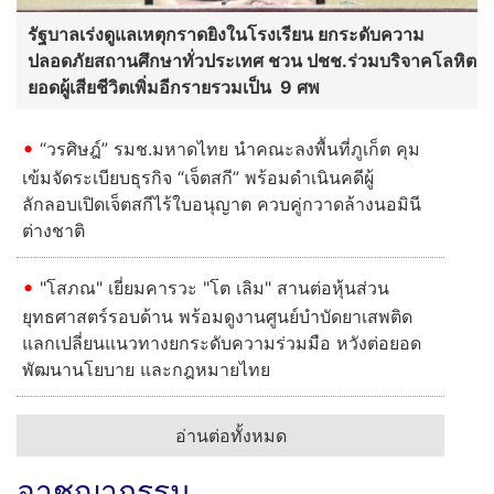
รัฐบาลเร่งดูแลเหตุกราดยิงในโรงเรียน ยกระดับความ
ปลอดภัยสถานศึกษาทั่วประเทศ ชวน ปชช.ร่วมบริจาคโลหิต
ยอดผู้เสียชีวิตเพิ่มอีกรายรวมเป็น 9 ศพ
“วรศิษฎ์” รมช.มหาดไทย นำคณะลงพื้นที่ภูเก็ต คุม
เข้มจัดระเบียบธุรกิจ “เจ็ตสกี” พร้อมดำเนินคดีผู้
ลักลอบเปิดเจ็ตสกีไร้ใบอนุญาต ควบคู่กวาดล้างนอมินี
ต่างชาติ
"โสภณ" เยี่ยมคารวะ "โต เลิม" สานต่อหุ้นส่วน
ยุทธศาสตร์รอบด้าน พร้อมดูงานศูนย์บำบัดยาเสพติด
แลกเปลี่ยนแนวทางยกระดับความร่วมมือ หวังต่อยอด
พัฒนานโยบาย และกฎหมายไทย
อ่านต่อทั้งหมด
อาชญากรรม