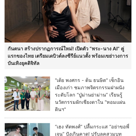
กันตนา สร้างปรากฏการณ์ใหม่! เปิดตัว “พระ-นาง AI” คู่
แรกของไทย เตรียมเดบิวต์ลงซีรีย์แนวตั้ง พร้อมเขย่าวงการ
บันเทิงยุคดิจิทัล
"เต้ย พงศกร - ต้น ธนษิต" เช็กอิน
เมืองเก่า ชมภาพจิตรกรรมฝาผนัง
ระดับโลก “ปู่ม่านย่าม่าน” เรียนรู้
นวัตกรรมผักเชียงดาใน "หอมแผ่น
ดินฯ"
“เฮง ทัตพงศ์” ปลื้มกระแส “อย่าขอพี่
เจน” ปังเกินคาด! ปรับลุคสวมบท