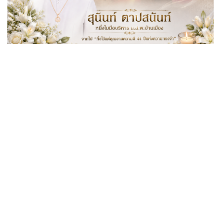
"สุนันท์ ตาปสนันท์" หนึ่งในมือบริหาร น.ส.พ.บ้านเมือง จาก
ไป "ทิ้งไว้แต่คุณงามความดี 44 ปีแห่งความทรงจำ"
พระเด่นคนดังบ้านเมือง (2 ส.ค.69)
พิธีมอบรางวัลธรรมจักรบูชา ปี ๖๙ ผู้
ทำคุณประโยชน์ต่อพระพุทธศาสนา
พระเด่นคนดังบ้านเมือง (26 ก.ค.69)