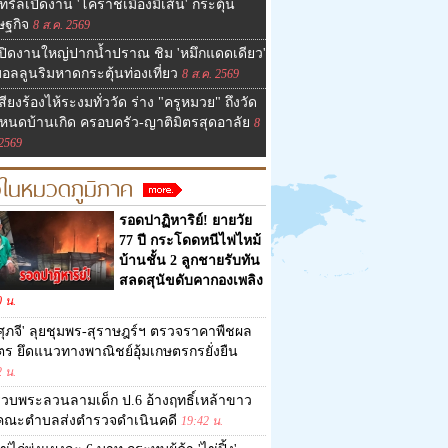
ทรัลเปิดงาน 'โคราชเมืองมีเส้น' กระตุ้น
ษฐกิจ
8 ส.ค. 2569
ปิดงานใหญ่ปากน้ำปราณ ชิม 'หมึกแดดเดียว'
อลลูนริมหาดกระตุ้นท่องเที่ยว
8 ส.ค. 2569
สียงร้องไห้ระงมทั่ววัด ร่าง "ครูหมวย" ถึงวัด
หนดบ้านเกิด ครอบครัว-ญาติมิตรสุดอาลัย
8
 2569
วในหมวดภูมิภาค
รอดปาฏิหาริย์! ยายวัย
77 ปี กระโดดหนีไฟไหม้
บ้านชั้น 2 ลูกชายรับทัน
สลดสุนัขดับคากองเพลิง
0 น.
ศุภจี' ลุยชุมพร-สุราษฎร์ฯ ตรวจราคาพืชผล
ตร ยึดแนวทางพาณิชย์อุ้มเกษตรกรยั่งยืน
2 น.
วบพระลวนลามเด็ก ป.6 อ้างฤทธิ์เหล้าขาว
าคณะตำบลส่งตำรวจดำเนินคดี
19:42 น.