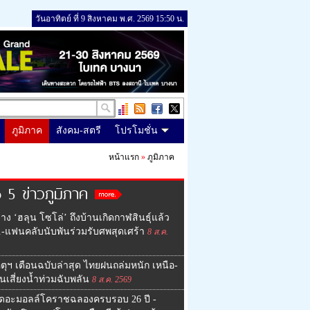
วันอาทิตย์ ที่ 9 สิงหาคม พ.ศ. 2569 15:50 น.
ภูมิภาค
สังคม-สตรี
โปรโมชั่น
หน้าแรก
»
ภูมิภาค
 5 ข่าวภูมิภาค
่าง ‘ฮลุน โซโล่’ ถึงบ้านเกิดกาฬสินธุ์แล้ว
.-แฟนคลับนับพันร่วมรับศพสุดเศร้า
8 ส.ค.
ุตุฯ เตือนฉบับล่าสุด ไทยฝนถล่มหนัก เหนือ-
นเสี่ยงน้ำท่วมฉับพลัน
8 ส.ค. 2569
เดอะมอลล์โคราชฉลองครบรอบ 26 ปี -