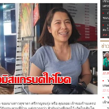
เซ็น
เศร
เ
ชมบ
เ
ตะโ
ส.ค.
ข่า
22:2
'
เกษ
22:1
ร
เจ้
องราว ของนางสาวสุชาดา ศรีกาญจนรุ่ง หรือ คุณจอย เจ้าของร้านเครป
ไว้รับประทานที่บ้าน แต่ปรากฏว่า หัวมันม่วงที่ปลูกไว้ เกิดไปเติบโต