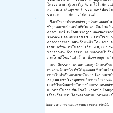
ในรองเท้าส้นสูงเก่า ที่ถูกทิ้งเอาไว้ในดิน จน
สวมรองเท้าส้นสูง จนเจ้าของถ่ายคลิปแชร์ลง
ขนานนามว่า มันม่วงมิสแกรนด์
ซึ่งหลังจากข่าวดังกล่าวถูกนำเสนอออกไ
ซึ่งถูกคอหวยนำเอาไปตีเป็นเลขเสี่ยงโชคกัน
ตรงกับเบอร์ 36 โดยปรากฏว่า หลังผลการออ
รางวัลที่ 1 คือ หมายเลข 097863 ทำให้ผู้ที่
ต่างถูกรางวัลกันอย่างถ้วนหน้า โดยเฉพาะคุ
เลขเบอร์รองเท้าในครั้งนี้เกือบ 200,000 บา
หลังจากทางเจ้าของร้านและพนักงานในร้าน ร
กระโดดดีใจเฮกันลั่นร้าน เนื่องจากถูกรางว
ขณะที่บรรดาแฟนคลับและลูกค้าของร้าน ที่
กันอย่างถ้วนหน้า ทำให้ คุณจอย ซึ่งเป็นเจ้
กล่าวไปทำเป็นแกงบวดมันม่วง ต้องเก็บหัวมันม
200,000 บาท โดยคุณจอยยังกล่าวอีกว่า หลั
เลขที่บ้านที่ปลูกหัวมันม่วงมิสแกรนด์ดังกล่า
แนวทางในการเสี่ยงโชคในงวดหน้า โดยคุณจ
เจ๊จอยร้อยเครป ใครที่อยากหาแนวทางเสี่ยง
ติดตามข่าวด่วน กระแสข่าวบน Facebook คลิกที่นี่