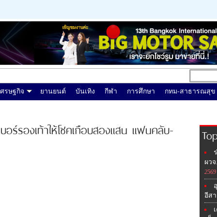
เศรษฐกิจ
ยานยนต์
บันเทิง
กีฬา
การศึกษา
กทม-สาธารณสุข
น เบอร์รองเท้าให้โชคเกือบสองแสน แฟนคลับ-
Top
ร
ผวจ
2569
อ
อีสา