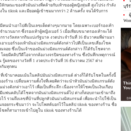
ไ
มีลักษณะของหัวมันม่วงที่คล้ายกับเท้าของผู้หญิงหุ่นดี สูงโปร่ง กำลัง
บุรี
ใน tiktok และมียอดผู้เข้าชมมากกว่า 2 ล้านครั้ง จนได้รับการ
ผ
Wom
ป มีคนนำเอาไปตีเป็นเลขเด็ดต่างๆมากมาย โดยเฉพาะเบอร์รองเท้า
จำนวนมาก ซึ่งรองเท้าผู้หญิงเบอร์ 5 เมื่อเทียบขนาดรองเท้าจะได้
กรางวัลสลากกินแบ่งรัฐบาล งวดประจำวันที่ 16 ธันวาคมที่ผ่านมา
นำเอาเบอร์รองเท้ามันม่วงมิสแกรนด์ดังกล่าวไปตีเป็นเลขเสี่ยงโชค
ณจอย ซึ่งเป็นเจ้าของมันม่วงมิสแกรนด์ดังกล่าว ก็ได้รับโชคจาก
ท โดยมีคลิปวีดีโอจากกล้องวงจรปิดของทางร้าน ซึ่งบันทึกเหตุการณ์
ู้ผลของรางวัลที่ 1 งวดประจำวันที่ 16 ธันวาคม 2567 ต่าง
ัลกันทุกคน
เข้ามาคอมเม้นในคลิปมันม่วงมิสแกรนด์ ต่างก็ได้รับโชคในครั้งนี้
าของร้าน เปลี่ยนความตั้งใจที่เคยคิดว่าจะนำหัวมันม่วงมิสแกรนด์ดัง
่วงดังกล่าวเอาไว้ เพื่อเป็นที่ระลึก เนื่องจากให้โชคเป็นเงินเกือบ
งมีแฟนคลับได้โชคจากมันม่วงมิสแกรนด์ไป ต่างก็สอบถามเข้ามาถึง
วไว้ รวมถึงเลขที่บ้านที่ปลูกหัวมันม่วงมิสแกรนด์ เพื่อจะนำไปใช้เป็น
อยกระซิบมาว่า จะไปโพสต์บอกไว้ในคลิป tiktok ของทางร้าน ชื่อ
โชคก็สามารถเข้าไปดูใน tiktok ของทางร้านได้