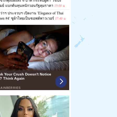
ข่ไก่พุ่งแผงละ 6 บาท กระทบผู้ค้า 'ไข่ปิ้ง'
รัมย์ แบกต้นทุนหนักวอนรัฐคุมราคา
19:00 น.
ู้ว่าฯ ประจวบฯ เปิดงาน 'Elegance of Thai
en #4' ชูผ้าไทยเป็นซอฟต์พาวเวอร์
17:40 น.