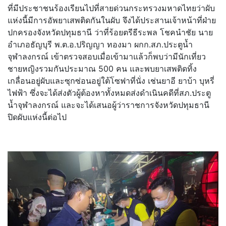
ที่มีประชาชนร้องเรียนไปที่สายด่วนกระทรวงมหาดไทยว่าผับ
แห่งนี้มีการอัพยาเสพติดกันในผับ จึงได้ประสานเจ้าหน้าที่ฝ่าย
ปกครองจังหวัดปทุมธานี ว่าที่ร้อยตรีธีระพล โชคนำชัย นาย
อำเภอธัญบุรี พ.ต.อ.ปริญญา ทองมา ผกก.สภ.ประตูน้ำ
จุฬาลงกรณ์ เข้าตรวจสอบเมื่อเข้ามาแล้วก็พบว่ามีนักเที่ยว
ชายหญิงรวมกันประมาณ 500 คน และพบยาเสพติดทิ้ง
เกลื่อนอยู่ผับและซุกซ่อนอยู่ใต้โซฟาที่นั่ง เช่นยาอี ยาบ้า บุหรี่
ไฟฟ้า ซึ่งจะได้ส่งตัวผู้ต้องหาทั้งหมดส่งดำเนินคดีที่สภ.ประตู
น้ำจุฬาลงกรณ์ และจะได้เสนอผู้ว่าราชการจังหวัดปทุมธานี
ปิดผับแห่งนี้ต่อไป