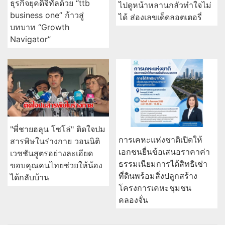
ธุรกิจยุคดิจิทัลด้วย “ttb
ไปดูหน้าหลานกลัวทำใจไม่
business one” ก้าวสู่
ได้ ส่องเลขเด็ดลอตเตอรี่
บทบาท “Growth
Navigator”
"พี่ชายฮลุน โซโล่" ติดใจปม
การเคหะแห่งชาติเปิดให้
สารพิษในร่างกาย วอนนิติ
เอกชนยื่นข้อเสนอราคาค่า
เวชชันสูตรอย่างละเอียด
ธรรมเนียมการได้สิทธิเช่า
ขอบคุณคนไทยช่วยให้น้อง
ที่ดินพร้อมสิ่งปลูกสร้าง
ได้กลับบ้าน
โครงการเคหะชุมชน
คลองจั่น