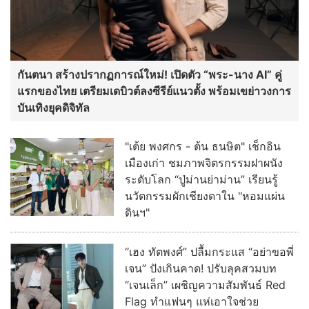
กันตนา สร้างปรากฏการณ์ใหม่! เปิดตัว “พระ-นาง AI” คู่
แรกของไทย เตรียมเดบิวต์ลงซีรีย์แนวตั้ง พร้อมเขย่าวงการ
บันเทิงยุคดิจิทัล
"เต้ย พงศกร - ต้น ธนษิต" เช็กอิน
เมืองเก่า ชมภาพจิตรกรรมฝาผนัง
ระดับโลก “ปู่ม่านย่าม่าน” เรียนรู้
นวัตกรรมผักเชียงดาใน "หอมแผ่น
ดินฯ"
“เฮง ทัตพงศ์” ปลื้มกระแส “อย่าขอพี่
เจน” ปังเกินคาด! ปรับลุคสวมบท
“เจนเล็ก” เผชิญความสัมพันธ์ Red
Flag ทำแฟนๆ แห่เอาใจช่วย