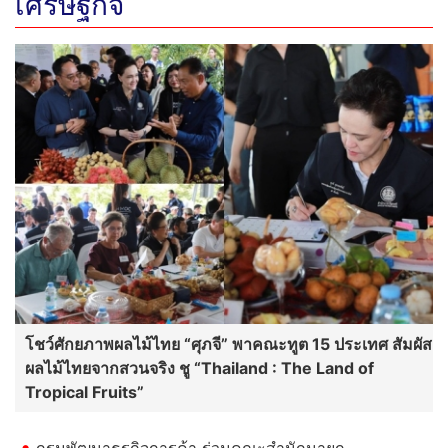
เศรษฐกิจ
โชว์ศักยภาพผลไม้ไทย “ศุภจี” พาคณะทูต 15 ประเทศ สัมผัส
ผลไม้ไทยจากสวนจริง ชู “Thailand : The Land of
Tropical Fruits”
กรมพัฒนาธุรกิจการค้า ร่วมคณะสำนักนายก