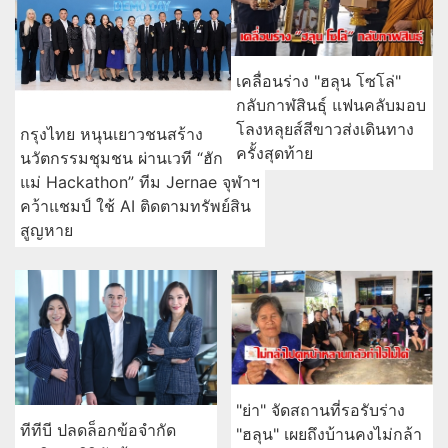
เคลื่อนร่าง "ฮลุน โซโล่"
กลับกาฬสินธุ์ แฟนคลับมอบ
โลงหลุยส์สีขาวส่งเดินทาง
กรุงไทย หนุนเยาวชนสร้าง
ครั้งสุดท้าย
นวัตกรรมชุมชน ผ่านเวที “ฮัก
แม่ Hackathon” ทีม Jernae จุฬาฯ
คว้าแชมป์ ใช้ AI ติดตามทรัพย์สิน
สูญหาย
"ย่า" จัดสถานที่รอรับร่าง
ทีทีบี ปลดล็อกข้อจำกัด
"ฮลุน" เผยถึงบ้านคงไม่กล้า