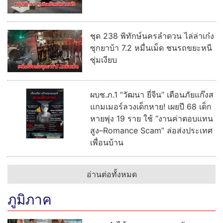
ชุด 238 พิทักษ์นครลำดวน ไล่ล่าเก๋ง
ซุกยาบ้า 7.2 หมื่นเม็ด ชนรถขยะหนี
ซุ่มเงียบ
ผบช.ภ.1 “วัฒนา ยี่จีน” เตือนภัยแก๊งส
แกมเมอร์ลวงเด็กหาย! เผยปี 68 เด็ก
หายพุ่ง 19 ราย ใช้ “งานค่าตอบแทน
สูง–Romance Scam” ล่อส่งประเทศ
เพื่อนบ้าน
อ่านต่อทั้งหมด
ภูมิภาค