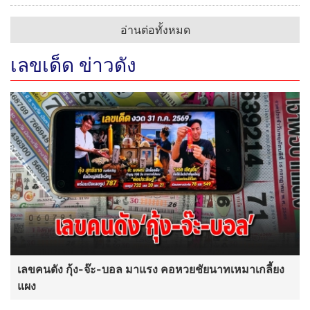
อ่านต่อทั้งหมด
เลขเด็ด ข่าวดัง
เลขคนดัง กุ้ง-จ๊ะ-บอล มาแรง คอหวยชัยนาทเหมาเกลี้ยง
แผง