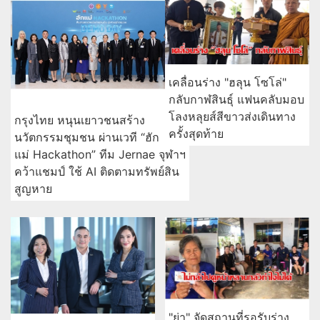
เคลื่อนร่าง "ฮลุน โซโล่"
กลับกาฬสินธุ์ แฟนคลับมอบ
โลงหลุยส์สีขาวส่งเดินทาง
กรุงไทย หนุนเยาวชนสร้าง
ครั้งสุดท้าย
นวัตกรรมชุมชน ผ่านเวที “ฮัก
แม่ Hackathon” ทีม Jernae จุฬาฯ
คว้าแชมป์ ใช้ AI ติดตามทรัพย์สิน
สูญหาย