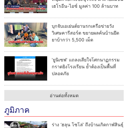
ตร.สืบดักสกัดจับหน้าโรงพัก สอง
หนุ่มควบกระบะบุโรทั่ง ฝ่าสายฝนขน
เฮโรอีน-ไอซ์ มูลค่า 100 ล้านบาท
บุกจับเอเย่นต์ยานรกเครือข่ายวัง
วิเศษคารีสอร์ต ขยายผลค้นบ้านยึด
ยาบ้ากว่า 5,500 เม็ด
'ยูนิเซฟ' แถลงเสียใจโศกนาฏกรรม
กราดยิงโรงเรียน ย้ำต้องเป็นพื้นที่
ปลอดภัย
อ่านต่อทั้งหมด
ภูมิภาค