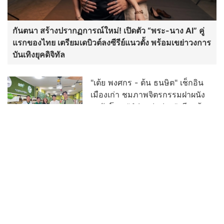
กันตนา สร้างปรากฏการณ์ใหม่! เปิดตัว “พระ-นาง AI” คู่
แรกของไทย เตรียมเดบิวต์ลงซีรีย์แนวตั้ง พร้อมเขย่าวงการ
บันเทิงยุคดิจิทัล
"เต้ย พงศกร - ต้น ธนษิต" เช็กอิน
เมืองเก่า ชมภาพจิตรกรรมฝาผนัง
ระดับโลก “ปู่ม่านย่าม่าน” เรียนรู้
นวัตกรรมผักเชียงดาใน "หอมแผ่น
ดินฯ"
“เฮง ทัตพงศ์” ปลื้มกระแส “อย่าขอพี่
เจน” ปังเกินคาด! ปรับลุคสวมบท
“เจนเล็ก” เผชิญความสัมพันธ์ Red
Flag ทำแฟนๆ แห่เอาใจช่วย