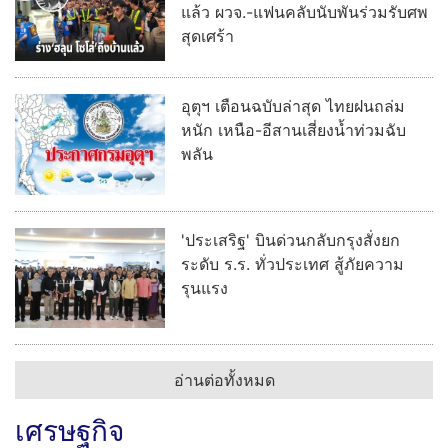
ร่าง ‘ฮลุน โซโล่’ ถึงบ้านเกิดกาฬสินธุ์
แล้ว ผวจ.-แฟนคลับนับพันร่วมรับศพ
สุดเศร้า
อุตุฯ เตือนฉบับล่าสุด ไทยฝนถล่ม
หนัก เหนือ-อีสานเสี่ยงน้ำท่วมฉับ
พลัน
'ประเสริฐ' บินด่วนกลับกรุงสั่งยก
ระดับ ร.ร. ทั่วประเทศ สู้ภัยความ
รุนแรง
อ่านต่อทั้งหมด