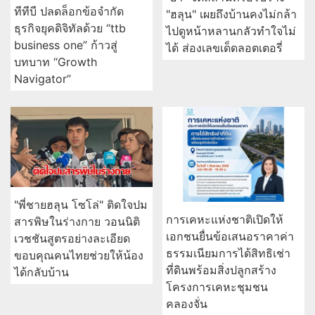
"ย่า" จัดสถานที่รอรับร่าง
ทีทีบี ปลดล็อกข้อจำกัด
"ฮลุน" เผยถึงบ้านคงไม่กล้า
ธุรกิจยุคดิจิทัลด้วย “ttb
ไปดูหน้าหลานกลัวทำใจไม่
business one” ก้าวสู่
ได้ ส่องเลขเด็ดลอตเตอรี่
บทบาท “Growth
Navigator”
"พี่ชายฮลุน โซโล่" ติดใจปม
การเคหะแห่งชาติเปิดให้
สารพิษในร่างกาย วอนนิติ
เอกชนยื่นข้อเสนอราคาค่า
เวชชันสูตรอย่างละเอียด
ธรรมเนียมการได้สิทธิเช่า
ขอบคุณคนไทยช่วยให้น้อง
ที่ดินพร้อมสิ่งปลูกสร้าง
ได้กลับบ้าน
โครงการเคหะชุมชน