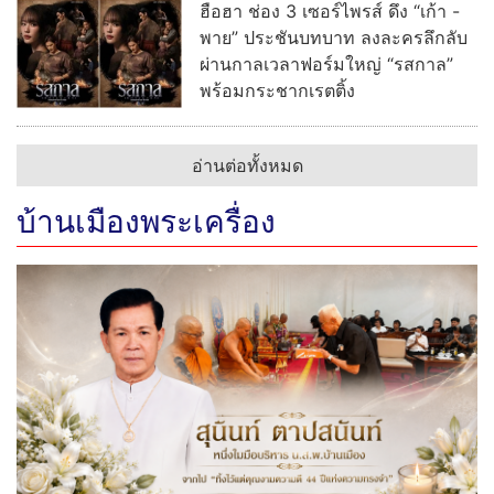
ฮือฮา ช่อง 3 เซอร์ไพรส์ ดึง “เก้า -
พาย” ประชันบทบาท ลงละครลึกลับ
ผ่านกาลเวลาฟอร์มใหญ่ “รสกาล”
พร้อมกระชากเรตติ้ง
อ่านต่อทั้งหมด
บ้านเมืองพระเครื่อง