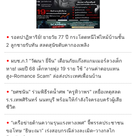
รอดปาฏิหาริย์! ยายวัย 77 ปี กระโดดหนีไฟไหม้บ้านชั้น
2 ลูกชายรับทัน สลดสุนัขดับคากองเพลิง
ผบช.ภ.1 “วัฒนา ยี่จีน” เตือนภัยแก๊งสแกมเมอร์ลวงเด็ก
หาย! เผยปี 68 เด็กหายพุ่ง 19 ราย ใช้ “งานค่าตอบแทน
สูง–Romance Scam” ล่อส่งประเทศเพื่อนบ้าน
"ยศชนัน" ร่วมพิธีรดน้ำศพ "ครูทิวาพร" เหยื่อเหตุสลด
ร.ร.เทพศิรินทร์ นนทบุรี พร้อมให้กำลังใจครอบครัวผู้เสีย
ชีวิต
“เครือข่ายต้านความรุนแรงทางเพศ” จี้พรรคประชาชน
ขอโทษ “ธิษะณา” เร่งสอบกรณีล่วงละเมิด–วางกลไก