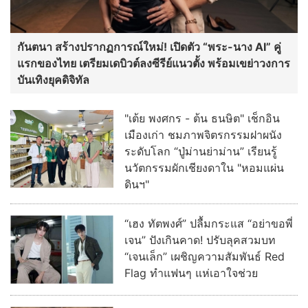
กันตนา สร้างปรากฏการณ์ใหม่! เปิดตัว “พระ-นาง AI” คู่
แรกของไทย เตรียมเดบิวต์ลงซีรีย์แนวตั้ง พร้อมเขย่าวงการ
บันเทิงยุคดิจิทัล
"เต้ย พงศกร - ต้น ธนษิต" เช็กอิน
เมืองเก่า ชมภาพจิตรกรรมฝาผนัง
ระดับโลก “ปู่ม่านย่าม่าน” เรียนรู้
นวัตกรรมผักเชียงดาใน "หอมแผ่น
ดินฯ"
“เฮง ทัตพงศ์” ปลื้มกระแส “อย่าขอพี่
เจน” ปังเกินคาด! ปรับลุคสวมบท
“เจนเล็ก” เผชิญความสัมพันธ์ Red
Flag ทำแฟนๆ แห่เอาใจช่วย