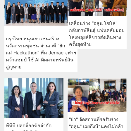
เคลื่อนร่าง "ฮลุน โซโล่"
กลับกาฬสินธุ์ แฟนคลับมอบ
โลงหลุยส์สีขาวส่งเดินทาง
กรุงไทย หนุนเยาวชนสร้าง
ครั้งสุดท้าย
นวัตกรรมชุมชน ผ่านเวที “ฮัก
แม่ Hackathon” ทีม Jernae จุฬาฯ
คว้าแชมป์ ใช้ AI ติดตามทรัพย์สิน
สูญหาย
"ย่า" จัดสถานที่รอรับร่าง
ทีทีบี ปลดล็อกข้อจำกัด
"ฮลุน" เผยถึงบ้านคงไม่กล้า