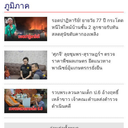
ภูมิภาค
รอดปาฏิหาริย์! ยายวัย 77 ปี กระโดด
หนีไฟไหม้บ้านชั้น 2 ลูกชายรับทัน
สลดสุนัขดับคากองเพลิง
'ศุภจี' ลุยชุมพร-สุราษฎร์ฯ ตรวจ
ราคาพืชผลเกษตร ยึดแนวทาง
พาณิชย์อุ้มเกษตรกรยั่งยืน
รวบพระลวนลามเด็ก ป.6 อ้างฤทธิ์
เหล้าขาว เจ้าคณะตำบลส่งตำรวจ
ดำเนินคดี
อ่านต่อทั้งหมด