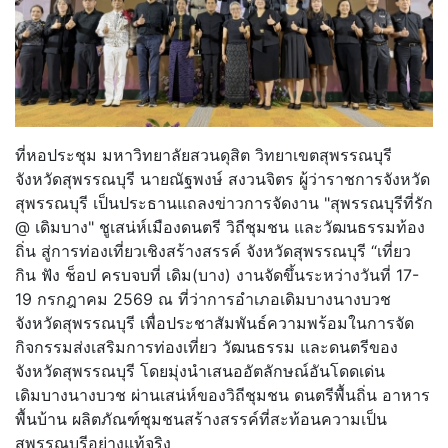
ที่หอประชุม มหาวิทยาลัยสวนดุสิต วิทยาเขตสุพรรณบุรี
จังหวัดสุพรรณบุรี นายณัฐพงษ์ สงวนจิตร ผู้ว่าราชการจังหวัด
สุพรรณบุรี เป็นประธานแถลงข่าวการจัดงาน "สุพรรณบุรีที่รัก
@ เดิมบาง" ชูเสน่ห์เมืองดนตรี วิถีชุมชน และวัฒนธรรมท้อง
ถิ่น สู่การท่องเที่ยวเชิงสร้างสรรค์ จังหวัดสุพรรณบุรี “เที่ยว
กิน ฟัง ช็อป ครบจบที่ เดิม(บาง) งานจัดขึ้นระหว่างวันที่ 17-
19 กรกฎาคม 2569 ณ ที่ว่าการอำเภอเดิมบางนางบวช
จังหวัดสุพรรณบุรี เพื่อประชาสัมพันธ์ความพร้อมในการจัด
กิจกรรมส่งเสริมการท่องเที่ยว วัฒนธรรม และดนตรีของ
จังหวัดสุพรรณบุรี โดยมุ่งนำเสนออัตลักษณ์อันโดดเด่น
เดิมบางนางบวช ผ่านเสน่ห์ของวิถีชุมชน ดนตรีพื้นถิ่น อาหาร
พื้นบ้าน ผลิตภัณฑ์ชุมชนสร้างสรรค์ที่สะท้อนความเป็น
สุพรรณบุรีอย่างแท้จริง