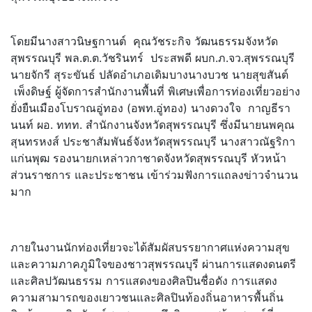
โดยมีนางสาวนิษฐกานต์ คุณวัชระกิจ วัฒนธรรมจังหวัด
สุพรรณบุรี พล.ต.ต.วัชรินทร์ ประสพดี ผบก.ภ.จว.สุพรรณบุรี
นายจักรี สุระขันธ์ ปลัดอำเภอเดิมบางนางบวช นายสุขสันต์
เพ็งดิษฐ์ ผู้จัดการสำนักงานพื้นที่ พิเศษเพื่อการท่องเที่ยวอย่าง
ยั่งยืนเมืองโบราณอู่ทอง (อพท.อู่ทอง) นางดวงใจ กาญธีรา
นนท์ ผอ. ททท. สำนักงานจังหวัดสุพรรณบุรี ซึ่งมีนายนพคุณ
สุนทรหงส์ ประชาสัมพันธ์จังหวัดสุพรรณบุรี นางสาวณัฐริกา
แก่นพุฒ รองนายกเหล่าวกาชาดจังหวัดสุพรรณบุรี หัวหน้า
ส่วนราชการ และประชาชน เข้าร่วมฟังการแถลงข่าวจำนวน
มาก
ภายในงานนักท่องเที่ยวจะได้สัมผัสบรรยากาศแห่งความสุข
และความภาคภูมิใจของชาวสุพรรณบุรี ผ่านการแสดงดนตรี
และศิลปวัฒนธรรม การแสดงของศิลปินชื่อดัง การแสดง
ความสามารถของเยาวชนและศิลปินท้องถิ่นอาหารพื้นถิ่น