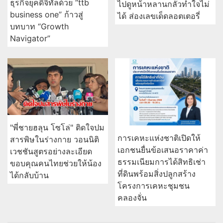
ธุรกิจยุคดิจิทัลด้วย “ttb
ไปดูหน้าหลานกลัวทำใจไม่
business one” ก้าวสู่
ได้ ส่องเลขเด็ดลอตเตอรี่
บทบาท “Growth
Navigator”
"พี่ชายฮลุน โซโล่" ติดใจปม
การเคหะแห่งชาติเปิดให้
สารพิษในร่างกาย วอนนิติ
เอกชนยื่นข้อเสนอราคาค่า
เวชชันสูตรอย่างละเอียด
ธรรมเนียมการได้สิทธิเช่า
ขอบคุณคนไทยช่วยให้น้อง
ที่ดินพร้อมสิ่งปลูกสร้าง
ได้กลับบ้าน
โครงการเคหะชุมชน
คลองจั่น