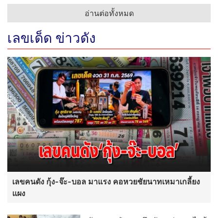
อ่านต่อทั้งหมด
เลขเด็ด ข่าวดัง
เลขคนดัง กุ้ง-จ๊ะ-บอล มาแรง คอหวยชัยนาทเหมาเกลี้ยง
แผง