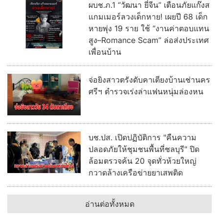
ผบช.ภ.1 “วัฒนา ยี่จีน” เตือนภัยแก๊งส
แกมเมอร์ลวงเด็กหาย! เผยปี 68 เด็ก
หายพุ่ง 19 ราย ใช้ “งานค่าตอบแทน
สูง–Romance Scam” ล่อส่งประเทศ
เพื่อนบ้าน
จ่อยิงสาวตรังดับคาเตียงบ้านเช่านคร
ศรีฯ ตำรวจเร่งล่าแฟนหนุ่มล่องหน
บช.ปส. เปิดปฏิบัติการ "คืนความ
ปลอดภัยให้ชุมชนพื้นที่ชลบุรี" ปิด
ล้อมตรวจค้น 20 จุดทั่วห้วยใหญ่
กวาดล้างเครือข่ายยาเสพติด
อ่านต่อทั้งหมด