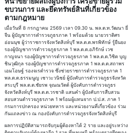
หน้าขยายผลถึงผู้บงการ เครือข่ายผู้ร่วม
ขบวนการ และยึดทรัพย์สินที่เกี่ยวข้อง
ตามกฎหมาย
เมื่อวันที่ 8 กรกฎาคม 2569 เวลา 09.30 น. พล.ต.ท.วัฒนา ยี่
จีน ผู้บัญชาการตำรวจภูธรภาค 1 พร้อมด้วย นายวราดิศร
อ่อนนุช ผู้ว่าราชการจังหวัดสิงห์บุรี พล.ต.ต.พรพิทักษ์ รู้ยืนยง
รองผู้บัญชาการตำรวจภูธรภาค 1 พล.ต.ต.อภิรักษ์ เวช
กาญจนา รองผู้บัญชาการตำรวจภูธรภาค 1 พล.ต.ต.วิชิต บุญ
ชินวุฒิกุล รองผู้บัญชาการตำรวจภูธรภาค 1 พล.ต.ต.สถาพร
เอมโอษฐ์ รองจเรตำรวจ ซึ่งช่วยราชการตำรวจภูธรภาค 1
พล.ต.ต.ธรรมนูญ เชาวะวนิชย์ ผู้บังคับการตำรวจภูธรจังหวัด
สระบุรี พล.ต.ต.ชัยรพ จุณณวัตต์ ผู้บังคับการตำรวจภูธร
จังหวัดสิงห์บุรี พล.ต.ต.วรชาติ แสนคำ ผู้บังคับการสืบสวน
สอบสวนตำรวจภูธรภาค 1 พร้อมผู้แทนจาก ป.ป.ส. ภาค 1
กรมการปกครอง หน่วยทหาร และหน่วยงานที่เกี่ยวข้อง ร่วม
กันแถลงข่าว ณ กองบังคับการตำรวจภูธรจังหวัดสิงห์บุรี
ผลการปฏิบัติสามารถจับกุมผู้ต้องหาได้ 2 ราย และอยู่ระหว่าง
ติดตามจับกุมผู้ต้องหาอีก 1 ราย ที่หลบหนี พร้อมตรวจยึดของ