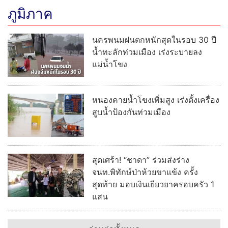
ภูมิภาค
นครพนมฝนตกหนักสุดในรอบ 30 ปี
น้ำทะลักท่วมเมือง เร่งระบายลง
แม่น้ำโขง
หนองคายน้ำโขงเพิ่มสูง เร่งตั้งเครื่อง
สูบน้ำป้องกันท่วมเมือง
สุดเศร้า! “ชาดา” ร่วมส่งร่าง
จนท.พิทักษ์ป่าห้วยขาแข้ง ครั้ง
สุดท้าย มอบเงินเยียวยาครอบครัว 1
แสน