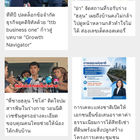
"ย่า" จัดสถานที่รอรับร่าง
ทีทีบี ปลดล็อกข้อจำกัด
"ฮลุน" เผยถึงบ้านคงไม่กล้า
ธุรกิจยุคดิจิทัลด้วย “ttb
ไปดูหน้าหลานกลัวทำใจไม่
business one” ก้าวสู่
ได้ ส่องเลขเด็ดลอตเตอรี่
บทบาท “Growth
Navigator”
"พี่ชายฮลุน โซโล่" ติดใจปม
การเคหะแห่งชาติเปิดให้
สารพิษในร่างกาย วอนนิติ
เอกชนยื่นข้อเสนอราคาค่า
เวชชันสูตรอย่างละเอียด
ธรรมเนียมการได้สิทธิเช่า
ขอบคุณคนไทยช่วยให้น้อง
ที่ดินพร้อมสิ่งปลูกสร้าง
ได้กลับบ้าน
โครงการเคหะชุมชน