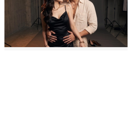
กันตนา สร้างปรากฏการณ์ใหม่! เปิดตัว “พระ-นาง AI” คู่
แรกของไทย เตรียมเดบิวต์ลงซีรีย์แนวตั้ง พร้อมเขย่าวงการ
บันเทิงยุคดิจิทัล
"เต้ย พงศกร - ต้น ธนษิต" เช็กอิน
เมืองเก่า ชมภาพจิตรกรรมฝาผนัง
ระดับโลก “ปู่ม่านย่าม่าน” เรียนรู้
นวัตกรรมผักเชียงดาใน "หอมแผ่น
ดินฯ"
“เฮง ทัตพงศ์” ปลื้มกระแส “อย่าขอพี่