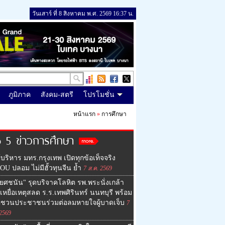
วันเสาร์ ที่ 8 สิงหาคม พ.ศ. 2569 16:37 น.
ภูมิภาค
สังคม-สตรี
โปรโมชั่น
หน้าแรก
»
การศึกษา
 5 ข่าวการศึกษา
ู้บริหาร มทร.กรุงเทพ เปิดทุกข้อเท็จจริง
MOU ปลอม ไม่มีฮั้วทุนจีน ย้ำ
7 ส.ค. 2569
ยศชนัน" รุดบริจาคโลหิต รพ.พระนั่งเกล้า
เหยื่อเหตุสลด ร.ร.เทพศิรินทร์ นนทบุรี พร้อม
ญชวนประชาชนร่วมต่อลมหายใจผู้บาดเจ็บ
7
 2569