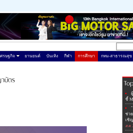
เศรษฐกิจ
ยานยนต์
บันเทิง
กีฬา
การศึกษา
กทม-สาธารณสุข
ญาบัตร
Top
ผ
ชี้ 
"
ช่วย
เชิ
ส.ค.