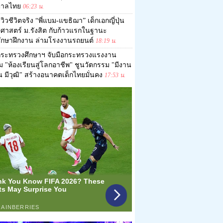
ตาลไทย
06:23 น.
ีวิวชีวิตจริง “พี่แบม-แขธิฌา” เด็กเอกญี่ปุ่น
ปศาสตร์ ม.รังสิต กับก้าวแรกในฐานะ
ศึกษาฝึกงาน ล่ามโรงงานรถยนต์
18:19 น.
กระทรวงศึกษาฯ จับมือกระทรวงแรงงาน
อม "ห้องเรียนสู่โลกอาชีพ" ชูนวัตกรรม "มีงาน
ิน มีวุฒิ" สร้างอนาคตเด็กไทยมั่นคง
17:53 น.