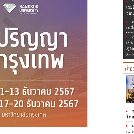
“
เผยป
วอน
ส
เคลื
เข็ม
สุว
256
ข่า
ว
โภชน
และ