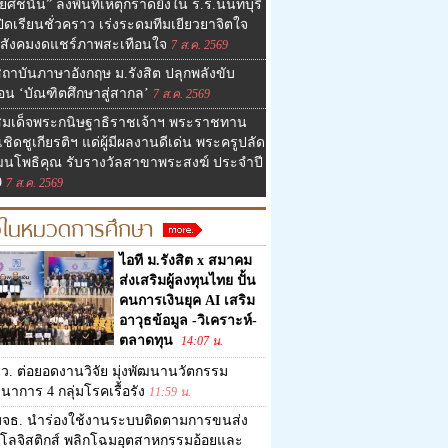
ยศชนัน” ลงพื้นที่เหตุกราดยิงใน ร.ร.นนทบุรี
ิดเรียนชั่วคราว เร่งระดมทีมเยียวยาจิตใจ
สังคมงดแชร์ภาพสะเทือนใจ
7 ส.ค. 2569
ถาบันภาษาอังกฤษ ม.รังสิต ปลุกพลังขับ
่อน ‘บัณฑิตศึกษาสู่สากล’
7 ส.ค. 2569
สมเด็จพระกนิษฐาธิราชเจ้าฯ พระราชทาน
เชิดชูเกียรติฯ แด่ผู้มีผลงานดีเด่น พระครูปลัด
ัฒนโพธิคุณ รับรางวัลสาขาพระสงฆ์ ประจำปี
9
7 ส.ค. 2569
วในหมวดการศึกษา
ไอที ม.รังสิต x สมาคม
ส่งเสริมผู้ลงทุนไทย ปั้น
คนการเงินยุค AI เสริม
อาวุธข้อมูล -วิเคราะห์-
ตลาดทุน
14:07 น.
ว. ต่อยอดงานวิจัย มุ่งพัฒนานวัตกรรม
าการ 4 กลุ่มโรคเรื้อรัง
11:59 น.
มจธ. นำร่องใช้งานระบบติดตามการขนส่ง
โลจิสติกส์ พลิกโฉมอุตสาหกรรมอ้อยและ