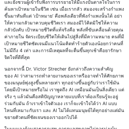
และยังชวนผู้เข้ารับฟั
งการบรรยายให้มีแรงบั
นดาลใจในการ
ค้นหาเป้าหมายในชีวิ
ต เช่น เมื่อเรากลัว สมองจะสร้างกำแพง
ขึ้นมาทันทีแต่ ‘เป้าหมาย’ คือพลังเดียวที่พังกำแพงนั้นได้ อย่า
ให้ความกลัวมาควบคุมชีวิ
ตเรา สมองมีไว้คิดมิใช่ให้ความ
กลัวบั
งคับ เป้าหมายชีวิตที่แท้จริงคือ พลังที่ขับเคลื่อนด้วยคุณ
ค่
าภายใน จัดระเบียบชีวิตให้เดินไปสู่สิ่
งที่มีความหมาย คนที่มี
เป้าหมายชีวิตชัดเจนมี
แนวโน้มคิดทำร้ายตัวเองน้อยกว่
าคนที่
ไม่มีถึง 4 เท่า และการมีเหตุผลที่จะตื่นขึ้นทุ
กเช้าคือยารักษา
จิตใจที่ดีที่สุ
ด
นอกจากนี้ Dr. Victor Strecher ยังกล่าวถึงความสำคัญ
ของ AI ว่าสามารถทำลายงานของเราหรื
ออาจทำให้ศักยภาพ
ของมนุษย์พุ่
งสูงขึ้นหลายเท่า ทุกอย่างขึ้นอยู่กับว่าเราใช้มั
น
โดยมีเป้าหมายหรือไม่ เราพูดถึง AI เหมือนมันเป็นสิ่งเดียว แต่
จริง ๆ แล้วมันคือสติปัญญาหลายแบบที่
เราต้องเรียนรู้จะอยู่
ร่วมกับมั
น ถ้าเราเข้าใจตัวเอง เราก็จะเข้าใจได้ว่า AI แบบ
ไหนที่เหมาะกับเรา และ AI ไม่ได้แทนมนุษย์ได้ทุกอย่างแต่
มัน
ขยายตัวตนที่ชั
ดเจนของเราออกไปได้
ในมุมมองด้านสาธารณสุข การดูแลสุขภาพไม่ควรมุ่งเน้
น