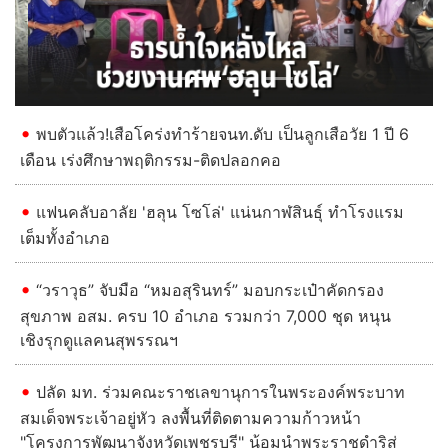
Previous
Next
พบตัวแล้ว!เสือโคร่งทำร้ายจนท.ดับ เป็นลูกเสือวัย 1 ปี 6
เดือน เร่งศึกษาพฤติกรรม-ติดปลอกคอ
แฟนคลับอาลัย 'ฮลุน โซโล่' แน่นกาฬสินธุ์ ทำโรงแรม
เต็มทั้งอำเภอ
“วราวุธ” จับมือ “หมอสุรินทร์” มอบกระเป๋าคัดกรอง
สุขภาพ อสม. ครบ 10 อำเภอ รวมกว่า 7,000 ชุด หนุน
เชิงรุกดูแลคนสุพรรณฯ
ปลัด มท. ร่วมคณะราชเลขานุการในพระองค์พระบาท
สมเด็จพระเจ้าอยู่หัว ลงพื้นที่ติดตามความก้าวหน้า
"โครงการพัฒนาจังหวัดเพชรบุรี" น้อมนำพระราชดำริสู่