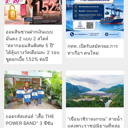
ออมสินชวนฝากเงินแบบ
มั่นคง 2 แบบ 2 สไตล์
“สลากออมสินพิเศษ 5 ปี”
กทท. เปิดรับสมัครผอ.การ
ได้ลุ้นรางวัลเดือนละ 2 รอบ
ท่าเรือฯ คนใหม่
ชูดอกเบี้ย 1.52% ต่อปี
ถอดรหัสเสน่ห์ “เสื้อ THE
“เขื่อนวชิราลงกรณ” สายน้ำ
POWER BAND” 3 ซีซัน
แห่งพระราชปณิธานที่หล่อ