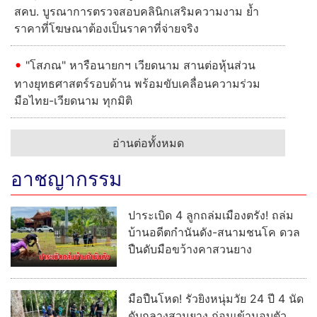
สคบ. บูรณาการตรวจสอบคลินิกเสริมความงาม ย้ำ
ราคาที่โฆษณาต้องเป็นราคาที่จ่ายจริง
"โสภณ" หารือนายกฯ เวียดนาม สานต่อหุ้นส่วน
ทางยุทธศาสตร์รอบด้าน พร้อมขับเคลื่อนความร่วม
มือไทย-เวียดนาม ทุกมิติ
อ่านต่อทั้งหมด
อาชญากรรม
ปาระเบิด 4 ลูกถล่มเมืองตรัง! ถล่ม
บ้านอดีตกำนันดัง-สนามชนโค ดวล
ปืนดับมือขว้างคาสวนยาง
มือปืนโหด! รัวยิงหนุ่มวัย 24 ปี 4 นัด
ดับกลางสวนยาง ก่อนเข้ามอบตัว