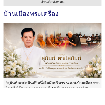
อ่านต่อทั้งหมด
บ้านเมืองพระเครื่อง
"สุนันท์ ตาปสนันท์" หนึ่งในมือบริหาร น.ส.พ.บ้านเมือง จาก
ไป "ทิ้งไว้แต่คุณงามความดี 44 ปีแห่งความทรงจำ"
พระเด่นคนดังบ้านเมือง (2 ส.ค.69)