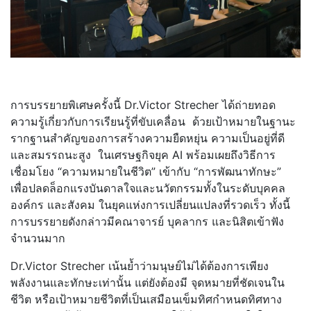
การบรรยายพิเศษครั้งนี้ Dr.Victor Strecher ได้ถ่ายทอด
ความรู้เกี่ยวกั
บการเรียนรู้ที่ขับเคลื่อน ด้วยเป้าหมายในฐานะ
รากฐานสำคั
ญของการสร้างความยืดหยุ่น ความเป็นอยู่ที่ดี
และสมรรถนะสูง ในเศรษฐกิจยุค AI พร้อมเผยถึงวิธีการ
เชื่อมโยง “ความหมายในชีวิต” เข้ากับ “การพัฒนาทักษะ”
เพื่อปลดล็อกแรงบันดาลใจและนวั
ตกรรมทั้งในระดับบุคคล
องค์กร และสังคม ในยุคแห่งการเปลี่ยนแปลงที่
รวดเร็ว ทั้งนี้
การบรรยายดังกล่าวมี
คณาจารย์ บุคลากร และนิสิตเข้าฟัง
จำนวนมาก
Dr.Victor Strecher เน้นย้ำว่ามนุษย์ไม่ได้ต้
องการเพียง
พลังงานและทักษะเท่
านั้น แต่ยังต้องมี จุดหมายที่ชัดเจนใน
ชีวิต หรือเป้าหมายชีวิตที่เป็นเสมื
อนเข็มทิศกำหนดทิศทาง