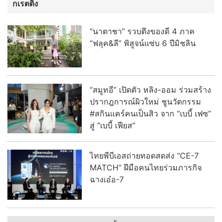
กเรตติ้ง
“นาตาชา” รวบตึงของดี 4 ภาค
“ฟลุค&ลี” พิสูจน์แซ่บ 6 ปีมิชลิน
“สมูทอี” เปิดตัว หลิง-ออม ร่วมสร้าง
ปรากฎการณ์ผิวใหม่ ชูนวัตกรรม
#สกินแคร์คนเป็นสิว จาก “เบบี้ เฟซ”
สู่ “เบบี้ เฟียส”
ไทยพีบีเอสถ่ายทอดสดส่ง “CE-7
MATCH” ฝีมือคนไทยร่วมภารกิจ
ฉางเอ๋อ-7