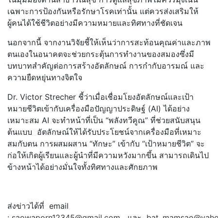
เฉพาะการป้องกันหรือรั
กษาโรคเท่านั้น แต่ควรส่งเสริมให้
ผู้คนได้ใช้ชี
วิตอย่างมีความหมายและทิศทางที่
ชัดเจน
นอกจากนี้ จากงานวิจัยชี้ให้เห็นว่
าการสะท้อนคุณค่
าและภาพ
ตนเองในอนาคตจะช่วยกระตุ้
นการทำงานของสมองซึ่งมี
บทบาทสำคัญต่อการสร้างอัตลักษณ์ การกำกับอารมณ์ และ
ความยืดหยุ่นทางจิตใจ
Dr. Victor Strecher ชี้ว่าเมื่อเชื่อมโยงอัตลักษณ์
และเป้า
หมายชีวิตเข้ากับเครื่
องมือปัญญาประดิษฐ์ (AI) ได้อย่าง
เหมาะสม AI จะทำหน้าที่เป็น “พลังทวีคูณ” ที่ช่วยสนับสนุน
ต้นแบบ อัตลักษณ์ให้ได้รับประโยชน์
จากเครื่องมือที่เหมาะ
สมกับตน การผสมผสาน “ทักษะ” เข้ากับ “เป้าหมายชีวิต” จะ
ก่อให้เกิดผู้เรียนและผู้นำที่
มีความหวังมากขึ้น สามารถเดินไป
ข้างหน้าได้อย่างมั่
นใจทั้งทิศทางและศักยภาพ
ส่งข่าวได้ที่ email
:
saowaporn12345@gmail.com
และ
bat_mamsao@yaho