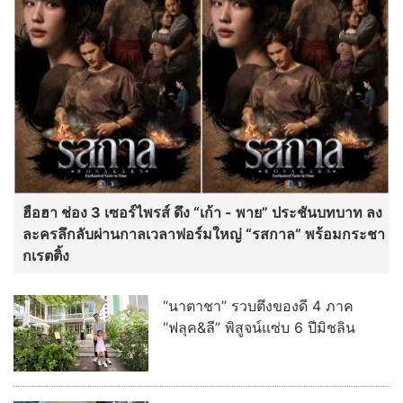
ฮือฮา ช่อง 3 เซอร์ไพรส์ ดึง “เก้า - พาย” ประชันบทบาท ลง
ละครลึกลับผ่านกาลเวลาฟอร์มใหญ่ “รสกาล” พร้อมกระชา
กเรตติ้ง
“นาตาชา” รวบตึงของดี 4 ภาค
“ฟลุค&ลี” พิสูจน์แซ่บ 6 ปีมิชลิน