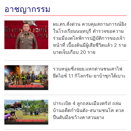
อาชญากรรม
ผบ.ตร.สั่งด่วน ควบคุมสถานการณ์ยิง
ในโรงเรียนนนทบุรี ตำรวจขอความ
ร่วมมืองดไลฟ์การปฏิบัติการของเจ้า
หน้าที่ เบื้องต้นมีผู้เสียชีวิตแล้ว 2 ราย
บาดเจ็บเกือบ 20 ราย
รวบหนุ่มซิ่งจยย.แหกด่านชนเสาไฟ
ยึดไอซ์ 1.1 กิโลกรัม-ยาบ้าซุกใต้เบาะ
ปาระเบิด 4 ลูกถล่มเมืองตรัง! ถล่ม
บ้านอดีตกำนันดัง-สนามชนโค ดวล
ปืนดับมือขว้างคาสวนยาง