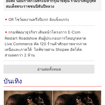
อมตะ น้อมรำลึกในพระมหากรุณาธิคุณ ร่วมบำเพ็ญกุศล
สมเด็จพระราชชนนีพันปีหลวง
OR โชว์ผลงานครึ่งปีแรก ยังแข็งแกร่ง
กรมพัฒนาธุรกิจฯ เดินหน้าโครงการ E-Com
Restart Roadshow ดันผู้ประกอบการไทยบุกตลาด
Live Commerce คัด 120 ร้านค้าศักยภาพจากภาค
เหนือและภาคใต้ ไลฟ์ขายผ่าน Shopee อัดโค้ด
ส่วนลดกว่า 2 ล้าน
อ่านต่อทั้งหมด
บันเทิง