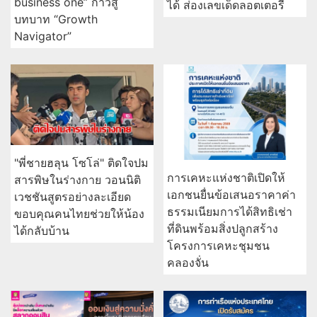
business one” ก้าวสู่
ได้ ส่องเลขเด็ดลอตเตอรี่
บทบาท “Growth
Navigator”
"พี่ชายฮลุน โซโล่" ติดใจปม
การเคหะแห่งชาติเปิดให้
สารพิษในร่างกาย วอนนิติ
เอกชนยื่นข้อเสนอราคาค่า
เวชชันสูตรอย่างละเอียด
ธรรมเนียมการได้สิทธิเช่า
ขอบคุณคนไทยช่วยให้น้อง
ที่ดินพร้อมสิ่งปลูกสร้าง
ได้กลับบ้าน
โครงการเคหะชุมชน
คลองจั่น