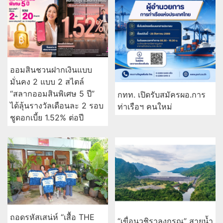
ออมสินชวนฝากเงินแบบ
มั่นคง 2 แบบ 2 สไตล์
“สลากออมสินพิเศษ 5 ปี”
กทท. เปิดรับสมัครผอ.การ
ได้ลุ้นรางวัลเดือนละ 2 รอบ
ท่าเรือฯ คนใหม่
ชูดอกเบี้ย 1.52% ต่อปี
ถอดรหัสเสน่ห์ “เสื้อ THE
“เขื่อนวชิราลงกรณ” สายน้ำ