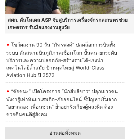
สศก. ดันโมเดล ASP จับคู่บริการเครื่องจักรกลเกษตรช่วย
เกษตรกร รับมือแรงงานสูงวัย
โชว์ผลงาน 90 วัน “ภัทรพงศ์” ปลดล็อกการบินทั้ง
ระบบ ดันสนามบินภูมิภาคเชื่อมโลก ปั้นคน-ยกระดับ
บริการและความปลอดภัย-สร้างรายได้-เร่งนำ
เทคโนโลยีล้ำสมัย ปักหมุดไทยสู่ World-Class
Aviation Hub ปี 2572
“ชัยชนะ” เปิดโครงการ “นักสืบสีขาว” ปลุกเยาวชน
พังงารู้เท่าทันยาเสพติด–ภัยออนไลน์ ชี้ปัญหาเริ่มจาก
“อยากลอง-เพื่อนชวน” ย้ำอย่ารังเกียจผู้หลงผิด ต้อง
ช่วยคืนคนดีสู่สังคม
อ่านต่อทั้งหมด