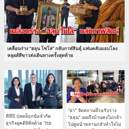
เคลื่อนร่าง "ฮลุน โซโล่" กลับกาฬสินธุ์ แฟนคลับมอบโลง
หลุยส์สีขาวส่งเดินทางครั้งสุดท้าย
"ย่า" จัดสถานที่รอรับร่าง
ทีทีบี ปลดล็อกข้อจำกัด
"ฮลุน" เผยถึงบ้านคงไม่กล้า
ธุรกิจยุคดิจิทัลด้วย “ttb
ไปดูหน้าหลานกลัวทำใจไม่