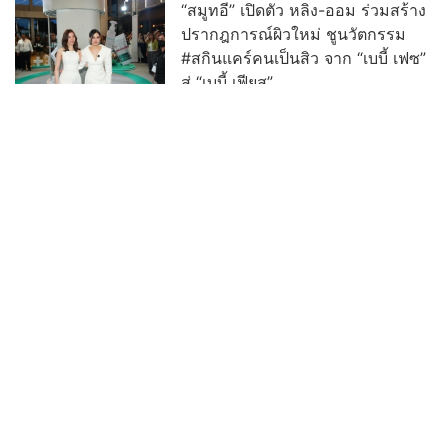
“สมูทอี” เปิดตัว หลิง-ออม ร่วมสร้าง
ปรากฎการณ์ผิวใหม่ ชูนวัตกรรม
#สกินแคร์คนเป็นสิว จาก “เบบี้ เฟซ”
สู่ “เบบี้ เฟียส”
ไทยพีบีเอสถ่ายทอดสดส่ง “CE-7
MATCH” ฝีมือคนไทยร่วมภารกิจ
ฉางเอ๋อ-7
อ่านต่อทั้งหมด
บ้านเมืองพระเครื่อง