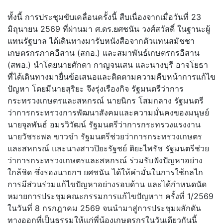
ทั้งนี้ การประชุมขับเคลื่อนครั้งนี้ สืบเนื่องจากเมื่อวันที่ 23
มิถุนายน 2569 ที่ผ่านมา ศ.ดร.ยศชนัน วงศ์สวัสดิ์ ในฐานะผู้
แทนรัฐบาล ได้เดินทางมารับหนังสือจากตัวแทนสมัชชา
เกษตรกรภาคอีสาน (สกอ.) และสมาพันธ์เกษตรกรอีสาน
(สพอ.) นำโดยนายศักดา กาญจนเสน และนางบุรี อาจโยธา
ที่ได้เดินทางมายื่นข้อเสนอและติดตามความคืบหน้าการแก้ไข
ปัญหา โดยมีนายสุริยะ จึงรุ่งเรืองกิจ รัฐมนตรีว่าการ
กระทรวงเกษตรและสหกรณ์ นายนิกร โสมกลาง รัฐมนตรี
ว่าการกระทรวงการพัฒนาสังคมและความมั่นคงของมนุษย์
นายจุลพันธ์ อมรวิวัฒน์ รัฐมนตรีว่าการกระทรวงแรงงาน
นายวัชระพล ขาวขำ รัฐมนตรีช่วยว่าการกระทรวงเกษตร
และสหกรณ์ และนางสาวปิยะรัฐชย์ ติยะไพรัช รัฐมนตรีช่วย
ว่าการกระทรวงเกษตรและสหกรณ์ ร่วมรับฟังปัญหาอย่าง
ใกล้ชิด ซึ่งรองนายกฯ ยศชนัน ได้ให้คำมั่นในการใช้กลไก
การมีส่วนร่วมแก้ไขปัญหาอย่างรอบด้าน และได้กำหนดนัด
หมายการประชุมคณะกรรมการแก้ไขปัญหาฯ ครั้งที่ 1/2569
ในวันที่ 8 กรกฎาคม 2569 จนนำมาสู่การประชุมผลักดัน
ทางออกที่เป็นธรรมให้แก่พี่น้องเกษตรกรในวันเดียวกันนี้