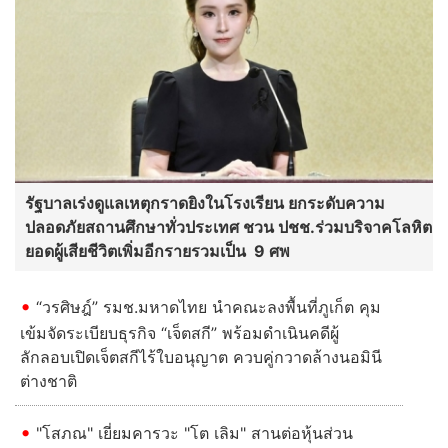
รัฐบาลเร่งดูแลเหตุกราดยิงในโรงเรียน ยกระดับความ
ปลอดภัยสถานศึกษาทั่วประเทศ ชวน ปชช.ร่วมบริจาคโลหิต
ยอดผู้เสียชีวิตเพิ่มอีกรายรวมเป็น 9 ศพ
“วรศิษฎ์” รมช.มหาดไทย นำคณะลงพื้นที่ภูเก็ต คุม
เข้มจัดระเบียบธุรกิจ “เจ็ตสกี” พร้อมดำเนินคดีผู้
ลักลอบเปิดเจ็ตสกีไร้ใบอนุญาต ควบคู่กวาดล้างนอมินี
ต่างชาติ
"โสภณ" เยี่ยมคารวะ "โต เลิม" สานต่อหุ้นส่วน