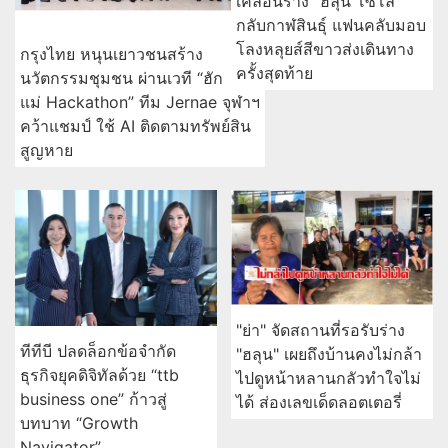
เคลื่อนร่าง "ฮลุน โซโล่"
กลับกาฬสินธุ์ แฟนคลับมอบ
โลงหลุยส์สีขาวส่งเดินทาง
กรุงไทย หนุนเยาวชนสร้าง
ครั้งสุดท้าย
นวัตกรรมชุมชน ผ่านเวที “ฮัก
แม่ Hackathon” ทีม Jernae จุฬาฯ
คว้าแชมป์ ใช้ AI ติดตามทรัพย์สิน
สูญหาย
"ย่า" จัดสถานที่รอรับร่าง
ทีทีบี ปลดล็อกข้อจำกัด
"ฮลุน" เผยถึงบ้านคงไม่กล้า
ธุรกิจยุคดิจิทัลด้วย “ttb
ไปดูหน้าหลานกลัวทำใจไม่
business one” ก้าวสู่
ได้ ส่องเลขเด็ดลอตเตอรี่
บทบาท “Growth
Navigator”