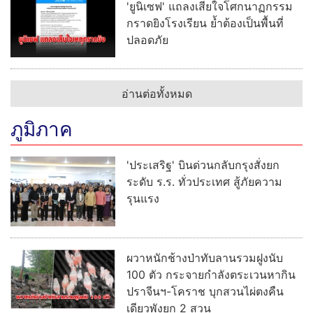
'ยูนิเซฟ' แถลงเสียใจโศกนาฏกรรม
กราดยิงโรงเรียน ย้ำต้องเป็นพื้นที่
ปลอดภัย
อ่านต่อทั้งหมด
ภูมิภาค
'ประเสริฐ' บินด่วนกลับกรุงสั่งยก
ระดับ ร.ร. ทั่วประเทศ สู้ภัยความ
รุนแรง
ผวาหนักช้างป่าทับลานรวมฝูงนับ
100 ตัว กระจายกำลังตระเวนหากิน
ปราจีนฯ-โคราช บุกสวนไผ่ตงคืน
เดียวพังยก 2 สวน