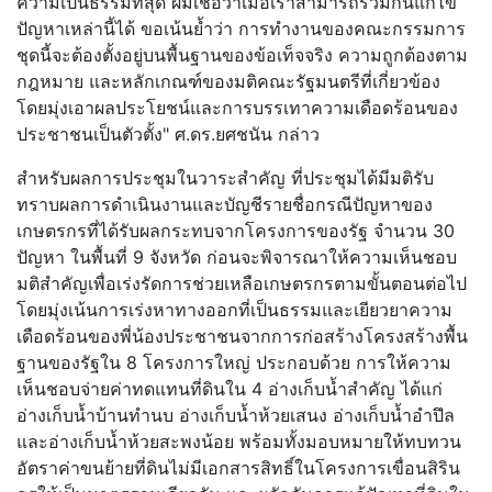
ความเป็นธรรมที่สุด ผมเชื่อว่าเมื่อเราสามารถร่วมกันแก้ไข
ปัญหาเหล่านี้ได้ ขอเน้นย้ำว่า การทำงานของคณะกรรมการ
ชุดนี้จะต้องตั้งอยู่บนพื้นฐานของข้อเท็จจริง ความถูกต้องตาม
กฎหมาย และหลักเกณฑ์ของมติคณะรัฐมนตรีที่เกี่ยวข้อง
โดยมุ่งเอาผลประโยชน์และการบรรเทาความเดือดร้อนของ
ประชาชนเป็นตัวตั้ง" ศ.ดร.ยศชนัน กล่าว
สำหรับผลการประชุมในวาระสำคัญ ที่ประชุมได้มีมติรับ
ทราบผลการดำเนินงานและบัญชีรายชื่อกรณีปัญหาของ
เกษตรกรที่ได้รับผลกระทบจากโครงการของรัฐ จำนวน 30
ปัญหา ในพื้นที่ 9 จังหวัด ก่อนจะพิจารณาให้ความเห็นชอบ
มติสำคัญเพื่อเร่งรัดการช่วยเหลือเกษตรกรตามขั้นตอนต่อไป
โดยมุ่งเน้นการเร่งหาทางออกที่เป็นธรรมและเยียวยาความ
เดือดร้อนของพี่น้องประชาชนจากการก่อสร้างโครงสร้างพื้น
ฐานของรัฐใน 8 โครงการใหญ่ ประกอบด้วย การให้ความ
เห็นชอบจ่ายค่าทดแทนที่ดินใน 4 อ่างเก็บน้ำสำคัญ ได้แก่
อ่างเก็บน้ำบ้านทำนบ อ่างเก็บน้ำห้วยเสนง อ่างเก็บน้ำอำปึล
และอ่างเก็บน้ำห้วยสะพงน้อย พร้อมทั้งมอบหมายให้ทบทวน
อัตราค่าขนย้ายที่ดินไม่มีเอกสารสิทธิ์ในโครงการเขื่อนสิริน