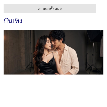
อ่านต่อทั้งหมด
บันเทิง
กันตนา สร้างปรากฏการณ์ใหม่! เปิดตัว “พระ-นาง AI” คู่
แรกของไทย เตรียมเดบิวต์ลงซีรีย์แนวตั้ง พร้อมเขย่าวงการ
บันเทิงยุคดิจิทัล