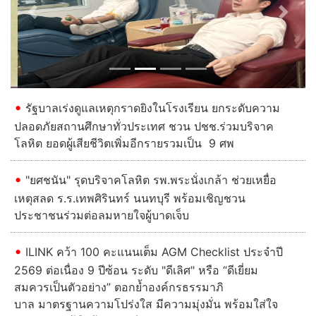
Previous
Next
รัฐบาลเร่งดูแลเหตุกราดยิงในโรงเรียน ยกระดับความ
ปลอดภัยสถานศึกษาทั่วประเทศ ชวน ปชช.ร่วมบริจาค
โลหิต ยอดผู้เสียชีวิตเพิ่มอีกรายรวมเป็น 9 ศพ
"ยศชนัน" รุดบริจาคโลหิต รพ.พระนั่งเกล้า ช่วยเหยื่อ
เหตุสลด ร.ร.เทพศิรินทร์ นนทบุรี พร้อมเชิญชวน
ประชาชนร่วมต่อลมหายใจผู้บาดเจ็บ
ILINK คว้า 100 คะแนนเต็ม AGM Checklist ประจำปี
2569 ต่อเนื่อง 9 ปีซ้อน ระดับ "ดีเลิศ" หรือ “ดีเยี่ยม
สมควรเป็นตัวอย่าง” ตอกย้ำองค์กรธรรมาภิ
บาล มาตรฐานความโปร่งใส มีความมุ่งมั่น พร้อมใส่ใจ