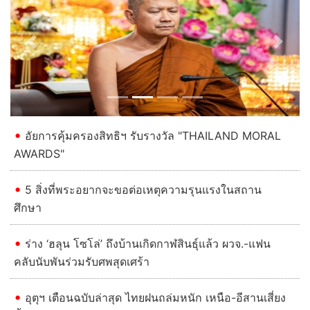
Previous
Next
อัยการคุ้มครองสิทธิฯ รับรางวัล "THAILAND MORAL
AWARDS"
5 สิ่งที่พระอยากจะขอต่อเหตุความรุนแรงในสถาน
ศึกษา
ร่าง ‘ฮลุน โซโล่’ ถึงบ้านเกิดกาฬสินธุ์แล้ว ผวจ.-แฟน
คลับนับพันร่วมรับศพสุดเศร้า
อุตุฯ เตือนฉบับล่าสุด ไทยฝนถล่มหนัก เหนือ-อีสานเสี่ยง