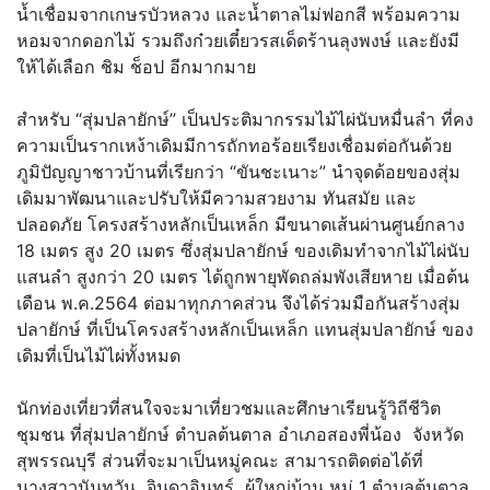
น้ำเชื่อมจากเกษรบัวหลวง และน้ำตาลไม่ฟอกสี พร้อมความ
หอมจากดอกไม้ รวมถึงก๋วยเตี๋ยวรสเด็ดร้านลุงพงษ์ และยังมี
ให้ได้เลือก ชิม ช็อป อีกมากมาย
สำหรับ “สุ่มปลายักษ์” เป็นประติมากรรมไม้ไผ่นับหมื่นลำ ที่คง
ความเป็นรากเหง้าเดิมมีการถักทอร้อยเรียงเชื่อมต่อกันด้วย
ภูมิปัญญาชาวบ้านที่เรียกว่า “ขันชะเนาะ” นำจุดด้อยของสุ่ม
เดิมมาพัฒนาและปรับให้มีความสวยงาม ทันสมัย และ
ปลอดภัย โครงสร้างหลักเป็นเหล็ก มีขนาดเส้นผ่านศูนย์กลาง
18 เมตร สูง 20 เมตร ซึ่งสุ่มปลายักษ์ ของเดิมทำจากไม้ไผ่นับ
แสนลำ สูงกว่า 20 เมตร ได้ถูกพายุพัดถล่มพังเสียหาย เมื่อต้น
เดือน พ.ค.2564 ต่อมาทุกภาคส่วน จึงได้ร่วมมือกันสร้างสุ่ม
ปลายักษ์ ที่เป็นโครงสร้างหลักเป็นเหล็ก แทนสุ่มปลายักษ์ ของ
เดิมที่เป็นไม้ไผ่ทั้งหมด
นักท่องเที่ยวที่สนใจจะมาเที่ยวชมและศึกษาเรียนรู้วิถีชีวิต
ชุมชน ที่สุ่มปลายักษ์ ตำบลต้นตาล อำเภอสองพี่น้อง จังหวัด
สุพรรณบุรี ส่วนที่จะมาเป็นหมู่คณะ สามารถติดต่อได้ที่
นางสาวนันทวัน จินดาอินทร์ ผู้ใหญ่บ้าน หมู่ 1 ตำบลต้นตาล