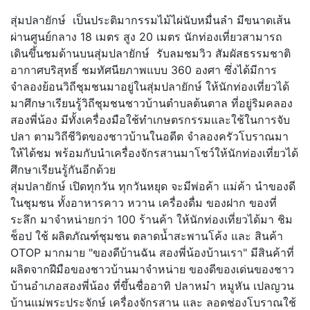
สุ่มปลายักษ์ เป็นประติมากรรมไม้ไผ่นับหมื่นลำ มีขนาดเส้น
ผ่านศูนย์กลาง 18 เมตร สูง 20 เมตร นักท่องเที่ยวสามารถ
เดินขึ้นชมด้านบนสุ่มปลายักษ์ รับลมชมวิว สัมผัสธรรมชาติ
อากาศบริสุทธิ์ ชมทัศนียภาพแบบ 360 องศา ซึ่งได้มีการ
จำลองย้อนวิถีชุมชนมาอยู่ในสุ่มปลายักษ์ ให้นักท่องเที่ยวได้
มาศึกษาเรียนรู้วิถีชุมชนชาวบ้านตำบลต้นตาล ที่อยู่ริมคลอง
สองพี่น้อง มีทั้งเครื่องมือใช้ทำเกษตรกรรมและใช้ในการจับ
ปลา ตามวิถีชีวิตของชาวบ้านในอดีต จำลองครัวโบราณมา
ให้ได้ชม พร้อมกับนำเครื่องจักรสานมาโชว์ให้นักท่องเที่ยวได้
ศึกษาเรียนรู้กันอีกด้วย
สุ่มปลายักษ์ เปิดทุกวัน ทุกวันหยุด จะมีพ่อค้า แม่ค้า นำของดี
ในชุมชน ทั้งอาหารคาว หวาน เครื่องดื่ม ของฝาก ของที่
ระลึก มาจำหน่ายกว่า 100 ร้านค้า ให้นักท่องเที่ยวได้มา ชิม
ช็อป ใช้ ผลิตภัณฑ์ชุมชน ตลาดน้ำสะพานโค้ง และ สินค้า
OTOP มากมาย "ของดีบ้านฉัน สองพี่น้องบ้านเรา" มีสินค้าที่
ผลิตจากฝีมือของชาวบ้านมาจำหน่าย ของดีของเด่นของชาว
บ้านอำเภอสองพี่น้อง ที่ขึ้นชื่ออาทิ ปลาหมำ หมูหัน เปลญวน
บ้านแม่พระประจักษ์ เครื่องจักรสาน และ ลอดช่องโบราณใช้