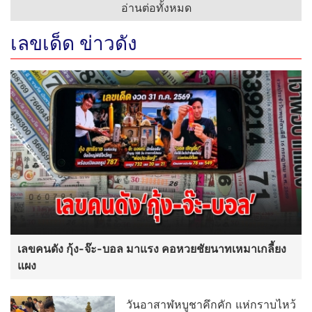
อ่านต่อทั้งหมด
เลขเด็ด ข่าวดัง
เลขคนดัง กุ้ง-จ๊ะ-บอล มาแรง คอหวยชัยนาทเหมาเกลี้ยง
แผง
วันอาสาฬหบูชาคึกคัก แห่กราบไหว้