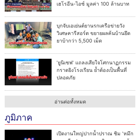
เฮโรอีน-ไอซ์ มูลค่า 100 ล้านบาท
บุกจับเอเย่นต์ยานรกเครือข่ายวัง
วิเศษคารีสอร์ต ขยายผลค้นบ้านยึด
ยาบ้ากว่า 5,500 เม็ด
'ยูนิเซฟ' แถลงเสียใจโศกนาฏกรรม
กราดยิงโรงเรียน ย้ำต้องเป็นพื้นที่
ปลอดภัย
อ่านต่อทั้งหมด
ภูมิภาค
เปิดงานใหญ่ปากน้ำปราณ ชิม 'หมึก