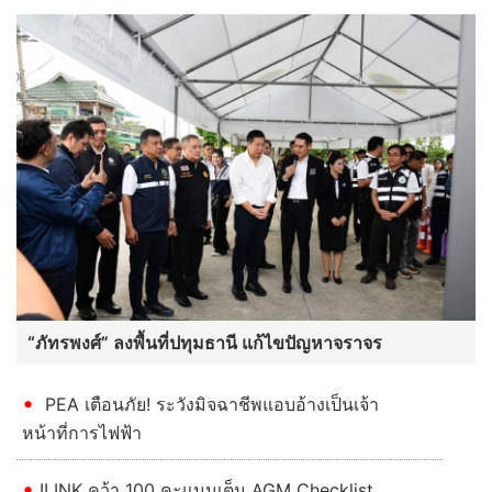
“ภัทรพงศ์” ลงพื้นที่ปทุมธานี แก้ไขปัญหาจราจร
PEA เตือนภัย! ระวังมิจฉาชีพแอบอ้างเป็นเจ้า
หน้าที่การไฟฟ้า
ILINK คว้า 100 คะแนนเต็ม AGM Checklist