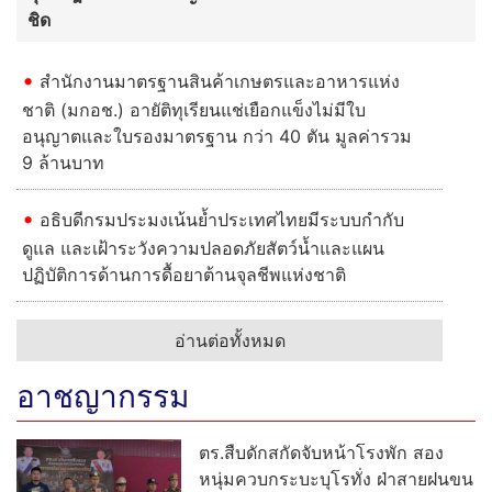
ชิด
สำนักงานมาตรฐานสินค้าเกษตรและอาหารแห่ง
ชาติ (มกอช.) อายัติทุเรียนแช่เยือกแข็งไม่มีใบ
อนุญาตและใบรองมาตรฐาน กว่า 40 ตัน มูลค่ารวม
9 ล้านบาท
อธิบดีกรมประมงเน้นย้ำประเทศไทยมีระบบกำกับ
ดูแล และเฝ้าระวังความปลอดภัยสัตว์น้ำและแผน
ปฏิบัติการด้านการดื้อยาต้านจุลชีพแห่งชาติ
อ่านต่อทั้งหมด
อาชญากรรม
ตร.สืบดักสกัดจับหน้าโรงพัก สอง
หนุ่มควบกระบะบุโรทั่ง ฝ่าสายฝนขน