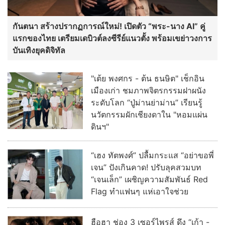
กันตนา สร้างปรากฏการณ์ใหม่! เปิดตัว “พระ-นาง AI” คู่
แรกของไทย เตรียมเดบิวต์ลงซีรีย์แนวตั้ง พร้อมเขย่าวงการ
บันเทิงยุคดิจิทัล
"เต้ย พงศกร - ต้น ธนษิต" เช็กอิน
เมืองเก่า ชมภาพจิตรกรรมฝาผนัง
ระดับโลก “ปู่ม่านย่าม่าน” เรียนรู้
นวัตกรรมผักเชียงดาใน "หอมแผ่น
ดินฯ"
“เฮง ทัตพงศ์” ปลื้มกระแส “อย่าขอพี่
เจน” ปังเกินคาด! ปรับลุคสวมบท
“เจนเล็ก” เผชิญความสัมพันธ์ Red
Flag ทำแฟนๆ แห่เอาใจช่วย
ฮือฮา ช่อง 3 เซอร์ไพรส์ ดึง “เก้า -