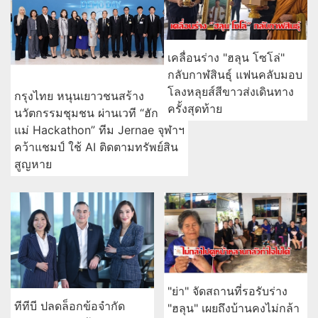
เคลื่อนร่าง "ฮลุน โซโล่"
กลับกาฬสินธุ์ แฟนคลับมอบ
โลงหลุยส์สีขาวส่งเดินทาง
กรุงไทย หนุนเยาวชนสร้าง
ครั้งสุดท้าย
นวัตกรรมชุมชน ผ่านเวที “ฮัก
แม่ Hackathon” ทีม Jernae จุฬาฯ
คว้าแชมป์ ใช้ AI ติดตามทรัพย์สิน
สูญหาย
"ย่า" จัดสถานที่รอรับร่าง
ทีทีบี ปลดล็อกข้อจำกัด
"ฮลุน" เผยถึงบ้านคงไม่กล้า