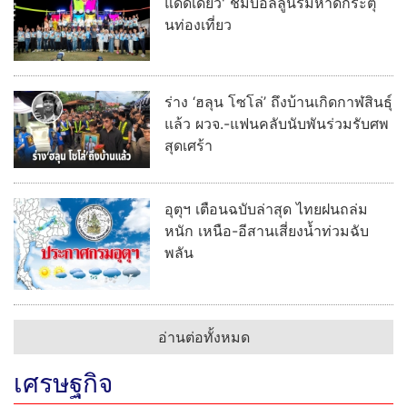
แดดเดียว' ชมบอลลูนริมหาดกระตุ้
นท่องเที่ยว
ร่าง ‘ฮลุน โซโล่’ ถึงบ้านเกิดกาฬสินธุ์
แล้ว ผวจ.-แฟนคลับนับพันร่วมรับศพ
สุดเศร้า
อุตุฯ เตือนฉบับล่าสุด ไทยฝนถล่ม
หนัก เหนือ-อีสานเสี่ยงน้ำท่วมฉับ
พลัน
อ่านต่อทั้งหมด
เศรษฐกิจ