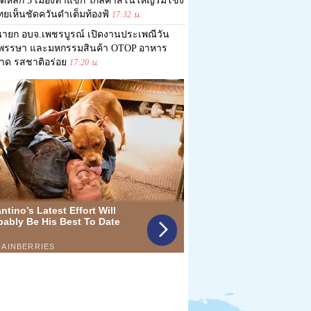
ดหลัก 3 เมืองท่าแขก ใกล้คาสิโนใหญ่ริมโขง
ไทยเห็นชัดควันดำเต็มท้องฟ้
17:32 น.
ายก อบจ.เพชรบูรณ์ เปิดงานประเพณีวัน
าพรรษา และมหกรรมสินค้า OTOP อาหาร
าด รสชาติอร่อย
17:20 น.