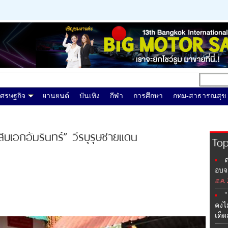
เศรษฐกิจ
ยานยนต์
บันเทิง
กีฬา
การศึกษา
กทม-สาธารณสุข
เอกอัมรินทร์” วีรบุรุษชายแดน
Top
ด
อบจ.
ส.ค.
"
คงไ
เด็ด