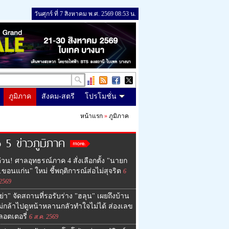
วันศุกร์ ที่ 7 สิงหาคม พ.ศ. 2569 08:53 น.
ภูมิภาค
สังคม-สตรี
โปรโมชั่น
หน้าแรก
»
ภูมิภาค
 5 ข่าวภูมิภาค
่วน! ศาลอุทธรณ์ภาค 4 สั่งเลือกตั้ง "นายก
ขอนแก่น" ใหม่ ชี้พฤติการณ์ส่อไม่สุจริต
6
 2569
ย่า" จัดสถานที่รอรับร่าง "ฮลุน" เผยถึงบ้าน
ม่กล้าไปดูหน้าหลานกลัวทำใจไม่ได้ ส่องเลข
ลอตเตอรี่
6 ส.ค. 2569