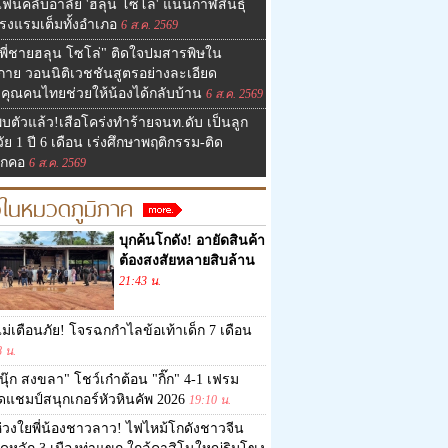
ฟนคลับอาลัย 'ฮลุน โซโล่' แน่นกาฬสินธุ์
รงแรมเต็มทั้งอำเภอ
6 ส.ค. 2569
พี่ชายฮลุน โซโล่" ติดใจปมสารพิษใน
งกาย วอนนิติเวชชันสูตรอย่างละเอียด
คุณคนไทยช่วยให้น้องได้กลับบ้าน
6 ส.ค. 2569
บตัวแล้ว!เสือโคร่งทำร้ายจนท.ดับ เป็นลูก
วัย 1 ปี 6 เดือน เร่งศึกษาพฤติกรรม-ติด
กคอ
6 ส.ค. 2569
วในหมวดภูมิภาค
บุกค้นโกดัง! อายัดสินค้า
ต้องสงสัยหลายสิบล้าน
21:43 น.
ม่เตือนภัย! โจรฉกกำไลข้อเท้าเด็ก 7 เดือน
8 น.
นุ๊ก สงขลา" โชว์เก๋าต้อน "กิ๊ก" 4-1 เฟรม
ดแชมป์สนุกเกอร์หัวหินคัพ 2026
19:10 น.
่วงใยพี่น้องชาวลาว! ไฟไหม้โกดังชาวจีน