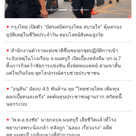
กรุงไทย เปิดตัว “บัตรเดบิตกรุงไทย สบายใจ” คุ้มครอง
อุบัติเหตุในชีวิตประจำวัน ตอบโจทย์สังคมสูงวัย
สำนักงานตำรวจแห่งชาติชื่นชมทุกชุดปฏิบัติการเข้า
ระงับเหตุในโรงเรียน จ.นนทบุรี เปิดเบื้องหลังทีม บก.น.7
ทิ้งภารกิจคว้าชัยการแข่งขัน ทิ้งนัดพบแพทย์ สวมขาสั้น
แต่ใจเกินร้อย ยุทโธปกรณ์ครบช่วยประชาชน
“อนุทิน” อัดงบ 4.5 พันล้าน ลุย “ไทยช่วยไทย เพิ่มทุน
ดอกเบี้ยคนละครึ่ง” ลดต้นทุนประชาชนฐานราก สกัดหนี้
นอกระบบ
“พ.ต.อ.ธงชัย” นายกอบจ.นนทบุรี เสียชีวิตแล้วที่โรง
พยาบาลพระนั่งเกล้า หลังถูก “ฉลอง เรี่ยวแรง” อดีต
สส.นนทบุรี บุกยิงกลางที่ทำการอบจ.