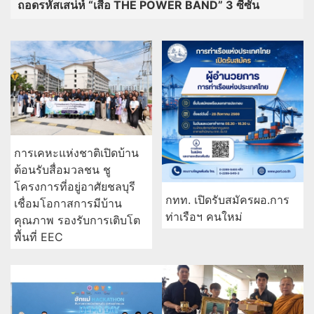
ถอดรหัสเสน่ห์ “เสื้อ THE POWER BAND” 3 ซีซัน
การเคหะแห่งชาติเปิดบ้าน
ต้อนรับสื่อมวลชน ชู
โครงการที่อยู่อาศัยชลบุรี
กทท. เปิดรับสมัครผอ.การ
เชื่อมโอกาสการมีบ้าน
ท่าเรือฯ คนใหม่
คุณภาพ รองรับการเติบโต
พื้นที่ EEC