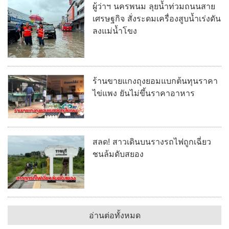
ผู้ว่าฯ นครพนม ลุยน้ำท่วมถนนสาย
เศรษฐกิจ สั่งระดมเครื่องสูบน้ำเร่งดัน
ลงแม่น้ำโขง
ร้านขายแกงถุงยอมแบกต้นทุนราคา
ไข่แพง ยันไม่ขึ้นราคาอาหาร
สลด! สาวเดินบนรางรถไฟถูกเฉี่ยว
ชนล้มดับสยอง
อ่านต่อทั้งหมด