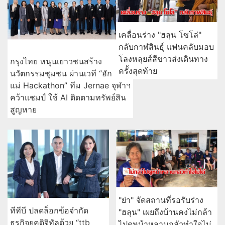
เคลื่อนร่าง "ฮลุน โซโล่"
กลับกาฬสินธุ์ แฟนคลับมอบ
โลงหลุยส์สีขาวส่งเดินทาง
กรุงไทย หนุนเยาวชนสร้าง
ครั้งสุดท้าย
นวัตกรรมชุมชน ผ่านเวที “ฮัก
แม่ Hackathon” ทีม Jernae จุฬาฯ
คว้าแชมป์ ใช้ AI ติดตามทรัพย์สิน
สูญหาย
"ย่า" จัดสถานที่รอรับร่าง
ทีทีบี ปลดล็อกข้อจำกัด
"ฮลุน" เผยถึงบ้านคงไม่กล้า
ธุรกิจยุคดิจิทัลด้วย “ttb
ไปดูหน้าหลานกลัวทำใจไม่