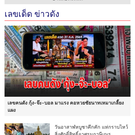
เลขเด็ด ข่าวดัง
เลขคนดัง กุ้ง-จ๊ะ-บอล มาแรง คอหวยชัยนาทเหมาเกลี้ยง
แผง
วันอาสาฬหบูชาคึกคัก แห่กราบไหว้
สิ่งศักดิ์สิทธิ์อาศรมฤาษีเณร