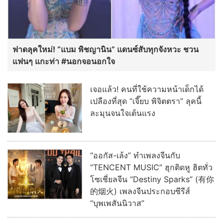
ฟาดลุคใหม่! “แบม พิชญานิน” แดนซ์สับทุกจังหวะ ชวน
แฟนๆ แกะท่า #นอกจอนอกใจ
เจอแล้ว! คนที่ใช้ความหน้าเด็กได้
เปลืองที่สุด “เจี๊ยบ พิจิตตรา” ลุคนี้
ละมุนจนใจเต้นแรง
“ออกัส-เล้ง” ทำเพลงจีนกับ
“TENCENT MUSIC” ฮุกติดหู ฮิตทั่ว
โซเชี่ยลจีน “Destiny Sparks” (有你
的烟火) เพลงจีนประกอบซีรีส์
“บุพเพสันนิวาส”