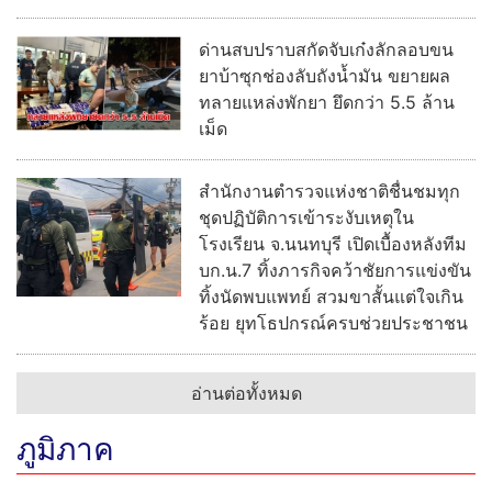
ด่านสบปราบสกัดจับเก๋งลักลอบขน
ยาบ้าซุกช่องลับถังน้ำมัน ขยายผล
ทลายแหล่งพักยา ยึดกว่า 5.5 ล้าน
เม็ด
สำนักงานตำรวจแห่งชาติชื่นชมทุก
ชุดปฏิบัติการเข้าระงับเหตุใน
โรงเรียน จ.นนทบุรี เปิดเบื้องหลังทีม
บก.น.7 ทิ้งภารกิจคว้าชัยการแข่งขัน
ทิ้งนัดพบแพทย์ สวมขาสั้นแต่ใจเกิน
ร้อย ยุทโธปกรณ์ครบช่วยประชาชน
อ่านต่อทั้งหมด
ภูมิภาค