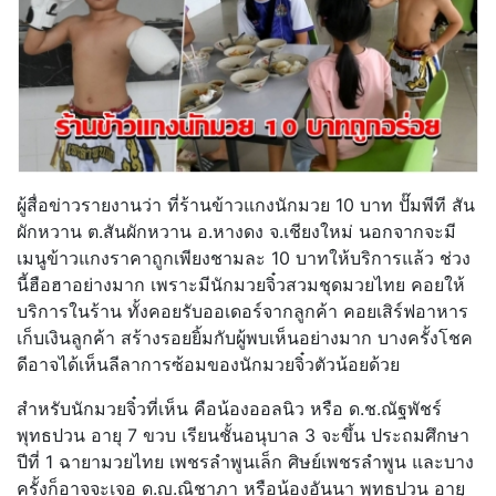
ผู้สื่อข่าวรายงานว่า ที่ร้านข้าวแกงนักมวย 10 บาท ปั๊มพีที สัน
ผักหวาน ต.สันผักหวาน อ.หางดง จ.เชียงใหม่ นอกจากจะมี
เมนูข้าวแกงราคาถูกเพียงชามละ 10 บาทให้บริการแล้ว ช่วง
นี้ฮือฮาอย่างมาก เพราะมีนักมวยจิ๋วสวมชุดมวยไทย คอยให้
บริการในร้าน ทั้งคอยรับออเดอร์จากลูกค้า คอยเสิร์ฟอาหาร
เก็บเงินลูกค้า สร้างรอยยิ้มกับผู้พบเห็นอย่างมาก บางครั้งโชค
ดีอาจได้เห็นลีลาการซ้อมของนักมวยจิ๋วตัวน้อยด้วย
สำหรับนักมวยจิ๋วที่เห็น คือน้องออลนิว หรือ ด.ช.ณัฐพัชร์
พุทธปวน อายุ 7 ขวบ เรียนชั้นอนุบาล 3 จะขึ้น ประถมศึกษา
ปีที่ 1 ฉายามวยไทย เพชรลำพูนเล็ก ศิษย์เพชรลำพูน และบาง
ครั้งก็อาจจะเจอ ด.ญ.ณิชาภา หรือน้องอันนา พุทธปวน อายุ