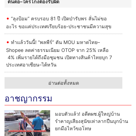
ต้นตอ–ใครโกงต้องรับผิด
“ลุงป้อม” ครบรอบ 81 ปี เปิดป่ารับพร ลั่นไม่ขอ
อะไร ขอแค่ประเทศเรียบร้อย-ประชาชนมีความสุข
ทำแล้ววันนี้! “พลพีร์” ดัน MOU มหาดไทย–
Shopee ลดค่าธรรมเนียม OTOP จาก 25% เหลือ
4% เพิ่มรายได้ถึงมือชุมชน เปิดทางสินค้าไทยบุก 7
ประเทศอาเซียน–ไต้หวัน
อ่านต่อทั้งหมด
อาชญากรรม
มอบตัวแล้ว! อดีตผช.ผู้ใหญ่บ้าน
รำคาญเสียงสุนัขเห่าลากปืนบุกบ้าน
ยกมือไหว้ขอโทษ