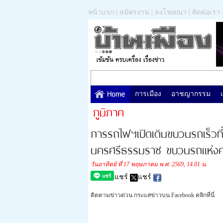
หน้าแรก
|
สมัครงาน
|
ลงโฆษณา
|
ติดต่อเรา
การเมือง
อาชญากรรม
ภูมิภาค
การรถไฟฯเปิดเดินขบวนรถเร็วที
นครศรีธรรมราช ขบวนรถแห่งค
วันอาทิตย์ ที่ 17 พฤษภาคม พ.ศ. 2569, 14.01 น.
แชร์
แชร์
ติดตามข่าวด่วน กระแสข่าวบน Facebook คลิกที่นี่