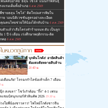
ฟนคลับอาลัย 'ฮลุน โซโล่' แน่นกาฬสินธุ์
รงแรมเต็มทั้งอำเภอ
6 ส.ค. 2569
พี่ชายฮลุน โซโล่" ติดใจปมสารพิษใน
งกาย วอนนิติเวชชันสูตรอย่างละเอียด
คุณคนไทยช่วยให้น้องได้กลับบ้าน
6 ส.ค. 2569
บตัวแล้ว!เสือโคร่งทำร้ายจนท.ดับ เป็นลูก
วัย 1 ปี 6 เดือน เร่งศึกษาพฤติกรรม-ติด
กคอ
6 ส.ค. 2569
วในหมวดภูมิภาค
บุกค้นโกดัง! อายัดสินค้า
ต้องสงสัยหลายสิบล้าน
21:43 น.
ม่เตือนภัย! โจรฉกกำไลข้อเท้าเด็ก 7 เดือน
8 น.
นุ๊ก สงขลา" โชว์เก๋าต้อน "กิ๊ก" 4-1 เฟรม
ดแชมป์สนุกเกอร์หัวหินคัพ 2026
19:10 น.
่วงใยพี่น้องชาวลาว! ไฟไหม้โกดังชาวจีน