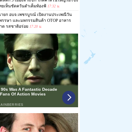
ดหลัก 3 เมืองท่าแขก ใกล้คาสิโนใหญ่ริมโขง
ไทยเห็นชัดควันดำเต็มท้องฟ้
17:32 น.
ายก อบจ.เพชรบูรณ์ เปิดงานประเพณีวัน
าพรรษา และมหกรรมสินค้า OTOP อาหาร
าด รสชาติอร่อย
17:20 น.