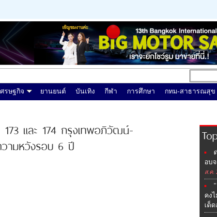
เศรษฐกิจ
ยานยนต์
บันเทิง
กีฬา
การศึกษา
กทม-สาธารณสุข
่ 173 และ 174 กรุงเทพอภิวัฒน์-
Top
วามหวังรอบ 6 ปี
ด
อบจ.
ส.ค.
"
คงไ
เด็ด