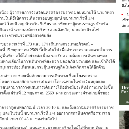
ตลา
ฝั่ง
้าน้อย ผู้ว่าราชการจังหวัดนครศรีธรรมราช มอบหมายให้ นายวิทยา
น
ธานในพิธีเปิดการเดินรถรอบปฐมฤกษ์ ขบวนรถเร็วที่ 174
เข้
น์ โดยมี ภญ.นันทวัน วิเชียร สมาชิกสภาผู้แทนราษฎร จังหวัด
สะอ
ิณวงศ์ นายกองค์การบริหารส่วนจังหวัด, นายสถานีรถไฟ
ระชาชนร่วมพิธีอย่างคับคั่ง
บวนรถเร็วที่ 173 และ 174 เส้นทางกรุงเทพอภิวัฒน์ –
วันที่ 15 พฤษภาคม 2569 นี้เป็นต้นไป เพื่ออำนวยความสะดวกในการ
พื้นที่ภาคใต้ได้อย่างต่อเนื่อง รองรับความต้องการเดินทางของ
่มทางเลือกในการเดินทางที่สะดวก ปลอดภัย ประหยัด และเข้าถึงได้
บสนุนการท่องเที่ยวและกระตุ้นเศรษฐกิจในจังหวัดภาคใต้อีกด้วย
ดังกล่าว จะช่วยเพิ่มศักยภาพการเดินทางเชื่อมโยงระหว่าง
้ ลดความแออัดของการเดินทางโดยเฉพาะในช่วงวันหยุดและ
นสามารถวางแผนการเดินทางได้อย่างมีประสิทธิภาพมากยิ่งขึ้น
ตั้งแต่วันที่ 12 พฤษภาคม 2569 ผ่านทุกช่องทางจำหน่ายตั๋วของ
นีกลางกรุงเทพอภิวัฒน์ เวลา 20.10 น. และถึงสถานีนครศรีธรรมราช
69) และในวันนี้ ขบวนรถเร็วที่ 174 ออกจากสถานีนครศรีธรรมราช
วัฒน์ เวลา 06.45 น. ของวันถัดไป
ินรถและติดตามตำแหน่งขบวนรถแบบเรียลไทม์ได้ที่ระบบติดตาม