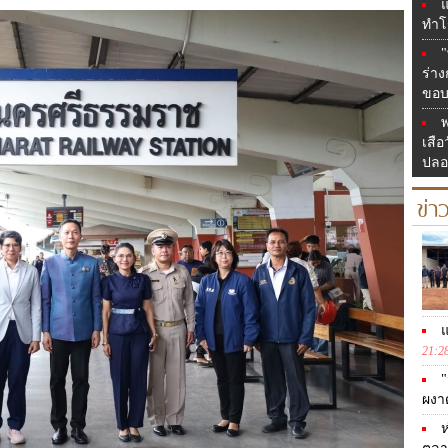
แ
ทำโ
"
ร่า
ขอบ
พ
เสือ
ปลอ
ข่า
แ
21:2
"
ผงา
ห