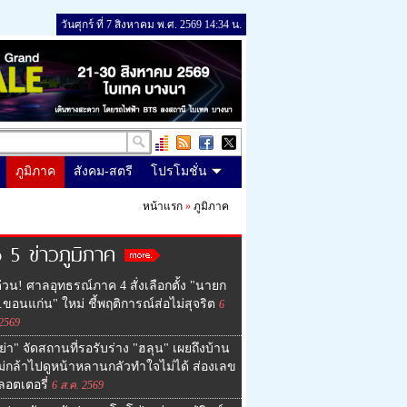
วันศุกร์ ที่ 7 สิงหาคม พ.ศ. 2569 14:34 น.
ภูมิภาค
สังคม-สตรี
โปรโมชั่น
หน้าแรก
»
ภูมิภาค
 5 ข่าวภูมิภาค
่วน! ศาลอุทธรณ์ภาค 4 สั่งเลือกตั้ง "นายก
ขอนแก่น" ใหม่ ชี้พฤติการณ์ส่อไม่สุจริต
6
 2569
ย่า" จัดสถานที่รอรับร่าง "ฮลุน" เผยถึงบ้าน
ม่กล้าไปดูหน้าหลานกลัวทำใจไม่ได้ ส่องเลข
ลอตเตอรี่
6 ส.ค. 2569